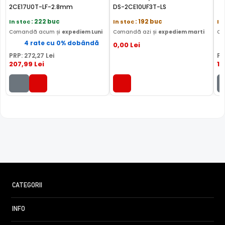
2CE17U0T-LF-2.8mm
DS-2CE10UF3T-LS
In stoc
: 222 buc
In stoc
: 192 buc
In
Comandă acum și
expediem Luni
Comandă azi și
expediem marti
Co
4 rate cu 0% dobândă
0
,00
Lei
PRP:
272
,27
Lei
PR
207
,99
Lei
19
CATEGORII
INFO