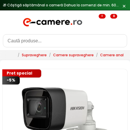
✕
🔥
Reduceri de pana la 25% doar in luna iulie → Vezi ofertele
0
0
/
Supraveghere
/
Camere supraveghere
/
Camere analogi
Pret special
-5%