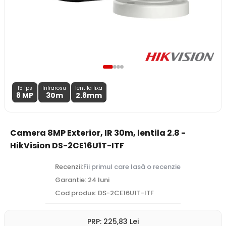
15 fps
Infrarosu
lentila fixa
8 MP
30m
2.8
mm
Camera 8MP Exterior, IR 30m, lentila 2.8 -
HikVision DS-2CE16U1T-ITF
Recenzii:
Fii primul care lasă o recenzie
Garantie: 24 luni
Cod produs: DS-2CE16U1T-ITF
PRP:
225
,83
Lei