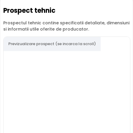
Prospect tehnic
Prospectul tehnic contine specificatii detaliate, dimensiuni
si informatii utile oferite de producator.
Previzualizare prospect (se incarca la scroll)
LENTILA FIXA
Camera HIKVISION DS-2CE16U1T-ITF
are o lentila ce
ofera un unghi fix de vizualizare, ce nu poate fi reglat in
momentul instalarii acesteia, fiind pretabila in
supravegherea generala a zonelor. Distanta focala este
de 2.8 mm, oferind un unghi orizontal de 102.2°.