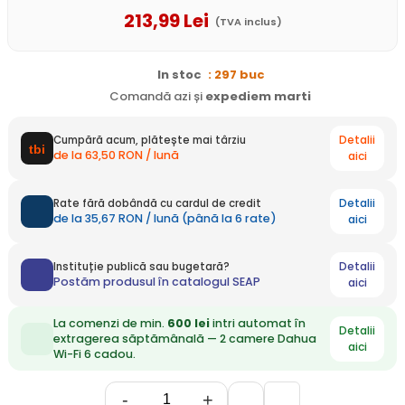
213
,99
Lei
(TVA inclus)
In stoc
: 297 buc
Comandă azi și
expediem
marti
Detalii
Cumpără acum, plătește mai târziu
de la 63,50 RON / lună
aici
Detalii
Rate fără dobândă cu cardul de credit
de la 35,67 RON / lună (până la 6 rate)
aici
Detalii
Instituție publică sau bugetară?
Postăm produsul în catalogul SEAP
aici
La comenzi de min.
600 lei
intri automat în
Detalii
extragerea săptămânală — 2 camere Dahua
aici
Wi-Fi 6 cadou.
-
+