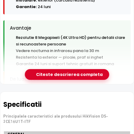
Instalare:
exterior (carcasa rezistenta)
Garantie:
24 luni
Avantaje
Rezolutie 8 Megapixeli (4K Ultra HD) pentru detalii clare
si recunoastere persoane
Vedere nocturna in infrarosu pana la 30 m
Rezistenta la exterior — ploaie, praf si inghet
Garantie 24 luni si suport tehnic gratuit in romana
Citeste descrierea completa
De luat in calcul
Tehnologie analogica HD — necesita DVR, nu se
conecteaza direct la retea
Specificatii
e-Camere.ro recomanda acest produs pentru:
Principalele caracteristici ale produsului HikVision DS-
curtea si exteriorul casei.
2CE16U1T-ITF
Specificatii