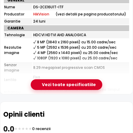
GENERAL
tehnice
Nume
DS-2CE16U1T-ITF
HikVision
Producator
HikVision
(vezi detalii pe pagina producatorului)
DS-
2CE16U1T-
Garantie
24 luni
ITF
CAMERA
Tehnologie
HDCVI HDTVI AHD ANALOGICA
√ 8 MP (3840 x 2160 pixeli) cu 15.00 cadre/sec
Infrarosu 30m
Rezolutie
√ 5 MP (2592 x 1536 pixeli) cu 20.00 cadre/sec
HikVision DS-2CE16U1T-ITF dispune de iluminare infrarosu
imagine
√ 4 MP (2560 x 1440 pixeli) cu 25.00 cadre/sec
cu raza de actiune de pana la
30 metri
, oferind vizibilitate
√ 1080P (1920 x 1080 pixeli) cu 25.00 cadre/sec
clara pe intuneric total. LED-urile IR sunt invizibile ochiului
Senzor
8.29 megapixel progressive scan CMOS
uman si nu deranjeaza.
imagine
Fixa
Lentila
Distanta focala: 2.8 mm(102.2°)
Vezi toate specificatiile
Pana la 30 metri (pentru vizualizarea pe timpul
Infrarosu
noptii)
CARCASA
Format
Cu picior
Opinii clienti
Protectie
Exterior
Material
Metal
0.0
Carcasa
0 recenzii