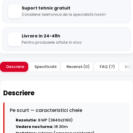
Suport tehnic gratuit
Consiliere telefonica de la specialistii nostri
Livrare in 24-48h
Pentru produsele aflate in stoc
Descriere
Specificatii
Recenzii (0)
FAQ (7)
Intr
Descriere
Pe scurt — caracteristici cheie
Rezolutie:
8 MP (3840x2160)
Vedere nocturna:
IR 30m