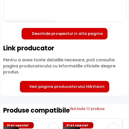
Deschide in fullscreen
Deschide prospectul in alta pagina
Link producator
Pentru a avea toate detaliile necesare, poti consulta
pagina producatorului cu informatiile oficiale despre
produs.
FILTRU IR MECANIC (ICR / IR Cut Fillter)
Camera HIKVISION DS-2CE16U1T-ITF are un filtru IR
Vezi pagina producatorului HikVision
Mecanic autoretractabil ce filtreaza lumina in infrarosu
pe timpul zilei, pentru a evita anumitele defecte de
afisare a culorilor, iar pe timpul noptii acesta este retras
Produse compatibile
Vezi toate 10 produse
pentru a permite luminii in infrarosu sa treaca,
imbunatatind vizibilitatea camerei in modul alb/negru.
Pret special
Pret special