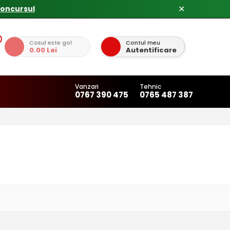
✕
Cosul este gol
Contul meu
0.00 Lei
Autentificare
Vanzari
Tehnic
0767 390 475
0765 487 387