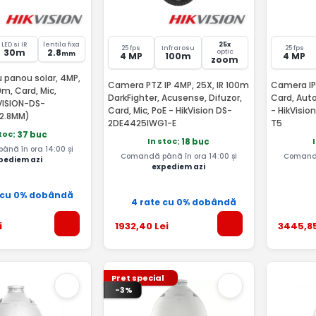
LED si IR
lentila fixa
25x
25 fps
Infrarosu
25 fps
30m
2.8
optic
mm
4 MP
100m
4 MP
zoom
 panou solar, 4MP,
Camera PTZ IP 4MP, 25X, IR 100m
Camera IP 
0m, Card, Mic,
DarkFighter, Acusense, Difuzor,
Card, Aut
KVISION-DS-
Card, Mic, PoE - HikVision DS-
- HikVisi
2.8MM)
2DE4425IWG1-E
T5
stoc
: 37 buc
In stoc
: 18 buc
nă în ora 14:00 și
Comandă până în ora 14:00 și
Comandă
pediem azi
expediem azi
 cu 0% dobândă
4 rate cu 0% dobândă
i
1932
,40
Lei
3445
,8
Pret special
-3%