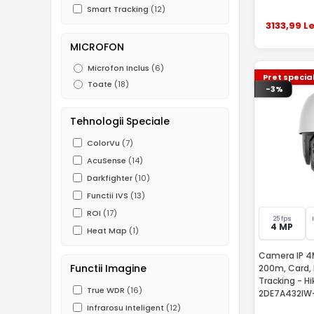
Smart Tracking
(12)
3133
,99
Le
MICROFON
Microfon Inclus
(6)
Pret specia
Toate
(18)
-3%
Tehnologii Speciale
ColorVu
(7)
AcuSense
(14)
Darkfighter
(10)
Functii IVS
(13)
ROI
(17)
25 fps
4 MP
Heat Map
(1)
Camera IP 4
Functii Imagine
200m, Card, 
Tracking - HikV
True WDR
(16)
2DE7A432IW
Infrarosu Inteligent
(12)