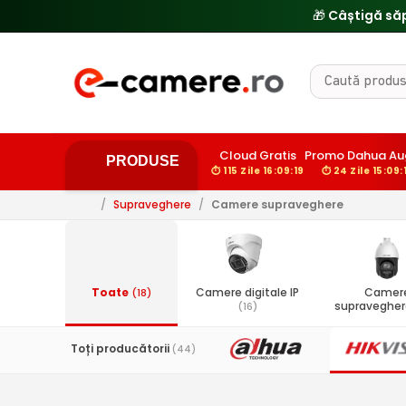
Cloud Gratis
Promo Dahua Au
PRODUSE
⏱ 115 Zile 16:09:18
⏱ 24 Zile 15:09:
/
Supraveghere
/
Camere supraveghere
Toate
Camere digitale IP
Camer
(18)
supravegher
(16)
Toți producătorii
(44)