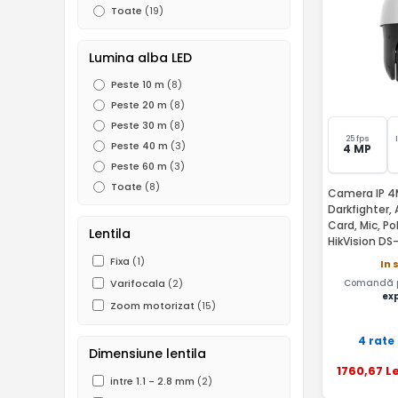
Toate
(19)
Lumina alba LED
Peste 10 m
(8)
Peste 20 m
(8)
Peste 30 m
(8)
25 fps
Peste 40 m
(3)
4 MP
Peste 60 m
(3)
Toate
(8)
Camera IP 4M
Darkfighter,
Card, Mic, P
Lentila
HikVision D
Fixa
(1)
In 
Comandă pâ
Varifocala
(2)
ex
Zoom motorizat
(15)
4 rate
Dimensiune lentila
1760
,67
Le
intre 1.1 - 2.8 mm
(2)