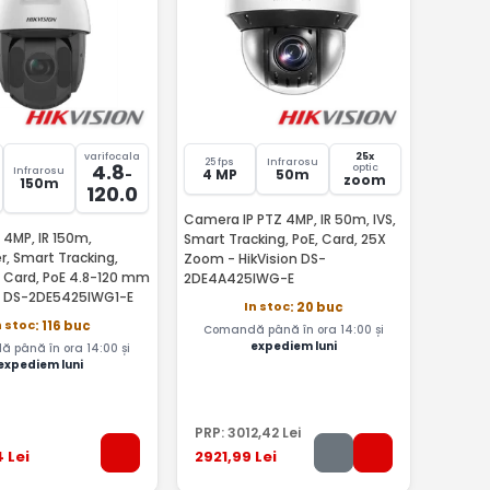
varifocala
25x
25 fps
Infrarosu
4.8
optic
Infrarosu
-
4 MP
50m
zoom
150m
120.0
Camera IP PTZ 4MP, IR 50m, IVS,
 4MP, IR 150m,
Smart Tracking, PoE, Card, 25X
r, Smart Tracking,
Zoom - HikVision DS-
 Card, PoE 4.8-120 mm
2DE4A425IWG-E
on DS-2DE5425IWG1-E
In stoc
: 20 buc
n stoc
: 116 buc
Comandă până în ora 14:00 și
expediem luni
 până în ora 14:00 și
expediem luni
PRP:
3012
,42
Lei
4
Lei
2921
,99
Lei