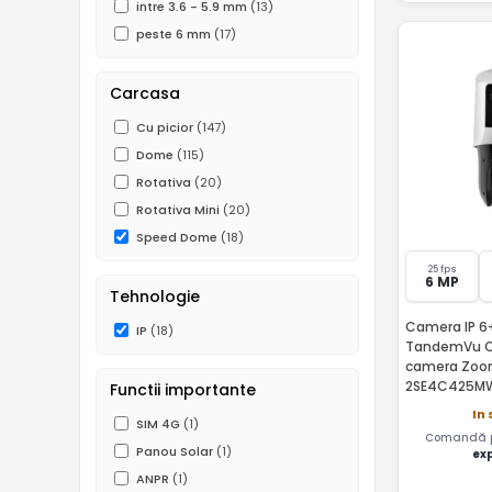
intre 3.6 - 5.9 mm
(13)
peste 6 mm
(17)
Carcasa
Cu picior
(147)
Dome
(115)
Rotativa
(20)
Rotativa Mini
(20)
Speed Dome
(18)
25 fps
6 MP
Tehnologie
Camera IP 6+
IP
(18)
TandemVu Co
camera Zoom
2SE4C425M
Functii importante
In 
SIM 4G
(1)
Comandă pâ
Panou Solar
(1)
ex
ANPR
(1)