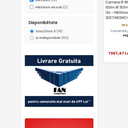
HikVision
(18)
Camera IP 8M
100m IR 150m
HikVision HiLook
(2)
12x - HikVisi
2DE7A812MC
Disponibiltate
In 
Comandă pâ
Stoc/Stoc 0
(18)
ex
Si indisponibile
(63)
7307
,47
L