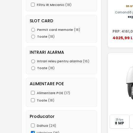
Filtru IR Mecanic
(18)
In 
Comandă pâ
ex
SLOT CARD
Permit card memorie
(18)
PRP:
4161
,
Toate
(18)
4025
,99
L
INTRARI ALARMA
Intrari releu pentru alarma
(16)
Toate
(18)
ALIMENTARE POE
Alimentare POE
(17)
Toate
(18)
Producator
25 fps
8 MP
Dahua
(24)