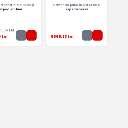
 până în ora 14:00 și
Comandă până în ora 14:00 și
expediem luni
expediem luni
45
,55
Lei
9
Lei
6566
,33
Lei