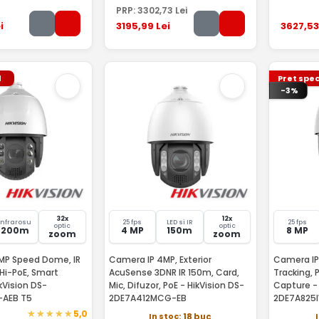
PRP:
3302
,73
Lei
i
3195
,99
Lei
3627
,53
l
Pret spec
-3%
32x
12x
Infrarosu
25 fps
LED si IR
25 fps
optic
optic
200m
4 MP
150m
8 MP
zoom
zoom
MP Speed Dome, IR
Camera IP 4MP, Exterior
Camera IP
Hi-PoE, Smart
AcuSense 3DNR IR 150m, Card,
Tracking, 
ision DS-
Mic, Difuzor, PoE - HikVision DS-
Capture - 
-AEB T5
2DE7A412MCG-EB
2DE7A825
5,0
In stoc
: 18 buc