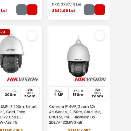
PRP:
3797
,14
Lei
Lei
3682
,99
Lei
ial
25x
32x
Infrarosu
25 fps
LED si IR
optic
optic
200m
4 MP
150m
zoom
zoom
 8MP, IR 200m, Smart
Camera IP 4MP, Zoom 32x,
PoE, Card, Face
AcuSense, IR 150m, Card, Mic,
HikVision DS-
Difuzor, PoE - HikVision DS-
IW-AEB T5
2DE7A432MWG-EB
In stoc
In stoc
: 7 buc
: 7 buc