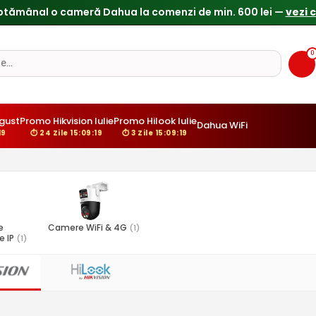
0
gust
Promo Hikvision Iulie
Promo Hilook Iulie
Dahua WiFi
18
⏱ 24 Zile 15:09:18
⏱ 3 Zile 15:09:18
e
Camere WiFi & 4G
(1)
e IP
(1)