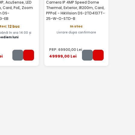
P, AcuSense, LED
Camera IP 4MP Speed Dome
, Card, PoE, Zoom
Thermal, Exterior, IR200m, Card,
on DS-
PPPoE - HikVision DS-2TD4137T-
G-EB
25-W-O-STD-B
In stoc
stoc
: 12 buc
Livrare dupa confirmare
nă în ora 14:00 și
pediem luni
PRP:
69900
,00
Lei
ei
49999
,00
Lei