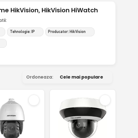
me HikVision, HikVision HiWatch
ii:
Tehnologie: IP
Producator: HikVision
Ordoneaza:
Cele mai populare