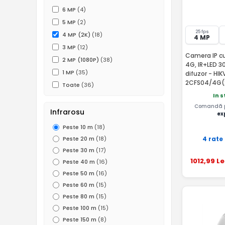
6 MP
(4)
5 MP
(2)
25 fps
4 MP (2K)
(18)
4 MP
3 MP
(12)
Camera IP cu
2 MP (1080P)
(38)
4G, IR+LED 3
1 MP
(35)
difuzor - HI
2CFS04/4G(
Toate
(36)
In 
Comandă pâ
Infrarosu
ex
Peste 10 m
(18)
4 rate
Peste 20 m
(18)
Peste 30 m
(17)
1012
,99
Le
Peste 40 m
(16)
Peste 50 m
(16)
Peste 60 m
(15)
Peste 80 m
(15)
Peste 100 m
(15)
Peste 150 m
(8)