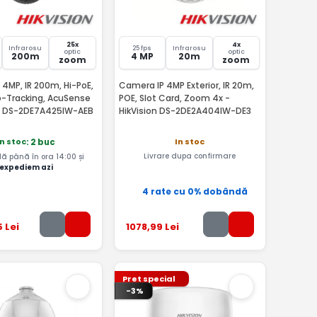
25x
4x
Infrarosu
25 fps
Infrarosu
optic
optic
200m
4 MP
20m
zoom
zoom
4MP, IR 200m, Hi-PoE,
Camera IP 4MP Exterior, IR 20m,
o-Tracking, AcuSense
POE, Slot Card, Zoom 4x -
on DS-2DE7A425IW-AEB
HikVision DS-2DE2A404IW-DE3
In stoc
In stoc
: 2 buc
Livrare dupa confirmare
 până în ora 14:00 și
expediem azi
4 rate cu 0% dobândă
5
Lei
1078
,99
Lei
Pret special
-3%