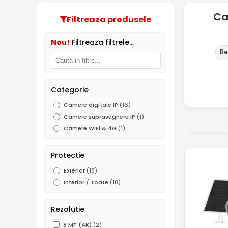
Ca
Filtreaza produsele
Nou!
Filtreaza filtrele...
Re
Categorie
Camere digitale IP
(16)
Camere supraveghere IP
(1)
Camere WiFi & 4G
(1)
Protectie
Exterior
(18)
Interior / Toate
(18)
Rezolutie
8 MP (4K)
(2)