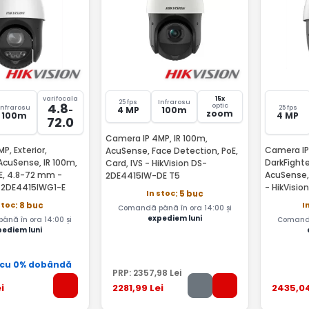
varifocala
15x
25 fps
Infrarosu
4.8
optic
Infrarosu
25 fps
-
4 MP
100m
zoom
100m
4 MP
72.0
Camera IP 4MP, IR 100m,
P, Exterior,
Camera IP
AcuSense, Face Detection, PoE,
 AcuSense, IR 100m,
DarkFighte
Card, IVS - HikVision DS-
oE, 4.8-72 mm -
AcuSense,
2DE4415IW-DE T5
S-2DE4415IWG1-E
- HikVisi
In stoc
: 5 buc
stoc
I
: 8 buc
Comandă până în ora 14:00 și
expediem luni
nă în ora 14:00 și
Comandă
pediem luni
 cu 0% dobândă
PRP:
2357
,98
Lei
i
2281
,99
Lei
2435
,0