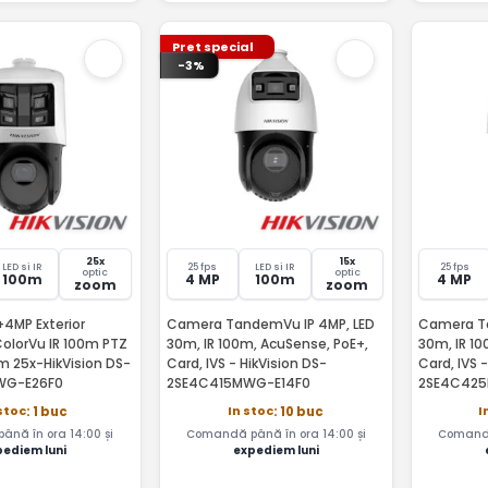
Pret special
-3%
25x
15x
LED si IR
25 fps
LED si IR
25 fps
optic
optic
100m
4 MP
100m
4 MP
zoom
zoom
4MP Exterior
Camera TandemVu IP 4MP, LED
Camera Ta
lorVu IR 100m PTZ
30m, IR 100m, AcuSense, PoE+,
30m, IR 10
 25x-HikVision DS-
Card, IVS - HikVision DS-
Card, IVS 
WG-E26F0
2SE4C415MWG-E14F0
2SE4C425
stoc
In stoc
I
: 1 buc
: 10 buc
nă în ora 14:00 și
Comandă până în ora 14:00 și
Comandă
pediem luni
expediem luni