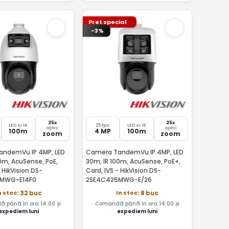
Pret special
-3%
25x
25x
LED si IR
25 fps
LED si IR
optic
optic
100m
4 MP
100m
zoom
zoom
ndemVu IP 4MP, LED
Camera TandemVu IP 4MP, LED
0m, AcuSense, PoE,
30m, IR 100m, AcuSense, PoE+,
- HikVision DS-
Card, IVS - HikVision DS-
MWG-E14F0
2SE4C425MWG-E/26
n stoc
In stoc
: 32 buc
: 8 buc
 până în ora 14:00 și
Comandă până în ora 14:00 și
expediem luni
expediem luni