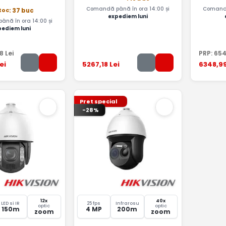
Comandă până în ora 14:00 și
Comandă
stoc
: 37 buc
expediem luni
nă în ora 14:00 și
pediem luni
08
Lei
PRP:
65
ei
5267
,18
Lei
6348
,9
Pret special
-28%
12x
40x
LED si IR
25 fps
Infrarosu
optic
optic
150m
4 MP
200m
zoom
zoom