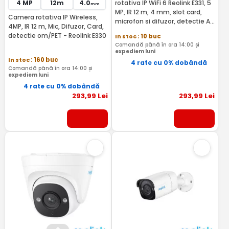
4 MP
12m
4.0
rotativa IP WiFi 6 Reolink E331, 5
mm
MP, IR 12 m, 4 mm, slot card,
Camera rotativa IP Wireless,
microfon si difuzor, detectie AI
4MP, IR 12 m, Mic, Difuzor, Card,
miscare/om/animal/plansete,
detectie om/PET - Reolink E330
In stoc
: 10 buc
auto-tracking, 2.4 GHz
Comandă până în ora 14:00 și
expediem luni
In stoc
: 160 buc
4 rate cu 0% dobândă
Comandă până în ora 14:00 și
expediem luni
4 rate cu 0% dobândă
293
,99
Lei
293
,99
Lei