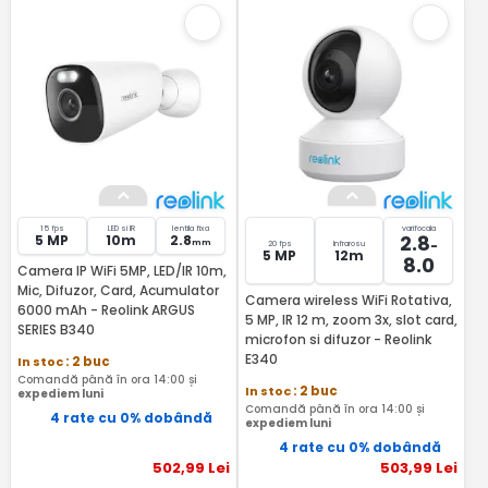
15 fps
LED si IR
lentila fixa
varifocala
2.8
5 MP
10m
2.8
-
mm
20 fps
Infrarosu
5 MP
12m
8.0
Camera IP WiFi 5MP, LED/IR 10m,
Mic, Difuzor, Card, Acumulator
Camera wireless WiFi Rotativa,
6000 mAh - Reolink ARGUS
5 MP, IR 12 m, zoom 3x, slot card,
SERIES B340
microfon si difuzor - Reolink
E340
In stoc
: 2 buc
Comandă până în ora 14:00 și
In stoc
: 2 buc
expediem luni
Comandă până în ora 14:00 și
4 rate cu 0% dobândă
expediem luni
4 rate cu 0% dobândă
502
,99
Lei
503
,99
Lei