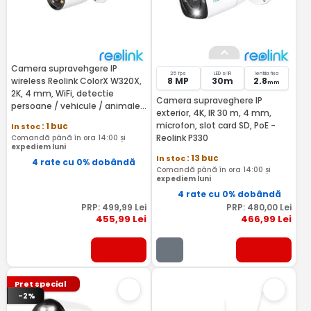
Camera supravehgere IP
25 fps
LED si IR
lentila fixa
wireless Reolink ColorX W320X,
8 MP
30m
2.8
mm
2K, 4 mm, WiFi, detectie
Camera supraveghere IP
persoane / vehicule / animale,
exterior, 4K, IR 30 m, 4 mm,
lumina alba, microfon si
microfon, slot card SD, PoE -
In stoc
: 1 buc
difuzor, slot card
Reolink P330
Comandă până în ora 14:00 și
expediem luni
In stoc
: 13 buc
4 rate cu 0% dobândă
Comandă până în ora 14:00 și
expediem luni
4 rate cu 0% dobândă
PRP:
499
,99
Lei
PRP:
480
,00
Lei
455
,99
Lei
466
,99
Lei
Pret special
-2%