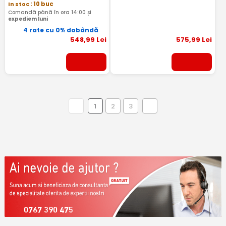
In stoc
: 10 buc
Comandă până în ora 14:00 și
expediem luni
4 rate cu 0% dobândă
548
,99
Lei
575
,99
Lei
1
2
3
0767 390 475