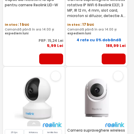
pentru camere Reolink LID-W
rotativa IP WiFi 6 Reolink E321, 3
MP, IR 12 m, 4 mm, slot card,
microfon si difuzor, detectie AI
miscare/om/animal/plansete,
In stoc
: 1 buc
In stoc
: 17 buc
auto-tracking, 2.4 GHz
Comandă până în ora 14:00 și
Comandă până în ora 14:00 și
expediem luni
expediem luni
4 rate cu 0% dobândă
PRP:
15
,24
Lei
5
,99
Lei
188
,99
Lei
Camera supraveghere wireless
25 fps
Infrarosu
lentila fixa