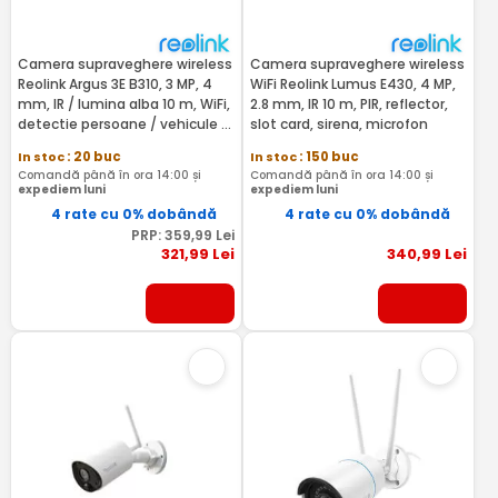
Camera supraveghere wireless
Camera supraveghere wireless
Reolink Argus 3E B310, 3 MP, 4
WiFi Reolink Lumus E430, 4 MP,
mm, IR / lumina alba 10 m, WiFi,
2.8 mm, IR 10 m, PIR, reflector,
detectie persoane / vehicule /
slot card, sirena, microfon
animale, acumulator
In stoc
: 20 buc
In stoc
: 150 buc
6000mAh, microfon, difuzor
Comandă până în ora 14:00 și
Comandă până în ora 14:00 și
expediem luni
expediem luni
4 rate cu 0% dobândă
4 rate cu 0% dobândă
PRP:
359
,99
Lei
321
,99
Lei
340
,99
Lei