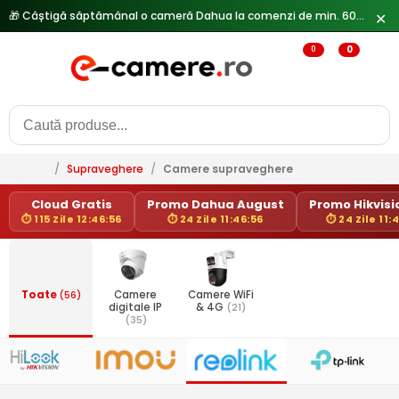
🎁 Câștigă săptămânal o cameră Dahua la comenzi de min. 600 lei —
✕
0
0
/
Supraveghere
/
Camere supraveghere
Cloud Gratis
Promo Dahua August
Promo Hikvisio
⏱ 115 Zile 12:46:56
⏱ 24 Zile 11:46:56
⏱ 24 Zile 11:
Toate
(56)
Camere
Camere WiFi
digitale IP
& 4G
(21)
(35)