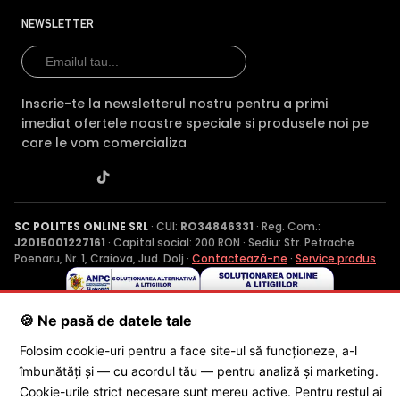
NEWSLETTER
Inscrie-te la newsletterul nostru pentru a primi
imediat ofertele noastre speciale si produsele noi pe
care le vom comercializa
SC POLITES ONLINE SRL
· CUI:
RO34846331
· Reg. Com.:
J2015001227161
· Capital social: 200 RON · Sediu: Str. Petrache
Poenaru, Nr. 1, Craiova, Jud. Dolj ·
Contactează-ne
·
Service produs
🍪 Ne pasă de datele tale
© 2026 SC POLITES ONLINE SRL
Folosim cookie-uri pentru a face site-ul să funcționeze, a-l
îmbunătăți și — cu acordul tău — pentru analiză și marketing.
Cookie-urile strict necesare sunt mereu active. Pentru restul ai