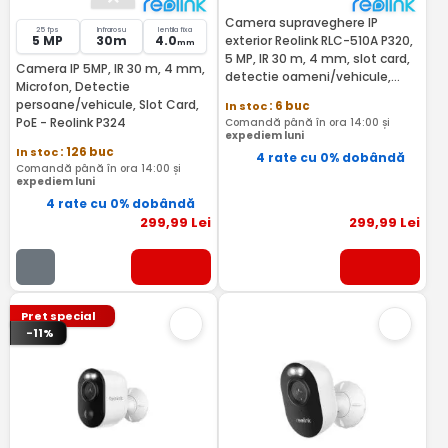
Camera supraveghere IP
25 fps
Infrarosu
lentila fixa
5 MP
30m
4.0
exterior Reolink RLC-510A P320,
mm
5 MP, IR 30 m, 4 mm, slot card,
Camera IP 5MP, IR 30 m, 4 mm,
detectie oameni/vehicule,
Microfon, Detectie
microfon, PoE
persoane/vehicule, Slot Card,
In stoc
: 6 buc
PoE - Reolink P324
Comandă până în ora 14:00 și
expediem luni
In stoc
: 126 buc
4 rate cu 0% dobândă
Comandă până în ora 14:00 și
expediem luni
4 rate cu 0% dobândă
299
,99
Lei
299
,99
Lei
Pret special
-11%