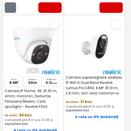
Camera supraveghere wireless
25 fps
Infrarosu
lentila fixa
8 MP
30m
4.0
IP WiFi 6 Dual Band Reolink
mm
Lumus Pro E450, 8 MP, IR 10 m,
Camera IP Dome, 4K, IR 30 m,
2.8 mm, slot card, microfon si
4mm, microfon, Detectie
difuzor, night vision, detectie
Persoane/Masini, Card,
In stoc
: 21 buc
om/vehicul/animal, sirena,
spotlight - Reolink P334
Comandă până în ora 14:00 și
timelapse, Bluetooth
expediem luni
In stoc
: 80 buc
4 rate cu 0% dobândă
Comandă până în ora 14:00 și
expediem luni
4 rate cu 0% dobândă