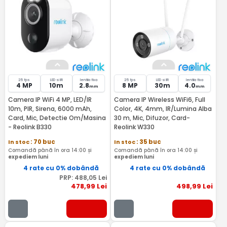
25 fps
LED si IR
lentila fixa
25 fps
LED si IR
lentila fixa
4 MP
10m
2.8
8 MP
30m
4.0
mm
mm
Camera IP WiFi 4 MP, LED/IR
Camera IP Wireless WiFi6, Full
10m, PIR, Sirena, 6000 mAh,
Color, 4K, 4mm, IR/Lumina Alba
Card, Mic, Detectie Om/Masina
30 m, Mic, Difuzor, Card-
- Reolink B330
Reolink W330
In stoc
: 70 buc
In stoc
: 35 buc
Comandă până în ora 14:00 și
Comandă până în ora 14:00 și
expediem luni
expediem luni
4 rate cu 0% dobândă
4 rate cu 0% dobândă
PRP:
488
,05
Lei
478
,99
Lei
498
,99
Lei