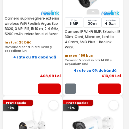
Camera supraveghere exterior
25 fps
Infrarosu
lentila fixa
wireless WiFi Reolink Argus Eco
5 MP
30m
4.0
mm
B320, 3 MP, PIR, IR 10 m, 2.4 GHz,
Camera IP Wi-Fi 5MP, Exterior, IR
5200 mAh, microfon si difuzor,
30m, Card, Microfon, Lentila
sirena, slot card
4.0mm, SMD Plus - Reolink
In stoc
: 26 buc
W320
Comandă până în ora 14:00 și
expediem luni
In stoc
: 160 buc
4 rate cu 0% dobândă
Comandă până în ora 14:00 și
expediem luni
4 rate cu 0% dobândă
403
,99
Lei
413
,99
Lei
Pret special
Pret special
-9%
-3%