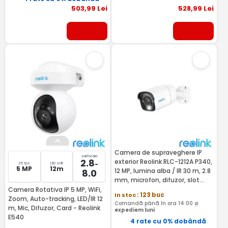
503
,99
Lei
528
,99
Lei
Camera de supraveghere IP
varifocala
2.8
exterior Reolink RLC-1212A P340,
-
25 fps
LED si IR
5 MP
12m
12 MP, lumina alba / IR 30 m, 2.8
8.0
mm, microfon, difuzor, slot
card, PoE
Camera Rotativa IP 5 MP, WiFi,
In stoc
: 123 buc
Zoom, Auto-tracking, LED/IR 12
Comandă până în ora 14:00 și
m, Mic, Difuzor, Card - Reolink
expediem luni
E540
4 rate cu 0% dobândă