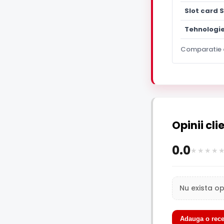
Slot card 
Tehnologi
Comparatie 
Opinii cli
0.0
Nu exista op
Adauga o rece