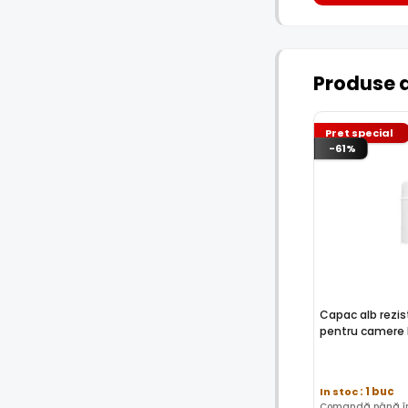
Produse 
Pret special
-61%
Capac alb rezis
pentru camere 
In stoc
: 1 buc
Comandă până în 