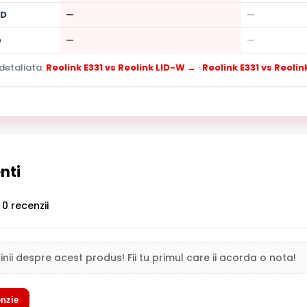
SD
—
—
e
—
—
detaliata:
Reolink E331 vs Reolink LID-W →
·
Reolink E331 vs Reolin
enti
0 recenzii
inii despre acest produs! Fii tu primul care ii acorda o nota!
nzie