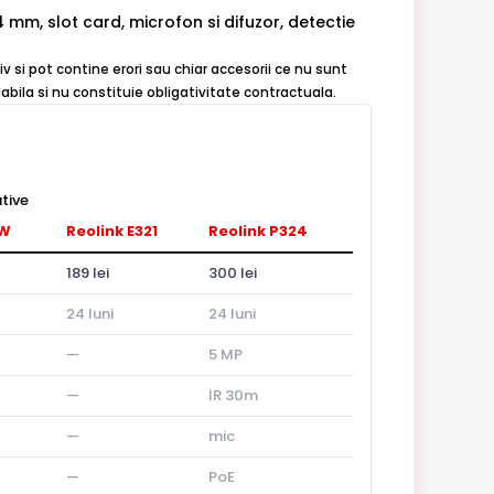
4 mm, slot card, microfon si difuzor, detectie
iv si pot contine erori sau chiar accesorii ce nu sunt
abila si nu constituie obligativitate contractuala.
tive
-W
Reolink E321
Reolink P324
189 lei
300 lei
24 luni
24 luni
—
5 MP
—
IR 30m
—
mic
—
PoE