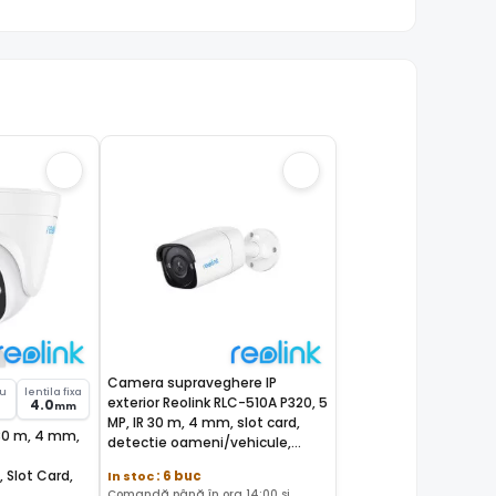
Camera supraveghere IP
su
lentila fixa
exterior Reolink RLC-510A P320, 5
4.0
mm
MP, IR 30 m, 4 mm, slot card,
 30 m, 4 mm,
detectie oameni/vehicule,
microfon, PoE
 Slot Card,
In stoc
: 6 buc
Comandă până în ora 14:00 și