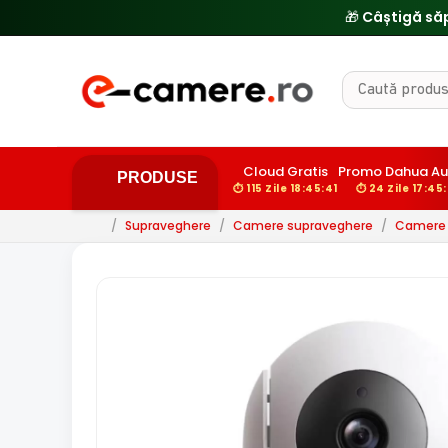
🎁 Câștigă să
Cloud Gratis
Promo Dahua A
PRODUSE
⏱ 115 Zile 18:45:40
⏱ 24 Zile 17:45
/
Supraveghere
/
Camere supraveghere
/
Camere d