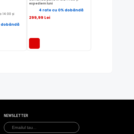
expediem luni
4 rate cu 0% dobândă
 14:00 și
299
,99
Lei
% dobândă
NEWSLETTER