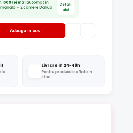
n.
600 lei
intri automat în
Detalii
ămânală — 2 camere Dahua
aici
Adauga in cos
it
Livrare in 24-48h
 la
Pentru produsele aflate in
stoc