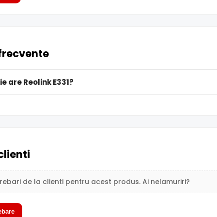
 frecvente
e are Reolink E331?
clienti
trebari de la clienti pentru acest produs. Ai nelamuriri?
ebare