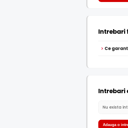
Intrebari
Ce garanti
Intrebari 
Nu exista in
Adauga o intr