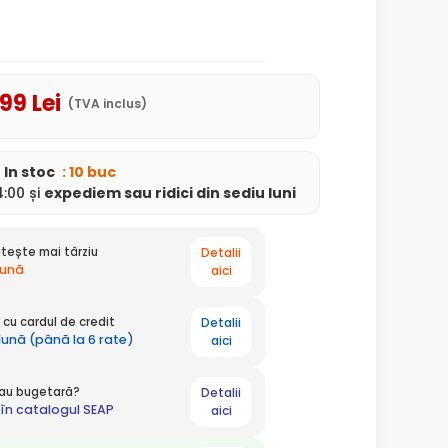
,99
Lei
(TVA inclus)
In stoc
: 10 buc
:00 și
expediem
sau ridici din sediu
luni
Detalii
tește mai târziu
lună
aici
Detalii
cu cardul de credit
lună (până la 6 rate)
aici
Detalii
 sau bugetară?
în catalogul SEAP
aici