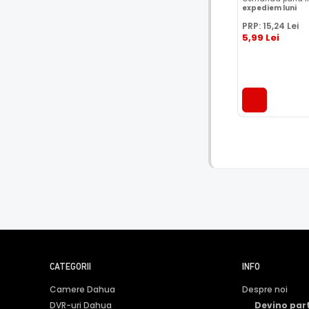
expediem luni
PRP:
15
,24
Lei
5
,99
Lei
CATEGORII
INFO
Camere Dahua
Despre noi
DVR-uri Dahua
Devino par