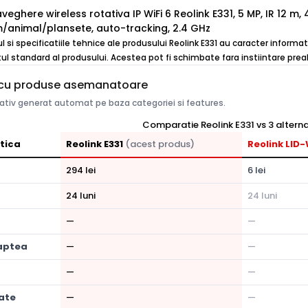
ghere wireless rotativa IP WiFi 6 Reolink E331, 5 MP, IR 12 m, 
/animal/plansete, auto-tracking, 2.4 GHz
ul si specificatiile tehnice ale produsului Reolink E331 au caracter informat
ul standard al produsului. Acestea pot fi schimbate fara instiintare preal
cu produse asemanatoare
tiv generat automat pe baza categoriei si features.
Comparatie Reolink E331 vs 3 alterna
tica
Reolink E331
(acest produs)
Reolink LID
294 lei
6 lei
24 luni
24 luni
—
—
aptea
—
—
—
—
ate
—
—