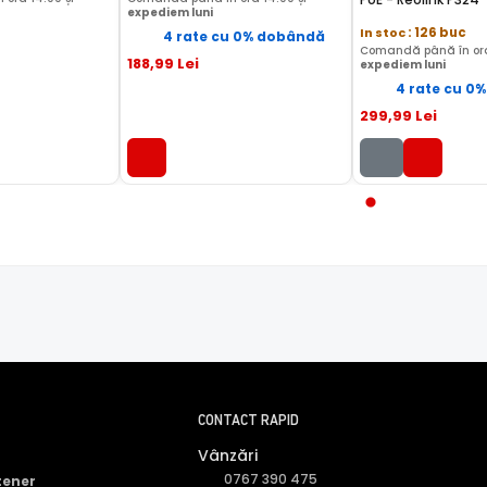
expediem luni
In stoc
: 126 buc
4 rate cu 0% dobândă
Comandă până în ora
188
,99
Lei
expediem luni
4 rate cu 0
299
,99
Lei
CONTACT RAPID
Vânzări
0767 390 475
tener