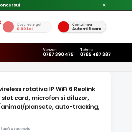
concursul
✕
Cosul este gol
Contul meu
0.00 Lei
Autentificare
Vanzari
Tehnic
0767 390 475
0765 487 387
less rotativa IP WiFi 6 Reolink
 slot card, microfon si difuzor,
animal/plansete, auto-tracking,
e lasă o recenzie