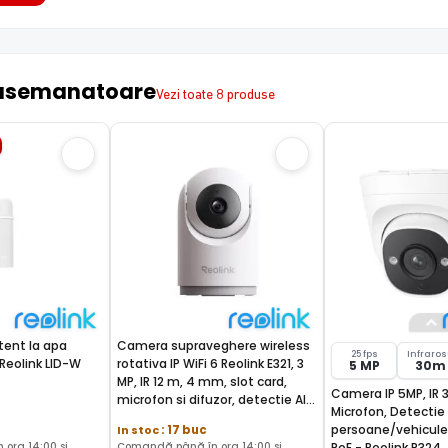
asemanatoare
Vezi toate 8 produse
tent la apa
Camera supraveghere wireless
25 fps
Infraro
Reolink LID-W
rotativa IP WiFi 6 Reolink E321, 3
5 MP
30m
MP, IR 12 m, 4 mm, slot card,
Camera IP 5MP, IR
microfon si difuzor, detectie AI
Microfon, Detectie
miscare/om/animal/plansete,
persoane/vehicule,
In stoc
: 17 buc
auto-tracking, 2.4 GHz
ora 14:00 și
Comandă până în ora 14:00 și
PoE - Reolink P324