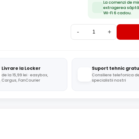
La comenzi de mi
extragerea săpt
Wi-Fi 6 cadou.
-
+
Livrare la Locker
Suport tehnic gratu
de la 15,99 lei · easybox,
Consiliere telefonica de
Cargus, FanCourier
specialistii nostri