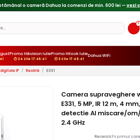
ptămânal o cameră Dahua la comenzi de min. 600 lei —
vezi 
0
ugust
Promo Hikvision Iulie
Promo Hilook Iulie
Dahua WiFi
:40
⏱ 24 Zile 17:45:40
⏱ 3 Zile 17:45:40
igitale IP
/
Reolink
/
E331
Camera supraveghere wire
E331, 5 MP, IR 12 m, 4 mm,
detectie AI miscare/om/
2.4 GHz
Recenzii:
Fii primul car