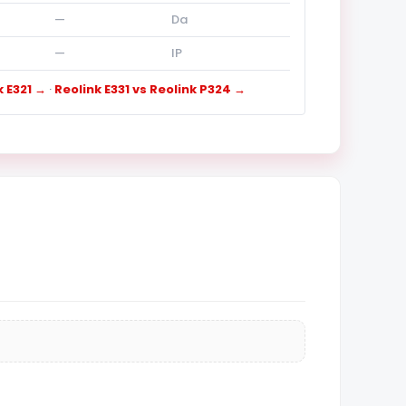
—
Da
—
IP
k E321 →
·
Reolink E331 vs Reolink P324 →