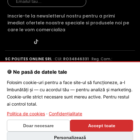
Inscrie-te la newsletterul nostru pentru a primi
imediat ofertele noastre speciale si produsele noi pe
care le vom comercializa
SC POLITES ONLINE SRL
· CUI:
RO34846331
· Reg. Com.:
J2015001227161
· Capital social: 200 RON · Sediu: Str. Petrache
Poenaru, Nr. 1, Craiova, Jud. Dolj ·
Contactează-ne
·
Service produs
🍪 Ne pasă de datele tale
Folosim cookie-uri pentru a face site-ul să funcționeze, a-l
îmbunătăți și — cu acordul tău — pentru analiză și marketing.
© 2026 SC POLITES ONLINE SRL
Cookie-urile strict necesare sunt mereu active. Pentru restul
ai control total.
Politica de cookies
·
Confidențialitate
Doar necesare
Accept toate
×
Personalizează