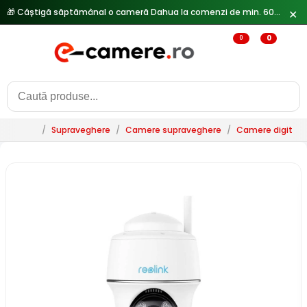
🎁 Câștigă săptămânal o cameră Dahua la comenzi de min. 600 lei —
✕
0
0
/
Supraveghere
/
Camere supraveghere
/
Camere digitale 