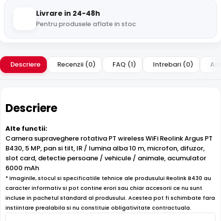
Livrare in 24-48h
Pentru produsele aflate in stoc
Descriere
Recenzii (0)
FAQ (1)
Intrebari (0)
Ase
Descriere
Alte functii:
Camera supraveghere rotativa PT wireless WiFi Reolink Argus PT
B430, 5 MP, pan si tilt, IR / lumina alba 10 m, microfon, difuzor,
slot card, detectie persoane / vehicule / animale, acumulator
6000 mAh
* Imaginile, stocul si specificatiile tehnice ale produsului Reolink B430 au
caracter informativ si pot contine erori sau chiar accesorii ce nu sunt
incluse in pachetul standard al produsului. Acestea pot fi schimbate fara
instiintare prealabila si nu constituie obligativitate contractuala.