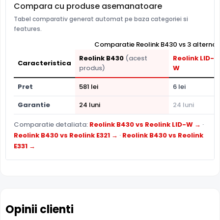
Compara cu produse asemanatoare
Tabel comparativ generat automat pe baza categoriei si
features.
Comparatie Reolink B430 vs 3 alternat
Reolink B430
(acest
Reolink LID-
Caracteristica
produs)
W
Pret
581 lei
6 lei
Garantie
24 luni
24 luni
Comparatie detaliata:
Reolink B430 vs Reolink LID-W →
·
Reolink B430 vs Reolink E321 →
·
Reolink B430 vs Reolink
E331 →
Opinii clienti