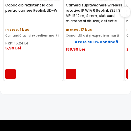
Capac alb rezistent la apa
Camera supraveghere wireless
Ca
pentru camere Reolink LID-W
rotativa IP WiFi 6 Reolink E321, 3
ro
MP, IR 12 m, 4 mm, slot card,
MP
microfon si difuzor, detectie AI
mi
miscare/om/animal/plansete,
mi
In stoc
: 1 buc
In stoc
: 17 buc
In
auto-tracking, 2.4 GHz
au
Comandă azi și
expediem marti
Comandă azi și
expediem marti
Co
4 rate cu 0% dobândă
PRP:
15
,24
Lei
5
,99
Lei
188
,99
Lei
2