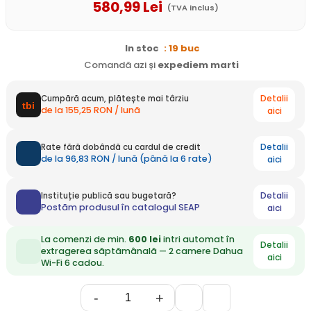
580
,99
Lei
(TVA inclus)
In stoc
: 19 buc
Comandă azi și
expediem
marti
Detalii
Cumpără acum, plătește mai târziu
de la 155,25 RON / lună
aici
Detalii
Rate fără dobândă cu cardul de credit
de la 96,83 RON / lună (până la 6 rate)
aici
Detalii
Instituție publică sau bugetară?
Postăm produsul în catalogul SEAP
aici
La comenzi de min.
600 lei
intri automat în
Detalii
extragerea săptămânală — 2 camere Dahua
aici
Wi-Fi 6 cadou.
-
+