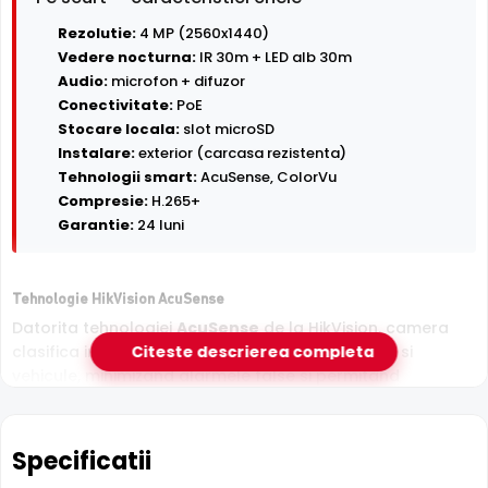
Rezolutie:
4 MP (2560x1440)
Vedere nocturna:
IR 30m + LED alb 30m
Audio:
microfon + difuzor
Conectivitate:
PoE
Stocare locala:
slot microSD
Instalare:
exterior (carcasa rezistenta)
Tehnologii smart:
AcuSense, ColorVu
Compresie:
H.265+
Garantie:
24 luni
Tehnologie HikVision AcuSense
Datorita tehnologiei
AcuSense
de la HikVision, camera
clasifica inteligent tintele detectate in persoane si
Citeste descrierea completa
vehicule, minimizand alarmele false si permitand
cautarea rapida in inregistrari dupa tipul de obiect.
Specificatii
ColorVu 2.0 - Imagini color 24/7, generatia 2
HikVision DS-2CD2347G2H-LISU/SL(4MM)(EF) face parte