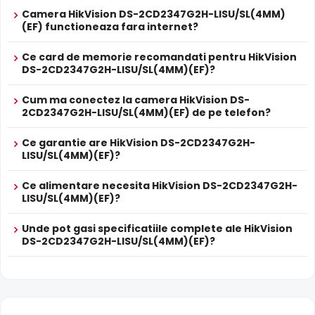
zona monitorizata.
PROSPECT PRODUCATOR
Camera HikVision DS-2CD2347G2H-LISU/SL(4MM)
(EF) functioneaza fara internet?
Prospect
HikVision DS-2CD2347G2H-LISU/SL(4MM)(EF)
tehnic
True WDR
Ce card de memorie recomandati pentru HikVision
Functia
TRUE WDR
oferita de senzorul de imagine al
DS-2CD2347G2H-LISU/SL(4MM)(EF)?
* Specificatiile tehnice ale produsului HikVision DS-2CD2347G2H-
camerei HikVision DS-2CD2347G2H-LISU/SL(4MM)(EF),
LISU/SL(4MM)(EF) au caracter informativ.
compenseaza atat imaginea din prim plan, cat si
Cum ma conectez la camera HikVision DS-
imaginea de fundal, in zone cu contrast puternic de
2CD2347G2H-LISU/SL(4MM)(EF) de pe telefon?
iluminare, oferind detalii clare pe intreaga scena.
Ce garantie are HikVision DS-2CD2347G2H-
LISU/SL(4MM)(EF)?
Ce alimentare necesita HikVision DS-2CD2347G2H-
LISU/SL(4MM)(EF)?
Unde pot gasi specificatiile complete ale HikVision
DS-2CD2347G2H-LISU/SL(4MM)(EF)?