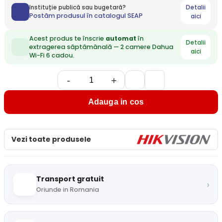
Detalii
Instituție publică sau bugetară?
Postăm produsul în catalogul SEAP
aici
Acest produs te înscrie
automat
în
Detalii
extragerea săptămânală — 2 camere Dahua
aici
Wi-Fi 6 cadou.
-
+
Adauga in cos
Vezi toate produsele
Transport gratuit
›
Oriunde in Romania