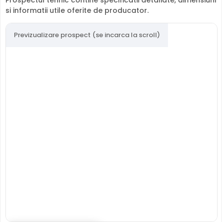
imaginii. Economie majora pe hard disk si banda de retea.
si informatii utile oferite de producator.
Protectie Exterior
Previzualizare prospect (se incarca la scroll)
HikVision DS-2CD2347G2H-LISU/SL(4MM)(EF) este
proiectata pentru montaj exterior, cu carcasa din
Metal
rezistenta la intemperii si interval de operare intre -30°C
si 60°C.
Protectie Antivandal
Datorita carcasei metalice si a formatului compact
Dome, HikVision DS-2CD2347G2H-LISU/SL(4MM)(EF) ofera
rezistenta sporita la vandalism, ideala pentru zone
publice sau cu risc de deteriorare intentionata.
Intrari/Iesiri de Alarma
HikVision DS-2CD2347G2H-LISU/SL(4MM)(EF) dispune de
intrari si iesiri de alarma, permitand integrarea cu senzori
externi (detectori miscare, contacte magnetice) si
activarea de actiuni (sirene, lumini).