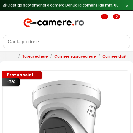
✕
🔥
Reduceri de pana la 25% doar in luna iulie → Vezi ofertele
0
0
/
Supraveghere
/
Camere supraveghere
/
Camere digitale 
Pret special
-3%