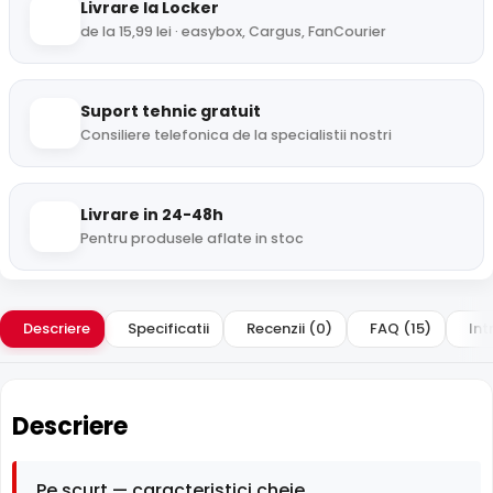
Livrare la Locker
de la 15,99 lei · easybox, Cargus, FanCourier
Suport tehnic gratuit
Consiliere telefonica de la specialistii nostri
Livrare in 24-48h
Pentru produsele aflate in stoc
Descriere
Specificatii
Recenzii (0)
FAQ (15)
Int
Descriere
Pe scurt — caracteristici cheie