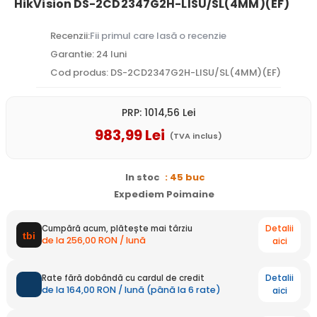
HikVision DS-2CD2347G2H-LISU/SL(4MM)(EF)
Recenzii:
Fii primul care lasă o recenzie
Garantie: 24 luni
Cod produs: DS-2CD2347G2H-LISU/SL(4MM)(EF)
PRP:
1014
,56
Lei
983
,99
Lei
(TVA inclus)
In stoc
: 45 buc
Expediem Poimaine
Detalii
Cumpără acum, plătește mai târziu
de la 256,00 RON / lună
aici
Detalii
Rate fără dobândă cu cardul de credit
de la 164,00 RON / lună (până la 6 rate)
aici