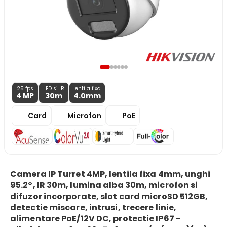
25 fps
LED si IR
lentila fixa
4 MP
30m
4.0
mm
Card
Microfon
PoE
Camera IP Turret 4MP, lentila fixa 4mm, unghi
95.2°, IR 30m, lumina alba 30m, microfon si
difuzor incorporate, slot card microSD 512GB,
detectie miscare, intrusi, trecere linie,
alimentare PoE/12V DC, protectie IP67 -