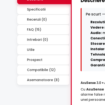
Descriere
Specificatii
Pe scurt —
Recenzii (0)
Rezoluti
Vedere 
FAQ (15)
Audio:
m
Conecti
Intrebari (0)
Stocare 
Instalar
Utile
Tehnolo
Prospect
Compre
Garanti
Compatibile (12)
Asemanatoare (8)
AcuSense 3.0 + 
Cu
AcuSense 
alarme false r
unei persoane s