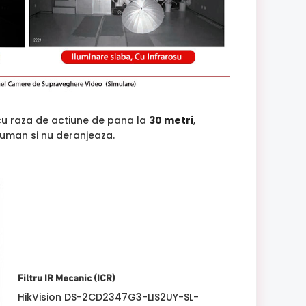
cu raza de actiune de pana la
30 metri
,
ui uman si nu deranjeaza.
Filtru IR Mecanic (ICR)
HikVision DS-2CD2347G3-LIS2UY-SL-