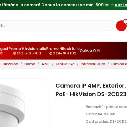
0
gust
Promo Hikvision Iulie
Promo Hilook Iulie
Dahua WiFi
10
⏱ 23 Zile 15:48:10
⏱ 2 Zile 15:48:10
/
HikVision
/
Dome
/
4 MP
/
Lentila fixa
/
Infrarosu 30m
/
Lumina a
Camera IP 4MP, Exterior, 
PoE- HikVision DS-2CD
Recenzii:
Fii primul car
Garantie: 24 luni
Cod produs: DS-2CD