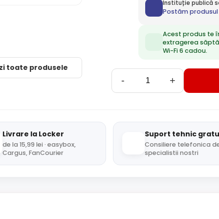
Instituție publică
Postăm produsul 
Acest produs te î
extragerea săpt
Wi-Fi 6 cadou.
zi toate produsele
-
+
Livrare la Locker
Suport tehnic gratu
de la 15,99 lei · easybox,
Consiliere telefonica de
Cargus, FanCourier
specialistii nostri