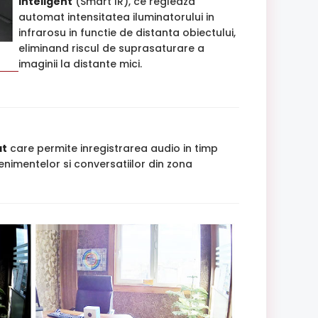
Inteligent
(Smart IR), ce regleaza
automat intensitatea iluminatorului in
infrarosu in functie de distanta obiectului,
eliminand riscul de suprasaturare a
imaginii la distante mici.
at
care permite inregistrarea audio in timp
enimentelor si conversatiilor din zona