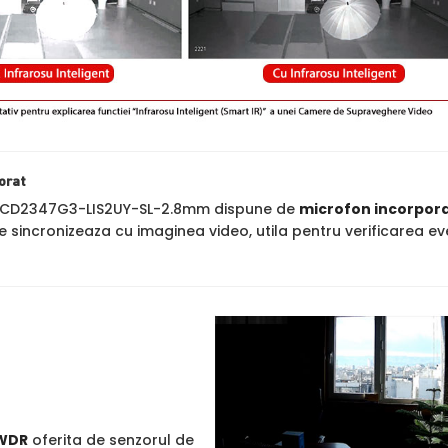
orat
-2CD2347G3-LIS2UY-SL-2.8mm dispune de
microfon incorpor
se sincronizeaza cu imaginea video, utila pentru verificarea ev
WDR
oferita de senzorul de