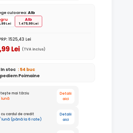
ege culoarea:
Alb
gru
Alb
,99 Lei
1.475,99 Lei
PRP:
1525
,43
Lei
,99
Lei
(TVA inclus)
In stoc
: 54 buc
xpediem Poimaine
Detalii
tește mai târziu
/ lună
aici
Detalii
cu cardul de credit
/ lună (până la 6 rate)
aici