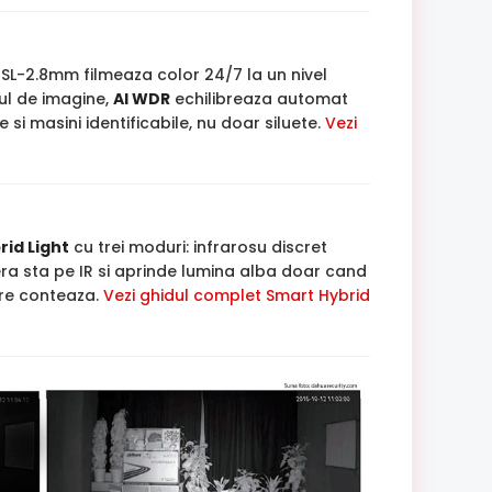
SL-2.8mm filmeaza color 24/7 la un nivel
l de imagine,
AI WDR
echilibreaza automat
 si masini identificabile, nu doar siluete.
Vezi
id Light
cu trei moduri: infrarosu discret
a sta pe IR si aprinde lumina alba doar cand
are conteaza.
Vezi ghidul complet Smart Hybrid