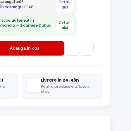
Detalii
 sau bugetară?
în catalogul SEAP
aici
nscrie
automat
în
Detalii
ămânală — 2 camere Dahua
aici
Adauga in cos
it
Livrare in 24-48h
 la
Pentru produsele aflate in
stoc