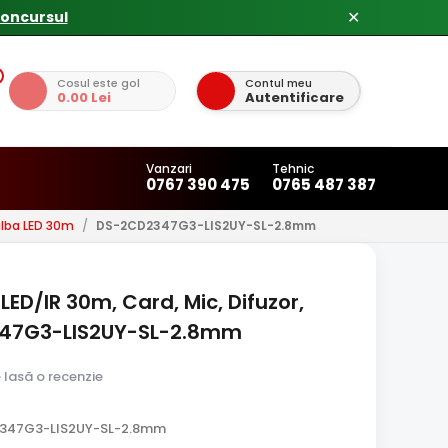
✕
Cosul este gol
Contul meu
0.00 Lei
Autentificare
Vanzari
Tehnic
0767 390 475
0765 487 387
lba LED 30m
/
DS-2CD2347G3-LIS2UY-SL-2.8mm
LED/IR 30m, Card, Mic, Difuzor,
2347G3-LIS2UY-SL-2.8mm
e lasă o recenzie
2347G3-LIS2UY-SL-2.8mm