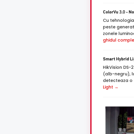
ColorVu 3.0 - No
Cu tehnologi
peste generat
zonele luminoa
ghidul comple
Smart Hybrid Lig
HikVision DS-
(alb-negru), 
detecteaza o 
Light →