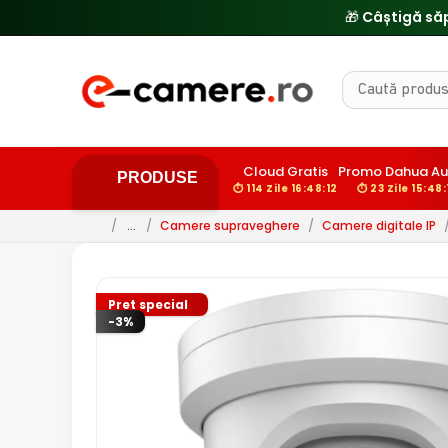
Cloud Gratis
Promo Dahua Au
PRODUSE
⏱ 114 Zile 16:48:10
⏱ 23 Zile 15:48:
/
…
/
Camere supraveghere
/
Camere digitale IP
Pret special
-3%