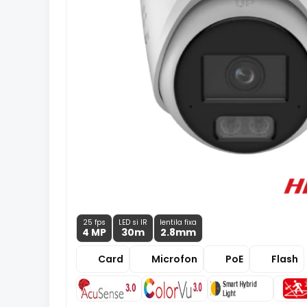
25 fps
LED si IR
lentila fixa
4 MP
30m
2.8
mm
Card
Microfon
PoE
Flash