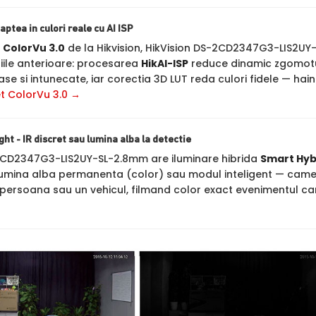
aptea in culori reale cu AI ISP
a
ColorVu 3.0
de la Hikvision, HikVision DS-2CD2347G3-LIS2UY-
iile anterioare: procesarea
HikAI-ISP
reduce dinamic zgomotu
se si intunecate, iar corectia 3D LUT reda culori fidele — haine
t ColorVu 3.0 →
ht - IR discret sau lumina alba la detectie
2CD2347G3-LIS2UY-SL-2.8mm are iluminare hibrida
Smart Hybr
lumina alba permanenta (color) sau modul inteligent — camer
persoana sau un vehicul, filmand color exact evenimentul c