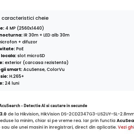
 caracteristici cheie
e:
4 MP (2560x1440)
nocturna:
IR 30m + LED alb 30m
icrofon + difuzor
vitate:
PoE
locala:
slot microSD
e:
exterior (carcasa rezistenta)
gii smart:
AcuSense, ColorVu
sie:
H.265+
e:
24 luni
AcuSearch - Detectie AI si cautare in secunde
3.0
de la Hikvision, HikVision DS-2CD2347G3-LIS2UY-SL-2.8mm c
eduse la minim, chiar si pe vreme rea. Iar prin functia
AcuSea
au ale unei masini in inregistrari, direct din aplicatie.
Vezi gh