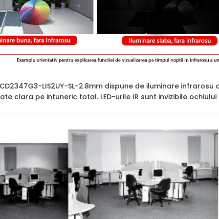
2CD2347G3-LIS2UY-SL-2.8mm dispune de iluminare infrarosu 
itate clara pe intuneric total. LED-urile IR sunt invizibile ochiul