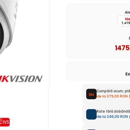
Al
Ne
1.475
1475
E
Cumpără acum, plă
de la 379,00 RON 
Rate fără dobândă 
de la 246,00 RON 