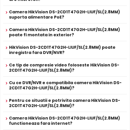
Alarmă sonoră, Filtru IR mecanic, Infraroșu inteligent.
mecanic autoretractabil
ce filtreaza lumina in infrarosu
ALIMENTARE
pe timpul zilei, pentru a evita defectele de culoare, iar pe
Camera HikVision DS-2CD1T47G2H-LIUF/SL(2.8MM)
12V DC / 10.6 W
timpul noptii acesta este retras pentru a permite luminii IR
Alimentare
suporta alimentare PoE?
Sursa de alimentare NU este inclusa
sa treaca, imbunatatind vizibilitatea.
Da
Alimentare
Camera HikVision DS-2CD1T47G2H-LIUF/SL(2.8MM)
Se poate alimenta printr-un singur cablu UTP/FTP din
POE
poate fi montata in exterior?
NVR sau Switch POE
PROSPECT PRODUCATOR
HikVision DS-2CD1T47G2H-LIUF/SL(2.8MM) poate
Prospect
HikVision DS-2CD1T47G2H-LIUF/SL(2.8MM)
inregistra fara DVR/NVR?
tehnic
Ce tip de compresie video foloseste HikVision DS-
* Specificatiile tehnice ale produsului HikVision DS-2CD1T47G2H-
2CD1T47G2H-LIUF/SL(2.8MM)?
LIUF/SL(2.8MM) au caracter informativ.
Cu ce DVR/NVR e compatibila camera HikVision DS-
Infrarosu Inteligent (Smart IR)
2CD1T47G2H-LIUF/SL(2.8MM)?
HikVision DS-2CD1T47G2H-LIUF/SL(2.8MM) este dotata cu
functia
Infrarosu Inteligent
(Smart IR), ce regleaza
Pentru ce situatii e potrivita camera HikVision DS-
2CD1T47G2H-LIUF/SL(2.8MM)?
automat intensitatea iluminatorului in infrarosu in functie
de distanta obiectului, eliminand riscul de suprasaturare
Camera HikVision DS-2CD1T47G2H-LIUF/SL(2.8MM)
a imaginii la distante mici.
functioneaza fara internet?