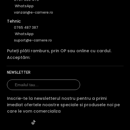
WhatsApp
vanzari@e-camere.ro
Tehnic
0765 487 387
WhatsApp
suport@e-camere.ro
Puteți plăti ramburs, prin OP sau online cu cardul.
Acceptăm:
FILTRU IR MECANIC (ICR / IR Cut Fillter)
NEWSLETTER
Camera HIKVISION DS-2CD1T47G2H-LIUF/SL(2.8MM) are un
filtru IR Mecanic autoretractabil ce filtreaza lumina in
infrarosu pe timpul zilei, pentru a evita anumitele defecte
Inscrie-te la newsletterul nostru pentru a primi
de afisare a culorilor, iar pe timpul noptii acesta este
imediat ofertele noastre speciale si produsele noi pe
retras pentru a permite luminii in infrarosu sa treaca,
care le vom comercializa
imbunatatind vizibilitatea camerei in modul alb/negru.