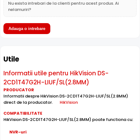
Nu exista intrebari de la clienti pentru acest produs. Ai
nelamuriri?
Adauga o intrebare
Difuzor Incorporat
Utile
Cu difuzor incorporat, HikVision DS-2CD1T47G2H-
LIUF/SL(2.8MM) permite comunicare bidirectionala: puteti
Informatii utile pentru HikVision DS-
avertiza intrusii, comunica cu vizitatorii sau emite mesaje
2CD1T47G2H-LIUF/SL(2.8MM)
presetate direct prin camera.
PRODUCATOR
Informatii despre HikVision DS-2CD1T47G2H-LIUF/SL(2.8MM)
Intrari Audio
direct de la producator.
HikVision
Camera HikVision DS-2CD1T47G2H-LIUF/SL(2.8MM) are
intrari audio, la care puteti conecta microfoane,
COMPATIBILITATE
permitand supravegherea audio de la distanta, de pe PC
HikVision DS-2CD1T47G2H-LIUF/SL(2.8MM) poate functiona cu:
sau chiar telefonul mobil.
NVR-uri