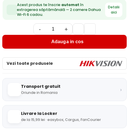
Acest produs te înscrie
automat
în
Detalii
extragerea săptămânală — 2 camere Dahua
aici
Wi-Fi 6 cadou.
-
+
Adauga in cos
Vezi toate produsele
Transport gratuit
›
Oriunde in Romania
Livrare la Locker
de la 15,99 lei · easybox, Cargus, FanCourier