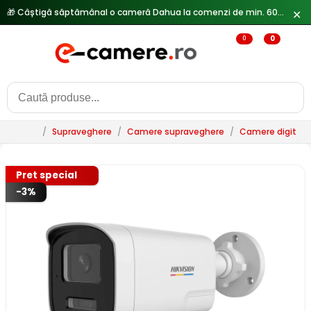
🎁 Câștigă săptămânal o cameră Dahua la comenzi de min. 600 lei —
✕
0
0
/
Supraveghere
/
Camere supraveghere
/
Camere digitale 
Pret special
-3%