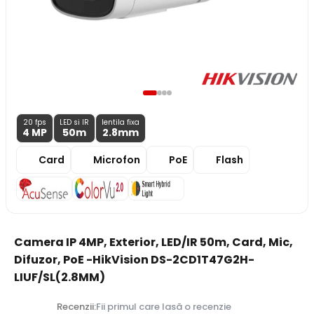
20 fps
LED si IR
lentila fixa
4 MP
50m
2.8
mm
Card
Microfon
PoE
Flash
Camera IP 4MP, Exterior, LED/IR 50m, Card, Mic,
Difuzor, PoE -HikVision DS-2CD1T47G2H-
LIUF/SL(2.8MM)
Recenzii:
Fii primul care lasă o recenzie