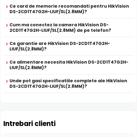
Microfon Incorporat
Ce card de memorie recomandati pentru HikVision
DS-2CD1T47G2H-LIUF/SL(2.8MM)?
HikVision DS-2CD1T47G2H-LIUF/SL(2.8MM) dispune de
microfon incorporat
care permite inregistrarea audio in
Cum ma conectez la camera HikVision DS-
timp real. Sunetul se sincronizeaza cu imaginea video,
2CD1T47G2H-LIUF/SL(2.8MM) de pe telefon?
utila pentru verificarea evenimentelor si conversatiilor din
zona monitorizata.
Ce garantie are HikVision DS-2CD1T47G2H-
LIUF/SL(2.8MM)?
True WDR
Ce alimentare necesita HikVision DS-2CD1T47G2H-
Functia
TRUE WDR
oferita de senzorul de imagine al
LIUF/SL(2.8MM)?
camerei HikVision DS-2CD1T47G2H-LIUF/SL(2.8MM),
compenseaza atat imaginea din prim plan, cat si
Unde pot gasi specificatiile complete ale HikVision
imaginea de fundal, in zone cu contrast puternic de
DS-2CD1T47G2H-LIUF/SL(2.8MM)?
iluminare, oferind detalii clare pe intreaga scena.
Intrebari clienti