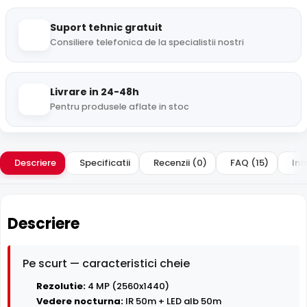
Suport tehnic gratuit
Consiliere telefonica de la specialistii nostri
Livrare in 24-48h
Pentru produsele aflate in stoc
Descriere
Specificatii
Recenzii (0)
FAQ (15)
Int
Descriere
Pe scurt — caracteristici cheie
Rezolutie:
4 MP (2560x1440)
Vedere nocturna:
IR 50m + LED alb 50m