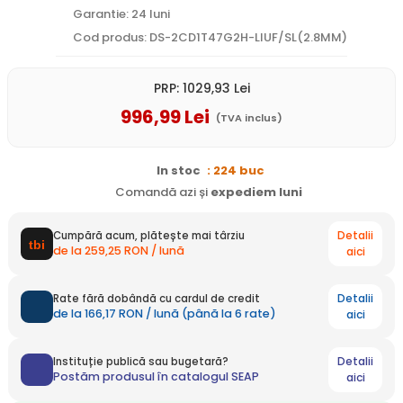
Garantie: 24 luni
Cod produs: DS-2CD1T47G2H-LIUF/SL(2.8MM)
PRP:
1029
,93
Lei
996
,99
Lei
(TVA inclus)
In stoc
: 224 buc
Comandă azi și
expediem
luni
Detalii
Cumpără acum, plătește mai târziu
de la 259,25 RON / lună
aici
Detalii
Rate fără dobândă cu cardul de credit
de la 166,17 RON / lună (până la 6 rate)
aici
Detalii
Instituție publică sau bugetară?
Postăm produsul în catalogul SEAP
aici