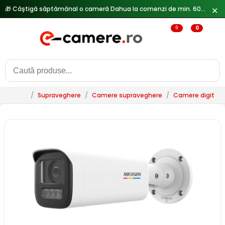
✕
🔥
Reduceri de pana la 25% doar in luna iulie → Vezi ofertele
0
0
/
Supraveghere
/
Camere supraveghere
/
Camere digitale 