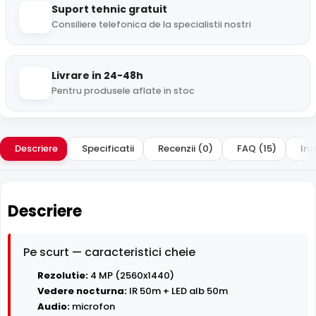
Suport tehnic gratuit
Consiliere telefonica de la specialistii nostri
Livrare in 24-48h
Pentru produsele aflate in stoc
Descriere
Specificatii
Recenzii (0)
FAQ (15)
Int
Descriere
Pe scurt — caracteristici cheie
Rezolutie:
4 MP (2560x1440)
Vedere nocturna:
IR 50m + LED alb 50m
Audio:
microfon