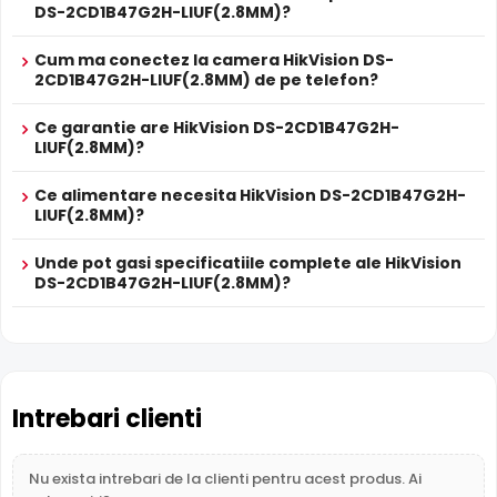
DS-2CD1B47G2H-LIUF(2.8MM)?
True WDR
Functia
TRUE WDR
oferita de senzorul de imagine al
Cum ma conectez la camera HikVision DS-
camerei HikVision DS-2CD1B47G2H-LIUF(2.8MM),
2CD1B47G2H-LIUF(2.8MM) de pe telefon?
compenseaza atat imaginea din prim plan, cat si
imaginea de fundal, in zone cu contrast puternic de
Ce garantie are HikVision DS-2CD1B47G2H-
iluminare, oferind detalii clare pe intreaga scena.
LIUF(2.8MM)?
Ce alimentare necesita HikVision DS-2CD1B47G2H-
LIUF(2.8MM)?
Unde pot gasi specificatiile complete ale HikVision
DS-2CD1B47G2H-LIUF(2.8MM)?
Intrebari clienti
Nu exista intrebari de la clienti pentru acest produs. Ai
Intrari Audio