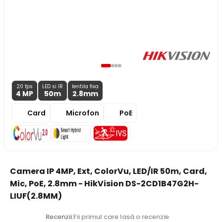
20 fps
LED si IR
lentila fixa
4 MP
50m
2.8
mm
Card
Microfon
PoE
Camera IP 4MP, Ext, ColorVu, LED/IR 50m, Card,
Mic, PoE, 2.8mm - HikVision DS-2CD1B47G2H-
LIUF(2.8MM)
Recenzii:
Fii primul care lasă o recenzie