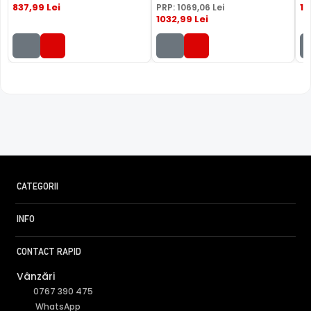
837
,99
Lei
1
PRP:
1069
,06
Lei
1032
,99
Lei
CATEGORII
INFO
CONTACT RAPID
FILTRU IR MECANIC (ICR / IR Cut Fillter)
Vânzări
0767 390 475
Camera HIKVISION DS-2CD1B47G2H-LIUF(2.8MM) are un
WhatsApp