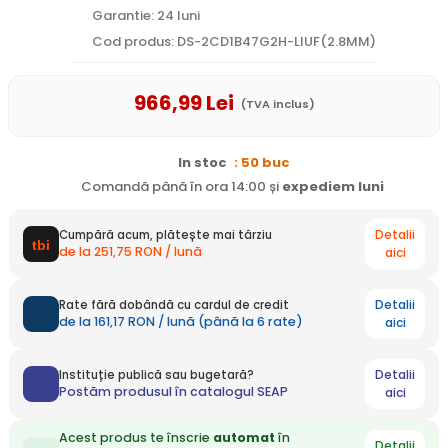
Garantie: 24 luni
Cod produs: DS-2CD1B47G2H-LIUF(2.8MM)
966
,99
Lei
(TVA inclus)
In stoc
: 50 buc
Comandă până în ora 14:00 și
expediem
luni
Detalii
Cumpără acum, plătește mai târziu
de la 251,75 RON / lună
aici
Detalii
Rate fără dobândă cu cardul de credit
de la 161,17 RON / lună (până la 6 rate)
aici
Detalii
Instituție publică sau bugetară?
Postăm produsul în catalogul SEAP
aici
Acest produs te înscrie
automat
în
Detalii