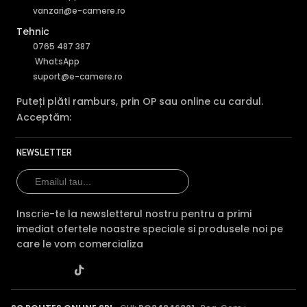
filtru IR Mecanic autoretractabil ce filtreaza lumina in
vanzari@e-camere.ro
infrarosu pe timpul zilei, pentru a evita anumitele defecte
Tehnic
de afisare a culorilor, iar pe timpul noptii acesta este
retras pentru a permite luminii in infrarosu sa treaca,
0765 487 387
imbunatatind vizibilitatea camerei in modul alb/negru.
WhatsApp
suport@e-camere.ro
Puteți plăti ramburs, prin OP sau online cu cardul.
Acceptăm:
NEWSLETTER
Inscrie-te la newsletterul nostru pentru a primi
imediat ofertele noastre speciale si produsele noi pe
care le vom comercializa
TRUE WDR (Wide Dinamic Range)