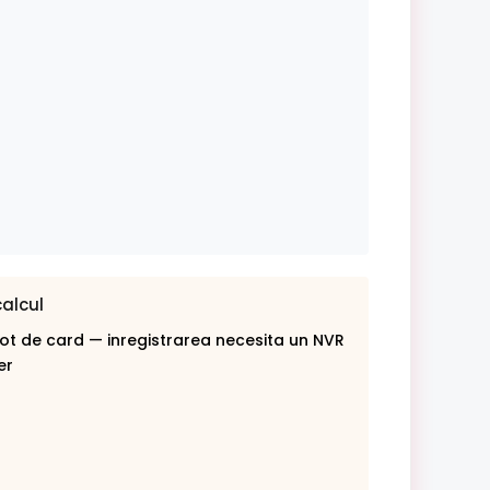
calcul
lot de card — inregistrarea necesita un NVR
er