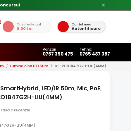
✕
Cosul este gol
Contul meu
0.00 Lei
Autentificare
Vanzari
Tehnic
0767 390 475
0765 487 387
0m
/
Lumina alba LED 50m
/
DS-2CD1B47G2H-LIU(4MM)
 SmartHybrid, LED/IR 50m, Mic, PoE,
2CD1B47G2H-LIU(4MM)
e lasă o recenzie
1B47G2H-LIU(4MM)