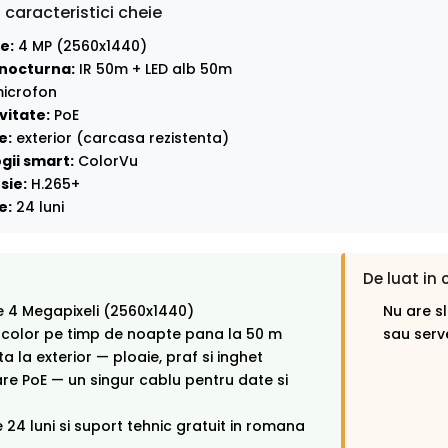
 caracteristici cheie
e:
4 MP (2560x1440)
nocturna:
IR 50m + LED alb 50m
icrofon
vitate:
PoE
e:
exterior (carcasa rezistenta)
gii smart:
ColorVu
sie:
H.265+
e:
24 luni
De luat in 
e 4 Megapixeli (2560x1440)
Nu are s
 color pe timp de noapte pana la 50 m
sau serv
ta la exterior — ploaie, praf si inghet
re PoE — un singur cablu pentru date si
 24 luni si suport tehnic gratuit in romana