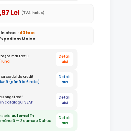
,97
Lei
(TVA inclus)
In stoc
: 43 buc
Expediem Maine
Detalii
tește mai târziu
/ lună
aici
Detalii
cu cardul de credit
 lună (până la 6 rate)
aici
Detalii
 sau bugetară?
în catalogul SEAP
aici
nscrie
automat
în
Detalii
ămânală — 2 camere Dahua
aici