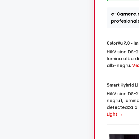
e-Camere.r
profesional
ColorVu 2.0 - Im
HikVision DS-
lumina alba di
alb-negru.
Ve
Smart Hybrid Lig
HikVision DS-
negru), lumin
detecteaza o 
Light →