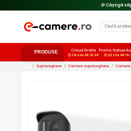
Cloud Gratis
Promo Dahua Au
PRODUSE
⏱ 113 Zile 09:15:19
⏱ 22 Zile 08:15:
/
Supraveghere
/
Camere supraveghere
/
Camere d