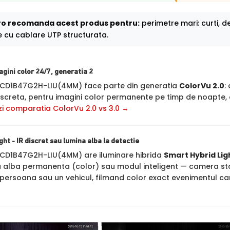
o recomanda acest produs pentru:
perimetre mari: curti, dep
e cu cablare UTP structurata.
agini color 24/7, generatia 2
2CD1B47G2H-LIU(4MM) face parte din generatia
ColorVu 2.0
:
screta, pentru imagini color permanente pe timp de noapte, c
zi comparatia ColorVu 2.0 vs 3.0 →
ht - IR discret sau lumina alba la detectie
2CD1B47G2H-LIU(4MM) are iluminare hibrida
Smart Hybrid Lig
a alba permanenta (color) sau modul inteligent — camera sta
persoana sau un vehicul, filmand color exact evenimentul c