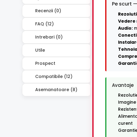
Pe scurt —
Recenzii (0)
Rezoluti
Vedere 
FAQ (12)
Audio:
m
Conecti
Intrebari (0)
Instalar
Tehnolo
Utile
Compre
Prospect
Garanti
Compatibile (12)
Avantaje
Asemanatoare (8)
Rezoluti
Imagine
Rezisten
Alimenta
curent
Garantie