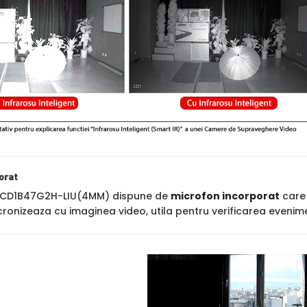
orat
-2CD1B47G2H-LIU(4MM) dispune de
microfon incorporat
care 
cronizeaza cu imaginea video, utila pentru verificarea evenime