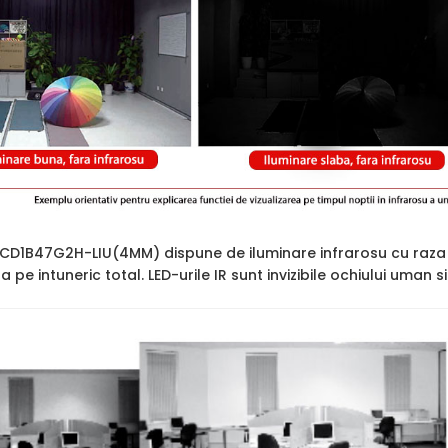
2CD1B47G2H-LIU(4MM) dispune de iluminare infrarosu cu raza
ara pe intuneric total. LED-urile IR sunt invizibile ochiului uman 