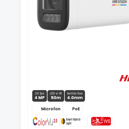
20 fps
LED si IR
lentila fixa
4 MP
50m
4.0
mm
Microfon
PoE