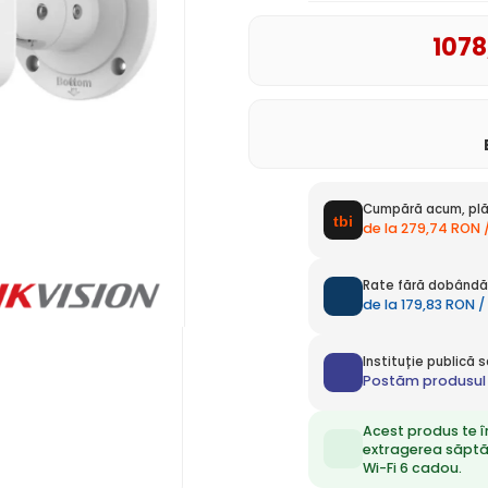
1078
Cumpără acum, plă
de la 279,74 RON 
Rate fără dobândă 
de la 179,83 RON /
Instituție publică
Postăm produsul 
Acest produs te î
extragerea săpt
Wi-Fi 6 cadou.