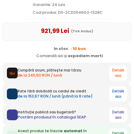
Garantie: 24 luni
Cod produs: DS-2CD2546G2-IS28C
921
,99
Lei
(TVA inclus)
In stoc
: 10 buc
Comandă azi și
expediem
marti
Detalii
Cumpără acum, plătește mai târziu
de la 240,50 RON / lună
aici
Detalii
Rate fără dobândă cu cardul de credit
de la 153,67 RON / lună (până la 6 rate)
aici
Detalii
Instituție publică sau bugetară?
Postăm produsul în catalogul SEAP
aici
Acest produs te înscrie
automat
în
Detalii