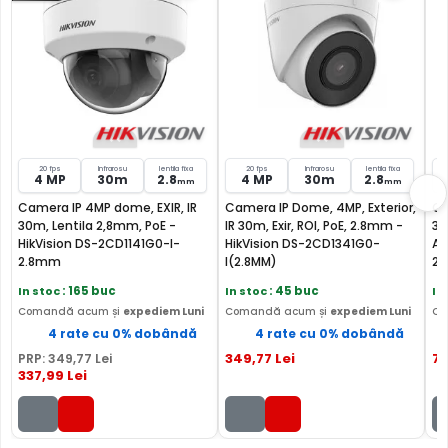
MICROFON INCLUS
Puteti supraveghea atat video, dar si audio zona
acoperita de aceasta camera, fiind dotata cu un
microfon incorporat, ajutand la identificarea unor
zgomote suspecte, fara a fi nevoie sa va deplasati in
locatia respectiva, eliminand astfel un pericol destul de
mare.
20 fps
Infrarosu
lentila fixa
20 fps
Infrarosu
lentila fixa
4 MP
30m
2.8
4 MP
30m
2.8
mm
mm
INTRARE AUDIO
Camera IP 4MP dome, EXIR, IR
Camera IP Dome, 4MP, Exterior,
Ca
Camera are o intrare audio, la care puteti conecta un
30m, Lentila 2,8mm, PoE -
IR 30m, Exir, ROI, PoE, 2.8mm -
30
microfon, asigurand si supravegherea audio de la
HikVision DS-2CD1141G0-I-
HikVision DS-2CD1341G0-
Ac
distanta.
2.8mm
I(2.8MM)
2C
In stoc
: 165 buc
In stoc
: 45 buc
In
INTRARE ALARMA
Comandă acum și
expediem Luni
Comandă acum și
expediem Luni
Co
Intrarea de alarma cu care este dotata camera, poate fi
4 rate cu 0% dobândă
4 rate cu 0% dobândă
folosita pentru conectarea unui releu extern (detector
349
,77
Lei
7
PRP:
349
,77
Lei
prezenta, contact magnetic, etc), ce poate actiona
337
,99
Lei
mutarea camerei in anumite preseturi, activarea
inregistrarii, activarea unei iesiri de alarma sau multe
altele.