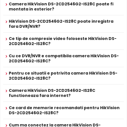
Camera HikVision DS-2CD2546G2-IS28C poate fi
12V DC / 5.5 W
Alimentare
montata in exterior?
Sursa de alimentare NU este inclusa
Microfon Incorporat
HikVision DS-2CD2546G2-IS28C dispune de
microfon
Da
Alimentare
HikVision DS-2CD2546G2-IS28C poate inregistra
Se poate alimenta printr-un singur cablu UTP/FTP din
incorporat
care permite inregistrarea audio in timp real.
POE
fara DVR/NVR?
NVR sau Switch POE
Sunetul se sincronizeaza cu imaginea video, utila pentru
PROSPECT PRODUCATOR
verificarea evenimentelor si conversatiilor din zona
Ce tip de compresie video foloseste HikVision DS-
Prospect
monitorizata.
2CD2546G2-IS28C?
HikVision DS-2CD2546G2-IS28C
tehnic
Cu ce DVR/NVR e compatibila camera HikVision DS-
True WDR
* Specificatiile tehnice ale produsului HikVision DS-2CD2546G2-IS28C au
2CD2546G2-IS28C?
caracter informativ.
Functia
TRUE WDR
oferita de senzorul de imagine al
camerei HikVision DS-2CD2546G2-IS28C, compenseaza
Pentru ce situatii e potrivita camera HikVision DS-
atat imaginea din prim plan, cat si imaginea de fundal, in
2CD2546G2-IS28C?
zone cu contrast puternic de iluminare, oferind detalii
clare pe intreaga scena.
Camera HikVision DS-2CD2546G2-IS28C
functioneaza fara internet?
Ce card de memorie recomandati pentru HikVision
DS-2CD2546G2-IS28C?
Cum ma conectez la camera HikVision DS-