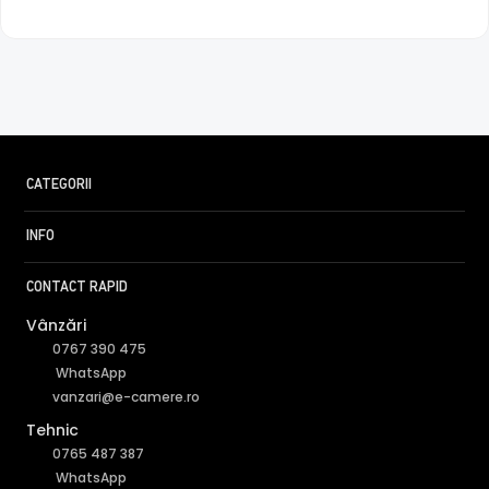
CATEGORII
INFO
CONTACT RAPID
Vânzări
0767 390 475
WhatsApp
vanzari@e-camere.ro
Tehnic
FILTRU IR MECANIC (ICR / IR Cut Fillter)
0765 487 387
WhatsApp