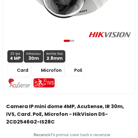
25 fps
Infrarosu
lentila fixa
4 MP
30m
2.8
mm
Card
Microfon
PoE
Camera IP mini dome 4MP, AcuSense, IR 30m,
IVS, Card. PoE, Microfon - HikVision DS-
2CD2546G2-IS28C
Recenzii:
Fii primul care lasă o recenzie