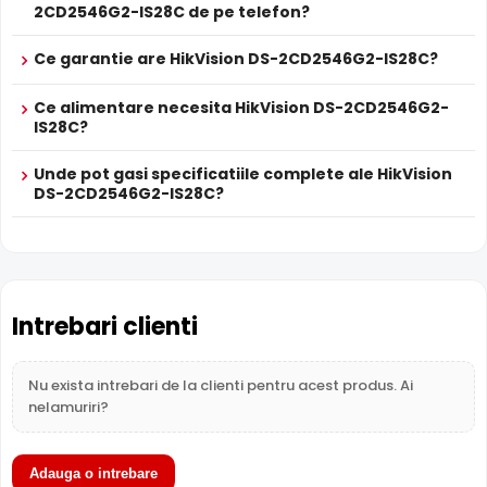
2CD2546G2-IS28C de pe telefon?
Ce garantie are HikVision DS-2CD2546G2-IS28C?
Ce alimentare necesita HikVision DS-2CD2546G2-
IS28C?
Unde pot gasi specificatiile complete ale HikVision
DS-2CD2546G2-IS28C?
Intrari Audio
Camera HikVision DS-2CD2546G2-IS28C are intrari audio,
la care puteti conecta microfoane, permitand
supravegherea audio de la distanta, de pe PC sau chiar
telefonul mobil.
Intrebari clienti
Alimentare PoE
Nu exista intrebari de la clienti pentru acest produs. Ai
HikVision DS-2CD2546G2-IS28C suporta alimentare
nelamuriri?
Power over Ethernet (PoE)
, primind atat date cat si
alimentare prin acelasi cablu de retea. Simplifica
instalarea semnificativ, eliminand necesitatea unui cablu
Adauga o intrebare