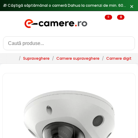
✕
🔥
Reduceri de pana la 25% doar in luna iulie → Vezi ofertele
0
0
/
Supraveghere
/
Camere supraveghere
/
Camere digitale 