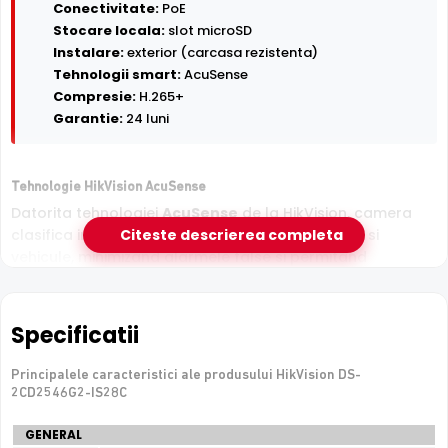
Conectivitate:
PoE
Stocare locala:
slot microSD
Instalare:
exterior (carcasa rezistenta)
Tehnologii smart:
AcuSense
Compresie:
H.265+
Garantie:
24 luni
Tehnologie HikVision AcuSense
Datorita tehnologiei
AcuSense
de la HikVision, camera
clasifica inteligent tintele detectate in persoane si
Citeste descrierea completa
vehicule, minimizand alarmele false si permitand
cautarea rapida in inregistrari dupa tipul de obiect.
Specificatii
Principalele caracteristici ale produsului HikVision DS-
2CD2546G2-IS28C
Specificatii
GENERAL