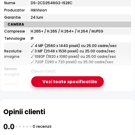
tehnice
Infrarosu 30m
Nume
DS-2CD2546G2-IS28C
HikVision
HikVision DS-2CD2546G2-IS28C dispune de iluminare
Producator
HikVision
DS-
infrarosu cu raza de actiune de pana la
30 metri
, oferind
2CD2546G2-
Garantie
24 luni
vizibilitate clara pe intuneric total. LED-urile IR sunt
IS28C
CAMERA
invizibile ochiului uman si nu deranjeaza.
Compresie
H.265+ / H.265 / H.264+ / H.264 / MJPEG
Tehnologie
IP
√ 4 MP (2560 x 1440 pixeli) cu 25.00 cadre/sec
Rezolutie
√ 3 MP (2048 x 1536 pixeli) cu 25.00 cadre/sec
imagine
√ 1080P (1920 x 1080 pixeli) cu 25.00 cadre/sec
√ 720P (1280 x 720 pixeli) cu 25.00 cadre/sec
Senzor
1/3inch CMOS
imagine
Fixa
Vezi toate specificatiile
Lentila
Distanta focala: 2.8 mm(102.7°)
Pana la 30 metri (pentru vizualizarea pe timpul
Infrarosu
noptii)
CARCASA
Opinii clienti
Format
Dome
Protectie
Exterior
0.0
0 recenzii
Material
Plastic si metal
Filtru IR Mecanic (ICR)
Carcasa