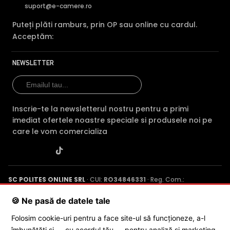
Camera HIKVISION DS-2CD2546G2-IS28C are un filtru IR
suport@e-camere.ro
Mecanic autoretractabil ce filtreaza lumina in infrarosu
pe timpul zilei, pentru a evita anumitele defecte de
Puteți plăti ramburs, prin OP sau online cu cardul.
afisare a culorilor, iar pe timpul noptii acesta este retras
Acceptăm:
pentru a permite luminii in infrarosu sa treaca,
imbunatatind vizibilitatea camerei in modul alb/negru.
NEWSLETTER
Inscrie-te la newsletterul nostru pentru a primi
imediat ofertele noastre speciale si produsele noi pe
care le vom comercializa
SC POLITES ONLINE SRL
· CUI:
RO34846331
· Reg. Com.:
J2015001227161
· Capital social: 200 RON · Sediu: Str. Petrache
Poenaru, Nr. 1, Craiova, Jud. Dolj ·
Contactează-ne
·
Service produs
🍪 Ne pasă de datele tale
Folosim cookie-uri pentru a face site-ul să funcționeze, a-l
îmbunătăți și — cu acordul tău — pentru analiză și marketing.