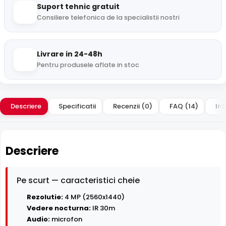
Suport tehnic gratuit
Consiliere telefonica de la specialistii nostri
Livrare in 24-48h
Pentru produsele aflate in stoc
Descriere
Specificatii
Recenzii (0)
FAQ (14)
Int
Descriere
Pe scurt — caracteristici cheie
Rezolutie:
4 MP (2560x1440)
Vedere nocturna:
IR 30m
Audio:
microfon