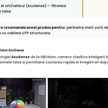
 AI om/vehicul (AcuSense) — filtreaza
 false
o recomanda acest produs pentru:
perimetre mari: curti, dep
e cu cablare UTP structurata.
Vision AcuSense
ologiei
AcuSense
de la HikVision, camera clasifica inteligent t
rmele false si permitand cautarea rapida in inregistrari dupa