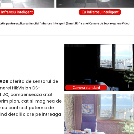
WDR
oferita de senzorul de
merei HikVision DS-
 2C, compenseaza atat
rim plan, cat si imaginea de
e cu contrast puternic de
rind detalii clare pe intreaga