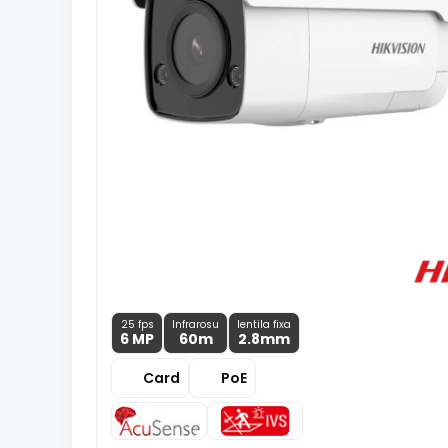
25 fps
Infrarosu
lentila fixa
6 MP
60m
2.8
mm
Card
PoE