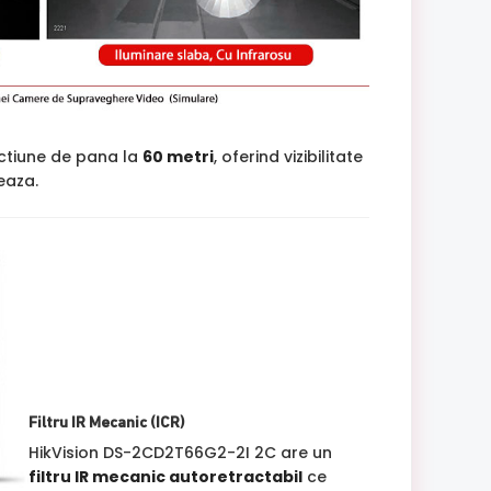
ctiune de pana la
60 metri
, oferind vizibilitate
jeaza.
Filtru IR Mecanic (ICR)
HikVision DS-2CD2T66G2-2I 2C are un
filtru IR mecanic autoretractabil
ce