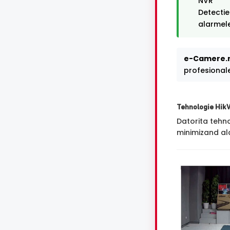
NVR
Detectie
alarmele
e-Camere.r
profesional
Tehnologie Hik
Datorita tehn
minimizand ala