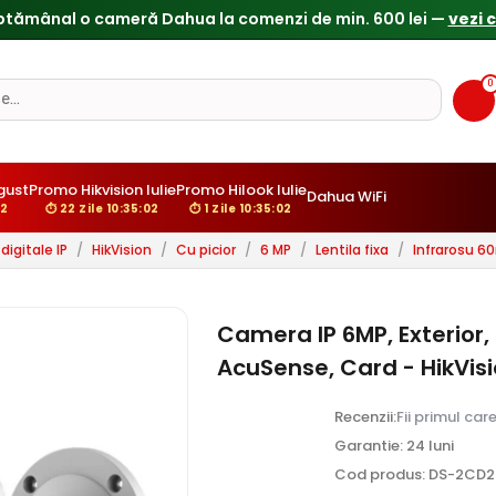
0
ust
Promo Hikvision Iulie
Promo Hilook Iulie
Dahua WiFi
1
⏱ 22 Zile 10:35:01
⏱ 1 Zile 10:35:01
igitale IP
/
HikVision
/
Cu picior
/
6 MP
/
Lentila fixa
/
Infrarosu 6
Camera IP 6MP, Exterior, 
AcuSense, Card - HikVi
Recenzii:
Fii primul car
Garantie: 24 luni
Cod produs: DS-2CD2