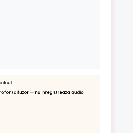
calcul
rofon/difuzor — nu inregistreaza audio