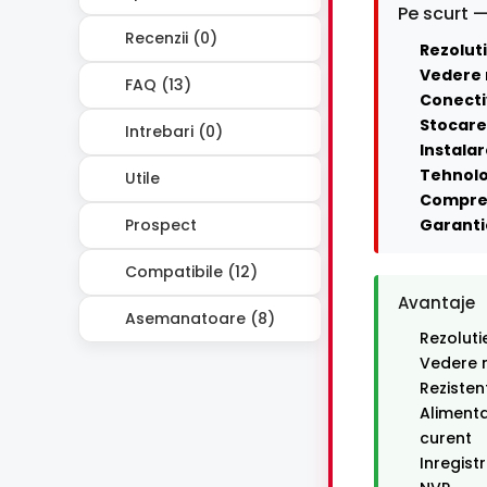
Pe scurt —
Recenzii (0)
Rezoluti
Vedere 
FAQ (13)
Conecti
Stocare 
Intrebari (0)
Instalar
Tehnolo
Utile
Compre
Prospect
Garanti
Compatibile (12)
Avantaje
Asemanatoare (8)
Rezoluti
Vedere n
Rezisten
Alimenta
curent
Inregist