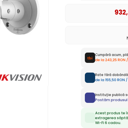
932
Cumpără acum, plă
de la 243,25 RON /
Rate fără dobândă 
de la 155,50 RON /
Instituție publică
Postăm produsul 
Acest produs te î
extragerea săpt
Wi-Fi 6 cadou.