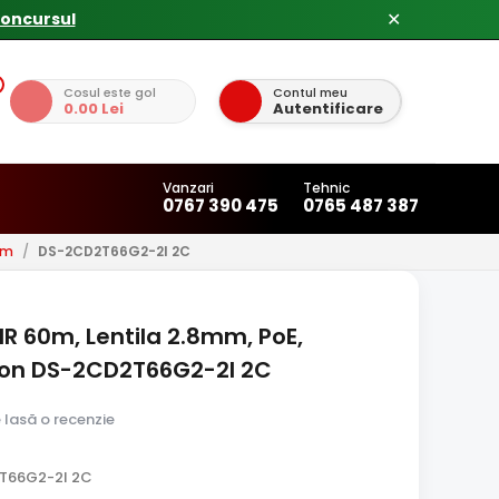
✕
Cosul este gol
Contul meu
0.00 Lei
Autentificare
Vanzari
Tehnic
0767 390 475
0765 487 387
0m
/
DS-2CD2T66G2-2I 2C
IR 60m, Lentila 2.8mm, PoE,
sion DS-2CD2T66G2-2I 2C
e lasă o recenzie
T66G2-2I 2C