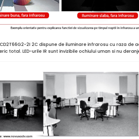
2CD2T66G2-2I 2C dispune de iluminare infrarosu cu raza de a
ric total. LED-urile IR sunt invizibile ochiului uman si nu deran