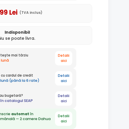
,99
Lei
(TVA inclus)
Indisponibil
Nu se poate livra.
Detalii
tește mai târziu
 lună
aici
Detalii
cu cardul de credit
 lună (până la 6 rate)
aici
Detalii
 sau bugetară?
în catalogul SEAP
aici
nscrie
automat
în
Detalii
ămânală — 2 camere Dahua
aici