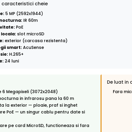
 caracteristici cheie
e:
5 MP (2592x1944)
nocturna:
IR 60m
vitate:
PoE
locala:
slot microSD
e:
exterior (carcasa rezistenta)
gii smart:
AcuSense
sie:
H.265+
e:
24 luni
De luat in 
e 6 Megapixeli (3072x2048)
Fara mic
octurna in infrarosu pana la 60 m
ta la exterior — ploaie, praf si inghet
re PoE — un singur cablu pentru date si
rare pe card MicroSD, functioneaza si fara