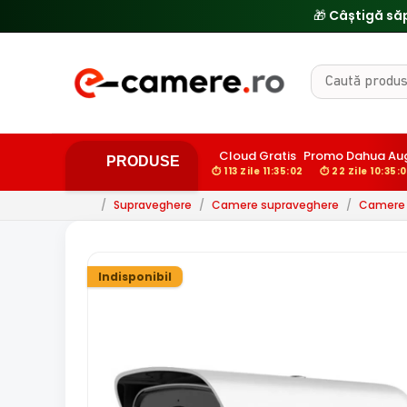
Cloud Gratis
Promo Dahua Aug
PRODUSE
⏱ 113 Zile 11:35:01
⏱ 22 Zile 10:35:0
/
Supraveghere
/
Camere supraveghere
/
Camere d
Indisponibil