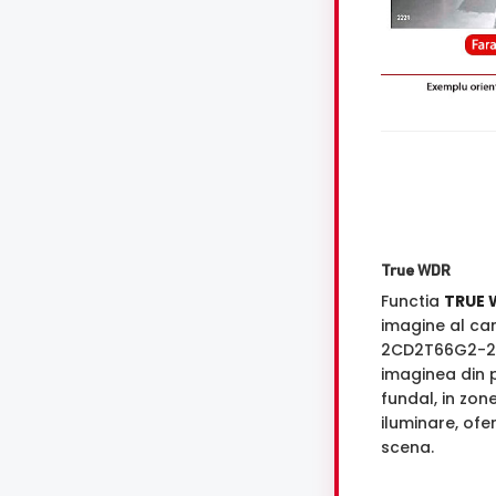
True WDR
Functia
TRUE 
imagine al ca
2CD2T66G2-2I
imaginea din p
fundal, in zon
iluminare, ofe
scena.