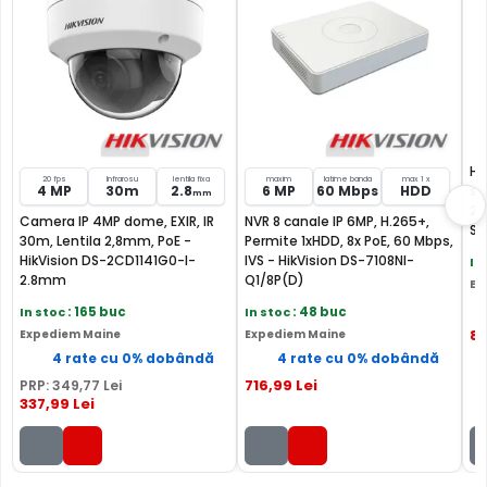
FILTRU IR MECANIC (ICR / IR Cut Fillter)
Ha
20 fps
Infrarosu
lentila fixa
maxim
latime banda
max 1 x
4 MP
30m
2.8
6 MP
60 Mbps
HDD
su
mm
25
Camera HIKVISION DS-2CD1041G0-I(2.8MM) are un filtru IR
Camera IP 4MP dome, EXIR, IR
NVR 8 canale IP 6MP, H.265+,
ST
Mecanic autoretractabil ce filtreaza lumina in infrarosu
30m, Lentila 2,8mm, PoE -
Permite 1xHDD, 8x PoE, 60 Mbps,
pe timpul zilei, pentru a evita anumitele defecte de
HikVision DS-2CD1141G0-I-
IVS - HikVision DS-7108NI-
In
2.8mm
Q1/8P(D)
afisare a culorilor, iar pe timpul noptii acesta este retras
Ex
pentru a permite luminii in infrarosu sa treaca,
In stoc
: 165 buc
In stoc
: 48 buc
imbunatatind vizibilitatea camerei in modul alb/negru.
87
Expediem Maine
Expediem Maine
4 rate cu 0% dobândă
4 rate cu 0% dobândă
716
,99
Lei
PRP:
349
,77
Lei
337
,99
Lei