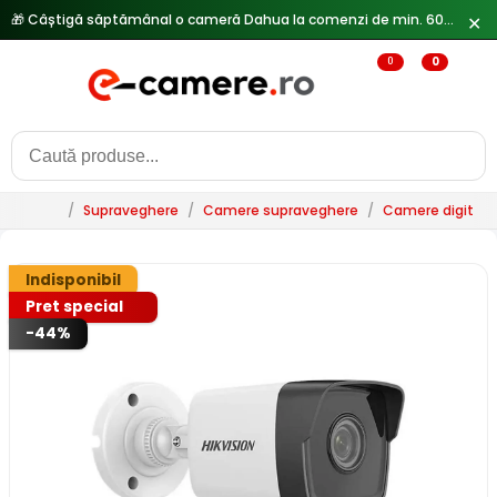
✕
🔥
Reduceri de pana la 25% doar in luna iulie → Vezi ofertele
0
0
/
Supraveghere
/
Camere supraveghere
/
Camere digitale 
Indisponibil
Pret special
-44%