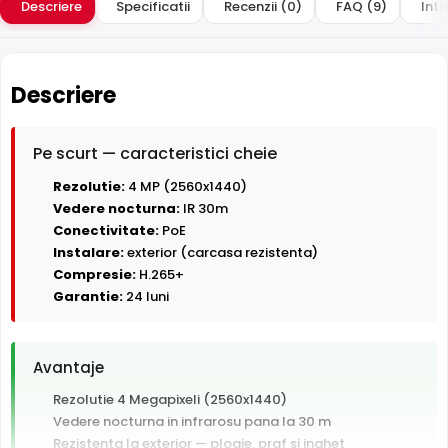
Descriere
Specificatii
Recenzii (0)
FAQ (9)
Intr
Descriere
Pe scurt — caracteristici cheie
Rezolutie:
4 MP (2560x1440)
Vedere nocturna:
IR 30m
Conectivitate:
PoE
Instalare:
exterior (carcasa rezistenta)
Compresie:
H.265+
Garantie:
24 luni
Avantaje
Rezolutie 4 Megapixeli (2560x1440)
Vedere nocturna in infrarosu pana la 30 m
Rezistenta la exterior — ploaie, praf si inghet