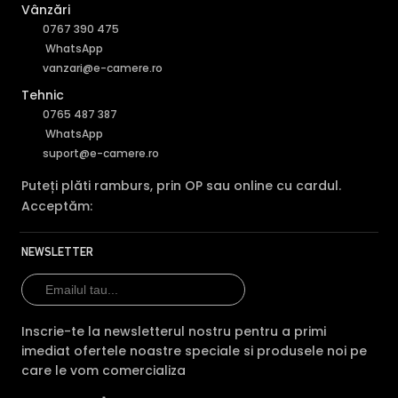
Vânzări
0767 390 475
WhatsApp
vanzari@e-camere.ro
Alte functii
Camera de supraveghere Hikvision CAMERA DS-
Tehnic
2CD1041G0-I(2.8MM);311324996
0765 487 387
WhatsApp
* Imaginile, stocul si specificatiile tehnice pentru produsul HikVision DS-
suport@e-camere.ro
2CD1041G0-I(2.8MM)-RMA au caracter informativ si pot contine erori sau
accesorii care nu sunt incluse in pachetul standard al produsului.
Puteți plăti ramburs, prin OP sau online cu cardul.
Acestea pot fi schimbate fara instiintare prealabila si nu constituie
Acceptăm:
obligativitate contractuala. Va stam oricand la dispozitie pentru
eventuale clarificari.
NEWSLETTER
Compara cu produse asemanatoare
Tabel comparativ generat automat pe baza categoriei si
features.
Inscrie-te la newsletterul nostru pentru a primi
Comparatie HikVision DS-2CD1041G0-I(2.8MM)-RMA v
imediat ofertele noastre speciale si produsele noi pe
HikVision DS-
HikVision
Hik
care le vom comercializa
2CD1041G0-
DS-
DS-
Caracteristica