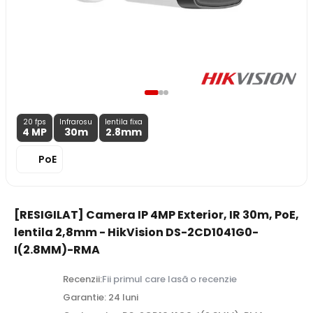
20 fps
Infrarosu
lentila fixa
4 MP
30m
2.8
mm
PoE
[RESIGILAT] Camera IP 4MP Exterior, IR 30m, PoE,
lentila 2,8mm - HikVision DS-2CD1041G0-
I(2.8MM)-RMA
Recenzii:
Fii primul care lasă o recenzie
Garantie: 24 luni