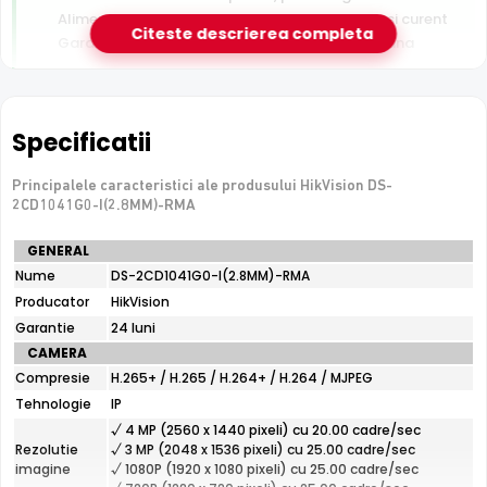
Alimentare PoE — un singur cablu pentru date si curent
Citeste descrierea completa
Garantie 24 luni si suport tehnic gratuit in romana
De luat in calcul
Nu are slot de card — inregistrarea necesita un NVR sau
Specificatii
server
Fara microfon/difuzor — nu inregistreaza audio
Principalele caracteristici ale produsului HikVision DS-
2CD1041G0-I(2.8MM)-RMA
Specificatii
GENERAL
e-Camere.ro recomanda acest produs pentru:
tehnice
Nume
DS-2CD1041G0-I(2.8MM)-RMA
curtea si exteriorul casei; instalari profesionale cu
HikVision
Producator
cablare UTP structurata.
HikVision
DS-
2CD1041G0-
Garantie
24 luni
I(2.8MM)-
CAMERA
RMA
Compresie
H.265+ / H.265 / H.264+ / H.264 / MJPEG
Tehnologie
IP
√ 4 MP (2560 x 1440 pixeli) cu 20.00 cadre/sec
Rezolutie
√ 3 MP (2048 x 1536 pixeli) cu 25.00 cadre/sec
imagine
√ 1080P (1920 x 1080 pixeli) cu 25.00 cadre/sec