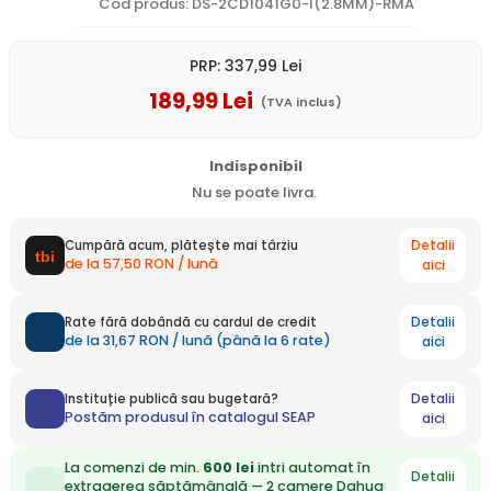
Cod produs: DS-2CD1041G0-I(2.8MM)-RMA
PRP:
337
,99
Lei
189
,99
Lei
(TVA inclus)
Indisponibil
Nu se poate livra.
Detalii
Cumpără acum, plătește mai târziu
de la 57,50 RON / lună
aici
Detalii
Rate fără dobândă cu cardul de credit
de la 31,67 RON / lună (până la 6 rate)
aici
Detalii
Instituție publică sau bugetară?
Postăm produsul în catalogul SEAP
aici
La comenzi de min.
600 lei
intri automat în
Detalii
extragerea săptămânală — 2 camere Dahua