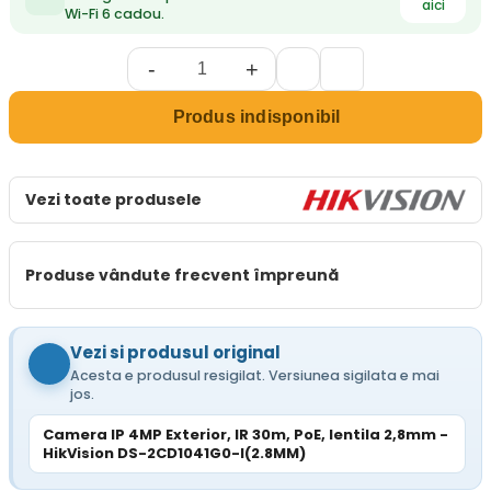
aici
Wi-Fi 6 cadou.
-
+
Produs indisponibil
Vezi toate produsele
Produse vândute frecvent împreună
Vezi si produsul original
Acesta e produsul resigilat. Versiunea sigilata e mai
jos.
Camera IP 4MP Exterior, IR 30m, PoE, lentila 2,8mm -
HikVision DS-2CD1041G0-I(2.8MM)