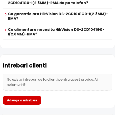
a imaginii la distante mici.
Prospect
2CD1041G0-I(2.8MM)-RMA de pe telefon?
HikVision DS-2CD1041G0-I(2.8MM)-RMA
tehnic
Ce garantie are HikVision DS-2CD1041G0-I(2.8MM)-
True WDR
* Specificatiile tehnice ale produsului HikVision DS-2CD1041G0-I(2.8MM)-
RMA?
Functia
TRUE WDR
oferita de senzorul de imagine al
RMA au caracter informativ.
camerei HikVision DS-2CD1041G0-I(2.8MM)-RMA,
Ce alimentare necesita HikVision DS-2CD1041G0-
compenseaza atat imaginea din prim plan, cat si
I(2.8MM)-RMA?
imaginea de fundal, in zone cu contrast puternic de
iluminare, oferind detalii clare pe intreaga scena.
Intrebari clienti
Nu exista intrebari de la clienti pentru acest produs. Ai
nelamuriri?
Adauga o intrebare