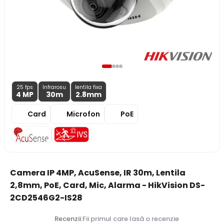
25 fps
Infrarosu
lentila fixa
4 MP
30m
2.8
mm
Card
Microfon
PoE
Camera IP 4MP, AcuSense, IR 30m, Lentila
2,8mm, PoE, Card, Mic, Alarma - HikVision DS-
2CD2546G2-IS28
Recenzii:
Fii primul care lasă o recenzie