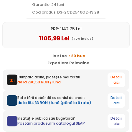
Garantie: 24 luni
Cod produs: DS-2CD2546G2-IS 28
PRP:
1142
,75
Lei
1105
,99
Lei
(TVA inclus)
In stoc
: 20 buc
Expediem Poimaine
Detalii
Cumpără acum, plătește mai târziu
de la 286,50 RON / lună
aici
Detalii
Rate fără dobândă cu cardul de credit
de la 184,33 RON / lună (până la 6 rate)
aici
Detalii
Instituție publică sau bugetară?
Postăm produsul în catalogul SEAP
aici