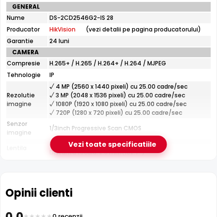
Specificatii
GENERAL
tehnice
Infrarosu 30m
Nume
DS-2CD2546G2-IS 28
HikVision
HikVision DS-2CD2546G2-IS 28 dispune de iluminare
Producator
HikVision
(vezi detalii pe pagina producatorului)
DS-
infrarosu cu raza de actiune de pana la
30 metri
, oferind
2CD2546G2-
Garantie
24 luni
vizibilitate clara pe intuneric total. LED-urile IR sunt
IS
CAMERA
28
invizibile ochiului uman si nu deranjeaza.
Compresie
H.265+ / H.265 / H.264+ / H.264 / MJPEG
Tehnologie
IP
√ 4 MP (2560 x 1440 pixeli) cu 25.00 cadre/sec
Rezolutie
√ 3 MP (2048 x 1536 pixeli) cu 25.00 cadre/sec
imagine
√ 1080P (1920 x 1080 pixeli) cu 25.00 cadre/sec
√ 720P (1280 x 720 pixeli) cu 25.00 cadre/sec
Senzor
1/3inch Progressive Scan CMOS
imagine
Fixa
Vezi toate specificatiile
Lentila
Distanta focala: 2.8 mm(102.7°)
Pana la 30 metri (pentru vizualizarea pe timpul
Infrarosu
noptii)
CARCASA
Opinii clienti
Format
Dome
Protectie
Exterior
0.0
0 recenzii