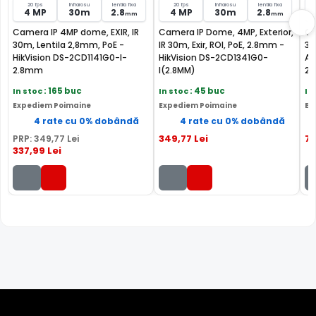
20 fps
Infrarosu
lentila fixa
20 fps
Infrarosu
lentila fixa
altele.
4 MP
30m
2.8
4 MP
30m
2.8
mm
mm
Camera IP 4MP dome, EXIR, IR
Camera IP Dome, 4MP, Exterior,
Ca
30m, Lentila 2,8mm, PoE -
IR 30m, Exir, ROI, PoE, 2.8mm -
30
HikVision DS-2CD1141G0-I-
HikVision DS-2CD1341G0-
Ac
2.8mm
I(2.8MM)
2C
In stoc
: 165 buc
In stoc
: 45 buc
In
Expediem Poimaine
Expediem Poimaine
Ex
4 rate cu 0% dobândă
4 rate cu 0% dobândă
349
,77
Lei
7
PRP:
349
,77
Lei
337
,99
Lei
FILTRU IR MECANIC (ICR / IR Cut Fillter)