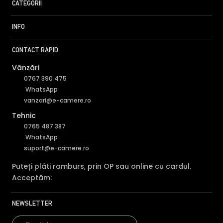
CATEGORII
Camera HIKVISION DS-2CD2546G2-IS 28 are un filtru IR
Mecanic autoretractabil ce filtreaza lumina in infrarosu
INFO
pe timpul zilei, pentru a evita anumitele defecte de
afisare a culorilor, iar pe timpul noptii acesta este retras
CONTACT RAPID
pentru a permite luminii in infrarosu sa treaca,
Vânzări
imbunatatind vizibilitatea camerei in modul alb/negru.
0767 390 475
WhatsApp
vanzari@e-camere.ro
Tehnic
0765 487 387
WhatsApp
suport@e-camere.ro
Puteți plăti ramburs, prin OP sau online cu cardul.
Acceptăm:
NEWSLETTER