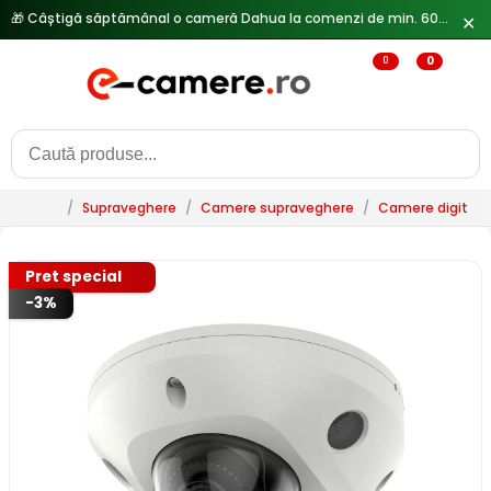
✕
🔥
Reduceri de pana la 25% doar in luna iulie → Vezi ofertele
0
0
/
Supraveghere
/
Camere supraveghere
/
Camere digitale 
Pret special
-3%