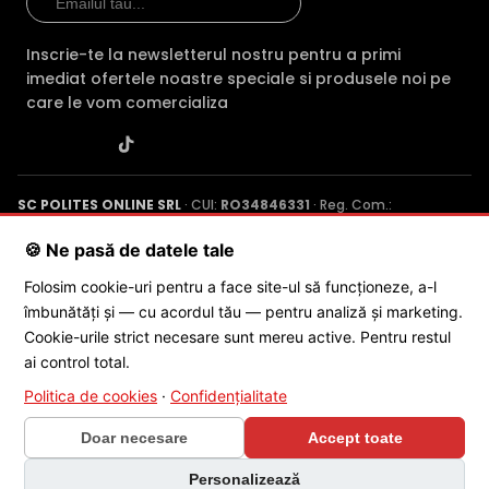
TRUE WDR (Wide Dinamic Range)
Inscrie-te la newsletterul nostru pentru a primi
Spre deosebire de functia BLC (compensarea luminii din
imediat ofertele noastre speciale si produsele noi pe
spate), ambele functii fiind utile atunci cand in zona
care le vom comercializa
exista contrast puternic de iluminare, functia TRUE WDR
oferita de senzorul de imagine al camerei HIKVISION DS-
2CD2546G2-IS 28, compenseaza atat imaginea din prim
plan, cat si imaginea de fundal.
SC POLITES ONLINE SRL
· CUI:
RO34846331
· Reg. Com.:
J2015001227161
· Capital social: 200 RON · Sediu: Str. Petrache
In plus, fata de functia D-WDR (Digital Wide Dinamic
Poenaru, Nr. 1, Craiova, Jud. Dolj ·
Contactează-ne
·
Service produs
🍪 Ne pasă de datele tale
Range), care este o functie software, care imbunatateste
Folosim cookie-uri pentru a face site-ul să funcționeze, a-l
imaginea in aceleasi conditii, functia True WDR care in
mod normal apar foarte intunecate, sa fie vizibile, insa
îmbunătăți și — cu acordul tău — pentru analiză și marketing.
© 2026 SC POLITES ONLINE SRL
fundalul devine suprasaturat (foarte alb).
Cookie-urile strict necesare sunt mereu active. Pentru restul
ai control total.
Politica de cookies
·
Confidențialitate
INFRAROSU INTELIGENT (Smart IR)
In general, camerele de supraveghere video cu infrarosu,
Doar necesare
Accept toate
au ca specificatie distanta maxima aproximativa la care
×
"bate" iluminatorul in infrarosu, insa daca o persoana se
Personalizează