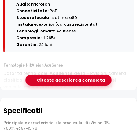
Audio:
microfon
Conectivitate:
PoE
Stocare locala:
slot microSD
Instalare:
exterior (carcasa rezistenta)
Tehnologii smart:
AcuSense
Compresie:
H.265+
Garantie:
24 luni
Tehnologie HikVision AcuSense
Datorita tehnologiei
AcuSense
de la HikVision, camera
clasifica inteligent tintele detectate in persoane si
Citeste descrierea completa
vehicule, minimizand alarmele false si permitand
cautarea rapida in inregistrari dupa tipul de obiect.
Specificatii
Principalele caracteristici ale produsului HikVision DS-
2CD2546G2-IS 28