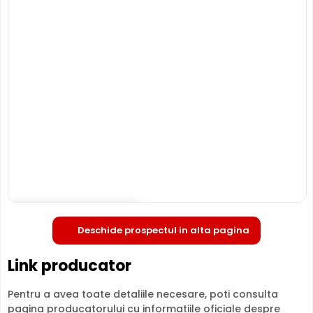
HIKVISION DS-2CD2546G2-IS 28
este o camera de
supraveghere video digitala IP, ce are o rezolutie maxima
de 4 Megapixeli, oferita de un senzor de imagine 1/3inch
Progressive Scan CMOS. Camera poate fi instalata
atat in
interior, cat si in exterior
(-30° ... 60° C), avand o
carcasa din plastic si metal, de tip "dome".
INFRAROSU pana la 30 metri
Poate oferi imagini pe timpul noptii sau in conditii de
iluminare scazuta, de la o distanta de pana la 30 metri,
DS-2CD2546G2-IS 28 fiind dotata cu un iluminator in
infrarosu cu LED-uri IR.
Deschide in fullscreen
Deschide prospectul in alta pagina
Link producator
Pentru a avea toate detaliile necesare, poti consulta
pagina producatorului cu informatiile oficiale despre