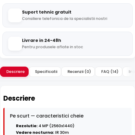
Suport tehnic gratuit
Consiliere telefonica de la specialistii nostri
Livrare in 24-48h
Pentru produsele aflate in stoc
Descriere
Specificatii
Recenzii (0)
FAQ (14)
Int
Descriere
Pe scurt — caracteristici cheie
Rezolutie:
4 MP (2560x1440)
Vedere nocturna:
IR 30m