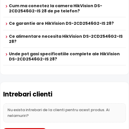
Alimentare
Se poate alimenta printr-un singur cablu UTP/FTP din
Cum ma conectez la camera HikVision DS-
POE
NVR sau Switch POE
2CD2546G2-IS 28 de pe telefon?
PROSPECT PRODUCATOR
Prospect
Ce garantie are HikVision DS-2CD2546G2-IS 28?
HikVision DS-2CD2546G2-IS 28
tehnic
Ce alimentare necesita HikVision DS-2CD2546G2-IS
* Specificatiile tehnice ale produsului HikVision DS-2CD2546G2-IS 28 au
28?
caracter informativ.
Unde pot gasi specificatiile complete ale HikVision
DS-2CD2546G2-IS 28?
Intrari Audio
Camera HikVision DS-2CD2546G2-IS 28 are intrari audio,
la care puteti conecta microfoane, permitand
supravegherea audio de la distanta, de pe PC sau chiar
telefonul mobil.
Intrebari clienti
Alimentare PoE
Nu exista intrebari de la clienti pentru acest produs. Ai
HikVision DS-2CD2546G2-IS 28 suporta alimentare
Power
nelamuriri?
over Ethernet (PoE)
, primind atat date cat si alimentare
prin acelasi cablu de retea. Simplifica instalarea