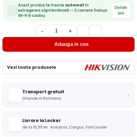
Acest produs te înscrie
automat
în
Detalii
extragerea săptămânală — 2 camere Dahua
aici
Wi-Fi 6 cadou.
-
+
Adauga in cos
Vezi toate produsele
Transport gratuit
›
Oriunde in Romania
Livrare la Locker
de la 15,99 lei · easybox, Cargus, FanCourier