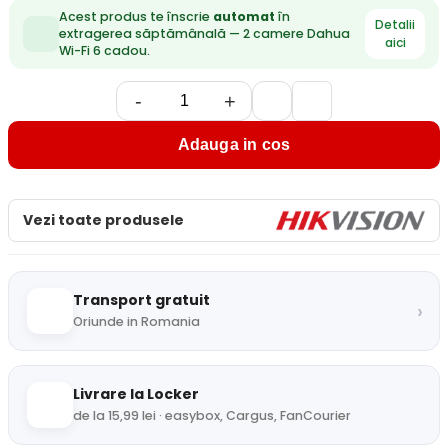
Acest produs te înscrie
automat
în
Detalii
extragerea săptămânală — 2 camere Dahua
aici
Wi-Fi 6 cadou.
-
+
Adauga in cos
Vezi toate produsele
Transport gratuit
›
Oriunde in Romania
Livrare la Locker
de la 15,99 lei · easybox, Cargus, FanCourier