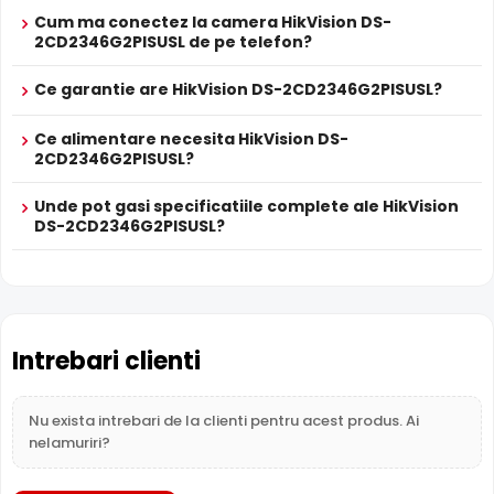
Cum ma conectez la camera HikVision DS-
2CD2346G2PISUSL de pe telefon?
Ce garantie are HikVision DS-2CD2346G2PISUSL?
Ce alimentare necesita HikVision DS-
2CD2346G2PISUSL?
Unde pot gasi specificatiile complete ale HikVision
DS-2CD2346G2PISUSL?
Difuzor Incorporat
Cu difuzor incorporat, HikVision DS-2CD2346G2PISUSL
permite comunicare bidirectionala: puteti avertiza intrusii,
comunica cu vizitatorii sau emite mesaje presetate direct
prin camera.
Intrebari clienti
Intrari Audio
Nu exista intrebari de la clienti pentru acest produs. Ai
Camera HikVision DS-2CD2346G2PISUSL are intrari audio,
nelamuriri?
la care puteti conecta microfoane, permitand
supravegherea audio de la distanta, de pe PC sau chiar