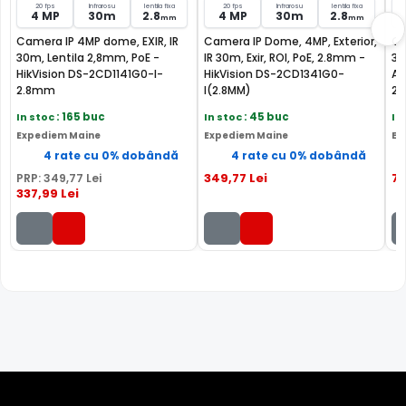
20 fps
Infrarosu
lentila fixa
20 fps
Infrarosu
lentila fixa
4 MP
30m
2.8
4 MP
30m
2.8
INTRARE ALARMA
mm
mm
Intrarea de alarma cu care este dotata camera, poate fi
Camera IP 4MP dome, EXIR, IR
Camera IP Dome, 4MP, Exterior,
Ca
30m, Lentila 2,8mm, PoE -
IR 30m, Exir, ROI, PoE, 2.8mm -
30
folosita pentru conectarea unui releu extern (detector
HikVision DS-2CD1141G0-I-
HikVision DS-2CD1341G0-
Ac
prezenta, contact magnetic, etc), ce poate actiona
2.8mm
I(2.8MM)
2C
mutarea camerei in anumite preseturi, activarea
In stoc
: 165 buc
In stoc
: 45 buc
In
inregistrarii, activarea unei iesiri de alarma sau multe
Expediem Maine
Expediem Maine
Ex
altele.
4 rate cu 0% dobândă
4 rate cu 0% dobândă
349
,77
Lei
7
PRP:
349
,77
Lei
337
,99
Lei