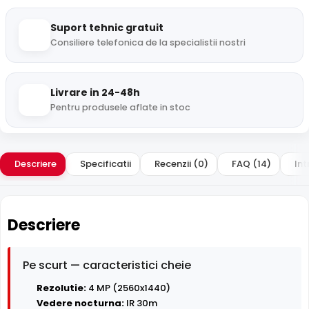
Suport tehnic gratuit
Consiliere telefonica de la specialistii nostri
Livrare in 24-48h
Pentru produsele aflate in stoc
Descriere
Specificatii
Recenzii (0)
FAQ (14)
Int
Descriere
Pe scurt — caracteristici cheie
Rezolutie:
4 MP (2560x1440)
Vedere nocturna:
IR 30m