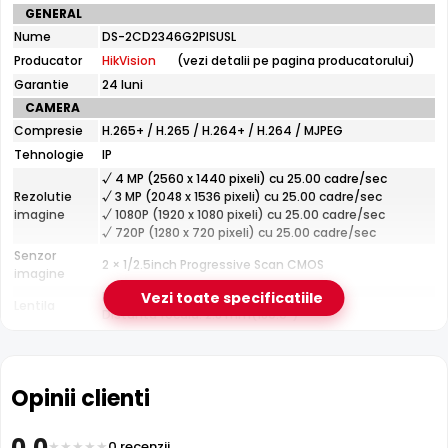
Specificatii
GENERAL
tehnice
Infrarosu 30m
Nume
DS-2CD2346G2PISUSL
HikVision
HikVision DS-2CD2346G2PISUSL dispune de iluminare
Producator
HikVision
(vezi detalii pe pagina producatorului)
DS-
infrarosu cu raza de actiune de pana la
30 metri
, oferind
2CD2346G2PISUSL
Garantie
24 luni
vizibilitate clara pe intuneric total. LED-urile IR sunt
CAMERA
invizibile ochiului uman si nu deranjeaza.
Compresie
H.265+ / H.265 / H.264+ / H.264 / MJPEG
Tehnologie
IP
√ 4 MP (2560 x 1440 pixeli) cu 25.00 cadre/sec
Rezolutie
√ 3 MP (2048 x 1536 pixeli) cu 25.00 cadre/sec
imagine
√ 1080P (1920 x 1080 pixeli) cu 25.00 cadre/sec
√ 720P (1280 x 720 pixeli) cu 25.00 cadre/sec
Senzor
2 × 1/2.5inch Progressive Scan CMOS
imagine
Fixa
Vezi toate specificatiile
Lentila
Distanta focala: 2.8 mm(180.0°)
Pana la 30 metri (pentru vizualizarea pe timpul
Infrarosu
noptii)
CARCASA
Opinii clienti
Format
Dome
Protectie
Exterior
0.0
0 recenzii