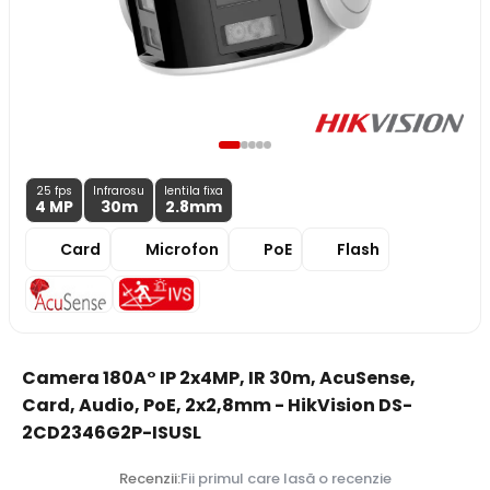
25 fps
Infrarosu
lentila fixa
4 MP
30m
2.8
mm
Card
Microfon
PoE
Flash
Camera 180A° IP 2x4MP, IR 30m, AcuSense,
Card, Audio, PoE, 2x2,8mm - HikVision DS-
2CD2346G2P-ISUSL
Recenzii:
Fii primul care lasă o recenzie