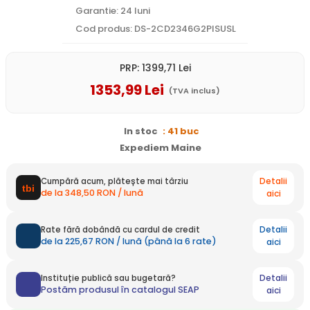
Garantie: 24 luni
Cod produs: DS-2CD2346G2PISUSL
PRP:
1399
,71
Lei
1353
,99
Lei
(TVA inclus)
In stoc
: 41 buc
Expediem Maine
Detalii
Cumpără acum, plătește mai târziu
de la 348,50 RON / lună
aici
Detalii
Rate fără dobândă cu cardul de credit
de la 225,67 RON / lună (până la 6 rate)
aici
Detalii
Instituție publică sau bugetară?
Postăm produsul în catalogul SEAP
aici