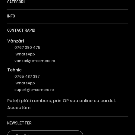
CATEGORII
INFO
CONTACT RAPID
FILTRU IR MECANIC (ICR / IR Cut Fillter)
Vânzări
0767 390 475
Camera HIKVISION DS-2CD2346G2PISUSL are un filtru IR
WhatsApp
Mecanic autoretractabil ce filtreaza lumina in infrarosu
vanzari@e-camere.ro
pe timpul zilei, pentru a evita anumitele defecte de
Tehnic
afisare a culorilor, iar pe timpul noptii acesta este retras
0765 487 387
pentru a permite luminii in infrarosu sa treaca,
WhatsApp
imbunatatind vizibilitatea camerei in modul alb/negru.
suport@e-camere.ro
Puteți plăti ramburs, prin OP sau online cu cardul.
Acceptăm:
NEWSLETTER