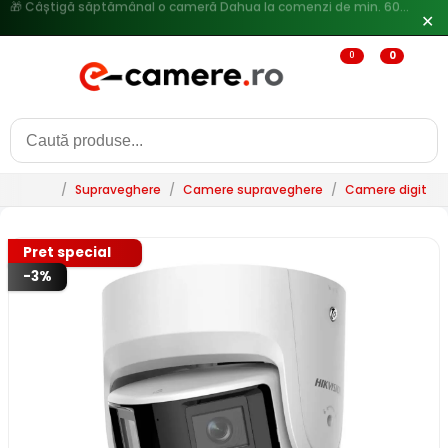
🔥
Reduceri de pana la 25% doar in luna iulie → Vezi ofertele
✕
0
0
/
Supraveghere
/
Camere supraveghere
/
Camere digitale 
Pret special
-3%