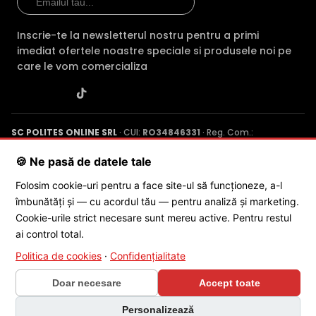
Inscrie-te la newsletterul nostru pentru a primi
imediat ofertele noastre speciale si produsele noi pe
care le vom comercializa
TRUE WDR (Wide Dinamic Range)
SC POLITES ONLINE SRL
· CUI:
RO34846331
· Reg. Com.:
J2015001227161
· Capital social: 200 RON · Sediu: Str. Petrache
Spre deosebire de functia BLC (compensarea luminii din
Poenaru, Nr. 1, Craiova, Jud. Dolj ·
Contactează-ne
·
Service produs
🍪 Ne pasă de datele tale
spate), ambele functii fiind utile atunci cand in zona
exista contrast puternic de iluminare, functia TRUE WDR
Folosim cookie-uri pentru a face site-ul să funcționeze, a-l
oferita de senzorul de imagine al camerei HIKVISION DS-
îmbunătăți și — cu acordul tău — pentru analiză și marketing.
© 2026 SC POLITES ONLINE SRL
2CD2346G2PISUSL, compenseaza atat imaginea din prim
Cookie-urile strict necesare sunt mereu active. Pentru restul
plan, cat si imaginea de fundal.
ai control total.
In plus, fata de functia D-WDR (Digital Wide Dinamic
Politica de cookies
·
Confidențialitate
Range), care este o functie software, care imbunatateste
Doar necesare
Accept toate
imaginea in aceleasi conditii, functia True WDR care in
mod normal apar foarte intunecate, sa fie vizibile, insa
×
Personalizează