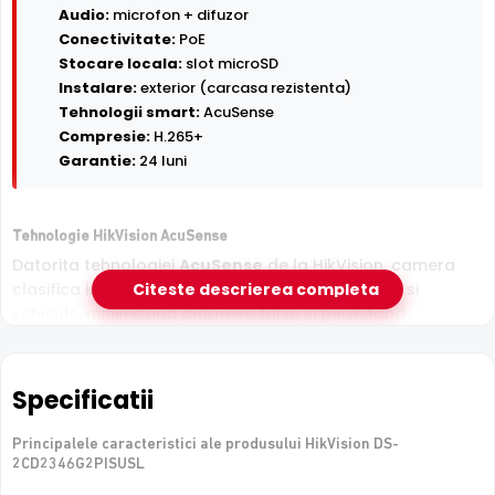
Audio:
microfon + difuzor
Conectivitate:
PoE
Stocare locala:
slot microSD
Instalare:
exterior (carcasa rezistenta)
Tehnologii smart:
AcuSense
Compresie:
H.265+
Garantie:
24 luni
Tehnologie HikVision AcuSense
Datorita tehnologiei
AcuSense
de la HikVision, camera
clasifica inteligent tintele detectate in persoane si
Citeste descrierea completa
vehicule, minimizand alarmele false si permitand
cautarea rapida in inregistrari dupa tipul de obiect.
Specificatii
Principalele caracteristici ale produsului HikVision DS-
2CD2346G2PISUSL