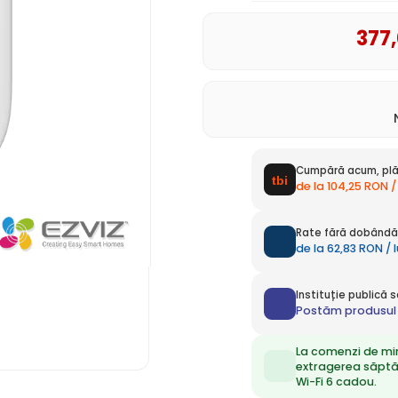
377
Cumpără acum, plă
de la 104,25 RON /
Rate fără dobândă 
de la 62,83 RON / 
Instituție publică
Postăm produsul 
La comenzi de mi
extragerea săpt
Wi-Fi 6 cadou.