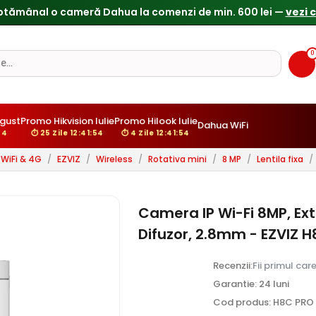
ptămânal o cameră Dahua la comenzi de min. 600 lei —
vezi 
0
gust
Promo Hikvision Iulie
Promo Hilook Iulie
Dahua WiFi
52
⏱ 25 Zile 12:41:52
⏱ 4 Zile 12:41:52
WiFi & 4G
/
EZVIZ
/
Wireless
/
Rotativa mini
/
8 MP
/
Lentila fixa
/
Camera IP Wi-Fi 8MP, Exte
Difuzor, 2.8mm - EZVIZ 
Recenzii:
Fii primul car
Garantie: 24 luni
Cod produs: H8C PRO