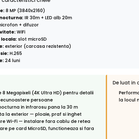
 caracteristici cheie
e:
8 MP (3840x2160)
nocturna:
IR 30m + LED alb 20m
icrofon + difuzor
vitate:
WiFi
locala:
slot microSD
e:
exterior (carcasa rezistenta)
sie:
H.265
e:
24 luni
De luat in 
e 8 Megapixeli (4K Ultra HD) pentru detalii
Performa
 recunoastere persoane
la locul 
octurna in infrarosu pana la 30 m
ta la exterior — ploaie, praf si inghet
e Wi-Fi — instalare fara cablu de retea
rare pe card MicroSD, functioneaza si fara