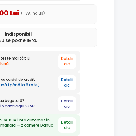
,00
Lei
(TVA inclus)
Indisponibil
Nu se poate livra.
Detalii
tește mai târziu
 lună
aici
Detalii
cu cardul de credit
lună (până la 6 rate)
aici
Detalii
 sau bugetară?
în catalogul SEAP
aici
n.
600 lei
intri automat în
Detalii
ămânală — 2 camere Dahua
aici