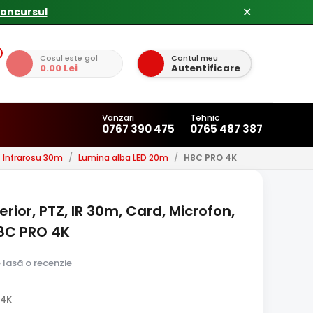
concursul
✕
Cosul este gol
Contul meu
0.00 Lei
Autentificare
Vanzari
Tehnic
0767 390 475
0765 487 387
Infrarosu 30m
/
Lumina alba LED 20m
/
H8C PRO 4K
rior, PTZ, IR 30m, Card, Microfon,
H8C PRO 4K
e lasă o recenzie
 4K