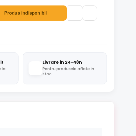
Produs indisponibil
it
Livrare in 24-48h
 la
Pentru produsele aflate in
stoc