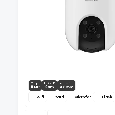
25 fps
LED si IR
lentila fixa
8 MP
30m
4.0
mm
Wifi
Card
Microfon
Flash