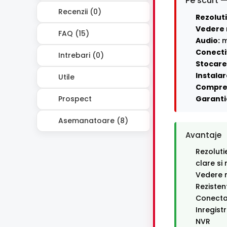
Pe scurt —
Recenzii (0)
Rezoluti
Vedere 
FAQ (15)
Audio:
m
Conecti
Intrebari (0)
Stocare 
Instalar
Utile
Compre
Prospect
Garanti
Asemanatoare (8)
Avantaje
Rezoluti
clare si
Vedere n
Rezisten
Conectar
Inregist
NVR