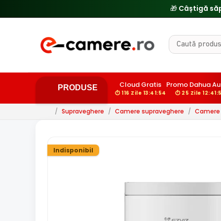
🎁 Câștigă să
Cloud Gratis
Promo Dahua Au
PRODUSE
⏱ 116 Zile 13:41:52
⏱ 25 Zile 12:41:
/
Supraveghere
/
Camere supraveghere
/
Camere 
Indisponibil