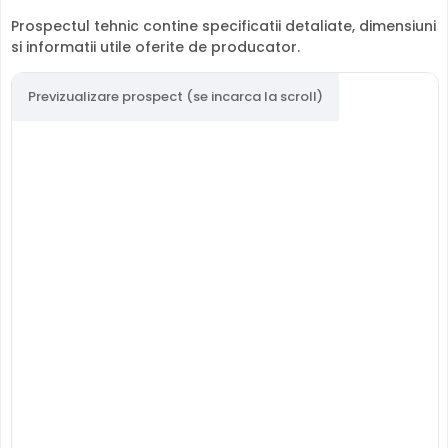
Prospectul tehnic contine specificatii detaliate, dimensiuni
si informatii utile oferite de producator.
Previzualizare prospect (se incarca la scroll)
LENTILA FIXA
Camera EZVIZ CS-TY1-B0-1G2WF
are o lentila ce ofera
un unghi fix de vizualizare, ce nu poate fi reglat in
momentul instalarii acesteia, fiind pretabila in
supravegherea generala a zonelor. Distanta focala este
de 4.0 mm, oferind un unghi orizontal de 75.0°.
WIRELESS (WiFi)
Camera de supraveghere video EZVIZ CS-TY1-B0-1G2WF
poate fi conectata direct la un router fara fir (wireless),
simplificand foarte mult instalarea. Totusi pentru
functionare este necesara o sursa de alimentare locala.