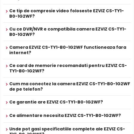
Prospect
EZVIZ CS-TY1-B0-1G2WF
tehnic
Ce tip de compresie video foloseste EZVIZ CS-TY1-
B0-1G2WF?
* Specificatiile tehnice ale produsului EZVIZ CS-TY1-B0-1G2WF au caracter
informativ.
Cu ce DVR/NVR e compatibila camera EZVIZ CS-TY1-
B0-1G2WF?
Camera EZVIZ CS-TY1-B0-1G2WF functioneaza fara
internet?
Infrarosu Inteligent (Smart IR)
Ce card de memorie recomandati pentru EZVIZ CS-
EZVIZ CS-TY1-B0-1G2WF este dotata cu functia
Infrarosu
TY1-B0-1G2WF?
Inteligent
(Smart IR), ce regleaza automat intensitatea
iluminatorului in infrarosu in functie de distanta obiectului,
Cum ma conectez la camera EZVIZ CS-TY1-B0-1G2WF
eliminand riscul de suprasaturare a imaginii la distante
de pe telefon?
mici.
Ce garantie are EZVIZ CS-TY1-B0-1G2WF?
Microfon Incorporat
Ce alimentare necesita EZVIZ CS-TY1-B0-1G2WF?
EZVIZ CS-TY1-B0-1G2WF dispune de
microfon incorporat
care permite inregistrarea audio in timp real. Sunetul se
Unde pot gasi specificatiile complete ale EZVIZ CS-
sincronizeaza cu imaginea video, utila pentru verificarea