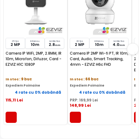
25 fps
Infrarosu
lentila fixa
20 fps
Infrarosu
lentila fixa
2 MP
10m
2.8
2 MP
10m
4.0
mm
mm
Camera IP WiFi, 2MP, 2.8MM, IR
Camera IP 2MP Wi-fi PT, IR 10m,
Ca
10m, Microfon, Difuzor, Card -
Card, Audio, Smart Tracking,
20
EZVIZ H1C 1080P
4mm - EZVIZ H6c FHD
De
EZ
In stoc
: 9 buc
In stoc
: 66 buc
In
Expediem Poimaine
Expediem Poimaine
Ex
FILTRU IR MECANIC (ICR / IR Cut Fillter)
4 rate cu 0% dobândă
4 rate cu 0% dobândă
115
,11
Lei
PRP:
169
,99
Lei
PR
Camera EZVIZ CS-TY1-B0-1G2WF are un filtru IR Mecanic
148
,99
Lei
21
autoretractabil ce filtreaza lumina in infrarosu pe timpul
zilei, pentru a evita anumitele defecte de afisare a
culorilor, iar pe timpul noptii acesta este retras pentru a
permite luminii in infrarosu sa treaca, imbunatatind
vizibilitatea camerei in modul alb/negru.