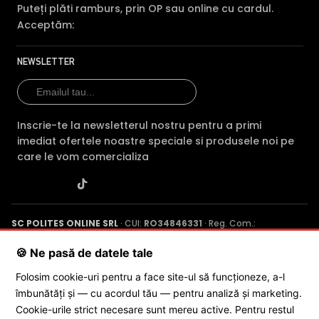
Puteți plăti ramburs, prin OP sau online cu cardul.
Acceptăm:
Alte functii
Detectie la miscare in aplicatia Ezviz (IOS/Android);
NEWSLETTER
alimentator 5V inclus
* Imaginile, stocul si specificatiile tehnice pentru produsul EZVIZ CS-TY1-
B0-1G2WF au caracter informativ si pot contine erori sau accesorii care
nu sunt incluse in pachetul standard al produsului. Acestea pot fi
Inscrie-te la newsletterul nostru pentru a primi
schimbate fara instiintare prealabila si nu constituie obligativitate
imediat ofertele noastre speciale si produsele noi pe
contractuala. Va stam oricand la dispozitie pentru eventuale clarificari.
care le vom comercializa
Compara cu produse asemanatoare
Tabel comparativ generat automat pe baza categoriei si
features.
SC POLITES ONLINE SRL
· CUI:
RO34846331
· Reg. Com.:
Comparatie EZVIZ CS-TY1-B0-1G2WF vs 3 alt
J2015001227161
· Capital social: 200 RON · Sediu: Str. Petrache
Poenaru, Nr. 1, Craiova, Jud. Dolj ·
Contactează-ne
·
Service produs
🍪 Ne pasă de datele tale
EZVIZ CS-TY1-B0-
EZVIZ
EZVIZ H1C
Caracteristica
1G2WF
(acest
H6c-
1080P
Folosim cookie-uri pentru a face site-ul să funcționeze, a-l
produs)
1G2W
îmbunătăți și — cu acordul tău — pentru analiză și marketing.
© 2026 SC POLITES ONLINE SRL
Cookie-urile strict necesare sunt mereu active. Pentru restul
Pret
133 lei
115 lei
149 le