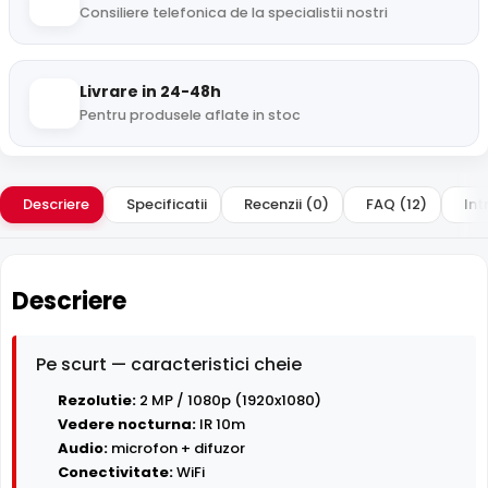
Consiliere telefonica de la specialistii nostri
Livrare in 24-48h
Pentru produsele aflate in stoc
Descriere
Specificatii
Recenzii (0)
FAQ (12)
Int
Descriere
Pe scurt — caracteristici cheie
Rezolutie:
2 MP / 1080p (1920x1080)
Vedere nocturna:
IR 10m
Audio:
microfon + difuzor
Conectivitate:
WiFi