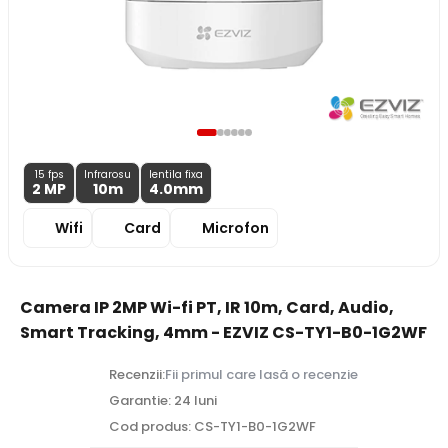
15 fps
Infrarosu
lentila fixa
2 MP
10m
4.0
mm
Wifi
Card
Microfon
Camera IP 2MP Wi-fi PT, IR 10m, Card, Audio,
Smart Tracking, 4mm - EZVIZ CS-TY1-B0-1G2WF
Recenzii:
Fii primul care lasă o recenzie
Garantie: 24 luni
Cod produs: CS-TY1-B0-1G2WF