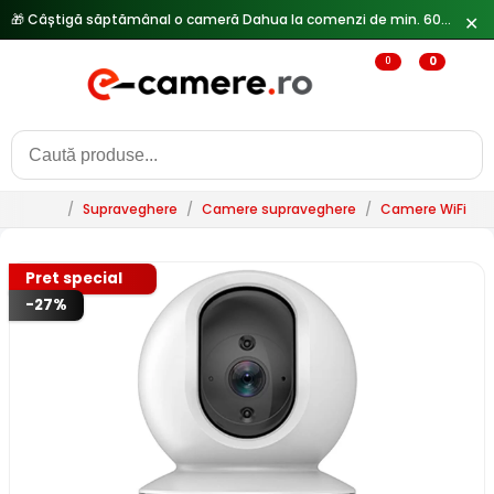
✕
0
0
/
Supraveghere
/
Camere supraveghere
/
Camere WiFi & 
Pret special
-27%