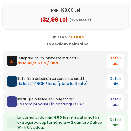
PRP:
183
,00
Lei
132
,99
Lei
(TVA inclus)
In stoc
: 31 buc
Expediem Poimaine
Detalii
Cumpără acum, plătește mai târziu
de la 43,25 RON / lună
aici
Detalii
Rate fără dobândă cu cardul de credit
de la 22,17 RON / lună (până la 6 rate)
aici
Detalii
Instituție publică sau bugetară?
Postăm produsul în catalogul SEAP
aici
La comenzi de min.
600 lei
intri automat în
Detalii
extragerea săptămânală — 2 camere Dahua
aici
Wi-Fi 6 cadou.