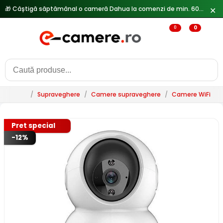
✕
0
0
/
Supraveghere
/
Camere supraveghere
/
Camere WiFi & 
Pret special
-12%