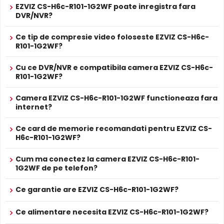
EZVIZ CS-H6c-R101-1G2WF poate inregistra fara
noptii acesta este retras pentru a permite luminii IR sa
Protocolul EZVIZ Cloud Proprietar Protocol
DVR/NVR?
treaca, imbunatatind vizibilitatea.
Protocolul de interfață Protocolul proprietar EZVIZ
Cloud
Ce tip de compresie video foloseste EZVIZ CS-H6c-
ALIMENTARE
R101-1G2WF?
5V DC / 5 W
Alimentare
Sursa de alimentare NU este inclusa
Cu ce DVR/NVR e compatibila camera EZVIZ CS-H6c-
Alimentare
Nu
R101-1G2WF?
POE
PROSPECT PRODUCATOR
Camera EZVIZ CS-H6c-R101-1G2WF functioneaza fara
Prospect
EZVIZ CS-H6c-R101-1G2WF
internet?
tehnic
Ce card de memorie recomandati pentru EZVIZ CS-
* Specificatiile tehnice ale produsului EZVIZ CS-H6c-R101-1G2WF au
Infrarosu Inteligent (Smart IR)
H6c-R101-1G2WF?
caracter informativ.
EZVIZ CS-H6c-R101-1G2WF este dotata cu functia
Infrarosu Inteligent
(Smart IR), ce regleaza automat
Cum ma conectez la camera EZVIZ CS-H6c-R101-
intensitatea iluminatorului in infrarosu in functie de
1G2WF de pe telefon?
distanta obiectului, eliminand riscul de suprasaturare a
imaginii la distante mici.
Ce garantie are EZVIZ CS-H6c-R101-1G2WF?
Ce alimentare necesita EZVIZ CS-H6c-R101-1G2WF?
Microfon Incorporat