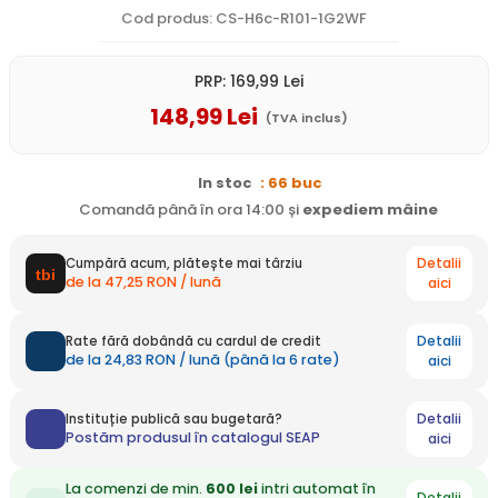
Cod produs: CS-H6c-R101-1G2WF
PRP:
169
,99
Lei
148
,99
Lei
(TVA inclus)
In stoc
: 66 buc
Comandă până în ora 14:00 și
expediem
mâine
Detalii
Cumpără acum, plătește mai târziu
de la 47,25 RON / lună
aici
Detalii
Rate fără dobândă cu cardul de credit
de la 24,83 RON / lună (până la 6 rate)
aici
Detalii
Instituție publică sau bugetară?
Postăm produsul în catalogul SEAP
aici
La comenzi de min.
600 lei
intri automat în
Detalii