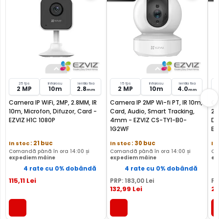
acoperita de aceasta camera, fiind dotata cu un
microfon incorporat, ajutand la identificarea unor
zgomote suspecte, fara a fi nevoie sa va deplasati in
locatia respectiva, eliminand astfel un pericol destul de
mare.
25 fps
Infrarosu
lentila fixa
15 fps
Infrarosu
lentila fixa
2 MP
10m
2.8
2 MP
10m
4.0
mm
mm
Camera IP WiFi, 2MP, 2.8MM, IR
Camera IP 2MP Wi-fi PT, IR 10m,
Ca
10m, Microfon, Difuzor, Card -
Card, Audio, Smart Tracking,
20
EZVIZ H1C 1080P
4mm - EZVIZ CS-TY1-B0-
De
1G2WF
EZ
In stoc
: 21 buc
In stoc
: 30 buc
In
Comandă până în ora 14:00 și
Comandă până în ora 14:00 și
Co
expediem mâine
expediem mâine
ex
4 rate cu 0% dobândă
4 rate cu 0% dobândă
115
,11
Lei
PRP:
183
,00
Lei
PR
132
,99
Lei
21