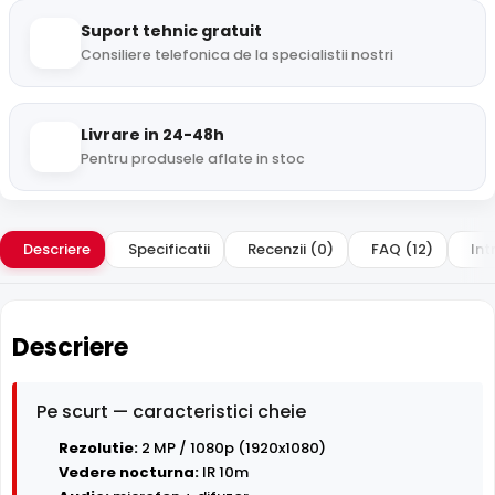
Suport tehnic gratuit
Consiliere telefonica de la specialistii nostri
Livrare in 24-48h
Pentru produsele aflate in stoc
Descriere
Specificatii
Recenzii (0)
FAQ (12)
Int
Descriere
Pe scurt — caracteristici cheie
Rezolutie:
2 MP / 1080p (1920x1080)
Vedere nocturna:
IR 10m