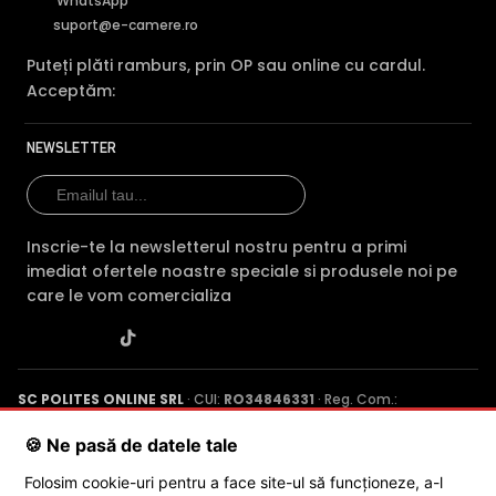
WhatsApp
dotata cu functia Infrarosu Inteligent (Smart IR).
suport@e-camere.ro
Puteți plăti ramburs, prin OP sau online cu cardul.
Acceptăm:
NEWSLETTER
Inscrie-te la newsletterul nostru pentru a primi
imediat ofertele noastre speciale si produsele noi pe
care le vom comercializa
Alte functii
Standard Wi-Fi IEEE 802.11 b, 802.11 g, 802.11 n
Interval de frecventa 2,4 ~ 2,4835 GHz
Latimea de banda a canalului accepta 20 MHz
Securitate WEP 64 / 128 biti, WPA / WPA2, WPA-PSK / WPA2-
SC POLITES ONLINE SRL
· CUI:
RO34846331
· Reg. Com.:
J2015001227161
· Capital social: 200 RON · Sediu: Str. Petrache
PSK
Poenaru, Nr. 1, Craiova, Jud. Dolj ·
Contactează-ne
·
Service produs
🍪 Ne pasă de datele tale
Rata de transmisie 11b 11 Mbps, 11g 54 Mbps, 11n: 72 Mbps
Asociere Wi-Fi Asociere AP
Folosim cookie-uri pentru a face site-ul să funcționeze, a-l