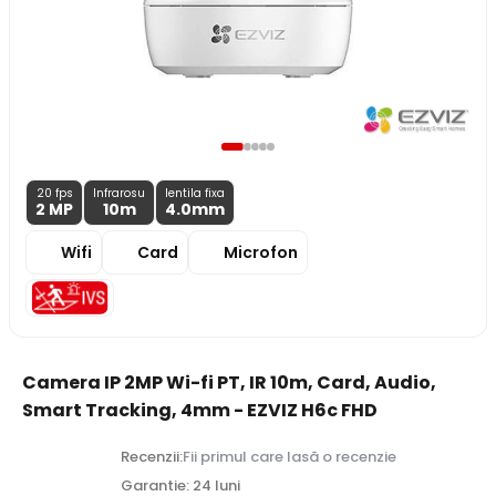
20 fps
Infrarosu
lentila fixa
2 MP
10m
4.0
mm
Wifi
Card
Microfon
Camera IP 2MP Wi-fi PT, IR 10m, Card, Audio,
Smart Tracking, 4mm - EZVIZ H6c FHD
Recenzii:
Fii primul care lasă o recenzie
Garantie: 24 luni