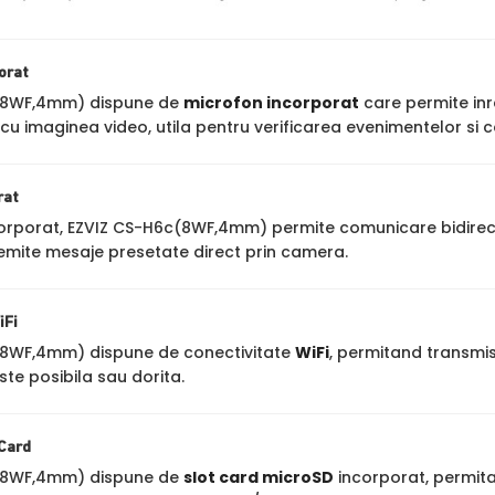
orat
(8WF,4mm) dispune de
microfon incorporat
care permite inre
cu imaginea video, utila pentru verificarea evenimentelor si c
rat
corporat, EZVIZ CS-H6c(8WF,4mm) permite comunicare bidirectio
u emite mesaje presetate direct prin camera.
iFi
(8WF,4mm) dispune de conectivitate
WiFi
, permitand transmisi
te posibila sau dorita.
 Card
(8WF,4mm) dispune de
slot card microSD
incorporat, permita