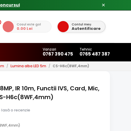
✕
Cosul este gol
Contul meu
0.00 Lei
Autentificare
Vanzari
Tehnic
0767 390 475
0765 487 387
10m
/
Lumina alba LED 5m
/
CS-H6c(8WF,4mm)
8MP, IR 10m, Functii IVS, Card, Mic,
 CS-H6c(8WF,4mm)
e lasă o recenzie
(8WF,4mm)