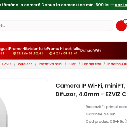
Reduceri de pana la 25% doar in luna iulie → Vezi ofertele
0
ugust
Promo Hikvision Iulie
Promo Hilook Iulie
Dahua WiFi
:39
⏱ 25 Zile 06:52:39
⏱ 4 Zile 06:52:39
EZVIZ
/
Wireless
/
Rotativa mini
/
8 MP
/
Lentila fixa
/
Infrarosu 
Camera IP Wi-Fi, miniPT, 
Difuzor, 4.0mm - EZVIZ
Recenzii:
Fii primul car
Garantie: 24 luni
Cod produs: CS-H6c