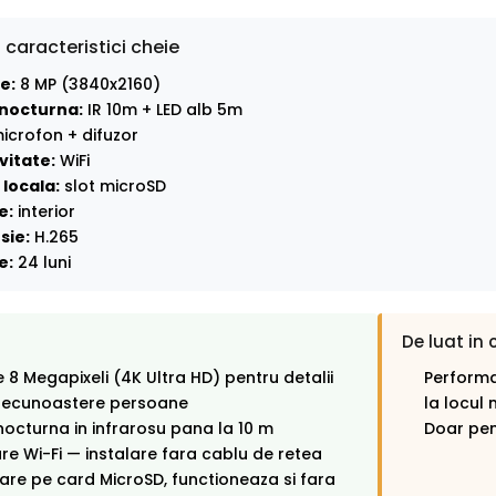
 caracteristici cheie
e:
8 MP (3840x2160)
nocturna:
IR 10m + LED alb 5m
icrofon + difuzor
vitate:
WiFi
locala:
slot microSD
e:
interior
sie:
H.265
e:
24 luni
De luat in 
e 8 Megapixeli (4K Ultra HD) pentru detalii
Performa
 recunoastere persoane
la locul 
octurna in infrarosu pana la 10 m
Doar pent
e Wi-Fi — instalare fara cablu de retea
rare pe card MicroSD, functioneaza si fara