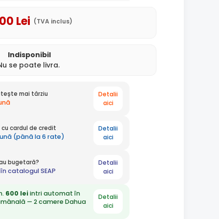
,00
Lei
(TVA inclus)
Indisponibil
Nu se poate livra.
Detalii
tește mai târziu
lună
aici
Detalii
cu cardul de credit
lună (până la 6 rate)
aici
Detalii
 sau bugetară?
în catalogul SEAP
aici
n.
600 lei
intri automat în
Detalii
ămânală — 2 camere Dahua
aici