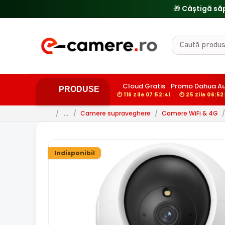
🔥
Cloud Gratis
Promo Dahua A
PRODUSE
⏱ 116 Zile 07:52:39
⏱ 25 Zile 06:52
/
…
/
Camere supraveghere
/
Camere WiFi & 4G
/
Indisponibil