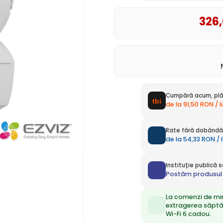
326
Cumpără acum, plă
de la 91,50 RON / 
Rate fără dobândă 
de la 54,33 RON / 
Instituție publică
Postăm produsul 
La comenzi de mi
extragerea săpt
Wi-Fi 6 cadou.