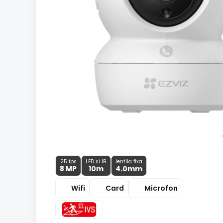
25 fps
LED si IR
lentila fixa
8 MP
10m
4.0
mm
Wifi
Card
Microfon