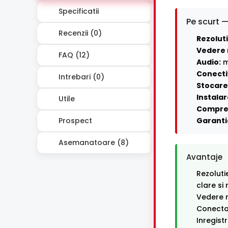
Specificatii
Pe scurt —
Recenzii (0)
Rezoluti
Vedere 
FAQ (12)
Audio:
m
Conecti
Intrebari (0)
Stocare 
Instalar
Utile
Compre
Prospect
Garanti
Asemanatoare (8)
Avantaje
Rezoluti
clare si
Vedere n
Conectar
Inregist