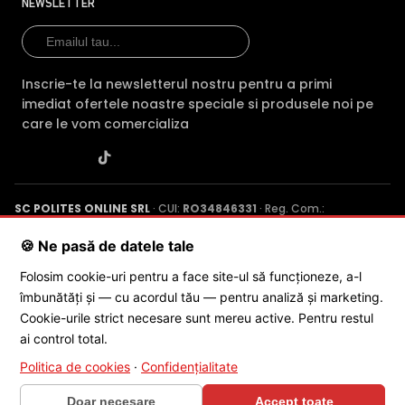
NEWSLETTER
fenomene meteorologice (ploaie, ninsoare, etc)
Inscrie-te la newsletterul nostru pentru a primi
imediat ofertele noastre speciale si produsele noi pe
care le vom comercializa
SC POLITES ONLINE SRL
· CUI:
RO34846331
· Reg. Com.:
J2015001227161
· Capital social: 200 RON · Sediu: Str. Petrache
Poenaru, Nr. 1, Craiova, Jud. Dolj ·
Contactează-ne
·
Service produs
🍪 Ne pasă de datele tale
Folosim cookie-uri pentru a face site-ul să funcționeze, a-l
îmbunătăți și — cu acordul tău — pentru analiză și marketing.
© 2026 SC POLITES ONLINE SRL
Cookie-urile strict necesare sunt mereu active. Pentru restul
ai control total.
Politica de cookies
·
Confidențialitate
Codare folosind Inteligenta Artificiala
Doar necesare
Accept toate