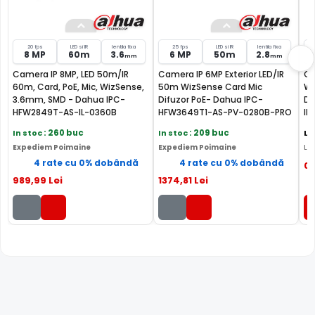
Cu ajutorul functie SMD Plus, camera IP Dahua IPC-
HFW3649T1-AS-PV-0360B-PRO, ofera o detectie a miscarii
20 fps
LED si IR
lentila fixa
25 fps
LED si IR
lentila fixa
8 MP
60m
3.6
6 MP
50m
2.8
mm
mm
inteligenta, facand diferenta intre miscarile provocate de
Camera IP 8MP, LED 50m/IR
Camera IP 6MP Exterior LED/IR
Ca
om sau masina, eliminandu-le pe cele provocate de
60m, Card, PoE, Mic, WizSense,
50m WizSense Card Mic
Wi
vegetatie, animale, insecte, lumini sau chiar ploaie.
3.6mm, SMD - Dahua IPC-
Difuzor PoE- Dahua IPC-
Di
HFW2849T-AS-IL-0360B
HFW3649T1-AS-PV-0280B-PRO
IP
02
In stoc
: 260 buc
In stoc
: 209 buc
La
Expediem Poimaine
Expediem Poimaine
Liv
4 rate cu 0% dobândă
4 rate cu 0% dobândă
0
989
,99
Lei
1374
,81
Lei