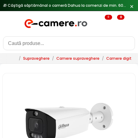
🎁 Câștigă săptămânal o cameră Dahua la comenzi de min. 600 lei —
✕
0
0
/
Supraveghere
/
Camere supraveghere
/
Camere digitale 