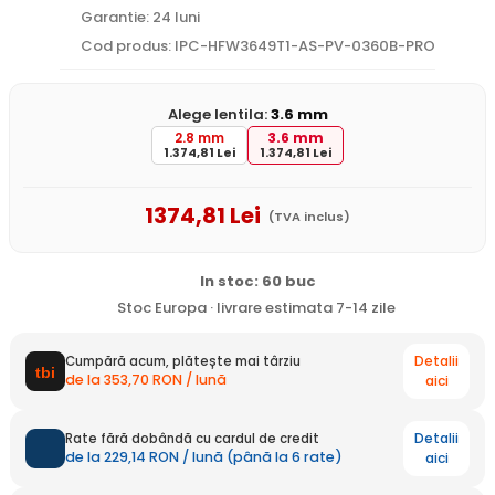
Garantie: 24 luni
Cod produs: IPC-HFW3649T1-AS-PV-0360B-PRO
Alege lentila:
3.6 mm
2.8 mm
3.6 mm
1.374,81 Lei
1.374,81 Lei
1374
,81
Lei
(TVA inclus)
In stoc: 60 buc
Stoc Europa · livrare estimata 7-14 zile
Detalii
Cumpără acum, plătește mai târziu
de la 353,70 RON / lună
aici
Detalii
Rate fără dobândă cu cardul de credit
de la 229,14 RON / lună (până la 6 rate)
aici