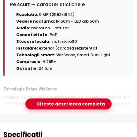
Pe scurt — caracteristici cheie
Rezolutie:
5 MP (2592x1944)
Vedere nocturna:
IR 50m + LED alb 50m
Audio:
microfon + difuzor
Conectivitate:
PoE
Stocare locala:
slot microSD
Instalare:
exterior (carcasa rezistenta)
Tehnologii smart:
WizSense, Smart Dual Light
Compresie:
H.265+
Garantie:
24 luni
Tehnologie Dahua WizSense
Echipat cu tehnologia
WizSense
de la Dahua, Dahua IPC-
HFW3649T1-AS-PV-0360B-PRO ofera detectie inteligenta
Citeste descrierea completa
ce diferentiaza oamenii si vehiculele de alte miscari,
reducand semnificativ alarmele false cauzate de
animale, ploaie sau frunze.
Specificatii