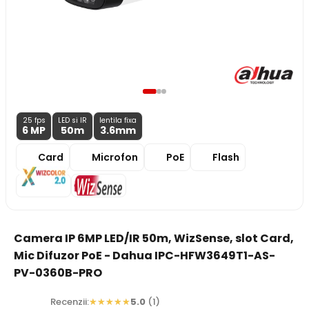
25 fps
LED si IR
lentila fixa
6 MP
50m
3.6
mm
Card
Microfon
PoE
Flash
Camera IP 6MP LED/IR 50m, WizSense, slot Card,
Mic Difuzor PoE - Dahua IPC-HFW3649T1-AS-
PV-0360B-PRO
Recenzii:
5.0
(1)