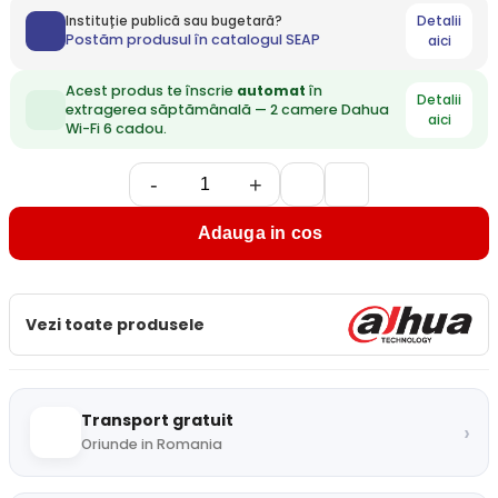
Detalii
Instituție publică sau bugetară?
Postăm produsul în catalogul SEAP
aici
Acest produs te înscrie
automat
în
Detalii
extragerea săptămânală — 2 camere Dahua
aici
Wi-Fi 6 cadou.
-
+
Adauga in cos
Vezi toate produsele
Transport gratuit
›
Oriunde in Romania