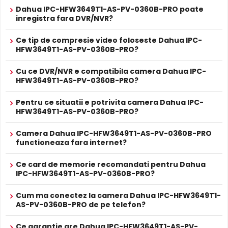
Dahua IPC-HFW3649T1-AS-PV-0360B-PRO poate
inregistra fara DVR/NVR?
Ce tip de compresie video foloseste Dahua IPC-
HFW3649T1-AS-PV-0360B-PRO?
Cu ce DVR/NVR e compatibila camera Dahua IPC-
HFW3649T1-AS-PV-0360B-PRO?
Pentru ce situatii e potrivita camera Dahua IPC-
HFW3649T1-AS-PV-0360B-PRO?
Difuzor Incorporat
Camera Dahua IPC-HFW3649T1-AS-PV-0360B-PRO
Cu difuzor incorporat, Dahua IPC-HFW3649T1-AS-PV-
functioneaza fara internet?
0360B-PRO permite comunicare bidirectionala: puteti
avertiza intrusii, comunica cu vizitatorii sau emite mesaje
Ce card de memorie recomandati pentru Dahua
presetate direct prin camera.
IPC-HFW3649T1-AS-PV-0360B-PRO?
Cum ma conectez la camera Dahua IPC-HFW3649T1-
Intrari Audio
AS-PV-0360B-PRO de pe telefon?
Camera Dahua IPC-HFW3649T1-AS-PV-0360B-PRO are
intrari audio, la care puteti conecta microfoane,
Ce garantie are Dahua IPC-HFW3649T1-AS-PV-