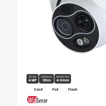
25 fps
Infrarosu
lentila fixa
4 MP
30m
4.0
mm
Card
PoE
Flash