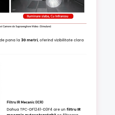
 de pana la
30 metri
, oferind vizibilitate clara
Filtru IR Mecanic (ICR)
Dahua TPC-DF1241-D3F4 are un
filtru IR
mecanic autoretractabil
ce filtreaza