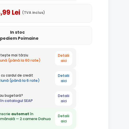
4
,99
Lei
(TVA inclus)
In stoc
xpediem Poimaine
Detalii
tește mai târziu
 lună (până la 60 rate)
aici
Detalii
cu cardul de credit
 lună (până la 6 rate)
aici
Detalii
 sau bugetară?
în catalogul SEAP
aici
nscrie
automat
în
Detalii
ămânală — 2 camere Dahua
aici