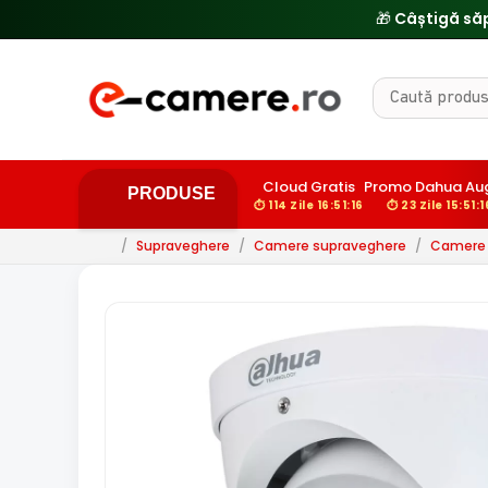
🎁 Câștigă să
Cloud Gratis
Promo Dahua Au
PRODUSE
⏱ 114 Zile 16:51:15
⏱ 23 Zile 15:51:1
/
Supraveghere
/
Camere supraveghere
/
Camere d