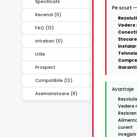
Specificatii
Pe scurt —
Recenzii (0)
Rezoluti
Vedere 
FAQ (13)
Conecti
Stocare 
Intrebari (0)
Instalar
Tehnolo
Utile
Compre
Prospect
Garanti
Compatibile (12)
Avantaje
Asemanatoare (8)
Rezoluti
Vedere n
Rezisten
Alimenta
curent
Inregist