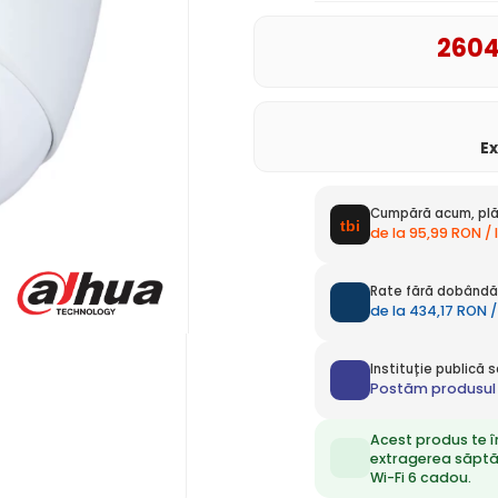
260
E
Cumpără acum, plă
de la 95,99 RON /
Rate fără dobândă 
de la 434,17 RON /
Instituție publică
Postăm produsul 
Acest produs te î
extragerea săpt
Wi-Fi 6 cadou.