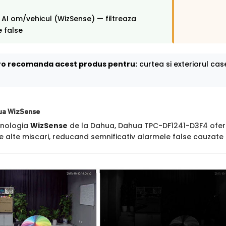
 AI om/vehicul (WizSense) — filtreaza
 false
o recomanda acest produs pentru:
curtea si exteriorul cas
ua WizSense
hnologia
WizSense
de la Dahua, Dahua TPC-DF1241-D3F4 ofera 
de alte miscari, reducand semnificativ alarmele false cauzate