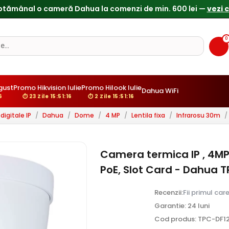
ptămânal o cameră Dahua la comenzi de min. 600 lei —
vezi 
0
gust
Promo Hikvision Iulie
Promo Hilook Iulie
Dahua WiFi
5
⏱ 23 Zile 15:51:15
⏱ 2 Zile 15:51:15
igitale IP
/
Dahua
/
Dome
/
4 MP
/
Lentila fixa
/
Infrarosu 30m
/
Camera termica IP , 4MP,
PoE, Slot Card - Dahua 
Recenzii:
Fii primul car
Garantie: 24 luni
Cod produs: TPC-DF1