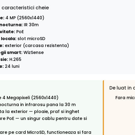
 caracteristici cheie
e:
4 MP (2560x1440)
nocturna:
IR 30m
vitate:
PoE
locala:
slot microSD
e:
exterior (carcasa rezistenta)
gii smart:
WizSense
sie:
H.265
e:
24 luni
De luat in 
e 4 Megapixeli (2560x1440)
Fara mic
octurna in infrarosu pana la 30 m
ta la exterior — ploaie, praf si inghet
re PoE — un singur cablu pentru date si
rare pe card MicroSD, functioneaza si fara