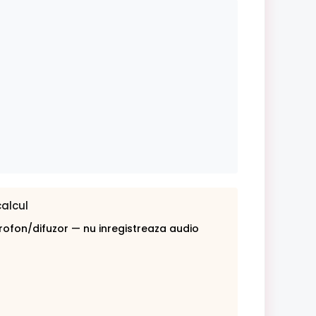
calcul
rofon/difuzor — nu inregistreaza audio