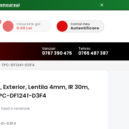
concursul
✕
Cosul este gol
Contul meu
0.00 Lei
Autentificare
Vanzari
Tehnic
0767 390 475
0765 487 387
TPC-DF1241-D3F4
 Exterior, Lentila 4mm, IR 30m,
TPC-DF1241-D3F4
e lasă o recenzie
241-D3F4