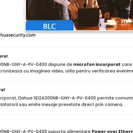
orat
00NB-GNY-A-PV-0400 dispune de
microfon incorporat
care 
cronizeaza cu imaginea video, utila pentru verificarea evenime
rat
corporat, Dahua SD2A300NB-GNY-A-PV-0400 permite comunicare b
zitatorii sau emite mesaje presetate direct prin camera.
0NB-GNY-A-PV-0400 suporta alimentare
Power over Ethern