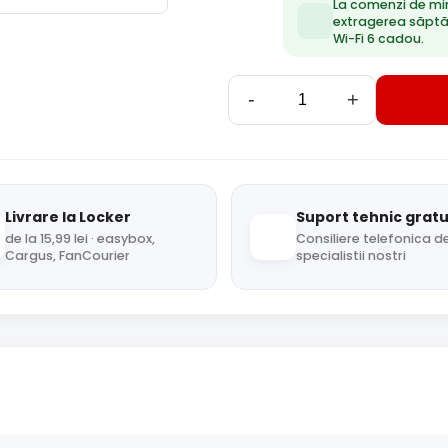
La comenzi de mi
extragerea săpt
Wi-Fi 6 cadou.
-
+
Livrare la Locker
Suport tehnic gratu
de la 15,99 lei · easybox,
Consiliere telefonica de
Cargus, FanCourier
specialistii nostri