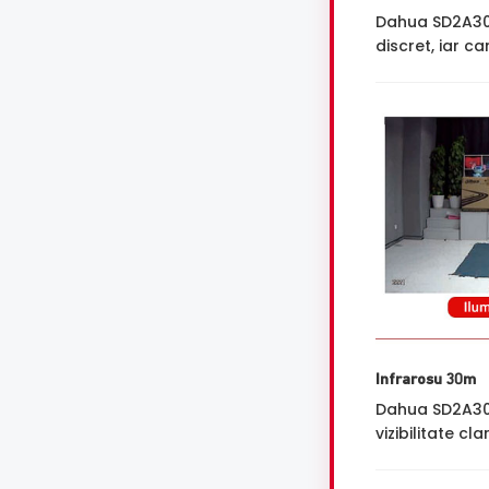
Dahua SD2A3
discret, iar 
Infrarosu 30m
Dahua SD2A300
vizibilitate cl