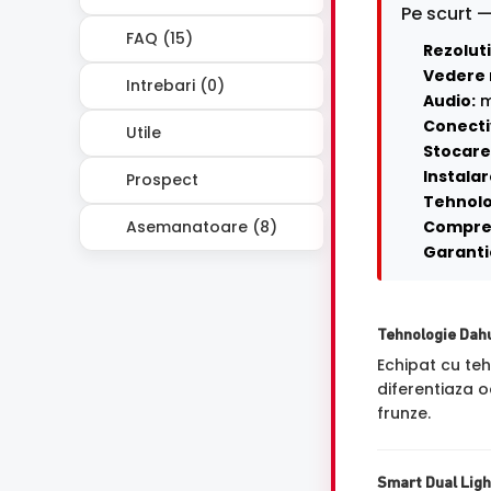
Pe scurt —
FAQ (15)
Rezoluti
Vedere 
Intrebari (0)
Audio:
m
Conecti
Utile
Stocare 
Instalar
Prospect
Tehnolo
Asemanatoare (8)
Compre
Garanti
Tehnologie Dah
Echipat cu te
diferentiaza o
frunze.
Smart Dual Ligh