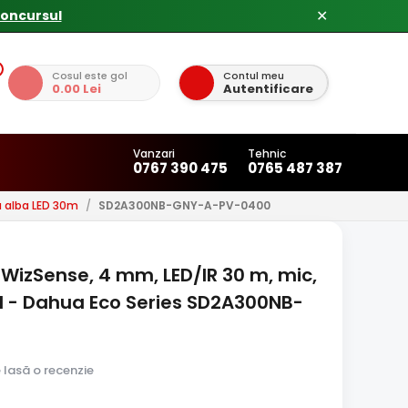
✕
Cosul este gol
Contul meu
0.00 Lei
Autentificare
Vanzari
Tehnic
0767 390 475
0765 487 387
 alba LED 30m
/
SD2A300NB-GNY-A-PV-0400
 WizSense, 4 mm, LED/IR 30 m, mic,
ul - Dahua Eco Series SD2A300NB-
e lasă o recenzie