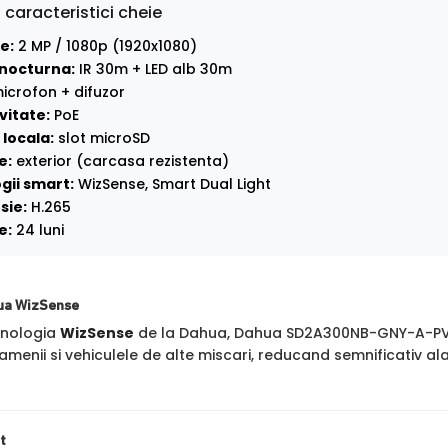
 caracteristici cheie
e:
2 MP / 1080p (1920x1080)
nocturna:
IR 30m + LED alb 30m
icrofon + difuzor
vitate:
PoE
locala:
slot microSD
e:
exterior (carcasa rezistenta)
gii smart:
WizSense, Smart Dual Light
sie:
H.265
e:
24 luni
ua WizSense
hnologia
WizSense
de la Dahua, Dahua SD2A300NB-GNY-A-PV-0
amenii si vehiculele de alte miscari, reducand semnificativ a
t