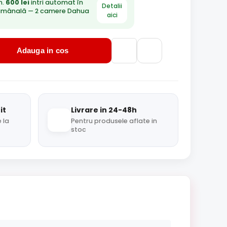
n.
600 lei
intri automat în
Detalii
ămânală — 2 camere Dahua
aici
Adauga in cos
it
Livrare in 24-48h
 la
Pentru produsele aflate in
stoc