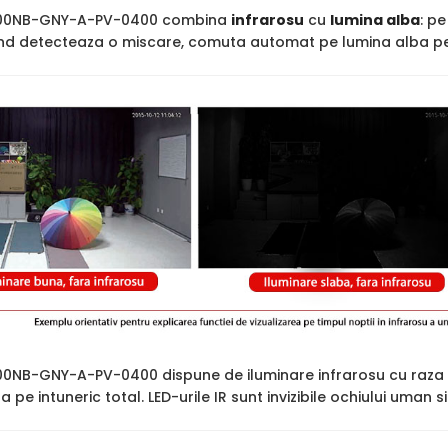
00NB-GNY-A-PV-0400 combina
infrarosu
cu
lumina alba
: p
cand detecteaza o miscare, comuta automat pe lumina alba pen
NB-GNY-A-PV-0400 dispune de iluminare infrarosu cu raza 
ara pe intuneric total. LED-urile IR sunt invizibile ochiului uman 