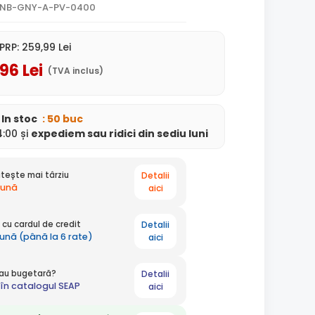
0NB-GNY-A-PV-0400
PRP:
259
,99
Lei
,96
Lei
(TVA inclus)
In stoc
: 50 buc
:00 și
expediem
sau ridici din sediu
luni
Detalii
tește mai târziu
lună
aici
Detalii
cu cardul de credit
lună (până la 6 rate)
aici
Detalii
 sau bugetară?
în catalogul SEAP
aici