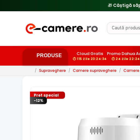
🔥
Cloud Gratis
Promo Dahua A
PRODUSE
⏱ 115 Zile 23:24:33
⏱ 24 Zile 22:24
/
Supraveghere
/
Camere supraveghere
/
Camere d
Pret special
-12%