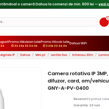
Reduceri de pana la 25% doar in luna iulie → Vezi ofertele
0
ugust
Promo Hikvision Iulie
Promo Hilook Iulie
Dahua WiFi
:33
⏱ 24 Zile 22:24:33
⏱ 3 Zile 22:24:33
igitale IP
/
Dahua
/
Mini pt
/
Lentila fixa
/
Infrarosu 30m
/
Lumina
Camera rotativa IP 3MP,
difuzor, card, om/vehic
GNY-A-PV-0400
Recenzii:
Fii primul car
Garantie: 24 luni