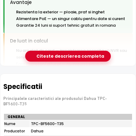
Avantaje
Rezistenta la exterior — ploaie, praf si inghet
Alimentare PoE — un singur cablu pentru date si curent
Garantie 24 luni si suport tehnic gratuit in romana
De luat in calcul
Nu are slot de card — inregistrarea necesita un NVR sau
Citeste descrierea completa
server
Fara microfon/difuzor — nu inregistreaza audio
e-Camere.ro recomanda acest produs pentru:
Specificatii
curtea si exteriorul casei; instalari profesionale cu
cablare UTP structurata; detectie perimetrala pe
Principalele caracteristici ale produsului Dahua TPC-
BF5600-T35
orice vreme si prevenirea incendiilor.
Specificatii
GENERAL
tehnice
Nume
TPC-BF5600-T35
Dahua
Producator
Dahua
TPC-