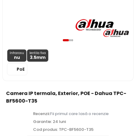
Infrarosu
lentila fixa
nu
3.5
mm
PoE
Camera IP termala, Exterior, POE - Dahua TPC-
BF5600-T35
Recenzii:
Fii primul care lasă o recenzie
Garantie: 24 luni
Cod produs: TPC-BF5600-T35