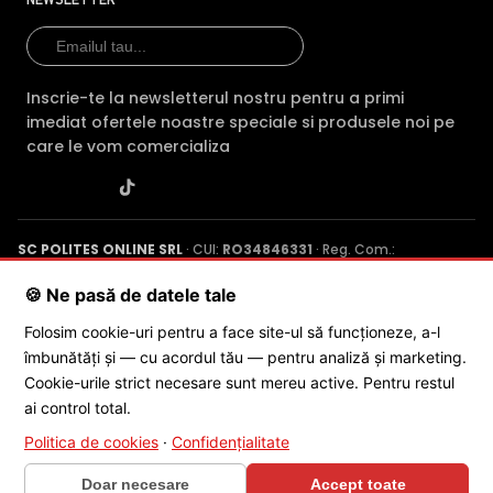
TPC-BF5600-T35 vs Dahua IPC-B1E40-A-0360B →
NEWSLETTER
Inscrie-te la newsletterul nostru pentru a primi
imediat ofertele noastre speciale si produsele noi pe
care le vom comercializa
SC POLITES ONLINE SRL
· CUI:
RO34846331
· Reg. Com.:
J2015001227161
· Capital social: 200 RON · Sediu: Str. Petrache
Poenaru, Nr. 1, Craiova, Jud. Dolj ·
Contactează-ne
·
Service produs
🍪 Ne pasă de datele tale
Folosim cookie-uri pentru a face site-ul să funcționeze, a-l
îmbunătăți și — cu acordul tău — pentru analiză și marketing.
© 2026 SC POLITES ONLINE SRL
Cookie-urile strict necesare sunt mereu active. Pentru restul
ai control total.
Politica de cookies
·
Confidențialitate
Doar necesare
Accept toate