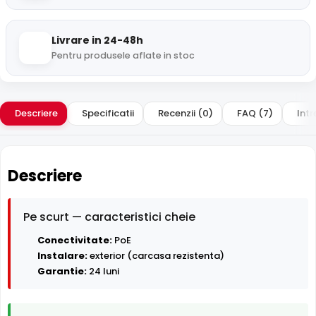
Livrare in 24-48h
Pentru produsele aflate in stoc
Descriere
Specificatii
Recenzii (0)
FAQ (7)
Intr
Descriere
Pe scurt — caracteristici cheie
Conectivitate:
PoE
Instalare:
exterior (carcasa rezistenta)
Garantie:
24 luni