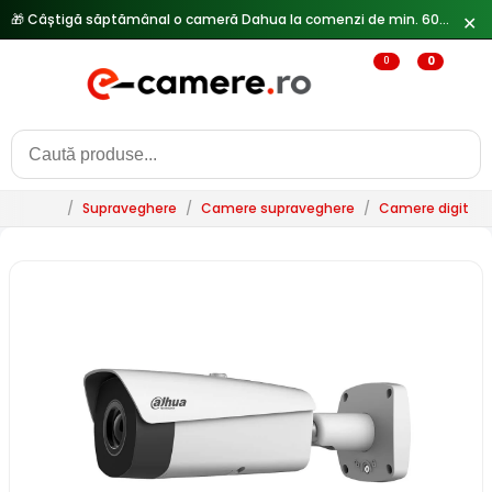
🎁 Câștigă săptămânal o cameră Dahua la comenzi de min. 600 lei —
✕
0
0
/
Supraveghere
/
Camere supraveghere
/
Camere digitale 