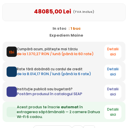
48085
,00
Lei
(TVA inclus)
In stoc
: 1 buc
Expediem Maine
Detalii
Cumpără acum, plătește mai târziu
de la 1.370,27 RON / lună (până la 60 rate)
aici
Detalii
Rate fără dobândă cu cardul de credit
de la 8.014,17 RON / lună (până la 6 rate)
aici
Detalii
Instituție publică sau bugetară?
Postăm produsul în catalogul SEAP
aici
Acest produs te înscrie
automat
în
Detalii
extragerea săptămânală — 2 camere Dahua
aici
Wi-Fi 6 cadou.