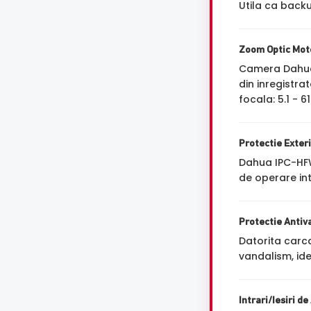
Utila ca backu
Zoom Optic Mot
Camera Dahua
din inregistra
focala: 5.1 - 6
Protectie Exter
Dahua IPC-HFW
de operare int
Protectie Antiv
Datorita carc
vandalism, ide
Intrari/Iesiri d