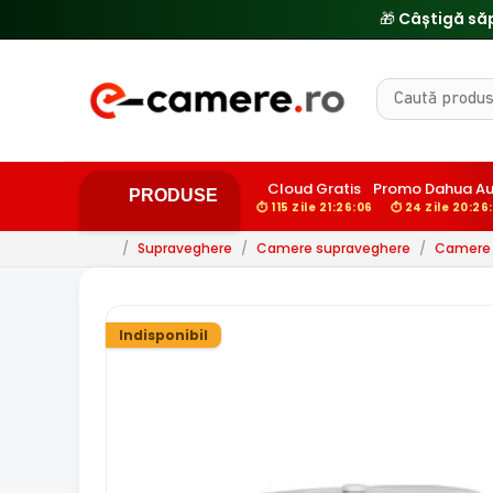
Cloud Gratis
Promo Dahua Au
PRODUSE
⏱ 115 Zile 21:26:05
⏱ 24 Zile 20:26
/
Supraveghere
/
Camere supraveghere
/
Camere d
Indisponibil