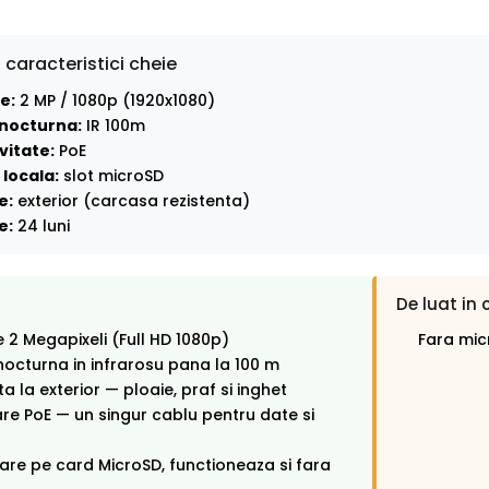
 caracteristici cheie
e:
2 MP / 1080p (1920x1080)
nocturna:
IR 100m
vitate:
PoE
locala:
slot microSD
e:
exterior (carcasa rezistenta)
e:
24 luni
De luat in 
e 2 Megapixeli (Full HD 1080p)
Fara mic
octurna in infrarosu pana la 100 m
ta la exterior — ploaie, praf si inghet
re PoE — un singur cablu pentru date si
rare pe card MicroSD, functioneaza si fara