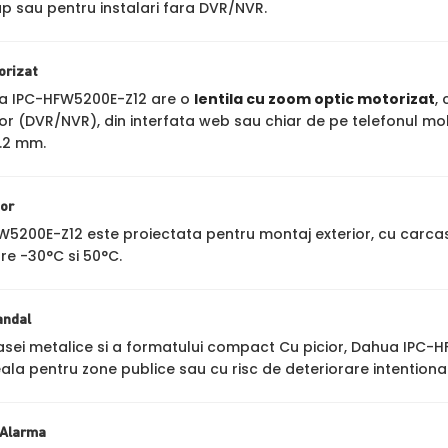
p sau pentru instalari fara DVR/NVR.
orizat
 IPC-HFW5200E-Z12 are o
lentila cu zoom optic motorizat
,
tor (DVR/NVR), din interfata web sau chiar de pe telefonul mo
1.2 mm.
ior
5200E-Z12 este proiectata pentru montaj exterior, cu carca
re -30°C si 50°C.
andal
asei metalice si a formatului compact Cu picior, Dahua IPC-H
ala pentru zone publice sau cu risc de deteriorare intentiona
e Alarma