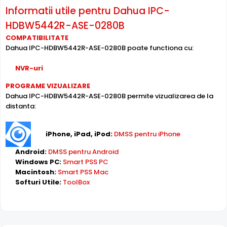
Informatii utile pentru Dahua IPC-
HDBW5442R-ASE-0280B
COMPATIBILITATE
Dahua IPC-HDBW5442R-ASE-0280B poate functiona cu:
NVR-uri
Intrari Audio
Camera Dahua IPC-HDBW5442R-ASE-0280B are intrari
PROGRAME VIZUALIZARE
Dahua IPC-HDBW5442R-ASE-0280B permite vizualizarea de la
audio, la care puteti conecta microfoane, permitand
distanta:
supravegherea audio de la distanta, de pe PC sau chiar
telefonul mobil.
iPhone, iPad, iPod:
DMSS pentru iPhone
Alimentare PoE
Android:
DMSS pentru Android
Dahua IPC-HDBW5442R-ASE-0280B suporta alimentare
Windows PC:
Smart PSS PC
Power over Ethernet (PoE)
, primind atat date cat si
Macintosh:
Smart PSS Mac
alimentare prin acelasi cablu de retea. Simplifica
Softuri Utile:
ToolBox
instalarea semnificativ, eliminand necesitatea unui cablu
de alimentare separat.