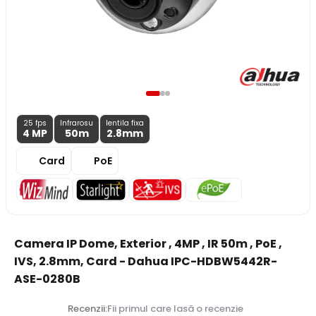
25 fps
Infrarosu
lentila fixa
4 MP
50m
2.8
mm
Card
PoE
Camera IP Dome, Exterior , 4MP , IR 50m , PoE ,
IVS, 2.8mm, Card - Dahua IPC-HDBW5442R-
ASE-0280B
Recenzii:
Fii primul care lasă o recenzie