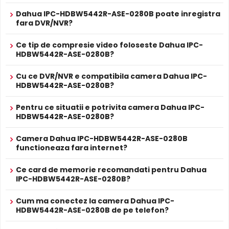
2.8mm fixed lens (3.6mm/6mm optional) IR
Dahua IPC-HDBW5442R-ASE-0280B poate inregistra
50m,Alarm 1/1,Audio 1/1,Micro SD,IP67, IK10 DC12V, ePoE
fara DVR/NVR?
ALIMENTARE
12V DC / 6.1 W
Alimentare
Ce tip de compresie video foloseste Dahua IPC-
Sursa de alimentare NU este inclusa
Filtru IR Mecanic (ICR)
HDBW5442R-ASE-0280B?
Da
Dahua IPC-HDBW5442R-ASE-0280B are un
filtru IR
Alimentare
Se poate alimenta printr-un singur cablu UTP/FTP din
mecanic autoretractabil
ce filtreaza lumina in infrarosu
POE
Cu ce DVR/NVR e compatibila camera Dahua IPC-
NVR sau Switch POE
pe timpul zilei, pentru a evita defectele de culoare, iar pe
HDBW5442R-ASE-0280B?
PROSPECT PRODUCATOR
timpul noptii acesta este retras pentru a permite luminii IR
Prospect
Dahua IPC-HDBW5442R-ASE-0280B
sa treaca, imbunatatind vizibilitatea.
Pentru ce situatii e potrivita camera Dahua IPC-
tehnic
HDBW5442R-ASE-0280B?
* Specificatiile tehnice ale produsului Dahua IPC-HDBW5442R-ASE-0280B
Camera Dahua IPC-HDBW5442R-ASE-0280B
au caracter informativ.
functioneaza fara internet?
Ce card de memorie recomandati pentru Dahua
IPC-HDBW5442R-ASE-0280B?
Cum ma conectez la camera Dahua IPC-
HDBW5442R-ASE-0280B de pe telefon?
Infrarosu Inteligent (Smart IR)