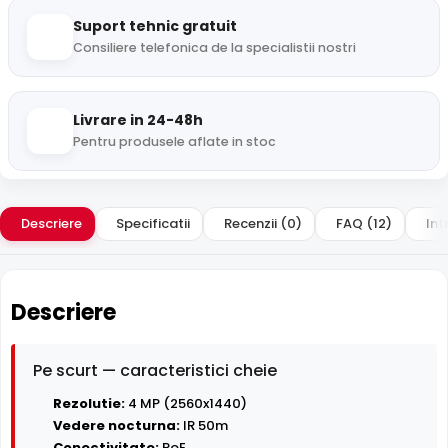
Suport tehnic gratuit
Consiliere telefonica de la specialistii nostri
Livrare in 24-48h
Pentru produsele aflate in stoc
Descriere
Specificatii
Recenzii (0)
FAQ (12)
Int
Descriere
Pe scurt — caracteristici cheie
Rezolutie:
4 MP (2560x1440)
Vedere nocturna:
IR 50m
Conectivitate:
PoE