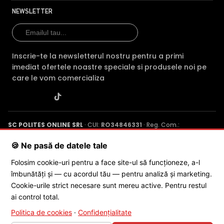
atat pe un inregistrator de tip DVR, NVR, sau chiar PC, insa
NEWSLETTER
puteti inregistra si pe un card de memorie, deoarece IPC-
HDBW5442R-ASE-0280B permite instalarea unui
asemenea card (neinclus).
Inscrie-te la newsletterul nostru pentru a primi
INTRARE AUDIO
imediat ofertele noastre speciale si produsele noi pe
Camera are o intrare audio, la care puteti conecta un
care le vom comercializa
microfon, asigurand si supravegherea audio de la
distanta.
INTRARE ALARMA
SC POLITES ONLINE SRL
· CUI:
RO34846331
· Reg. Com.:
Intrarea de alarma cu care este dotata camera, poate fi
J2015001227161
· Capital social: 200 RON · Sediu: Str. Petrache
folosita pentru conectarea unui releu extern (detector
Poenaru, Nr. 1, Craiova, Jud. Dolj ·
Contactează-ne
·
Service produs
🍪 Ne pasă de datele tale
prezenta, contact magnetic, etc), ce poate actiona
mutarea camerei in anumite preseturi, activarea
Folosim cookie-uri pentru a face site-ul să funcționeze, a-l
inregistrarii, activarea unei iesiri de alarma sau multe
îmbunătăți și — cu acordul tău — pentru analiză și marketing.
© 2026 SC POLITES ONLINE SRL
altele.
Cookie-urile strict necesare sunt mereu active. Pentru restul
ai control total.
Politica de cookies
·
Confidențialitate