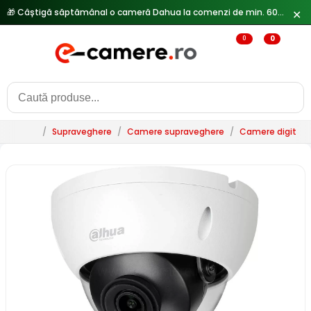
🎁 Câștigă săptămânal o cameră Dahua la comenzi de min. 600 lei —
✕
0
0
/
Supraveghere
/
Camere supraveghere
/
Camere digitale 