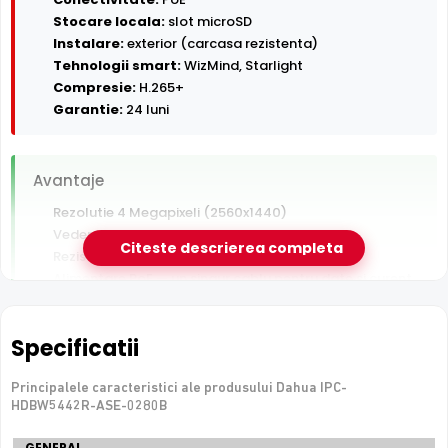
Stocare locala:
slot microSD
Instalare:
exterior (carcasa rezistenta)
Tehnologii smart:
WizMind, Starlight
Compresie:
H.265+
Garantie:
24 luni
Avantaje
Rezolutie 4 Megapixeli (2560x1440)
Vedere nocturna in infrarosu pana la 50 m
Citeste descrierea completa
Rezistenta la exterior — ploaie, praf si inghet
Alimentare PoE — un singur cablu pentru date si curent
Inregistrare pe card MicroSD, functioneaza si fara NVR
Detectie AI om/vehicul (SMD Plus) — filtreaza alarmele
Specificatii
false
Principalele caracteristici ale produsului Dahua IPC-
De luat in calcul
HDBW5442R-ASE-0280B
Fara microfon/difuzor — nu inregistreaza audio
Specificatii
GENERAL