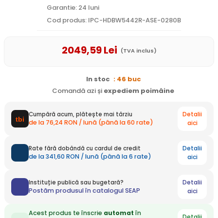
Garantie: 24 luni
Cod produs: IPC-HDBW5442R-ASE-0280B
2049
,59
Lei
(TVA inclus)
In stoc
: 46 buc
Comandă azi și
expediem
poimâine
Detalii
Cumpără acum, plătește mai târziu
de la 76,24 RON / lună (până la 60 rate)
aici
Detalii
Rate fără dobândă cu cardul de credit
de la 341,60 RON / lună (până la 6 rate)
aici
Detalii
Instituție publică sau bugetară?
Postăm produsul în catalogul SEAP
aici
Acest produs te înscrie
automat
în
Detalii