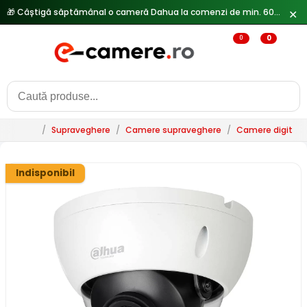
✕
🔥
Reduceri de pana la 25% doar in luna iulie → Vezi ofertele
0
0
/
Supraveghere
/
Camere supraveghere
/
Camere digitale 
Indisponibil