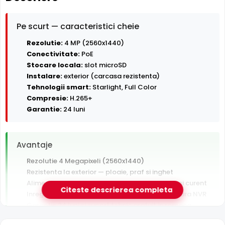
Pe scurt — caracteristici cheie
Rezolutie:
4 MP (2560x1440)
Conectivitate:
PoE
Stocare locala:
slot microSD
Instalare:
exterior (carcasa rezistenta)
Tehnologii smart:
Starlight, Full Color
Compresie:
H.265+
Garantie:
24 luni
Avantaje
Rezolutie 4 Megapixeli (2560x1440)
Rezistenta la exterior — ploaie, praf si inghet
Alimentare PoE — un singur cablu pentru date si curent
Citeste descrierea completa
Inregistrare pe card MicroSD, functioneaza si fara NVR
Garantie 24 luni si suport tehnic gratuit in romana