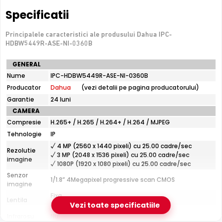
De luat in calcul
Specificatii
Fara microfon/difuzor — nu inregistreaza audio
Principalele caracteristici ale produsului Dahua IPC-
HDBW5449R-ASE-NI-0360B
e-Camere.ro recomanda acest produs pentru:
Specificatii
GENERAL
curtea si exteriorul casei; instalari profesionale cu
tehnice
Nume
IPC-HDBW5449R-ASE-NI-0360B
cablare UTP structurata.
Dahua
Producator
Dahua
(vezi detalii pe pagina producatorului)
IPC-
HDBW5449R-
Garantie
24 luni
ASE-
Senzor Starlight
CAMERA
NI-
Senzorul
Starlight
permite Dahua IPC-HDBW5449R-ASE-
Compresie
H.265+ / H.265 / H.264+ / H.264 / MJPEG
0360B
NI-0360B sa capteze imagini clare si detaliate chiar si la
Tehnologie
IP
niveluri extrem de scazute de luminozitate, fara a fi
√ 4 MP (2560 x 1440 pixeli) cu 25.00 cadre/sec
Rezolutie
necesar iluminat suplimentar.
√ 3 MP (2048 x 1536 pixeli) cu 25.00 cadre/sec
imagine
√ 1080P (1920 x 1080 pixeli) cu 25.00 cadre/sec
Senzor
1/1.8” 4Megapixel progressive scan CMOS
imagine
Fixa
Lentila
Distanta focala: 3.6 mm(93.0°)
Vezi toate specificatiile
Infrarosu
Nu