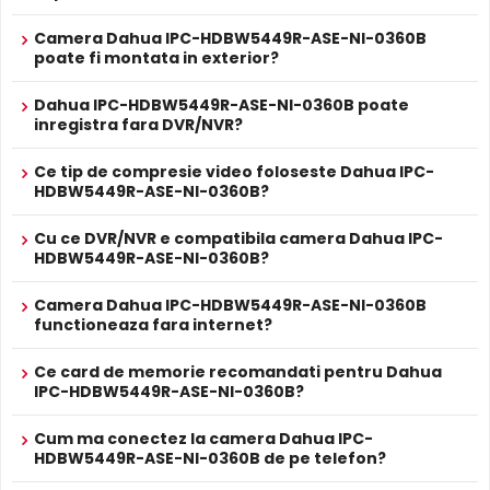
Alarma
imaginea de fundal, in zone cu contrast puternic de
1 intrare alarma
in/out
iluminare, oferind detalii clare pe intreaga scena.
Camera Dahua IPC-HDBW5449R-ASE-NI-0360B
Alarma
si 1 iesire alarma
poate fi montata in exterior?
1/1.8” 4M CMOS,ICR,WDR(140dB)
H.265/H.264/H.264B/H.264H/MJPEG,4MP(1~25/30fps)
Alte functii
Dahua IPC-HDBW5449R-ASE-NI-0360B poate
3.6mm fixed lens Alarm 1/1,Audio 1/1,Micro SD,IP67, IK10
inregistra fara DVR/NVR?
DC12V, ePoE
ALIMENTARE
Ce tip de compresie video foloseste Dahua IPC-
12V DC / 4.4 W
HDBW5449R-ASE-NI-0360B?
Alimentare
Sursa de alimentare NU este inclusa
Da
Cu ce DVR/NVR e compatibila camera Dahua IPC-
Alimentare
Se poate alimenta printr-un singur cablu UTP/FTP din
HDBW5449R-ASE-NI-0360B?
POE
NVR sau Switch POE
PROSPECT PRODUCATOR
Camera Dahua IPC-HDBW5449R-ASE-NI-0360B
Prospect
functioneaza fara internet?
Dahua IPC-HDBW5449R-ASE-NI-0360B
tehnic
Ce card de memorie recomandati pentru Dahua
* Specificatiile tehnice ale produsului Dahua IPC-HDBW5449R-ASE-NI-
IPC-HDBW5449R-ASE-NI-0360B?
Intrari Audio
0360B au caracter informativ.
Camera Dahua IPC-HDBW5449R-ASE-NI-0360B are intrari
Cum ma conectez la camera Dahua IPC-
audio, la care puteti conecta microfoane, permitand
HDBW5449R-ASE-NI-0360B de pe telefon?
supravegherea audio de la distanta, de pe PC sau chiar