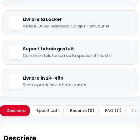
Livrare la Locker
de la 15,99 lei · easybox, Cargus, FanCourier
Suport tehnic gratuit
Consiliere telefonica de la specialistii nostri
Livrare in 24-48h
Pentru produsele aflate in stoc
Descriere
Specificatii
Recenzii (0)
FAQ (11)
Intr
Descriere