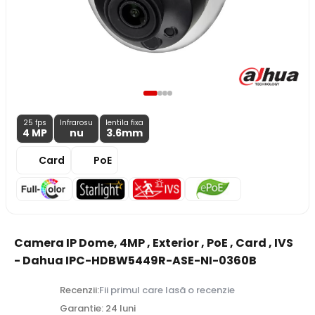
25 fps
Infrarosu
lentila fixa
4 MP
nu
3.6
mm
Card
PoE
Camera IP Dome, 4MP , Exterior , PoE , Card , IVS
- Dahua IPC-HDBW5449R-ASE-NI-0360B
Recenzii:
Fii primul care lasă o recenzie
Garantie: 24 luni