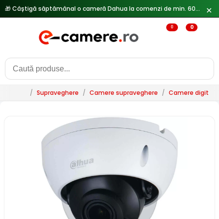
🎁 Câștigă săptămânal o cameră Dahua la comenzi de min. 600 lei —
✕
0
0
/
Supraveghere
/
Camere supraveghere
/
Camere digitale 