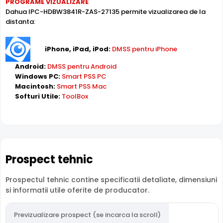
PROGRAME VIZUALIZARE
Dahua IPC-HDBW3841R-ZAS-27135 permite vizualizarea de la
Alimentare PoE
distanta:
Dahua IPC-HDBW3841R-ZAS-27135 suporta alimentare
Power over Ethernet (PoE)
, primind atat date cat si
alimentare prin acelasi cablu de retea. Simplifica
iPhone, iPad, iPod:
DMSS pentru iPhone
instalarea semnificativ, eliminand necesitatea unui cablu
Android:
DMSS pentru Android
de alimentare separat.
Windows PC:
Smart PSS PC
Macintosh:
Smart PSS Mac
Softuri Utile:
ToolBox
Inregistrare pe Card
Dahua IPC-HDBW3841R-ZAS-27135 dispune de
slot card
microSD
incorporat, permitand inregistrarea locala
direct pe camera. Utila ca backup sau pentru instalari
fara DVR/NVR.
Prospect tehnic
Zoom Optic Motorizat
Prospectul tehnic contine specificatii detaliate, dimensiuni
Camera Dahua IPC-HDBW3841R-ZAS-27135 are o
lentila
si informatii utile oferite de producator.
cu zoom optic motorizat
, ce permite reglarea unghiului
de la distanta, din inregistrator (DVR/NVR), din interfata
web sau chiar de pe telefonul mobil. Ideala pentru zone
Previzualizare prospect (se incarca la scroll)