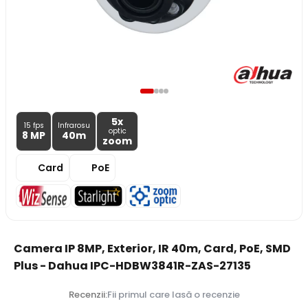
5x
15 fps
Infrarosu
optic
8 MP
40m
zoom
Card
PoE
Camera IP 8MP, Exterior, IR 40m, Card, PoE, SMD
Plus - Dahua IPC-HDBW3841R-ZAS-27135
Recenzii:
Fii primul care lasă o recenzie