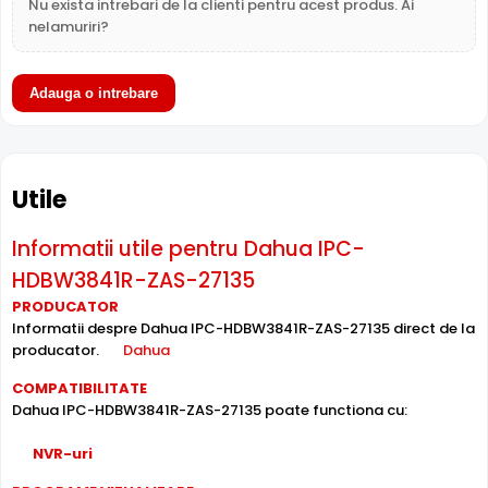
Nu exista intrebari de la clienti pentru acest produs. Ai
iluminare, oferind detalii clare pe intreaga scena.
nelamuriri?
Adauga o intrebare
Utile
Informatii utile pentru Dahua IPC-
HDBW3841R-ZAS-27135
PRODUCATOR
Informatii despre Dahua IPC-HDBW3841R-ZAS-27135 direct de la
producator.
Dahua
Intrari Audio
COMPATIBILITATE
Camera Dahua IPC-HDBW3841R-ZAS-27135 are intrari
Dahua IPC-HDBW3841R-ZAS-27135 poate functiona cu:
audio, la care puteti conecta microfoane, permitand
supravegherea audio de la distanta, de pe PC sau chiar
NVR-uri
telefonul mobil.