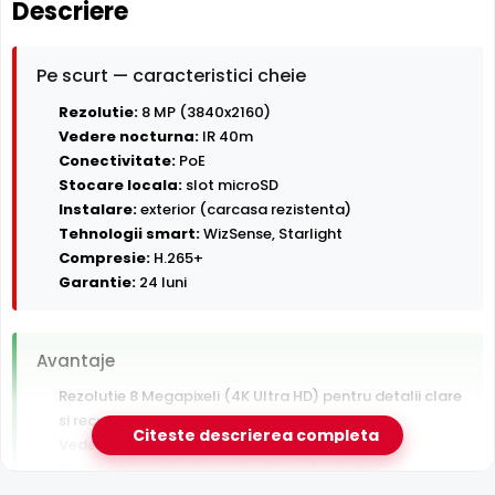
Descriere
Pe scurt — caracteristici cheie
Rezolutie:
8 MP (3840x2160)
Vedere nocturna:
IR 40m
Conectivitate:
PoE
Stocare locala:
slot microSD
Instalare:
exterior (carcasa rezistenta)
Tehnologii smart:
WizSense, Starlight
Compresie:
H.265+
Garantie:
24 luni
Avantaje
Rezolutie 8 Megapixeli (4K Ultra HD) pentru detalii clare
si recunoastere persoane
Citeste descrierea completa
Vedere nocturna in infrarosu pana la 40 m
Rezistenta la exterior — ploaie, praf si inghet
Alimentare PoE — un singur cablu pentru date si curent