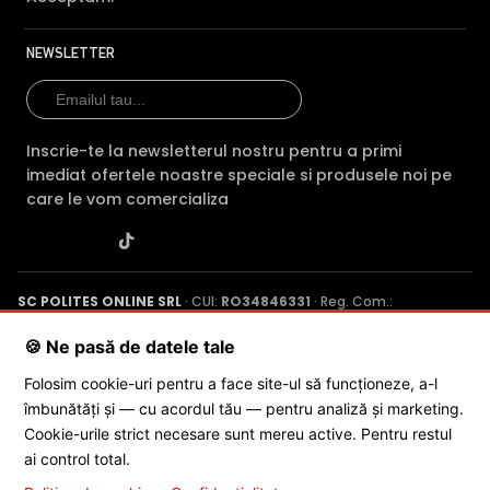
NEWSLETTER
Inscrie-te la newsletterul nostru pentru a primi
imediat ofertele noastre speciale si produsele noi pe
Functia camerei IP Dahua IPC-HDBW3841R-ZAS-27135 de
care le vom comercializa
detectie perimetrala inteligenta, spre deosebire de
functiile IVS clasice, ofera un plus de acuratete, eliminand
alarmele false in cazul evenimentelor de tipul: tripwire
(trecerea peste o linie trasata) sau intrusion
(patrunderea intr-o zona trasate in imaginea camerei).
SC POLITES ONLINE SRL
· CUI:
RO34846331
· Reg. Com.:
Eliminarea alarmelor false porneste tot de la functia de
J2015001227161
· Capital social: 200 RON · Sediu: Str. Petrache
Poenaru, Nr. 1, Craiova, Jud. Dolj ·
Contactează-ne
·
Service produs
SMD Plus (Smart Motion Detection), eliminand alarmele
🍪 Ne pasă de datele tale
generate de depasirea liniilor de detectie a diverselor
Folosim cookie-uri pentru a face site-ul să funcționeze, a-l
obiecte, animale, vegetarie sau diverselor forme de
îmbunătăți și — cu acordul tău — pentru analiză și marketing.
fenomene meteorologice (ploaie, ninsoare, etc)
© 2026 SC POLITES ONLINE SRL
Cookie-urile strict necesare sunt mereu active. Pentru restul
ai control total.