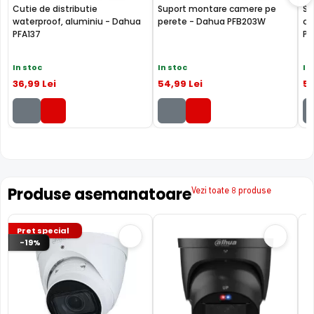
Cutie de distributie
Suport montare camere pe
Su
waterproof, aluminiu - Dahua
perete - Dahua PFB203W
ca
PFA137
PF
In stoc
In stoc
In
36
,99
Lei
54
,99
Lei
5
Tehnologie revolutionara WizSense
Produse asemanatoare
Vezi toate 8 produse
Pret special
-19%
Facand parte din
Seria WizSense, marca proprie Dahua
Technology
, camera de supraveghere video IPC-
HDBW3841R-ZAS-27135, ofera functii, bazate pe
Inteligenta Artificiala, extrem de utile.
WizSense este o gama completa de produse cu