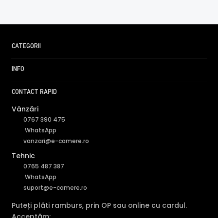
inteligenta, facand diferenta intre miscarile provocate de
om sau masina, eliminandu-le pe cele provocate de
vegetatie, animale, insecte, lumini sau chiar ploaie.
CATEGORII
INFO
CONTACT RAPID
Vânzări
0767 390 475
WhatsApp
vanzari@e-camere.ro
Tehnic
0765 487 387
WhatsApp
suport@e-camere.ro
Perimeter Protection
Puteți plăti ramburs, prin OP sau online cu cardul.
Acceptăm: