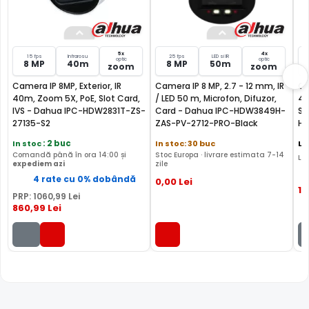
Inteligenta Artificiala, ce folosesc un chip AI, dar si un
algoritm de auto-invatare, oferind inregistrari video pline
de informatii ce fac verificarea inregistrarilor mai simpla.
5x
4x
15 fps
Infrarosu
25 fps
LED si IR
Configurarea este extrem de facila, activandu-se prin
optic
optic
8 MP
40m
8 MP
50m
zoom
zoom
simpla activare a functiilor oferite, iar cautarea se poate
Camera IP 8MP, Exterior, IR
Camera IP 8 MP, 2.7 - 12 mm, IR
Ca
face strict dupa declansatorul miscarii, persoana sau
40m, Zoom 5X, PoE, Slot Card,
/ LED 50 m, Microfon, Difuzor,
40
masina, de exemplu.
IVS - Dahua IPC-HDW2831T-ZS-
Card - Dahua IPC-HDW3849H-
St
27135-S2
ZAS-PV-2712-PRO-Black
HD
Functiile WizSense:
In stoc
: 2 buc
In stoc: 30 buc
La
SMD Plus (Smart Motion Detection)
Comandă până în ora 14:00 și
Stoc Europa · livrare estimata 7-14
Liv
expediem azi
zile
4 rate cu 0% dobândă
0
,00
Lei
12
PRP:
1060
,99
Lei
860
,99
Lei
Cu ajutorul functie SMD Plus, camera IP Dahua IPC-
HDBW3841R-ZAS-27135, ofera o detectie a miscarii