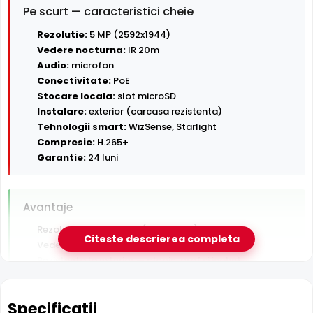
Pe scurt — caracteristici cheie
Rezolutie:
5 MP (2592x1944)
Vedere nocturna:
IR 20m
Audio:
microfon
Conectivitate:
PoE
Stocare locala:
slot microSD
Instalare:
exterior (carcasa rezistenta)
Tehnologii smart:
WizSense, Starlight
Compresie:
H.265+
Garantie:
24 luni
Avantaje
Rezolutie 5 Megapixeli (2592x1944)
Citeste descrierea completa
Vedere nocturna in infrarosu pana la 20 m
Rezistenta la exterior — ploaie, praf si inghet
Alimentare PoE — un singur cablu pentru date si curent
Inregistrare pe card MicroSD, functioneaza si fara NVR
Specificatii
Detectie AI om/vehicul (WizSense) — filtreaza alarmele