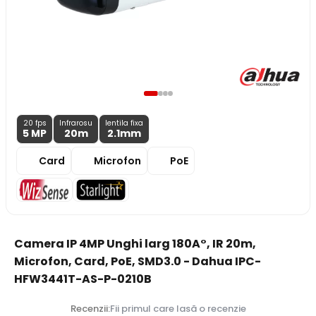
20 fps
Infrarosu
lentila fixa
5 MP
20m
2.1
mm
Card
Microfon
PoE
Camera IP 4MP Unghi larg 180A°, IR 20m,
Microfon, Card, PoE, SMD3.0 - Dahua IPC-
HFW3441T-AS-P-0210B
Recenzii:
Fii primul care lasă o recenzie