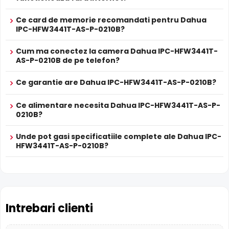
Ce card de memorie recomandati pentru Dahua
IPC-HFW3441T-AS-P-0210B?
Cum ma conectez la camera Dahua IPC-HFW3441T-
AS-P-0210B de pe telefon?
Infrarosu Inteligent (Smart IR)
Ce garantie are Dahua IPC-HFW3441T-AS-P-0210B?
Dahua IPC-HFW3441T-AS-P-0210B este dotata cu functia
Infrarosu Inteligent
(Smart IR), ce regleaza automat
Ce alimentare necesita Dahua IPC-HFW3441T-AS-P-
intensitatea iluminatorului in infrarosu in functie de
0210B?
distanta obiectului, eliminand riscul de suprasaturare a
imaginii la distante mici.
Unde pot gasi specificatiile complete ale Dahua IPC-
HFW3441T-AS-P-0210B?
Microfon Incorporat
Dahua IPC-HFW3441T-AS-P-0210B dispune de
microfon
incorporat
care permite inregistrarea audio in timp real.
Sunetul se sincronizeaza cu imaginea video, utila pentru
Intrebari clienti
verificarea evenimentelor si conversatiilor din zona
monitorizata.