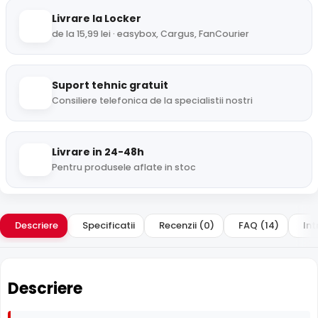
Livrare la Locker
de la 15,99 lei · easybox, Cargus, FanCourier
Suport tehnic gratuit
Consiliere telefonica de la specialistii nostri
Livrare in 24-48h
Pentru produsele aflate in stoc
Descriere
Specificatii
Recenzii (0)
FAQ (14)
Int
Descriere