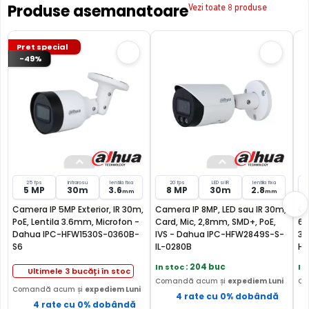
Produse asemanatoare
Vezi toate 8 produse
Pret special
-49%
Cu ajutorul functie SMD Plus, camera IP Dahua IPC-
HFW3441T-AS-P-0210B, ofera o detectie a miscarii
inteligenta, facand diferenta intre miscarile provocate de
om sau masina, eliminandu-le pe cele provocate de
vegetatie, animale, insecte, lumini sau chiar ploaie.
25 fps
Infrarosu
lentila fixa
20 fps
LED si IR
lentila fixa
5 MP
30m
3.6
8 MP
30m
2.8
mm
mm
Camera IP 5MP Exterior, IR 30m,
Camera IP 8MP, LED sau IR 30m,
Ca
PoE, Lentila 3.6mm, Microfon -
Card, Mic, 2,8mm, SMD+, PoE,
60
Dahua IPC-HFW1530S-0360B-
IVS - Dahua IPC-HFW2849S-S-
3.
S6
IL-0280B
HF
In stoc
: 204 buc
In
Ultimele 3 bucăți în stoc
Comandă acum și
expediem Luni
Co
Comandă acum și
expediem Luni
4 rate cu 0% dobândă
4 rate cu 0% dobândă