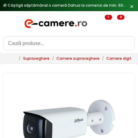
✕
🔥
Reduceri de pana la 25% doar in luna iulie → Vezi ofertele
0
0
/
Supraveghere
/
Camere supraveghere
/
Camere digitale 