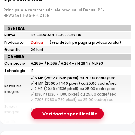
false
Principalele caracteristici ale produsului Dahua IPC-
HFW3441T-AS-P-0210B
De luat in calcul
Specificatii
GENERAL
Distanta IR modesta (20 m) — potrivita pentru incaperi
tehnice
Nume
si curti mici
IPC-HFW3441T-AS-P-0210B
Dahua
Producator
Dahua
(vezi detalii pe pagina producatorului)
IPC-
HFW3441T-
Garantie
24 luni
AS-
e-Camere.ro recomanda acest produs pentru:
CAMERA
P-
curtea si exteriorul casei; instalari profesionale cu
Compresie
H.265+ / H.265 / H.264+ / H.264 / MJPEG
0210B
cablare UTP structurata.
Tehnologie
IP
√ 5 MP (2592 x 1536 pixeli) cu 20.00 cadre/sec
√ 4 MP (2560 x 1440 pixeli) cu 25.00 cadre/sec
Rezolutie
√ 3 MP (2048 x 1536 pixeli) cu 25.00 cadre/sec
Tehnologie Dahua WizSense
imagine
√ 1080P (1920 x 1080 pixeli) cu 25.00 cadre/sec
Echipat cu tehnologia
WizSense
de la Dahua, Dahua IPC-
√ 720P (1280 x 720 pixeli) cu 25.00 cadre/sec
HFW3441T-AS-P-0210B ofera detectie inteligenta ce
Senzor
1/2.7 inch CMOS
diferentiaza oamenii si vehiculele de alte miscari,
imagine
Vezi toate specificatiile
reducand semnificativ alarmele false cauzate de
Fixa
Lentila
animale, ploaie sau frunze.
Distanta focala: 2.1 mm(180.0°)
Pana la 20 metri (pentru vizualizarea pe timpul
Infrarosu