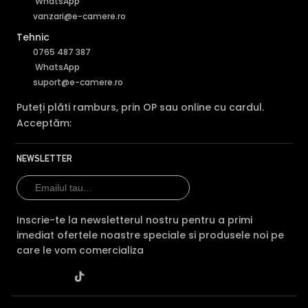
SMD Plus (Smart Motion Detection), eliminand alarmele
WhatsApp
generate de depasirea liniilor de detectie a diverselor
vanzari@e-camere.ro
obiecte, animale, vegetarie sau diverselor forme de
Tehnic
fenomene meteorologice (ploaie, ninsoare, etc)
0765 487 387
WhatsApp
suport@e-camere.ro
Puteți plăti ramburs, prin OP sau online cu cardul.
Acceptăm:
NEWSLETTER
Inscrie-te la newsletterul nostru pentru a primi
imediat ofertele noastre speciale si produsele noi pe
care le vom comercializa