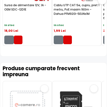
INFRAROSU pana la 20 metri
Sursa de alimentare 12V, 1A -
Cablu UTP CAT 5e, cupru, pret 1
Ca
Poate oferi imagini pe timpul noptii sau in conditii de
OEM SDC-12D1E
metru, PoE maxim 160m -
in
iluminare scazuta, de la o distanta de pana la 20 metri,
Dahua PFM920I-5EUNx1M
pe
IPC-HFW3441T-AS-P-0210B fiind dotata cu un iluminator in
6U
infrarosu cu LED-uri IR.
In stoc
In stoc
In
18
,00
Lei
1
,99
Lei
2
,
Produse cumparate frecvent
Tehnologie revolutionara WizSense
impreuna