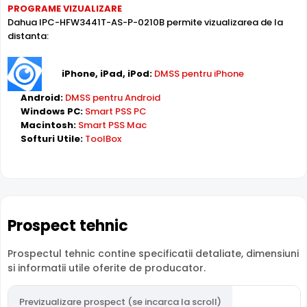
PROGRAME VIZUALIZARE
Intrari Audio
Dahua IPC-HFW3441T-AS-P-0210B permite vizualizarea de la
Camera Dahua IPC-HFW3441T-AS-P-0210B are intrari
distanta:
audio, la care puteti conecta microfoane, permitand
supravegherea audio de la distanta, de pe PC sau chiar
iPhone, iPad, iPod:
DMSS pentru iPhone
telefonul mobil.
Android:
DMSS pentru Android
Windows PC:
Smart PSS PC
Alimentare PoE
Macintosh:
Smart PSS Mac
Dahua IPC-HFW3441T-AS-P-0210B suporta alimentare
Softuri Utile:
ToolBox
Power over Ethernet (PoE)
, primind atat date cat si
alimentare prin acelasi cablu de retea. Simplifica
instalarea semnificativ, eliminand necesitatea unui cablu
de alimentare separat.
Prospect tehnic
Inregistrare pe Card
Dahua IPC-HFW3441T-AS-P-0210B dispune de
slot card
Prospectul tehnic contine specificatii detaliate, dimensiuni
microSD
incorporat, permitand inregistrarea locala
si informatii utile oferite de producator.
direct pe camera. Utila ca backup sau pentru instalari
fara DVR/NVR.
Previzualizare prospect (se incarca la scroll)