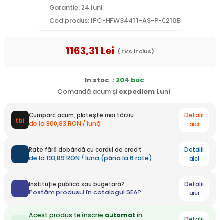
Garantie: 24 luni
Cod produs: IPC-HFW3441T-AS-P-0210B
1163
,31
Lei
(TVA inclus)
In stoc
: 204 buc
Comandă acum și
expediem
Luni
Detalii
Cumpără acum, plătește mai târziu
de la 300,83 RON / lună
aici
Detalii
Rate fără dobândă cu cardul de credit
de la 193,89 RON / lună (până la 6 rate)
aici
Detalii
Instituție publică sau bugetară?
Postăm produsul în catalogul SEAP
aici
Acest produs te înscrie
automat
în
Detalii