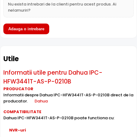
Nu exista intrebari de la clienti pentru acest produs. Ai
True WDR
nelamuriri?
Functia
TRUE WDR
oferita de senzorul de imagine al
camerei Dahua IPC-HFW3441T-AS-P-0210B, compenseaza
Adauga o intrebare
atat imaginea din prim plan, cat si imaginea de fundal, in
zone cu contrast puternic de iluminare, oferind detalii
clare pe intreaga scena.
Utile
Informatii utile pentru Dahua IPC-
HFW3441T-AS-P-0210B
PRODUCATOR
Informatii despre Dahua IPC-HFW3441T-AS-P-0210B direct de la
producator.
Dahua
COMPATIBILITATE
Dahua IPC-HFW3441T-AS-P-0210B poate functiona cu:
NVR-uri