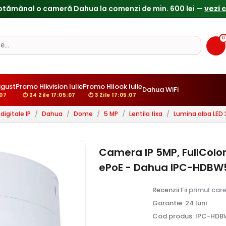
Reduceri de pana la 25% doar in luna iulie → Vezi ofertele
0
gust
Promo Hikvision Iulie
Promo Hilook Iulie
Dahua WiFi
:05
⏱ 24 Zile 17:05:05
⏱ 3 Zile 17:05:05
igitale IP
/
Dahua
/
Dome
/
5 MP
/
Lentila fixa
/
Lumina alba LED
Camera IP 5MP, FullColor
ePoE - Dahua IPC-HDBW
Recenzii:
Fii primul car
Garantie: 24 luni
Cod produs: IPC-HD