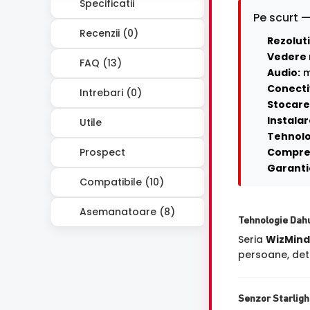
Specificatii
Pe scurt —
Recenzii (0)
Rezoluti
Vedere 
FAQ (13)
Audio:
m
Conecti
Intrebari (0)
Stocare 
Instalar
Utile
Tehnolo
Prospect
Compre
Garanti
Compatibile (10)
Asemanatoare (8)
Tehnologie Dah
Seria
WizMind
persoane, dete
Senzor Starligh