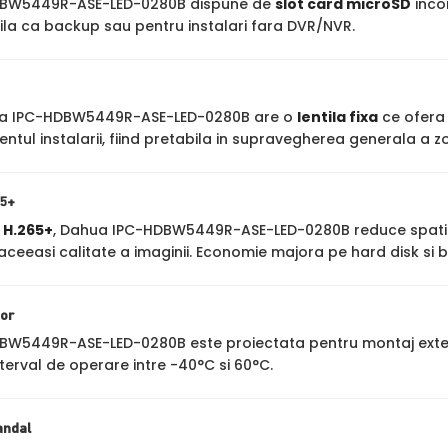
BW5449R-ASE-LED-0280B dispune de
slot card microSD
inco
ila ca backup sau pentru instalari fara DVR/NVR.
a IPC-HDBW5449R-ASE-LED-0280B are o
lentila fixa
ce ofera 
ntul instalarii, fiind pretabila in supravegherea generala a z
65+
a
H.265+
, Dahua IPC-HDBW5449R-ASE-LED-0280B reduce spatiul
ceeasi calitate a imaginii. Economie majora pe hard disk si 
ior
W5449R-ASE-LED-0280B este proiectata pentru montaj exter
interval de operare intre -40°C si 60°C.
andal