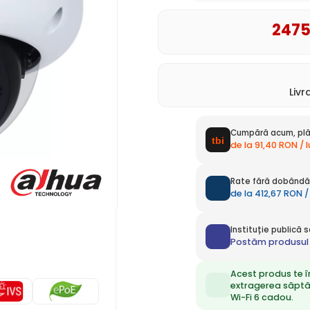
247
Liv
Cumpără acum, plă
de la 91,40 RON / 
Rate fără dobândă 
de la 412,67 RON /
Instituție publică
Postăm produsul 
Acest produs te î
extragerea săpt
Wi-Fi 6 cadou.