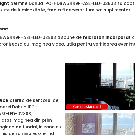
ight
permite Dahua IPC-HDBW5449R-ASE-LED-0280B sa capteze im
ute de luminozitate, fara a fi necesar iluminat suplimentar.
orat
BW5449R-ASE-LED-0280B dispune de
microfon incorporat
c
cronizeaza cu imaginea video, utila pentru verificarea evenime
WDR
oferita de senzorul de
merei Dahua IPC-
SE-LED-0280B,
atat imaginea din prim
maginea de fundal, in zone cu
nic de iluminare, oferind