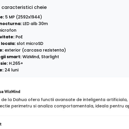
 caracteristici cheie
e:
5 MP (2592x1944)
nocturna:
LED alb 30m
icrofon
vitate:
PoE
locala:
slot microSD
e:
exterior (carcasa rezistenta)
gii smart:
WizMind, Starlight
sie:
H.265+
e:
24 luni
ua WizMind
de la Dahua ofera functii avansate de inteligenta artificial
ctie perimetru si analiza comportamentala, ideala pentru apl
t