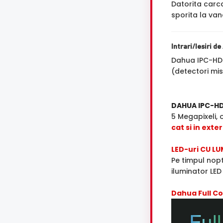
Datorita carc
sporita la van
Intrari/Iesiri d
Dahua IPC-HDB
(detectori mis
DAHUA IPC-H
5 Megapixeli,
cat si in exter
LED-uri CU LU
Pe timpul nopt
iluminator LED
Dahua Full Co