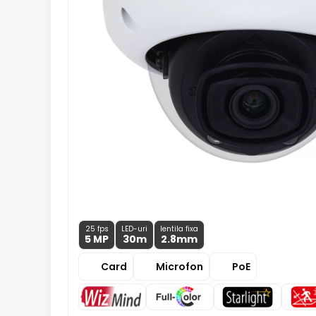
25 fps
LED-uri
lentila fixa
5 MP
30m
2.8
mm
Card
Microfon
PoE