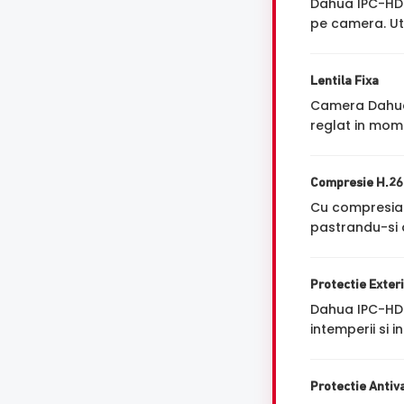
Dahua IPC-HD
pe camera. Ut
Lentila Fixa
Camera Dahu
reglat in mome
Compresie H.2
Cu compresi
pastrandu-si a
Protectie Exter
Dahua IPC-HDB
intemperii si 
Protectie Antiv