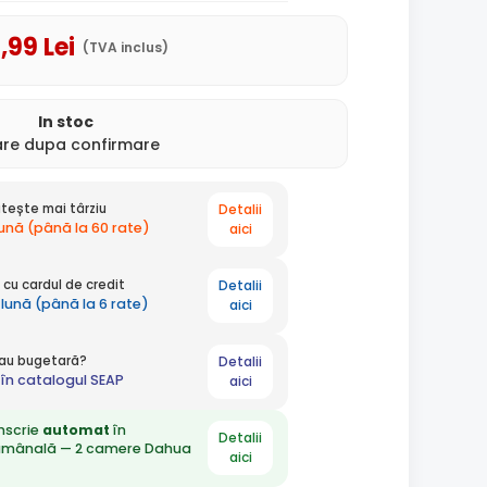
5
,99
Lei
(TVA inclus)
In stoc
rare dupa confirmare
Detalii
tește mai târziu
lună (până la 60 rate)
aici
Detalii
cu cardul de credit
 lună (până la 6 rate)
aici
Detalii
 sau bugetară?
în catalogul SEAP
aici
nscrie
automat
în
Detalii
ămânală — 2 camere Dahua
aici