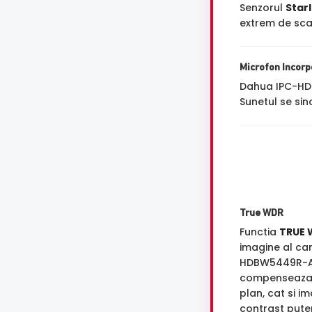
Senzorul
Starl
extrem de scaz
Microfon Incorp
Dahua IPC-HD
Sunetul se sin
True WDR
Functia
TRUE 
imagine al ca
HDBW5449R-A
compenseaza 
plan, cat si i
contrast puter