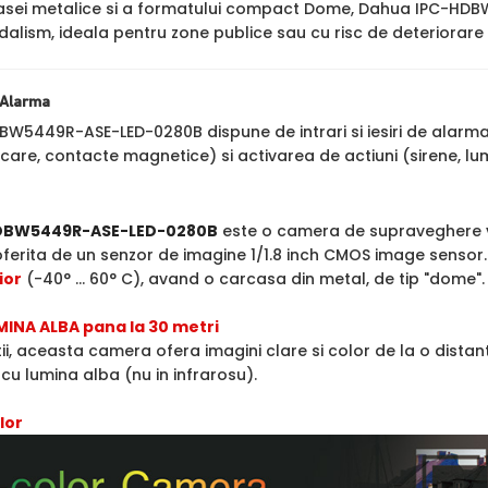
asei metalice si a formatului compact Dome, Dahua IPC-HD
dalism, ideala pentru zone publice sau cu risc de deteriorare 
e Alarma
W5449R-ASE-LED-0280B dispune de intrari si iesiri de alarma,
care, contacte magnetice) si activarea de actiuni (sirene, lum
DBW5449R-ASE-LED-0280B
este o camera de supraveghere vi
 oferita de un senzor de imagine 1/1.8 inch CMOS image sensor
ior
(-40° ... 60° C), avand o carcasa din metal, de tip "dome".
MINA ALBA pana la 30 metri
ii, aceasta camera ofera imagini clare si color de la o distan
 cu lumina alba (nu in infrarosu).
lor