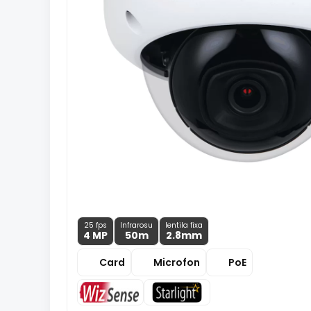
25 fps
Infrarosu
lentila fixa
4 MP
50m
2.8
mm
Card
Microfon
PoE