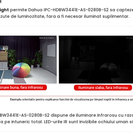
t
ight
permite Dahua IPC-HDBW3441E-AS-0280B-S2 sa capteze imag
ute de luminozitate, fara a fi necesar iluminat suplimentar.
W3441E-AS-0280B-S2 dispune de iluminare infrarosu cu raz
ara pe intuneric total. LED-urile IR sunt invizibile ochiului uman 