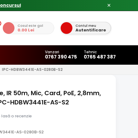
✕
Cosul este gol
Contul meu
0.00 Lei
Autentificare
Vanzari
Tehnic
0767 390 475
0765 487 387
IPC-HDBW3441E-AS-0280B-S2
, IR 50m, Mic, Card, PoE, 2,8mm,
 IPC-HDBW3441E-AS-S2
e lasă o recenzie
BW3441E-AS-0280B-S2