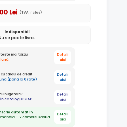
,00
Lei
(TVA inclus)
Indisponibil
Nu se poate livra.
Detalii
tește mai târziu
 lună
aici
Detalii
cu cardul de credit
 lună (până la 6 rate)
aici
Detalii
 sau bugetară?
în catalogul SEAP
aici
nscrie
automat
în
Detalii
ămânală — 2 camere Dahua
aici