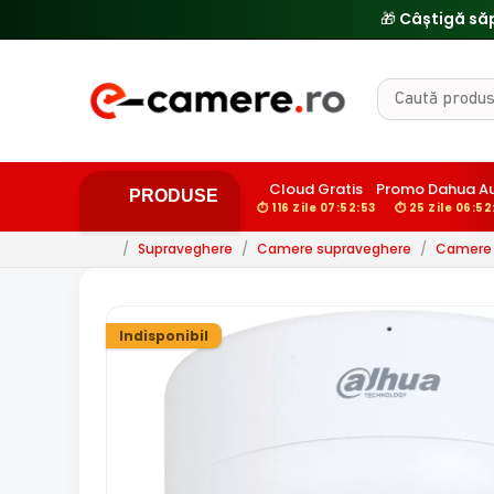
Cloud Gratis
Promo Dahua A
PRODUSE
⏱ 116 Zile 07:52:52
⏱ 25 Zile 06:52
/
Supraveghere
/
Camere supraveghere
/
Camere d
Indisponibil