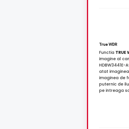
True WDR
Functia
TRUE 
imagine al ca
HDBW3441E-A
atat imaginea 
imaginea de f
puternic de il
pe intreaga s