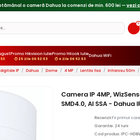
0
ugust
Promo Hikvision Iulie
Promo Hilook Iulie
Dahua WiFi
:52
⏱ 25 Zile 06:52:52
⏱ 4 Zile 06:52:52
igitale IP
/
Dahua
/
Dome
/
4 MP
/
Lentila fixa
/
Infrarosu 50m
/
Camera IP 4MP, WizSense
SMD4.0, AI SSA - Dahua
Recenzii:
Fii primul car
Garantie: 24 luni
Cod produs: IPC-HD