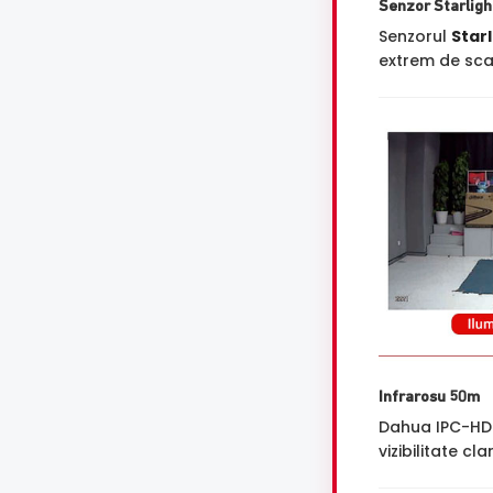
Senzor Starligh
Senzorul
Starl
extrem de scaz
Infrarosu 50m
Dahua IPC-HDB
vizibilitate cl