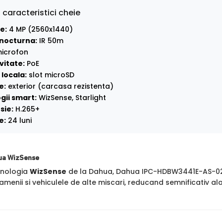
 caracteristici cheie
e:
4 MP (2560x1440)
nocturna:
IR 50m
icrofon
vitate:
PoE
locala:
slot microSD
e:
exterior (carcasa rezistenta)
gii smart:
WizSense, Starlight
sie:
H.265+
e:
24 luni
ua WizSense
hnologia
WizSense
de la Dahua, Dahua IPC-HDBW3441E-AS-028
amenii si vehiculele de alte miscari, reducand semnificativ a