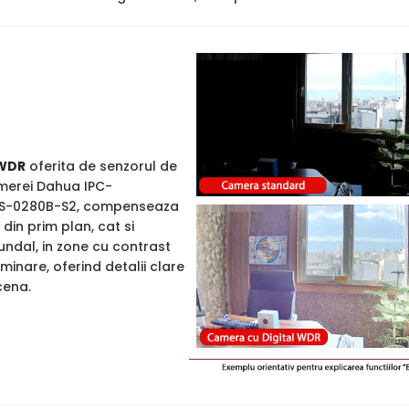
WDR
oferita de senzorul de
merei Dahua IPC-
S-0280B-S2, compenseaza
din prim plan, cat si
undal, in zone cu contrast
uminare, oferind detalii clare
cena.