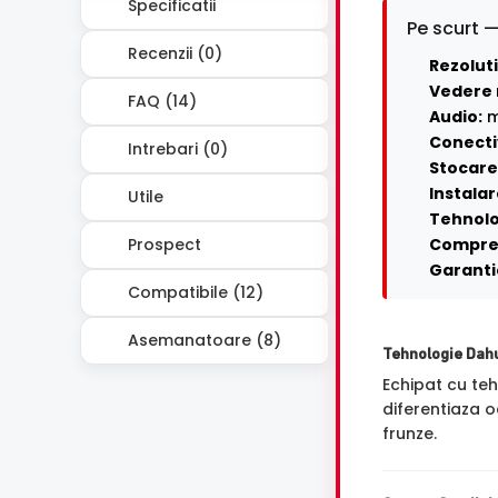
Specificatii
Pe scurt —
Recenzii (0)
Rezoluti
Vedere 
FAQ (14)
Audio:
m
Conecti
Intrebari (0)
Stocare 
Instalar
Utile
Tehnolo
Prospect
Compre
Garanti
Compatibile (12)
Asemanatoare (8)
Tehnologie Dah
Echipat cu te
diferentiaza o
frunze.