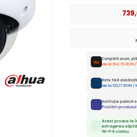
739
Cumpără acum, plă
de la 194,75 RON /
Rate fără dobândă 
de la 123,17 RON /
Instituție publică
Postăm produsul 
Acest produs te î
extragerea săpt
Wi-Fi 6 cadou.