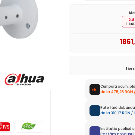
Ale
2.
1.861
1861
Liv
Cumpără acum, plă
de la 475,25 RON 
Rate fără dobândă 
de la 310,17 RON /
Instituție publică
Postăm produsul 