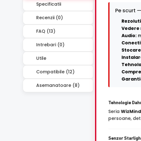
Specificatii
Pe scurt —
Recenzii (0)
Rezoluti
Vedere 
FAQ (13)
Audio:
m
Conecti
Intrebari (0)
Stocare 
Instalar
Utile
Tehnolo
Compatibile (12)
Compre
Garanti
Asemanatoare (8)
Tehnologie Dah
Seria
WizMind
persoane, dete
Senzor Starligh