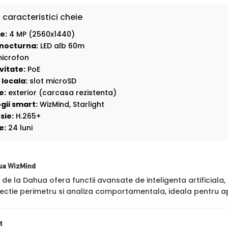
 caracteristici cheie
e:
4 MP (2560x1440)
nocturna:
LED alb 60m
icrofon
vitate:
PoE
locala:
slot microSD
e:
exterior (carcasa rezistenta)
gii smart:
WizMind, Starlight
sie:
H.265+
e:
24 luni
ua WizMind
de la Dahua ofera functii avansate de inteligenta artificial
ctie perimetru si analiza comportamentala, ideala pentru apl
t