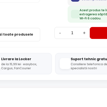
Acest produs te î
extragerea săpt
Wi-Fi 6 cadou.
-
+
zi toate produsele
Livrare la Locker
Suport tehnic gratu
de la 15,99 lei · easybox,
Consiliere telefonica de
Cargus, FanCourier
specialistii nostri