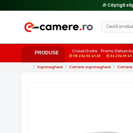
Cloud Gratis
Promo Dahua A
PRODUSE
⏱ 115 Zile 02:41:22
⏱ 24 Zile 01:41
/
Supraveghere
/
Camere supraveghere
/
Camere d