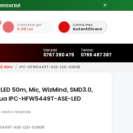
✕
Cosul este gol
Contul meu
0.00 Lei
Autentificare
Vanzari
Tehnic
0767 390 475
0765 487 387
LED 60m
/
IPC-HFW5449T-ASE-LED-0280B
LED 50m, Mic, WizMind, SMD3.0,
hua IPC-HFW5449T-ASE-LED
e lasă o recenzie
W5449T-ASE-LED-0280B