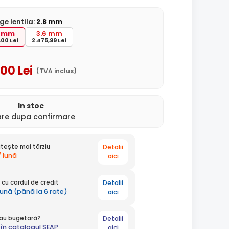
ge lentila:
2.8 mm
8 mm
3.6 mm
,00 Lei
2.475,99 Lei
,00
Lei
(TVA inclus)
In stoc
rare dupa confirmare
Detalii
tește mai târziu
/ lună
aici
Detalii
cu cardul de credit
 lună (până la 6 rate)
aici
Detalii
 sau bugetară?
în catalogul SEAP
aici