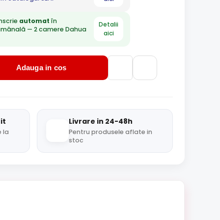
nscrie
automat
în
Detalii
ămânală — 2 camere Dahua
aici
Adauga in cos
it
Livrare in 24-48h
 la
Pentru produsele aflate in
stoc