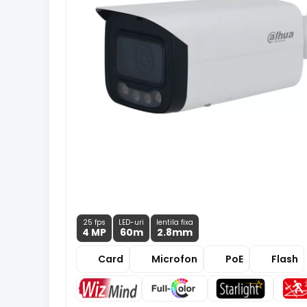
25 fps
LED-uri
lentila fixa
4 MP
60m
2.8
mm
Card
Microfon
PoE
Flash