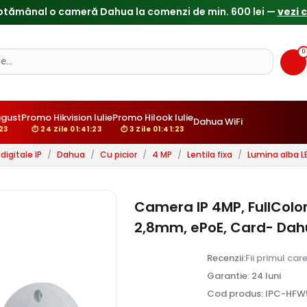
0
ugust
Promo Hikvision Iulie
Promo Hilook Iulie
Dahua WiFi
:22
⏱ 24 Zile 01:41:22
⏱ 3 Zile 01:41:22
igitale IP
/
Dahua
/
Cu picior
/
4 MP
/
Lentila fixa
/
Lumina alba 
Camera IP 4MP, FullColor
2,8mm, ePoE, Card- Da
Recenzii:
Fii primul car
Garantie: 24 luni
Cod produs: IPC-HF