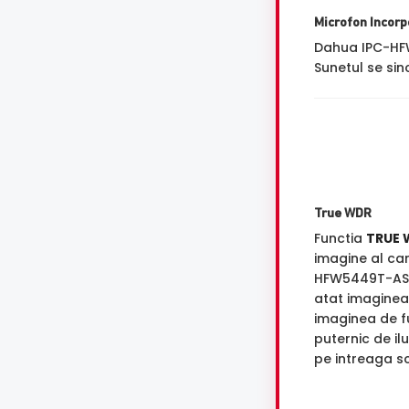
Microfon Incorp
Dahua IPC-HF
Sunetul se sin
True WDR
Functia
TRUE 
imagine al ca
HFW5449T-AS
atat imaginea 
imaginea de f
puternic de il
pe intreaga s