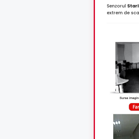
Senzorul
Starl
extrem de scaz