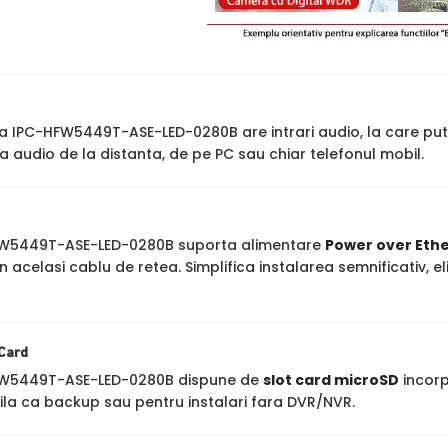
IPC-HFW5449T-ASE-LED-0280B are intrari audio, la care put
 audio de la distanta, de pe PC sau chiar telefonul mobil.
W5449T-ASE-LED-0280B suporta alimentare
Power over Ethe
n acelasi cablu de retea. Simplifica instalarea semnificativ,
 Card
W5449T-ASE-LED-0280B dispune de
slot card microSD
incorp
ila ca backup sau pentru instalari fara DVR/NVR.