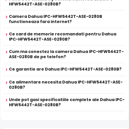
au caracter informativ.
HFW5442T-ASE-0280B?
Camera Dahua IPC-HFW5442T-ASE-0280B
functioneaza fara internet?
Ce card de memorie recomandati pentru Dahua
IPC-HFW5442T-ASE-0280B?
Cum ma conectez la camera Dahua IPC-HFW5442T-
ASE-0280B de pe telefon?
Infrarosu Inteligent (Smart IR)
Ce garantie are Dahua IPC-HFW5442T-ASE-0280B?
Dahua IPC-HFW5442T-ASE-0280B este dotata cu functia
Infrarosu Inteligent
(Smart IR), ce regleaza automat
Ce alimentare necesita Dahua IPC-HFW5442T-ASE-
intensitatea iluminatorului in infrarosu in functie de
0280B?
distanta obiectului, eliminand riscul de suprasaturare a
imaginii la distante mici.
Unde pot gasi specificatiile complete ale Dahua IPC-
HFW5442T-ASE-0280B?
True WDR
Functia
TRUE WDR
oferita de senzorul de imagine al
camerei Dahua IPC-HFW5442T-ASE-0280B, compenseaza