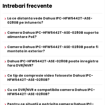
ANPR
Nu
Intrebari frecvente
Termala
Nu
Difuzor
Nu
Audio in/out
1 intrare audio
La ce distanta vede Dahua IPC-HFW5442T-ASE-
0280B pe intuneric?
Audio
si 1 iesire audio
Alarma
1 intrare alarma
Camera Dahua IPC-HFW5442T-ASE-0280B suporta
in/out
alimentare PoE?
Alarma
si 1 iesire alarma
- Detectie inteligenta : intruziune, tripwire, vehicul,
Alte functii
Camera Dahua IPC-HFW5442T-ASE-0280B poate fi
om
montata in exterior?
ALIMENTARE
12V DC / 9.5 W
Dahua IPC-HFW5442T-ASE-0280B poate inregistra
Alimentare
Sursa de alimentare NU este inclusa
fara DVR/NVR?
Da
Alimentare
Se poate alimenta printr-un singur cablu UTP/FTP din
Ce tip de compresie video foloseste Dahua IPC-
POE
NVR sau Switch POE
Filtru IR Mecanic (ICR)
HFW5442T-ASE-0280B?
Dahua IPC-HFW5442T-ASE-0280B are un
filtru IR
PROSPECT PRODUCATOR
mecanic autoretractabil
ce filtreaza lumina in infrarosu
Prospect
Cu ce DVR/NVR e compatibila camera Dahua IPC-
Dahua IPC-HFW5442T-ASE-0280B
tehnic
pe timpul zilei, pentru a evita defectele de culoare, iar pe
HFW5442T-ASE-0280B?
timpul noptii acesta este retras pentru a permite luminii IR
* Specificatiile tehnice ale produsului Dahua IPC-HFW5442T-ASE-0280B
sa treaca, imbunatatind vizibilitatea.
Pentru ce situatii e potrivita camera Dahua IPC-