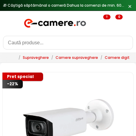
🎁 Câștigă săptămânal o cameră Dahua la comenzi de min. 600 lei —
✕
0
0
/
Supraveghere
/
Camere supraveghere
/
Camere digitale 
Pret special
-22%