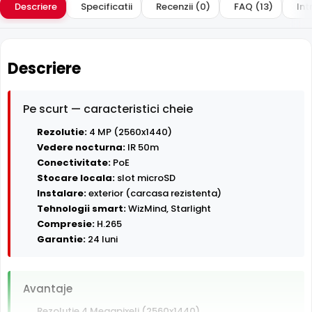
Descriere
Specificatii
Recenzii (0)
FAQ (13)
Int
Descriere
Pe scurt — caracteristici cheie
Rezolutie:
4 MP (2560x1440)
Vedere nocturna:
IR 50m
Conectivitate:
PoE
Stocare locala:
slot microSD
Instalare:
exterior (carcasa rezistenta)
Tehnologii smart:
WizMind, Starlight
Compresie:
H.265
Garantie:
24 luni
Avantaje
Rezolutie 4 Megapixeli (2560x1440)