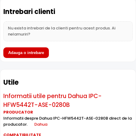
atat imaginea din prim plan, cat si imaginea de fundal, in
zone cu contrast puternic de iluminare, oferind detalii
Intrebari clienti
clare pe intreaga scena.
Nu exista intrebari de la clienti pentru acest produs. Ai
nelamuriri?
Adauga o intrebare
Utile
Informatii utile pentru Dahua IPC-
HFW5442T-ASE-0280B
PRODUCATOR
Intrari Audio
Informatii despre Dahua IPC-HFW5442T-ASE-0280B direct de la
Camera Dahua IPC-HFW5442T-ASE-0280B are intrari
producator.
Dahua
audio, la care puteti conecta microfoane, permitand
COMPATIBILITATE
supravegherea audio de la distanta, de pe PC sau chiar