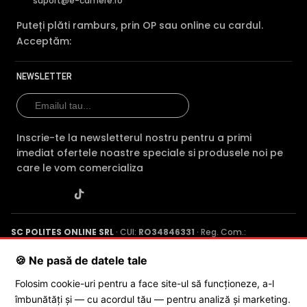
INTRARE ALARMA
suport@e-camere.ro
Intrarea de alarma cu care este dotata camera, poate fi
Puteți plăti ramburs, prin OP sau online cu cardul.
folosita pentru conectarea unui releu extern (detector
Acceptăm:
prezenta, contact magnetic, etc), ce poate actiona
mutarea camerei in anumite preseturi, activarea
inregistrarii, activarea unei iesiri de alarma sau multe
NEWSLETTER
altele.
Inscrie-te la newsletterul nostru pentru a primi
imediat ofertele noastre speciale si produsele noi pe
care le vom comercializa
SC POLITES ONLINE SRL
· CUI:
RO34846331
· Reg. Com.:
J2015001227161
· Capital social: 200 RON · Sediu: Str. Petrache
Poenaru, Nr. 1, Craiova, Jud. Dolj ·
Contactează-ne
·
Service produs
🍪 Ne pasă de datele tale
Folosim cookie-uri pentru a face site-ul să funcționeze, a-l
îmbunătăți și — cu acordul tău — pentru analiză și marketing.
© 2026 SC POLITES ONLINE SRL