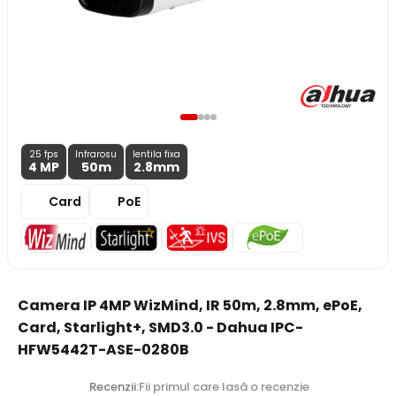
25 fps
Infrarosu
lentila fixa
4 MP
50m
2.8
mm
Card
PoE
Camera IP 4MP WizMind, IR 50m, 2.8mm, ePoE,
Card, Starlight+, SMD3.0 - Dahua IPC-
HFW5442T-ASE-0280B
Recenzii:
Fii primul care lasă o recenzie