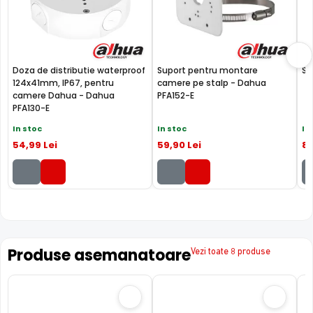
Doza de distributie waterproof
Suport pentru montare
Su
124x41mm, IP67, pentru
camere pe stalp - Dahua
camere Dahua - Dahua
PFA152-E
PFA130-E
TEHNOLOGIA STARLIGHT
In stoc
In stoc
In
Camera DAHUA IPC-HFW5442T-ASE-0280B este dotata
54
,99
Lei
59
,90
Lei
8
cu un senzor de imagine de ultima generatie: SONY
STARVIS, ce ii ofera camerei o sensibilitate extrem de
scazuta cu ajutorul careia camera poate oferi imagini
color in conditii de iluminare extrem de scazute.
Produse asemanatoare
Vezi toate 8 produse