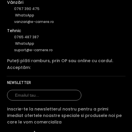
Vânzări
Slot card SD
Da
—
—
0767 390 475
WhatsApp
Tehnologie
IP
IP
IP
vanzari@e-camere.ro
Garantie
24 luni
24 luni
24 lu
Tehnic
0765 487 387
Audio
—
mic
mic
WhatsApp
suport@e-camere.ro
Comparatie detaliata:
Dahua IPC-HDBW2431E-S-S2 vs
Dahua IPC-T1E40-A-0280B →
·
Dahua IPC-HDBW2431E-
Puteți plăti ramburs, prin OP sau online cu cardul.
S-S2 vs Dahua IPC-T1E49-A-IL-0280B-S2 →
·
Dahua
Acceptăm:
IPC-HDBW2431E-S-S2 vs Dahua IPC-HDW1439V-A-IL →
NEWSLETTER
Inscrie-te la newsletterul nostru pentru a primi
imediat ofertele noastre speciale si produsele noi pe
care le vom comercializa