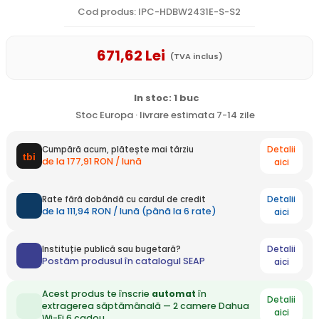
Cod produs: IPC-HDBW2431E-S-S2
671
,62
Lei
(TVA inclus)
In stoc: 1 buc
Stoc Europa · livrare estimata 7-14 zile
Detalii
Cumpără acum, plătește mai târziu
de la 177,91 RON / lună
aici
Detalii
Rate fără dobândă cu cardul de credit
de la 111,94 RON / lună (până la 6 rate)
aici
Detalii
Instituție publică sau bugetară?
Postăm produsul în catalogul SEAP
aici
Acest produs te înscrie
automat
în
Detalii
extragerea săptămânală — 2 camere Dahua
aici
Wi-Fi 6 cadou.