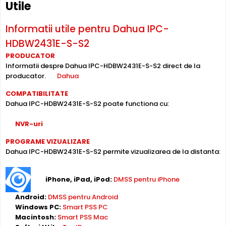
Utile
DAHUA IPC-HDBW2431E-S-S2
este o camera de
Informatii utile pentru Dahua IPC-
supraveghere video digitala IP, ce are o rezolutie maxima
HDBW2431E-S-S2
de 4 Megapixeli, oferita de un senzor de imagine 1/3a€
4Megapixel progressive CMOS. Camera poate fi instalata
PRODUCATOR
Informatii despre Dahua IPC-HDBW2431E-S-S2 direct de la
atat in interior, cat si in exterior
(-40° ... 60° C), avand o
producator.
Dahua
carcasa din metal, de tip "dome".
COMPATIBILITATE
INFRAROSU pana la 30 metri
Dahua IPC-HDBW2431E-S-S2 poate functiona cu:
Poate oferi imagini pe timpul noptii sau in conditii de
iluminare scazuta, de la o distanta de pana la 30 metri,
NVR-uri
IPC-HDBW2431E-S-S2 fiind dotata cu un iluminator in
PROGRAME VIZUALIZARE
infrarosu cu LED-uri IR.
Dahua IPC-HDBW2431E-S-S2 permite vizualizarea de la distanta:
iPhone, iPad, iPod:
DMSS pentru iPhone
Android:
DMSS pentru Android
Windows PC:
Smart PSS PC
Macintosh:
Smart PSS Mac