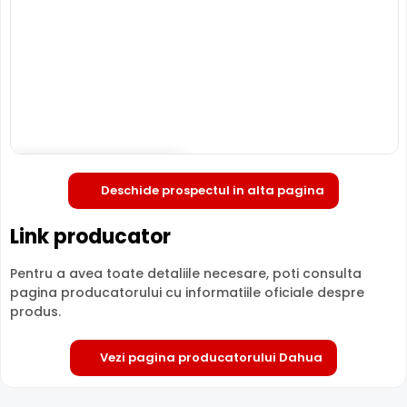
HDBW2431E-S-S2 permite instalarea unui asemenea card
(neinclus).
Deschide in fullscreen
Deschide prospectul in alta pagina
Link producator
Pentru a avea toate detaliile necesare, poti consulta
pagina producatorului cu informatiile oficiale despre
produs.
Vezi pagina producatorului Dahua