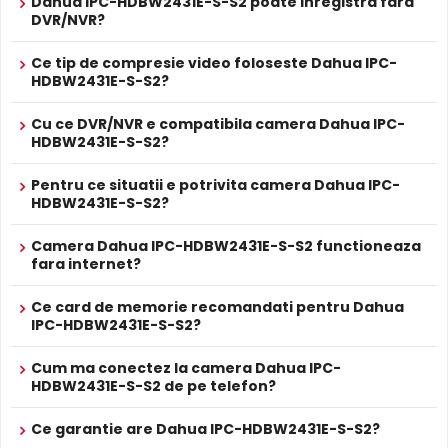
Dahua IPC-HDBW2431E-S-S2 poate inregistra fara
PROSPECT PRODUCATOR
vizibile.
DVR/NVR?
Prospect
Dahua IPC-HDBW2431E-S-S2
tehnic
Ce tip de compresie video foloseste Dahua IPC-
Alimentare PoE
HDBW2431E-S-S2?
* Specificatiile tehnice ale produsului Dahua IPC-HDBW2431E-S-S2 au
Dahua IPC-HDBW2431E-S-S2 suporta alimentare
Power
caracter informativ.
over Ethernet (PoE)
, primind atat date cat si alimentare
Cu ce DVR/NVR e compatibila camera Dahua IPC-
prin acelasi cablu de retea. Simplifica instalarea
HDBW2431E-S-S2?
semnificativ, eliminand necesitatea unui cablu de
alimentare separat.
Pentru ce situatii e potrivita camera Dahua IPC-
HDBW2431E-S-S2?
Inregistrare pe Card
Camera Dahua IPC-HDBW2431E-S-S2 functioneaza
Dahua IPC-HDBW2431E-S-S2 dispune de
slot card
fara internet?
microSD
incorporat, permitand inregistrarea locala
direct pe camera. Utila ca backup sau pentru instalari
Ce card de memorie recomandati pentru Dahua
IPC-HDBW2431E-S-S2?
fara DVR/NVR.
Cum ma conectez la camera Dahua IPC-
Lentila Fixa
HDBW2431E-S-S2 de pe telefon?
Camera Dahua IPC-HDBW2431E-S-S2 are o
lentila fixa
ce
ofera un unghi fix de vizualizare, ce nu poate fi reglat in
Ce garantie are Dahua IPC-HDBW2431E-S-S2?
momentul instalarii, fiind pretabila in supravegherea