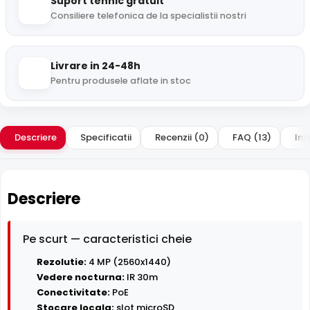
Suport tehnic gratuit
Consiliere telefonica de la specialistii nostri
Livrare in 24-48h
Pentru produsele aflate in stoc
Descriere
Specificatii
Recenzii (0)
FAQ (13)
Int
Descriere
Pe scurt — caracteristici cheie
Rezolutie:
4 MP (2560x1440)
Vedere nocturna:
IR 30m
Conectivitate:
PoE
Stocare locala:
slot microSD