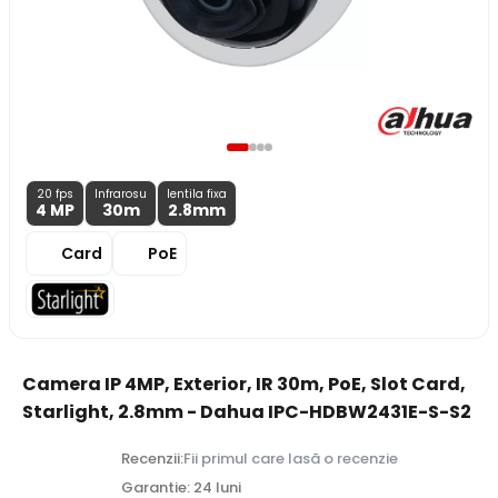
20 fps
Infrarosu
lentila fixa
4 MP
30m
2.8
mm
Card
PoE
Camera IP 4MP, Exterior, IR 30m, PoE, Slot Card,
Starlight, 2.8mm - Dahua IPC-HDBW2431E-S-S2
Recenzii:
Fii primul care lasă o recenzie
Garantie: 24 luni