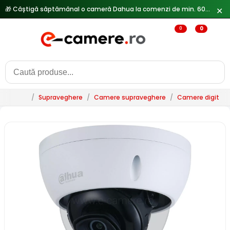
🎁 Câștigă săptămânal o cameră Dahua la comenzi de min. 600 lei —
✕
0
0
/
Supraveghere
/
Camere supraveghere
/
Camere digitale 