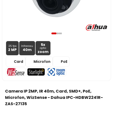
5x
25 fps
Infrarosu
optic
2 MP
40m
zoom
Card
Microfon
PoE
Camera IP 2MP, IR 40m, Card, SMD+, PoE,
Microfon, WizSense - Dahua IPC-HDBW2241R-
ZAS-27135