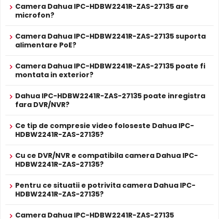
Camera Dahua IPC-HDBW2241R-ZAS-27135 are
ALIMENTARE
microfon?
12V DC / 7.2 W
Alimentare
Sursa de alimentare NU este inclusa
Camera Dahua IPC-HDBW2241R-ZAS-27135 suporta
Da
Alimentare
alimentare PoE?
Se poate alimenta printr-un singur cablu UTP/FTP din
POE
NVR sau Switch POE
Camera Dahua IPC-HDBW2241R-ZAS-27135 poate fi
PROSPECT PRODUCATOR
montata in exterior?
Prospect
Infrarosu Inteligent (Smart IR)
Dahua IPC-HDBW2241R-ZAS-27135
tehnic
Dahua IPC-HDBW2241R-ZAS-27135 este dotata cu functia
Dahua IPC-HDBW2241R-ZAS-27135 poate inregistra
Infrarosu Inteligent
(Smart IR), ce regleaza automat
fara DVR/NVR?
* Specificatiile tehnice ale produsului Dahua IPC-HDBW2241R-ZAS-27135
intensitatea iluminatorului in infrarosu in functie de
au caracter informativ.
distanta obiectului, eliminand riscul de suprasaturare a
Ce tip de compresie video foloseste Dahua IPC-
imaginii la distante mici.
HDBW2241R-ZAS-27135?
Cu ce DVR/NVR e compatibila camera Dahua IPC-
Microfon Incorporat
HDBW2241R-ZAS-27135?
Dahua IPC-HDBW2241R-ZAS-27135 dispune de
microfon
incorporat
care permite inregistrarea audio in timp real.
Pentru ce situatii e potrivita camera Dahua IPC-
Sunetul se sincronizeaza cu imaginea video, utila pentru
HDBW2241R-ZAS-27135?
verificarea evenimentelor si conversatiilor din zona
monitorizata.
Camera Dahua IPC-HDBW2241R-ZAS-27135