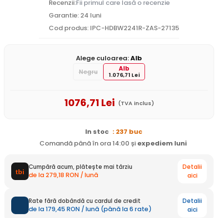
Recenzii:
Fii primul care lasă o recenzie
Garantie: 24 luni
Cod produs: IPC-HDBW2241R-ZAS-27135
Alege culoarea:
Alb
Alb
Negru
1.076,71 Lei
1076
,71
Lei
(TVA inclus)
In stoc
: 237 buc
Comandă până în ora 14:00 și
expediem
luni
Detalii
Cumpără acum, plătește mai târziu
de la 279,18 RON / lună
aici
Detalii
Rate fără dobândă cu cardul de credit
de la 179,45 RON / lună (până la 6 rate)
aici