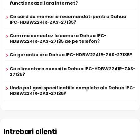
functioneaza fara internet?
True WDR
Ce card de memorie recomandati pentru Dahua
Functia
TRUE WDR
oferita de senzorul de imagine al
IPC-HDBW2241R-ZAS-27135?
camerei Dahua IPC-HDBW2241R-ZAS-27135,
compenseaza atat imaginea din prim plan, cat si
Cum ma conectez la camera Dahua IPC-
HDBW2241R-ZAS-27135 de pe telefon?
imaginea de fundal, in zone cu contrast puternic de
iluminare, oferind detalii clare pe intreaga scena.
Ce garantie are Dahua IPC-HDBW2241R-ZAS-27135?
Ce alimentare necesita Dahua IPC-HDBW2241R-ZAS-
27135?
Unde pot gasi specificatiile complete ale Dahua IPC-
HDBW2241R-ZAS-27135?
Intrebari clienti