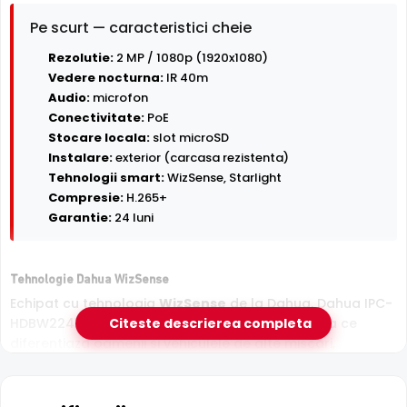
Pe scurt — caracteristici cheie
Rezolutie:
2 MP / 1080p (1920x1080)
Vedere nocturna:
IR 40m
Audio:
microfon
Conectivitate:
PoE
Stocare locala:
slot microSD
Instalare:
exterior (carcasa rezistenta)
Tehnologii smart:
WizSense, Starlight
Compresie:
H.265+
Garantie:
24 luni
Tehnologie Dahua WizSense
Echipat cu tehnologia
WizSense
de la Dahua, Dahua IPC-
HDBW2241R-ZAS-27135 ofera detectie inteligenta ce
Citeste descrierea completa
diferentiaza oamenii si vehiculele de alte miscari,
reducand semnificativ alarmele false cauzate de
animale, ploaie sau frunze.