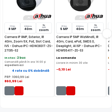
5x
5x
15 fps
Infrarosu
25 fps
Infrarosu
optic
optic
8 MP
40m
5 MP
40m
zoom
zoom
Camera IP 8MP, Exterior, IR
Camera IP 5MP WizMindS, IR
Ca
40m, Zoom 5X, PoE, Slot Card,
40m, Card, ePoE, SMD3.0,
40
IVS - Dahua IPC-HDW2831T-ZS-
Deeplight, AI ISP - Dahua IPC-
De
27135-S2
HDW5541T-ZE-S3
HD
In stoc
: 2 buc
La comanda
In
Comandă până în ora 14:00 și
Livrare in minim 30 zile
Li
expediem azi
Perimeter Protection
-0
,10
Lei
-
4 rate cu 0% dobândă
PRP:
1060
,99
Lei
860
,99
Lei