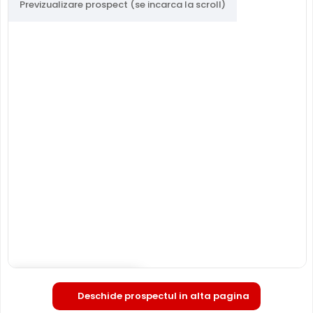
Previzualizare prospect (se incarca la scroll)
DAHUA IPC-HDBW2241R-ZAS-27135
este o camera de
supraveghere video digitala IP, ce are o rezolutie maxima
de 2 Megapixeli, oferita de un senzor de imagine 1/2.8inch
CMOS. Camera poate fi instalata
atat in interior, cat si in
exterior
(-30° ... 60° C), avand o carcasa din metal, de
tip "dome".
INFRAROSU pana la 40 metri
Poate oferi imagini pe timpul noptii sau in conditii de
iluminare scazuta, de la o distanta de pana la 40 metri,
IPC-HDBW2241R-ZAS-27135 fiind dotata cu un iluminator
in infrarosu cu LED-uri IR.
Deschide in fullscreen
Deschide prospectul in alta pagina