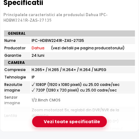
Specificatii
Senzor Starlight
Senzorul
Principalele caracteristici ale produsului Dahua IPC-
Starlight
permite Dahua IPC-HDBW2241R-ZAS-
HDBW2241R-ZAS-27135
27135 sa capteze imagini clare si detaliate chiar si la
niveluri extrem de scazute de luminozitate, fara a fi
Specificatii
GENERAL
necesar iluminat suplimentar.
tehnice
Nume
IPC-HDBW2241R-ZAS-27135
Dahua
Producator
Dahua
(vezi detalii pe pagina producatorului)
IPC-
HDBW2241R-
Garantie
24 luni
ZAS-
CAMERA
27135
Compresie
H.265+ / H.265 / H.264+ / H.264 / MJPEG
Tehnologie
IP
Rezolutie
√ 1080P (1920 x 1080 pixeli) cu 25.00 cadre/sec
Infrarosu 40m
imagine
√ 720P (1280 x 720 pixeli) cu 25.00 cadre/sec
Dahua IPC-HDBW2241R-ZAS-27135 dispune de iluminare
Senzor
1/2.8inch CMOS
imagine
infrarosu cu raza de actiune de pana la
40 metri
, oferind
Zoom motorizat 5x, reglabil din DVR/NVR de la
vizibilitate clara pe intuneric total. LED-urile IR sunt
Lentila
distanta
invizibile ochiului uman si nu deranjeaza.
Distanta focala: 2.7 - 13.5 mm (108.0° - 30.0°)
Vezi toate specificatiile
Pana la 40 metri (pentru vizualizarea pe timpul
Infrarosu
noptii)