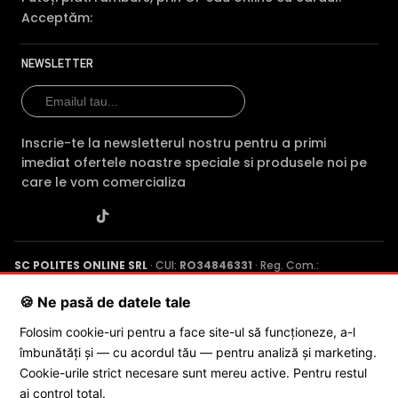
Acceptăm:
NEWSLETTER
Inscrie-te la newsletterul nostru pentru a primi
imediat ofertele noastre speciale si produsele noi pe
care le vom comercializa
Codare folosind Inteligenta Artificiala
SC POLITES ONLINE SRL
· CUI:
RO34846331
· Reg. Com.:
J2015001227161
· Capital social: 200 RON · Sediu: Str. Petrache
Poenaru, Nr. 1, Craiova, Jud. Dolj ·
Contactează-ne
·
Service produs
🍪 Ne pasă de datele tale
Folosim cookie-uri pentru a face site-ul să funcționeze, a-l
îmbunătăți și — cu acordul tău — pentru analiză și marketing.
© 2026 SC POLITES ONLINE SRL
Cookie-urile strict necesare sunt mereu active. Pentru restul
ai control total.