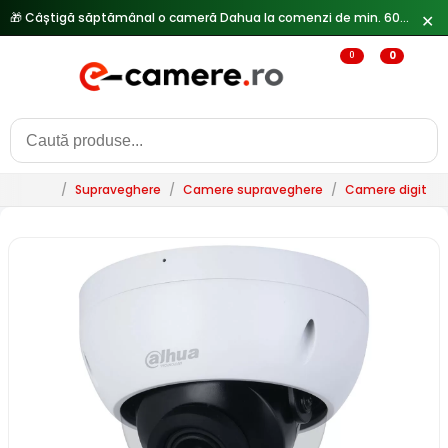
✕
🔥
Reduceri de pana la 25% doar in luna iulie → Vezi ofertele
0
0
/
Supraveghere
/
Camere supraveghere
/
Camere digitale 