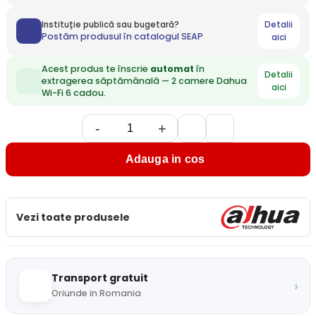
Detalii
Instituție publică sau bugetară?
Postăm produsul în catalogul SEAP
aici
Acest produs te înscrie
automat
în
Detalii
extragerea săptămânală — 2 camere Dahua
aici
Wi-Fi 6 cadou.
-
+
Adauga in cos
Vezi toate produsele
Transport gratuit
›
Oriunde in Romania