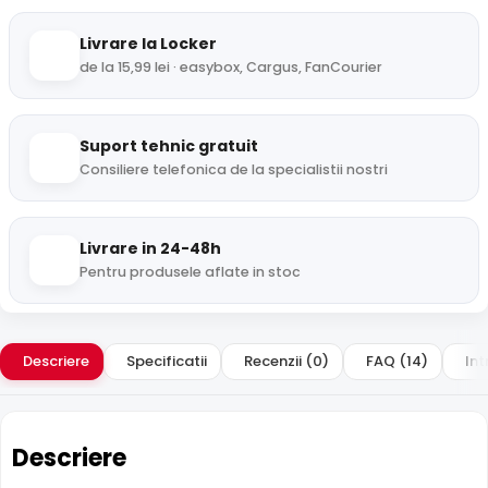
Livrare la Locker
de la 15,99 lei · easybox, Cargus, FanCourier
Suport tehnic gratuit
Consiliere telefonica de la specialistii nostri
Livrare in 24-48h
Pentru produsele aflate in stoc
Descriere
Specificatii
Recenzii (0)
FAQ (14)
Int
Descriere