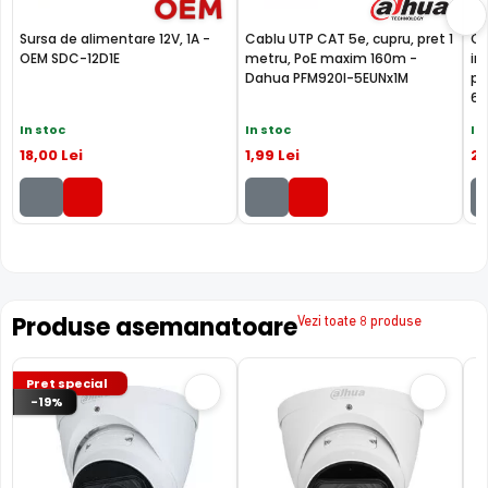
masina, de exemplu.
Sursa de alimentare 12V, 1A -
Cablu UTP CAT 5e, cupru, pret 1
Ca
OEM SDC-12D1E
metru, PoE maxim 160m -
in
Functiile WizSense:
Dahua PFM920I-5EUNx1M
pe
SMD Plus (Smart Motion Detection)
6U
In stoc
In stoc
In
18
,00
Lei
1
,99
Lei
2
,
Cu ajutorul functie SMD Plus, camera IP Dahua IPC-
Produse asemanatoare
Vezi toate 8 produse
HDBW2241R-ZAS-27135, ofera o detectie a miscarii
inteligenta, facand diferenta intre miscarile provocate de
om sau masina, eliminandu-le pe cele provocate de
Pret special
vegetatie, animale, insecte, lumini sau chiar ploaie.
-19%