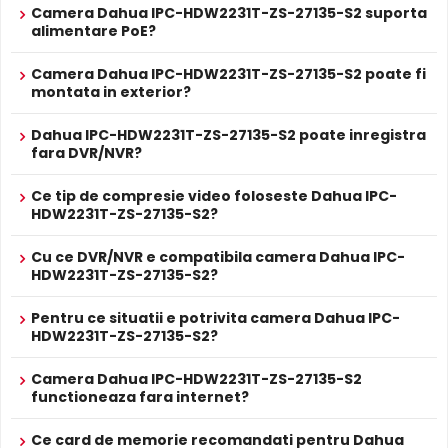
Camera Dahua IPC-HDW2231T-ZS-27135-S2 suporta
12V DC / 6.4 W
Alimentare
alimentare PoE?
Sursa de alimentare NU este inclusa
Da
Alimentare
Camera Dahua IPC-HDW2231T-ZS-27135-S2 poate fi
Se poate alimenta printr-un singur cablu UTP/FTP din
POE
montata in exterior?
NVR sau Switch POE
PROSPECT PRODUCATOR
Dahua IPC-HDW2231T-ZS-27135-S2 poate inregistra
Prospect
Dahua IPC-HDW2231T-ZS-27135-S2
fara DVR/NVR?
tehnic
Ce tip de compresie video foloseste Dahua IPC-
* Specificatiile tehnice ale produsului Dahua IPC-HDW2231T-ZS-27135-S2
HDW2231T-ZS-27135-S2?
Infrarosu Inteligent (Smart IR)
au caracter informativ.
Dahua IPC-HDW2231T-ZS-27135-S2 este dotata cu functia
Cu ce DVR/NVR e compatibila camera Dahua IPC-
Infrarosu Inteligent
(Smart IR), ce regleaza automat
HDW2231T-ZS-27135-S2?
intensitatea iluminatorului in infrarosu in functie de
distanta obiectului, eliminand riscul de suprasaturare a
Pentru ce situatii e potrivita camera Dahua IPC-
imaginii la distante mici.
HDW2231T-ZS-27135-S2?
Camera Dahua IPC-HDW2231T-ZS-27135-S2
True WDR
functioneaza fara internet?
Functia
TRUE WDR
oferita de senzorul de imagine al
camerei Dahua IPC-HDW2231T-ZS-27135-S2,
Ce card de memorie recomandati pentru Dahua
compenseaza atat imaginea din prim plan, cat si