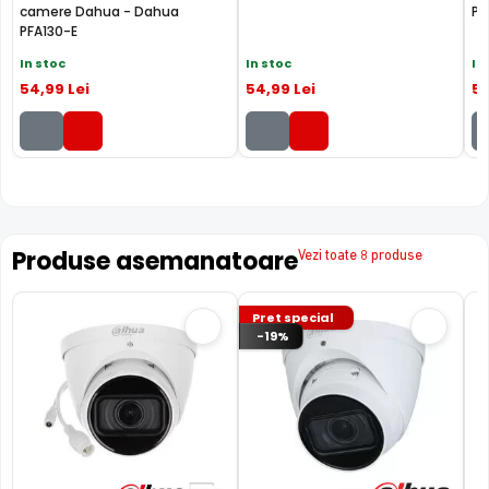
camere Dahua - Dahua
PF
PFA130-E
In stoc
In stoc
In
54
,99
Lei
54
,99
Lei
5
Produse asemanatoare
Vezi toate 8 produse
Pret special
-19%
FILTRU IR MECANIC (ICR / IR Cut Fillter)
Camera DAHUA IPC-HDW2231T-ZS-27135-S2 are un filtru