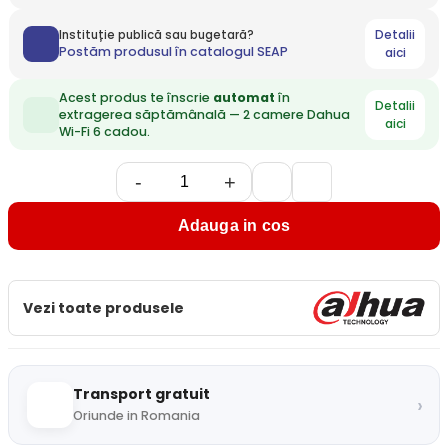
Detalii
Instituție publică sau bugetară?
Postăm produsul în catalogul SEAP
aici
Acest produs te înscrie
automat
în
Detalii
extragerea săptămânală — 2 camere Dahua
aici
Wi-Fi 6 cadou.
-
+
Adauga in cos
Vezi toate produsele
Transport gratuit
›
Oriunde in Romania