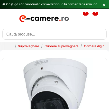
✕
🔥
Reduceri de pana la 25% doar in luna iulie → Vezi ofertele
0
0
/
Supraveghere
/
Camere supraveghere
/
Camere digitale 