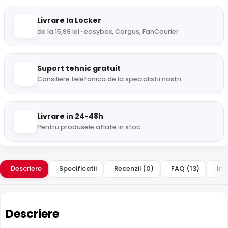
Livrare la Locker
de la 15,99 lei · easybox, Cargus, FanCourier
Suport tehnic gratuit
Consiliere telefonica de la specialistii nostri
Livrare in 24-48h
Pentru produsele aflate in stoc
Descriere
Specificatii
Recenzii (0)
FAQ (13)
Int
Descriere