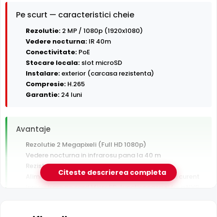
Pe scurt — caracteristici cheie
Rezolutie:
2 MP / 1080p (1920x1080)
Vedere nocturna:
IR 40m
Conectivitate:
PoE
Stocare locala:
slot microSD
Instalare:
exterior (carcasa rezistenta)
Compresie:
H.265
Garantie:
24 luni
Avantaje
Rezolutie 2 Megapixeli (Full HD 1080p)
Vedere nocturna in infrarosu pana la 40 m
Rezistenta la exterior — ploaie, praf si inghet
Citeste descrierea completa
Alimentare PoE — un singur cablu pentru date si curent
Inregistrare pe card MicroSD, functioneaza si fara NVR
Garantie 24 luni si suport tehnic gratuit in romana