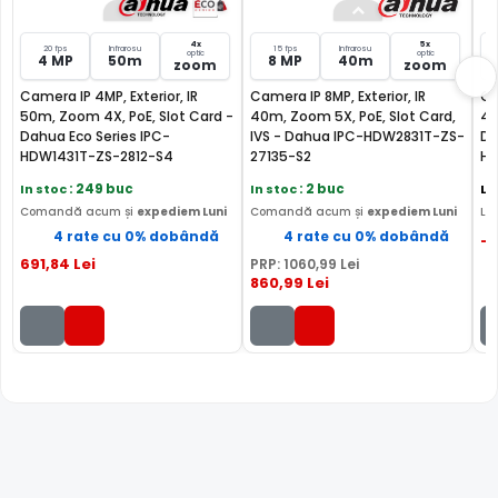
IR Mecanic autoretractabil ce filtreaza lumina in infrarosu
pe timpul zilei, pentru a evita anumitele defecte de
4x
5x
20 fps
Infrarosu
15 fps
Infrarosu
afisare a culorilor, iar pe timpul noptii acesta este retras
optic
optic
4 MP
50m
8 MP
40m
zoom
zoom
pentru a permite luminii in infrarosu sa treaca,
Camera IP 4MP, Exterior, IR
Camera IP 8MP, Exterior, IR
Ca
imbunatatind vizibilitatea camerei in modul alb/negru.
50m, Zoom 4X, PoE, Slot Card -
40m, Zoom 5X, PoE, Slot Card,
40
Dahua Eco Series IPC-
IVS - Dahua IPC-HDW2831T-ZS-
De
HDW1431T-ZS-2812-S4
27135-S2
HD
In stoc
: 249 buc
In stoc
: 2 buc
La
Comandă acum și
expediem Luni
Comandă acum și
expediem Luni
Liv
4 rate cu 0% dobândă
4 rate cu 0% dobândă
-
691
,84
Lei
PRP:
1060
,99
Lei
860
,99
Lei
TRUE WDR (Wide Dinamic Range)