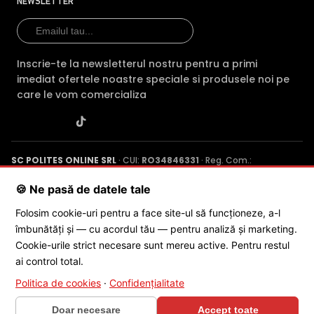
NEWSLETTER
supraveghere video DAHUA IPC-HDW2231T-ZS-27135-S2,
este dotata cu functia Infrarosu Inteligent (Smart IR).
Inscrie-te la newsletterul nostru pentru a primi
imediat ofertele noastre speciale si produsele noi pe
care le vom comercializa
SC POLITES ONLINE SRL
· CUI:
RO34846331
· Reg. Com.:
J2015001227161
· Capital social: 200 RON · Sediu: Str. Petrache
Poenaru, Nr. 1, Craiova, Jud. Dolj ·
Contactează-ne
·
Service produs
🍪 Ne pasă de datele tale
* Imaginile, stocul si specificatiile tehnice pentru produsul Dahua IPC-
Folosim cookie-uri pentru a face site-ul să funcționeze, a-l
HDW2231T-ZS-27135-S2 au caracter informativ si pot contine erori sau
îmbunătăți și — cu acordul tău — pentru analiză și marketing.
© 2026 SC POLITES ONLINE SRL
accesorii care nu sunt incluse in pachetul standard al produsului.
Cookie-urile strict necesare sunt mereu active. Pentru restul
Acestea pot fi schimbate fara instiintare prealabila si nu constituie
ai control total.
obligativitate contractuala. Va stam oricand la dispozitie pentru
eventuale clarificari.
Politica de cookies
·
Confidențialitate
Compara cu produse asemanatoare
Doar necesare
Accept toate