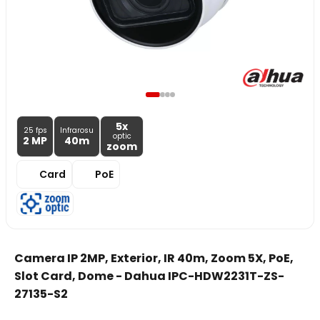
5x
25 fps
Infrarosu
optic
2 MP
40m
zoom
Card
PoE
Camera IP 2MP, Exterior, IR 40m, Zoom 5X, PoE,
Slot Card, Dome - Dahua IPC-HDW2231T-ZS-
27135-S2