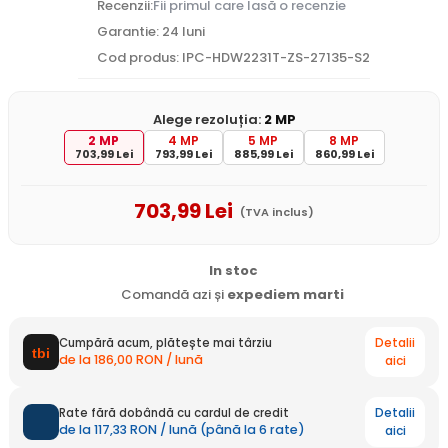
Recenzii:
Fii primul care lasă o recenzie
Garantie: 24 luni
Cod produs: IPC-HDW2231T-ZS-27135-S2
Alege rezoluția:
2 MP
2 MP
4 MP
5 MP
8 MP
703,99 Lei
793,99 Lei
885,99 Lei
860,99 Lei
703
,99
Lei
(TVA inclus)
In stoc
Comandă azi și
expediem
marti
Detalii
Cumpără acum, plătește mai târziu
de la 186,00 RON / lună
aici
Detalii
Rate fără dobândă cu cardul de credit
de la 117,33 RON / lună (până la 6 rate)
aici