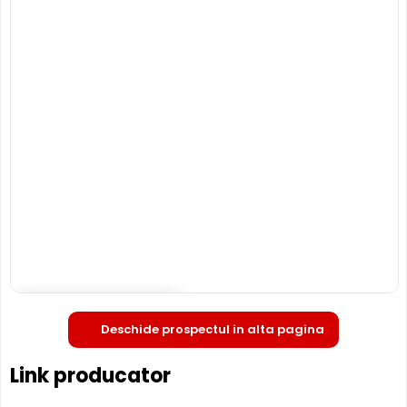
de tip "dome".
INFRAROSU pana la 40 metri
Poate oferi imagini pe timpul noptii sau in conditii de
iluminare scazuta, de la o distanta de pana la 40 metri,
IPC-HDW2231T-ZS-27135-S2 fiind dotata cu un iluminator
in infrarosu cu LED-uri IR.
ZOOM OPTIC MOTORIZAT
Deschide in fullscreen
Camera DAHUA IPC-HDW2231T-ZS-27135-S2
are o lentila
Deschide prospectul in alta pagina
cu zoom optic motorizat, adica o lentila varifocala insa
una ce permite reglarea unghiului de la distanta, din
Link producator
inregistrator (DVR/NVR), din interfata web, din softul de