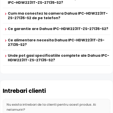
IPC-HDW2231T-ZS-27135-S2?
imaginea de fundal, in zone cu contrast puternic de
iluminare, oferind detalii clare pe intreaga scena.
Cum ma conectez la camera Dahua IPC-HDW2231T-
ZS-27135-S2 de pe telefon?
Ce garantie are Dahua IPC-HDW2231T-ZS-27135-S2?
Ce alimentare necesita Dahua IPC-HDW2231T-ZS-
27135-S2?
Unde pot gasi specificatiile complete ale Dahua IPC-
HDW2231T-ZS-27135-S2?
Intrebari clienti
Alimentare PoE
Dahua IPC-HDW2231T-ZS-27135-S2 suporta alimentare
Nu exista intrebari de la clienti pentru acest produs. Ai
Power over Ethernet (PoE)
, primind atat date cat si
nelamuriri?
alimentare prin acelasi cablu de retea. Simplifica