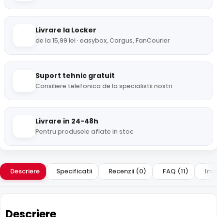
Livrare la Locker
de la 15,99 lei · easybox, Cargus, FanCourier
Suport tehnic gratuit
Consiliere telefonica de la specialistii nostri
Livrare in 24-48h
Pentru produsele aflate in stoc
Descriere
Specificatii
Recenzii (0)
FAQ (11)
Intr
Descriere