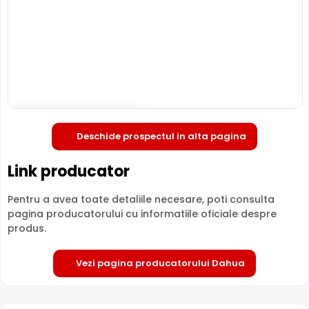
INTRARE ALARMA
Intrarea de alarma cu care este dotata camera, poate fi
folosita pentru conectarea unui releu extern (detector
prezenta, contact magnetic, etc), ce poate actiona
mutarea camerei in anumite preseturi, activarea
inregistrarii, activarea unei iesiri de alarma sau multe
altele.
Deschide in fullscreen
Deschide prospectul in alta pagina
Link producator
Pentru a avea toate detaliile necesare, poti consulta
pagina producatorului cu informatiile oficiale despre
produs.
Vezi pagina producatorului Dahua