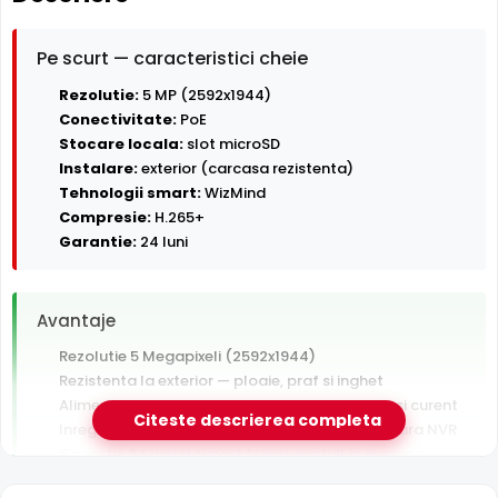
Pe scurt — caracteristici cheie
Rezolutie:
5 MP (2592x1944)
Conectivitate:
PoE
Stocare locala:
slot microSD
Instalare:
exterior (carcasa rezistenta)
Tehnologii smart:
WizMind
Compresie:
H.265+
Garantie:
24 luni
Avantaje
Rezolutie 5 Megapixeli (2592x1944)
Rezistenta la exterior — ploaie, praf si inghet
Alimentare PoE — un singur cablu pentru date si curent
Citeste descrierea completa
Inregistrare pe card MicroSD, functioneaza si fara NVR
Garantie 24 luni si suport tehnic gratuit in romana