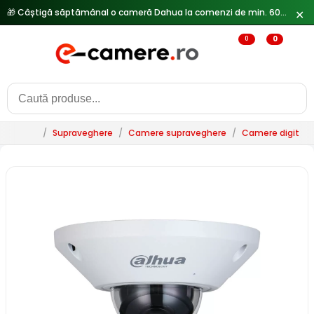
✕
0
0
/
Supraveghere
/
Camere supraveghere
/
Camere digitale 