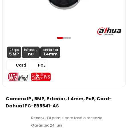
25 fps
Infrarosu
lentila fixa
5 MP
nu
1.4
mm
Card
PoE
Camera IP , 5MP, Exterior, 1.4mm, PoE, Card-
Dahua IPC-EB5541-AS
Recenzii:
Fii primul care lasă o recenzie
Garantie: 24 luni