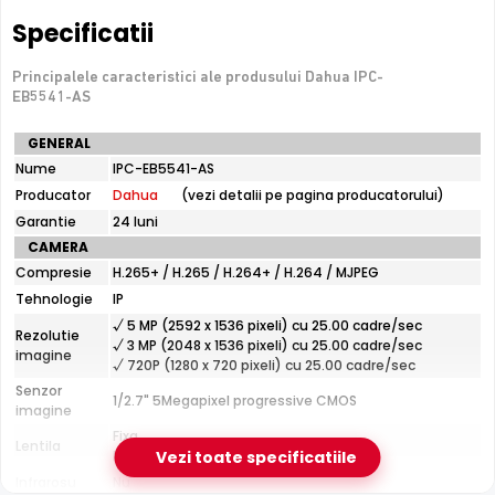
De luat in calcul
Specificatii
Fara microfon/difuzor — nu inregistreaza audio
Principalele caracteristici ale produsului Dahua IPC-
EB5541-AS
e-Camere.ro recomanda acest produs pentru:
Specificatii
GENERAL
curtea si exteriorul casei; instalari profesionale cu
tehnice
Nume
IPC-EB5541-AS
cablare UTP structurata.
Dahua
Producator
Dahua
(vezi detalii pe pagina producatorului)
IPC-
EB5541-
Garantie
24 luni
AS
Tehnologie Dahua WizMind
CAMERA
Seria
WizMind
de la Dahua ofera functii avansate de
Compresie
H.265+ / H.265 / H.264+ / H.264 / MJPEG
inteligenta artificiala, incluzand recunoastere faciala,
Tehnologie
IP
numarare persoane, detectie perimetru si analiza
√ 5 MP (2592 x 1536 pixeli) cu 25.00 cadre/sec
Rezolutie
comportamentala, ideala pentru aplicatii profesionale.
√ 3 MP (2048 x 1536 pixeli) cu 25.00 cadre/sec
imagine
√ 720P (1280 x 720 pixeli) cu 25.00 cadre/sec
Senzor
1/2.7" 5Megapixel progressive CMOS
True WDR
imagine
Functia
TRUE WDR
oferita de senzorul de imagine al
Fixa
Lentila
camerei Dahua IPC-EB5541-AS, compenseaza atat
Distanta focala: 1.4 mm(180.0°)
Vezi toate specificatiile
imaginea din prim plan, cat si imaginea de fundal, in zone
Infrarosu
Nu