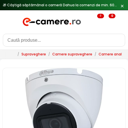
✕
0
0
/
Supraveghere
/
Camere supraveghere
/
Camere analogi