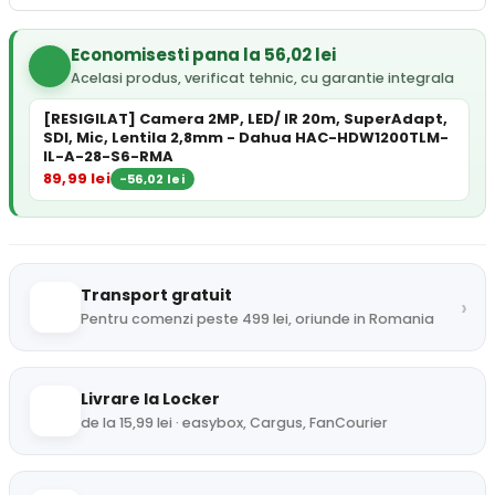
Economisesti pana la
56,02 lei
Acelasi produs, verificat tehnic, cu garantie integrala
[RESIGILAT] Camera 2MP, LED/ IR 20m, SuperAdapt,
SDI, Mic, Lentila 2,8mm - Dahua HAC-HDW1200TLM-
IL-A-28-S6-RMA
89,99 lei
−56,02 lei
Transport gratuit
›
Pentru comenzi peste 499 lei, oriunde in Romania
Livrare la Locker
de la 15,99 lei · easybox, Cargus, FanCourier