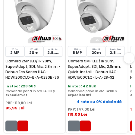
MICROFON INCLUS
Puteti supraveghea atat video, dar si audio zona
acoperita de aceasta camera, fiind dotata cu un
microfon incorporat, ajutand la identificarea unor
zgomote suspecte, fara a fi nevoie sa va deplasati in
locatia respectiva, eliminand astfel un pericol destul de
mare.
25 fps
LED si IR
lentila fixa
25 fps
LED si IR
lentila fixa
2 MP
20m
2.8
5 MP
20m
2.8
mm
mm
Camera 2MP LED/ IR 20m,
Camera 5MP LED/ IR 20m,
Ca
SuperAdapt, SDI, Mic, 2,8mm -
SuperAdapt, SDI, Mic, 2,8mm,
LE
Dahua Eco Series HAC-
Quick-install - Dahua HAC-
2.
HDW1200CLQ-IL-A-0280B-S6
HDW1500CLQ-IL-A-28-S2
HD
In stoc
: 228 buc
In stoc
: 42 buc
In
Comandă până în ora 14:00 și
Comandă până în ora 14:00 și
Co
expediem azi
expediem azi
ex
4 rate cu 0% dobândă
PRP:
119
,80
Lei
95
,95
Lei
15
PRP:
147
,00
Lei
119
,00
Lei