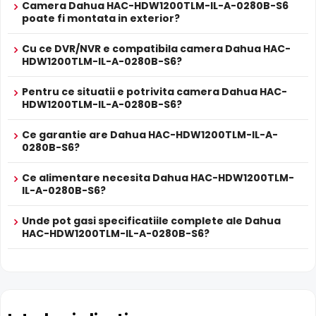
Camera Dahua HAC-HDW1200TLM-IL-A-0280B-S6
poate fi montata in exterior?
Cu ce DVR/NVR e compatibila camera Dahua HAC-
HDW1200TLM-IL-A-0280B-S6?
Pentru ce situatii e potrivita camera Dahua HAC-
HDW1200TLM-IL-A-0280B-S6?
Infrarosu Inteligent (Smart IR)
Ce garantie are Dahua HAC-HDW1200TLM-IL-A-
Dahua HAC-HDW1200TLM-IL-A-0280B-S6 este dotata cu
0280B-S6?
functia
Infrarosu Inteligent
(Smart IR), ce regleaza
Ce alimentare necesita Dahua HAC-HDW1200TLM-
automat intensitatea iluminatorului in infrarosu in functie
IL-A-0280B-S6?
de distanta obiectului, eliminand riscul de suprasaturare
a imaginii la distante mici.
Unde pot gasi specificatiile complete ale Dahua
HAC-HDW1200TLM-IL-A-0280B-S6?