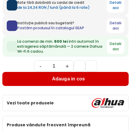
Detalii
Rate fără dobândă cu cardul de credit
de la 24,34 RON / lună (până la 6 rate)
aici
Detalii
Instituție publică sau bugetară?
Postăm produsul în catalogul SEAP
aici
La comenzi de min.
600 lei
intri automat în
Detalii
extragerea săptămânală — 2 camere Dahua
aici
Wi-Fi 6 cadou.
-
+
Adauga in cos
Vezi toate produsele
Produse vândute frecvent împreună