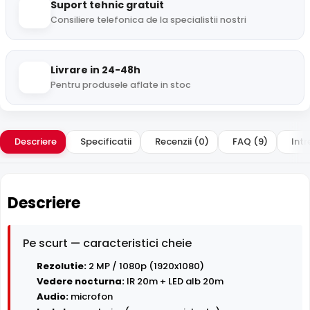
Suport tehnic gratuit
Consiliere telefonica de la specialistii nostri
Livrare in 24-48h
Pentru produsele aflate in stoc
Descriere
Specificatii
Recenzii (0)
FAQ (9)
Intr
Descriere
Pe scurt — caracteristici cheie
Rezolutie:
2 MP / 1080p (1920x1080)
Vedere nocturna:
IR 20m + LED alb 20m
Audio:
microfon