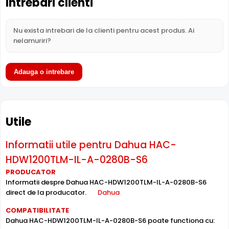
Intrebari clienti
Nu exista intrebari de la clienti pentru acest produs. Ai
nelamuriri?
Adauga o intrebare
BLC (Compensare Lumina)
Functia
BLC
(Backlight Compensation) cu care este
Utile
dotata camera Dahua HAC-HDW1200TLM-IL-A-0280B-S6,
permite ca obiectele aflate pe un fundal foarte luminos
(de exemplu, in dreptul unei ferestre sau a unei usi de
Informatii utile pentru Dahua HAC-
acces) sa fie vizibile.
HDW1200TLM-IL-A-0280B-S6
PRODUCATOR
Microfon Incorporat
Informatii despre Dahua HAC-HDW1200TLM-IL-A-0280B-S6
Dahua HAC-HDW1200TLM-IL-A-0280B-S6 dispune de
direct de la producator.
Dahua
microfon incorporat
care permite inregistrarea audio in
COMPATIBILITATE
timp real. Sunetul se sincronizeaza cu imaginea video,
Dahua HAC-HDW1200TLM-IL-A-0280B-S6 poate functiona cu:
utila pentru verificarea evenimentelor si conversatiilor din