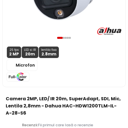
25 fps
LED si IR
lentila fixa
2 MP
20m
2.8
mm
Microfon
Camera 2MP, LED/ IR 20m, SuperAdapt, SDI, Mic,
Lentila 2,8mm - Dahua HAC-HDW1200TLM-IL-
A-28-S6
Recenzii:
Fii primul care lasă o recenzie