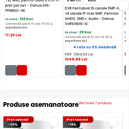
TVI, AHD, pentru cablu UTP/FTP,
5 MP
HDD
Lite
pret per set - Dahua DHI-
DVR Pentabrid 16 canale 5MP-N
Ca
PFM800-4K
+8 canale IP max 6MP, Permite
Su
1xHDD, SMD+, Audio - Dahua
2,
In stoc
: 100 buc
XVR5116HS-I3
HF
Comandă până în ora 14:00 și
expediem azi
In stoc
: 29 buc
In
17
,23
Lei
Comandă până în ora 14:00 și
Co
expediem azi
ex
4 rate cu 0% dobândă
15
PRP:
1050
,50
Lei
1049
,99
Lei
LENTILA FIXA
Camera DAHUA HAC-HDW1200TLM-IL-A-0280B-S6
are o
lentila ce ofera un unghi fix de vizualizare, ce nu poate fi
reglat in momentul instalarii acesteia, fiind pretabila in
Produse asemanatoare
Vezi toate 7 produse
supravegherea generala a zonelor. Distanta focala este
de 2.8 mm, oferind un unghi orizontal de 102.0°.
Pret special
Pret special
-20%
-19%