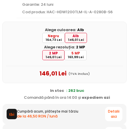
Garantie: 24 luni
Cod produs: HAC-HDW1200TLM-IL-A-0280B-S6
Alege culoarea:
Alb
Negru
Alb
164,73 Lei
146,01 Lei
Alege rezoluția:
2 MP
2 MP
5 MP
146,01 Lei
163,99 Lei
146
,01
Lei
(TVA inclus)
In stoc
: 262 buc
Comandă până în ora 14:00 și
expediem
azi
Detalii
Cumpără acum, plătește mai târziu
de la 46,50 RON / lună
aici