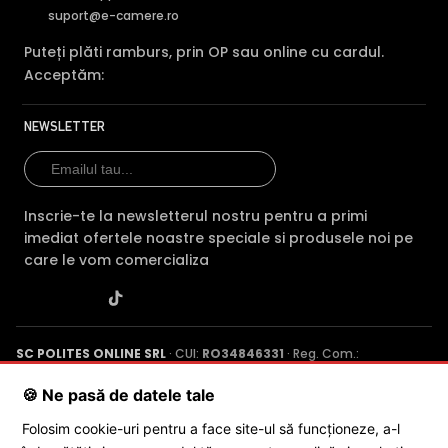
suport@e-camere.ro
Puteți plăti ramburs, prin OP sau online cu cardul.
Acceptăm:
NEWSLETTER
Inscrie-te la newsletterul nostru pentru a primi
imediat ofertele noastre speciale si produsele noi pe
BLC (Backlight Compensation)
care le vom comercializa
Functia BLC (compensarea luminii din spate) cu care este
dotata camera de supraveghere video DAHUA HAC-
HDW1200TLM-IL-A-0280B-S6, permite ca obiectele aflate
pe un fundal foarte luminos, de exemplu, in dreptul unei
SC POLITES ONLINE SRL
· CUI:
RO34846331
· Reg. Com.:
J2015001227161
· Capital social: 200 RON · Sediu: Str. Petrache
ferestre sau a unei usi de acces, care in mod normal apar
Poenaru, Nr. 1, Craiova, Jud. Dolj ·
Contactează-ne
·
Service produs
🍪 Ne pasă de datele tale
foarte intunecate, sa fie vizibile, insa fundalul devine
suprasaturat (foarte alb).
Folosim cookie-uri pentru a face site-ul să funcționeze, a-l