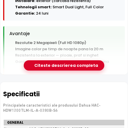
Instalare:
exterior (carcasa rezistenta)
Tehnologii smart:
Smart Dual Light, Full Color
Garantie:
24 luni
Avantaje
Rezolutie 2 Megapixeli (Full HD 1080p)
Imagine color pe timp de noapte pana la 20 m
Rezistenta la exterior — ploaie, praf si inghet
Garantie 24 luni si suport tehnic gratuit in romana
Citeste descrierea completa
De luat in calcul
Tehnologie analogica HD — necesita DVR, nu se
conecteaza direct la retea
Specificatii
Principalele caracteristici ale produsului Dahua HAC-
e-Camere.ro recomanda acest produs pentru:
HDW1200TLM-IL-A-0280B-S6
curtea si exteriorul casei.
Specificatii
GENERAL
tehnice