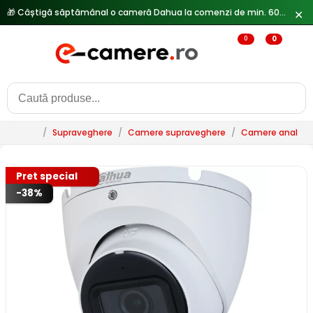
🎁 Câștigă săptămânal o cameră Dahua la comenzi de min. 600 lei —
✕
0
0
/
Supraveghere
/
Camere supraveghere
/
Camere analogi
Pret special
-38%