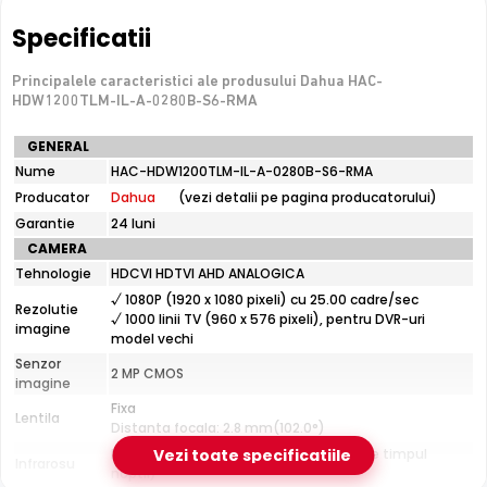
Tehnologie analogica HD — necesita DVR, nu se
conecteaza direct la retea
Specificatii
Principalele caracteristici ale produsului Dahua HAC-
e-Camere.ro recomanda acest produs pentru:
HDW1200TLM-IL-A-0280B-S6-RMA
curtea si exteriorul casei.
Specificatii
GENERAL
tehnice
Nume
HAC-HDW1200TLM-IL-A-0280B-S6-RMA
Dahua
Producator
Dahua
(vezi detalii pe pagina producatorului)
Smart Dual Light
HAC-
HDW1200TLM-
Dahua HAC-HDW1200TLM-IL-A-0280B-S6-RMA combina
Garantie
24 luni
IL-
infrarosu
cu
lumina alba
: pe timp de noapte,
CAMERA
A-
functioneaza in mod IR discret, iar cand detecteaza o
Tehnologie
HDCVI HDTVI AHD ANALOGICA
0280B-
miscare, comuta automat pe lumina alba pentru imagini
S6-
√ 1080P (1920 x 1080 pixeli) cu 25.00 cadre/sec
Rezolutie
RMA
color clare ale evenimentului.
√ 1000 linii TV (960 x 576 pixeli), pentru DVR-uri
imagine
model vechi
Senzor
2 MP CMOS
imagine
Fixa
Lentila
Distanta focala: 2.8 mm(102.0°)
Pana la 20 metri (pentru vizualizarea pe timpul
Vezi toate specificatiile
Infrarosu
noptii)