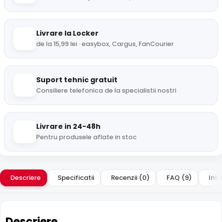
Livrare la Locker
de la 15,99 lei · easybox, Cargus, FanCourier
Suport tehnic gratuit
Consiliere telefonica de la specialistii nostri
Livrare in 24-48h
Pentru produsele aflate in stoc
Descriere
Specificatii
Recenzii (0)
FAQ (9)
Intr
Descriere