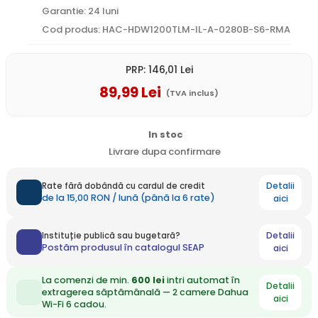
Garantie: 24 luni
Cod produs: HAC-HDW1200TLM-IL-A-0280B-S6-RMA
PRP:
146
,01
Lei
89
,99
Lei
(TVA inclus)
In stoc
Livrare dupa confirmare
Detalii
Rate fără dobândă cu cardul de credit
de la 15,00 RON / lună (până la 6 rate)
aici
Detalii
Instituție publică sau bugetară?
Postăm produsul în catalogul SEAP
aici
La comenzi de min.
600 lei
intri automat în
Detalii
extragerea săptămânală — 2 camere Dahua
aici
Wi-Fi 6 cadou.