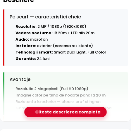
Pe scurt — caracteristici cheie
Rezolutie:
2 MP / 1080p (1920x1080)
Vedere nocturna:
IR 20m + LED alb 20m
Audio:
microfon
Instalare:
exterior (carcasa rezistenta)
Tehnologii smart:
Smart Dual Light, Full Color
Garantie:
24 luni
Avantaje
Rezolutie 2 Megapixeli (Full HD 1080p)
Imagine color pe timp de noapte pana la 20 m
Rezistenta la exterior — ploaie, praf si inghet
Garantie 24 luni si suport tehnic gratuit in romana
Citeste descrierea completa
De luat in calcul