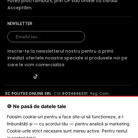
Puteți plăti ramburs, prin OP sau online cu cardul.
Acceptăm:
NEWSLETTER
Inscrie-te la newsletterul nostru pentru a primi
imediat ofertele noastre speciale si produsele noi pe
care le vom comercializa
FILTRU IR MECANIC (ICR / IR Cut Fillter)
SC POLITES ONLINE SRL
· CUI:
RO34846331
· Reg. Com.:
J2015001227161
· Capital social: 200 RON · Sediu: Str. Petrache
Camera DAHUA HAC-HDW1200TLM-IL-A-0280B-S6 are un
Poenaru, Nr. 1, Craiova, Jud. Dolj ·
Contactează-ne
·
Service produs
🍪 Ne pasă de datele tale
filtru IR Mecanic autoretractabil ce filtreaza lumina in
Folosim cookie-uri pentru a face site-ul să funcționeze, a-l
infrarosu pe timpul zilei, pentru a evita anumitele defecte
îmbunătăți și — cu acordul tău — pentru analiză și marketing.
de afisare a culorilor, iar pe timpul noptii acesta este
© 2026 SC POLITES ONLINE SRL
retras pentru a permite luminii in infrarosu sa treaca,
Cookie-urile strict necesare sunt mereu active. Pentru restul
imbunatatind vizibilitatea camerei in modul alb/negru.
ai control total.