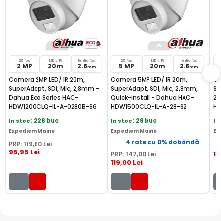
functii de Inteligenta Artificiala, simplificand cautarea
evenimentelor in inregistrari
a€¢ Permite inregistratoarelor, ce au functia SMD Plus, sa
filtreze alarmele false si permite clasificarea
evenimentelor generate de oameni sau masini
25 fps
LED si IR
lentila fixa
25 fps
LED si IR
lentila fixa
2 MP
20m
2.8
5 MP
20m
2.8
mm
mm
Camera 2MP LED/ IR 20m,
Camera 5MP LED/ IR 20m,
Ca
SuperAdapt, SDI, Mic, 2,8mm -
SuperAdapt, SDI, Mic, 2,8mm,
Su
Dahua Eco Series HAC-
Quick-install - Dahua HAC-
2,
HDW1200CLQ-IL-A-0280B-S6
HDW1500CLQ-IL-A-28-S2
HD
In stoc
: 228 buc
In stoc
: 28 buc
In
Expediem Maine
Expediem Maine
Ex
4 rate cu 0% dobândă
PRP:
119
,80
Lei
95
,95
Lei
14
PRP:
147
,00
Lei
119
,00
Lei