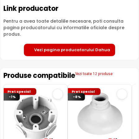
HAC-HDW1200TLM-IL-A-0280B-S6 fiind dotata cu un
Link producator
iluminator in infrarosu cu LED-uri IR.
Pentru a avea toate detaliile necesare, poti consulta
pagina producatorului cu informatiile oficiale despre
produs.
Vezi pagina producatorului Dahua
Dahua Full Color
Produse compatibile
Vezi toate 12 produse
Pret special
Pret special
-1%
-8%
Camera HAC-HDW1200TLM-IL-A-0280B-S6 de la Dahua,