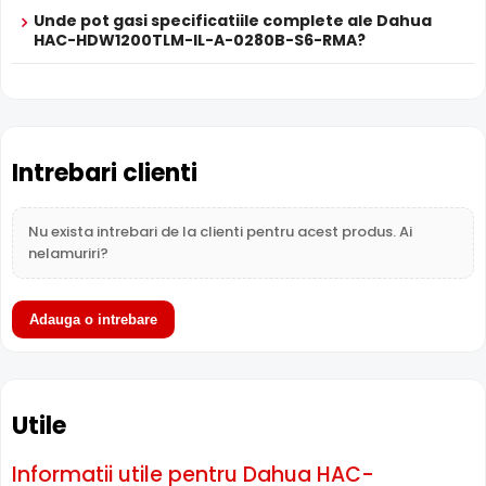
suprasaturare a imaginii la distante mici.
Unde pot gasi specificatiile complete ale Dahua
HAC-HDW1200TLM-IL-A-0280B-S6-RMA?
Intrebari clienti
Nu exista intrebari de la clienti pentru acest produs. Ai
nelamuriri?
Adauga o intrebare
BLC (Compensare Lumina)
Functia
BLC
(Backlight Compensation) cu care este
Utile
dotata camera Dahua HAC-HDW1200TLM-IL-A-0280B-S6-
RMA, permite ca obiectele aflate pe un fundal foarte
luminos (de exemplu, in dreptul unei ferestre sau a unei
Informatii utile pentru Dahua HAC-