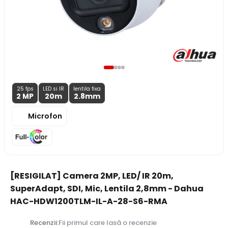
25 fps
LED si IR
lentila fixa
2 MP
20m
2.8
mm
Microfon
[RESIGILAT] Camera 2MP, LED/ IR 20m,
SuperAdapt, SDI, Mic, Lentila 2,8mm - Dahua
HAC-HDW1200TLM-IL-A-28-S6-RMA
Recenzii:
Fii primul care lasă o recenzie