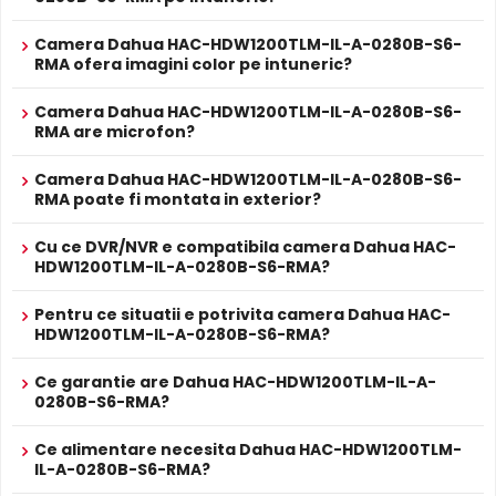
ALIMENTARE
Dahua HAC-HDW1200TLM-IL-A-0280B-S6-RMA are un
Camera Dahua HAC-HDW1200TLM-IL-A-0280B-S6-
12V DC / 2.6 W
filtru IR mecanic autoretractabil
ce filtreaza lumina in
Alimentare
RMA ofera imagini color pe intuneric?
Sursa de alimentare NU este inclusa
infrarosu pe timpul zilei, pentru a evita defectele de
Alimentare
culoare, iar pe timpul noptii acesta este retras pentru a
Nu
Camera Dahua HAC-HDW1200TLM-IL-A-0280B-S6-
POC
permite luminii IR sa treaca, imbunatatind vizibilitatea.
RMA are microfon?
PROSPECT PRODUCATOR
Prospect
Dahua HAC-HDW1200TLM-IL-A-0280B-S6-RMA
Camera Dahua HAC-HDW1200TLM-IL-A-0280B-S6-
tehnic
RMA poate fi montata in exterior?
* Specificatiile tehnice ale produsului Dahua HAC-HDW1200TLM-IL-A-
Cu ce DVR/NVR e compatibila camera Dahua HAC-
0280B-S6-RMA au caracter informativ.
HDW1200TLM-IL-A-0280B-S6-RMA?
Pentru ce situatii e potrivita camera Dahua HAC-
HDW1200TLM-IL-A-0280B-S6-RMA?
Infrarosu Inteligent (Smart IR)
Ce garantie are Dahua HAC-HDW1200TLM-IL-A-
Dahua HAC-HDW1200TLM-IL-A-0280B-S6-RMA este
0280B-S6-RMA?
dotata cu functia
Infrarosu Inteligent
(Smart IR), ce
Ce alimentare necesita Dahua HAC-HDW1200TLM-
regleaza automat intensitatea iluminatorului in infrarosu
IL-A-0280B-S6-RMA?
in functie de distanta obiectului, eliminand riscul de