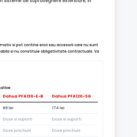
re in sisteme de supraveghere exterioare, in
rmativ si pot contine erori sau accesorii care nu sunt
abila si nu constituie obligativitate contractuala. Va
ative
Dahua PFA130-E-B
Dahua PFA120-SG
69 lei
174 lei
Doze si suporti
Doze si suporti
Doze jonctiuni
Doze jonctiuni