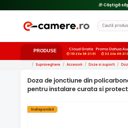
🎁 Câștigă să
Cloud Gratis
Promo Dahua Au
PRODUSE
⏱ 113 Zile 09:21:00
⏱ 22 Zile 08:21:
/
Supraveghere
/
Accesorii
/
Doze si suporti
/
Doz
Doza de jonctiune din policarbona
pentru instalare curata si prote
Indisponibil