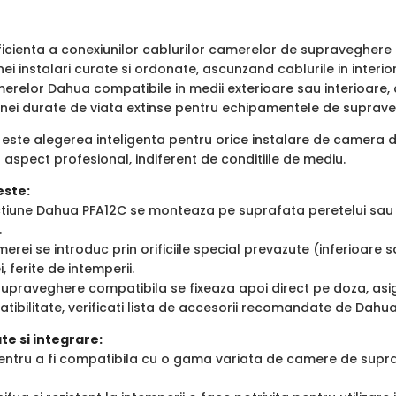
ficienta a conexiunilor cablurilor camerelor de supraveghere im
nei instalari curate si ordonate, ascunzand cablurile in interior
erelor Dahua compatibile in medii exterioare sau interioare, c
unei durate de viata extinse pentru echipamentele de suprave
este alegerea inteligenta pentru orice instalare de camera d
n aspect profesional, indiferent de conditiile de mediu.
este:
ctiune Dahua PFA12C se monteaza pe suprafata peretelui sau 
.
erei se introduc prin orificiile special prevazute (inferioare s
i, ferite de intemperii.
praveghere compatibila se fixeaza apoi direct pe doza, asigu
tibilitate, verificati lista de accesorii recomandate de Dah
te si integrare:
pentru a fi compatibila cu o gama variata de camere de supr