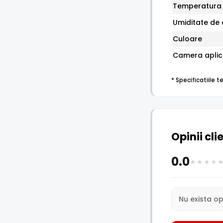
Temperatura 
Umiditate de
Culoare
Camera aplic
* Specificatiile 
Opinii cli
0.0
Nu exista op