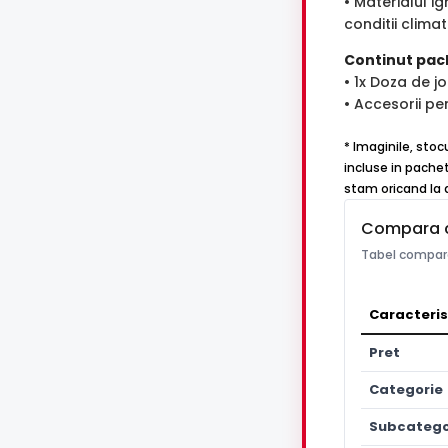
• Materialul ig
conditii climat
Continut pac
• 1x Doza de 
• Accesorii pe
* Imaginile, stoc
incluse in pachet
stam oricand la d
Compara 
Tabel compara
Caracteris
Pret
Categorie
Subcatego