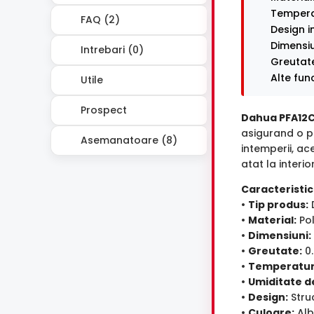
Tempera
FAQ (2)
Design i
Dimensiun
Intrebari (0)
Greutate
Alte func
Utile
Prospect
Dahua PFA12
asigurand o pr
Asemanatoare (8)
intemperii, ac
atat la interior
Caracteristici
•
Tip produs:
D
•
Material:
Pol
•
Dimensiuni:
•
Greutate:
0.
•
Temperatur
•
Umiditate d
•
Design:
Struc
•
Culoare:
Alb