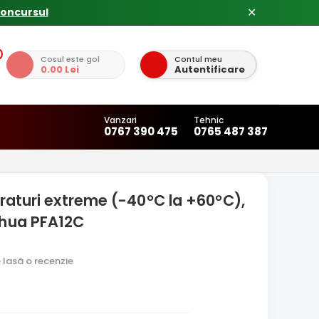
concursul
✕
Cosul este gol
Contul meu
0.00 Lei
Autentificare
Vanzari
Tehnic
0767 390 475
0765 487 387
eraturi extreme (-40°C la +60°C),
ahua PFA12C
e lasă o recenzie