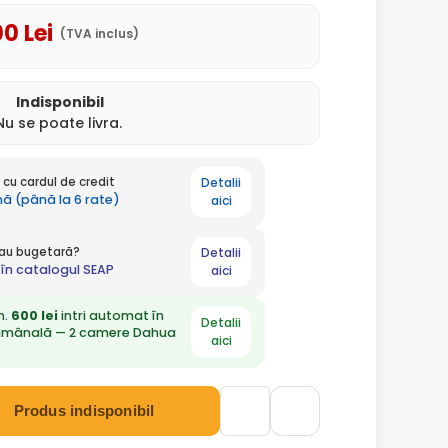
00
Lei
(TVA inclus)
Indisponibil
Nu se poate livra.
Detalii
cu cardul de credit
ună (până la 6 rate)
aici
Detalii
 sau bugetară?
în catalogul SEAP
aici
n.
600 lei
intri automat în
Detalii
ămânală — 2 camere Dahua
aici
Produs indisponibil