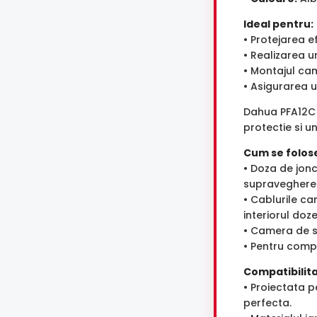
Ideal pentru:
• Protejarea e
• Realizarea u
• Montajul cam
• Asigurarea 
Dahua PFA12C 
protectie si u
Cum se folos
• Doza de jon
supraveghere
• Cablurile cam
interiorul doze
• Camera de su
• Pentru compa
Compatibilita
• Proiectata 
perfecta.