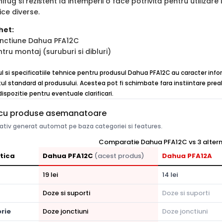
nifug si rezistent la intemperii o face potrivita pentru utiliza
ice diverse.
het:
jonctiune Dahua PFA12C
ntru montaj (suruburi si dibluri)
ul si specificatiile tehnice pentru produsul Dahua PFA12C au caracter info
ul standard al produsului. Acestea pot fi schimbate fara instiintare preal
ispozitie pentru eventuale clarificari.
cu produse asemanatoare
tiv generat automat pe baza categoriei si features.
Comparatie Dahua PFA12C vs 3 altern
tica
Dahua PFA12C
(acest produs)
Dahua PFA12A
19 lei
14 lei
Doze si suporti
Doze si suporti
rie
Doze jonctiuni
Doze jonctiuni