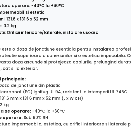
tura operare: -40°C la +60°C
mpermeabil si estetic
i: 131.6 x 131.6 x 52 mm
: 0.2 kg
tii: Orificii inferioare/laterale, instalare usoara
C
este o doza de jonctiune esentiala pentru instalarea profe
otectie superioara a conexiunilor si o estetica impecabila. Co
easta doza ascunde si protejeaza cablurile, prelungind durat
, cat si la exterior.
 principale:
oza de jonctiune din plastic
icarbonat (PC) ignifug UL 94, rezistent la intemperii UL 746C
131.6 mm x 131.6 mm x 52 mm (L x W x H)
2 kg
a de operare:
-40°C la +60°C
e operare:
Sub 90% RH
tura impermeabila, estetica, cu orificii inferioare si laterale 