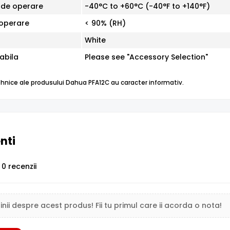
de operare
-40°C to +60°C (-40°F to +140°F)
 operare
< 90% (RH)
White
abila
Please see "Accessory Selection"
tehnice ale produsului Dahua PFA12C au caracter informativ.
enti
0 recenzii
inii despre acest produs! Fii tu primul care ii acorda o nota!