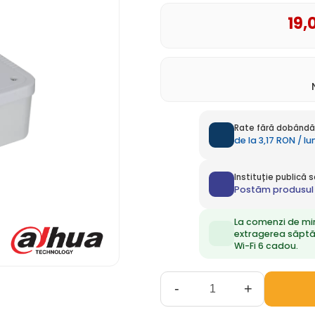
19
,
Rate fără dobândă 
de la 3,17 RON / l
Instituție publică
Postăm produsul 
La comenzi de mi
extragerea săpt
Wi-Fi 6 cadou.
-
+