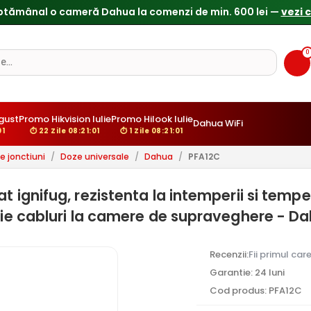
ptămânal o cameră Dahua la comenzi de min. 600 lei —
vezi 
0
gust
Promo Hikvision Iulie
Promo Hilook Iulie
Dahua WiFi
00
⏱ 22 Zile 08:21:00
⏱ 1 Zile 08:21:00
e jonctiuni
/
Doze universale
/
Dahua
/
PFA12C
t ignifug, rezistenta la intemperii si temp
ctie cabluri la camere de supraveghere - D
Recenzii:
Fii primul car
Garantie: 24 luni
Cod produs: PFA12C