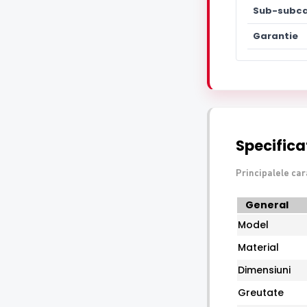
Sub-subca
Garantie
Specificat
Principalele ca
Specificatii
General
tehnice
Model
Dahua
PFA12C
Material
Dimensiuni
Greutate