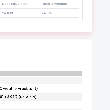
Doze universale
Doze universale
24 luni
24 luni
C weather-resistant)
" x 2.05") (L x W x H)