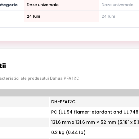
tegorie
Doze universale
Doze universale
24 luni
24 luni
ii
racteristici ale produsului Dahua PFA12C
DH-PFA12C
PC (UL 94 flamer-etardant and UL 746
131.6 mm x 131.6 mm × 52 mm (5.18" x 5.18
0.2 kg (0.44 lb)