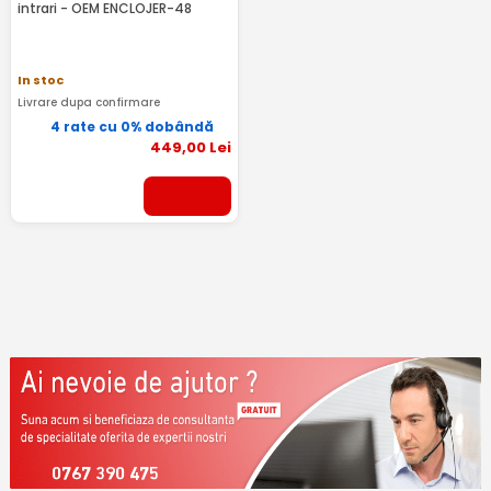
intrari - OEM ENCLOJER-48
In stoc
Livrare dupa confirmare
4 rate cu 0% dobândă
449
,00
Lei
0767 390 475