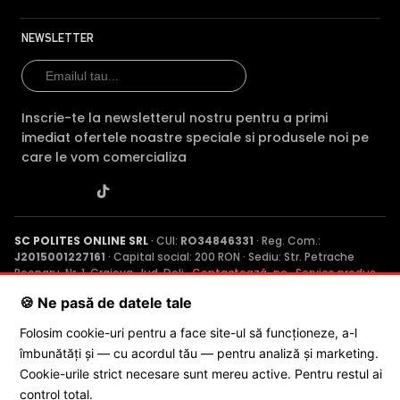
NEWSLETTER
Inscrie-te la newsletterul nostru pentru a primi
imediat ofertele noastre speciale si produsele noi pe
care le vom comercializa
SC POLITES ONLINE SRL
· CUI:
RO34846331
· Reg. Com.:
J2015001227161
· Capital social: 200 RON · Sediu: Str. Petrache
Poenaru, Nr. 1, Craiova, Jud. Dolj ·
Contactează-ne
·
Service produs
🍪 Ne pasă de datele tale
Folosim cookie-uri pentru a face site-ul să funcționeze, a-l
© 2026 SC POLITES ONLINE SRL
îmbunătăți și — cu acordul tău — pentru analiză și marketing.
Cookie-urile strict necesare sunt mereu active. Pentru restul ai
control total.