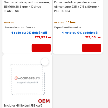
Doza metalica pentru camere,
Doza metalica pentru sursa
115x160x38.8 mm - Dahua
alimentare 235 x 215 x 80mm -
PFA120-SG
PSS TS-614
In stoc
In stoc
: 10 buc
Livrare dupa confirmare
Expediem Poimaine
4 rate cu 0% dobândă
4 rate cu 0% dobândă
173
,99
Lei
219
,00
Lei
Enclojer 48 lipituri JB3 cu 5