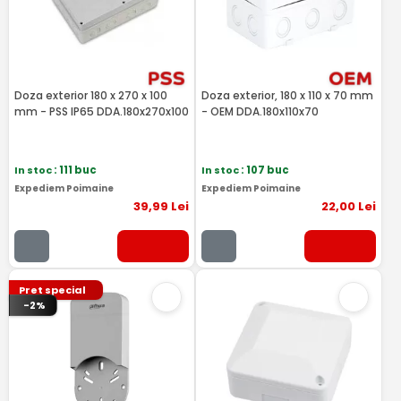
Doza exterior 180 x 270 x 100
Doza exterior, 180 x 110 x 70 mm
mm - PSS IP65 DDA.180x270x100
- OEM DDA.180x110x70
In stoc
: 111 buc
In stoc
: 107 buc
Expediem Poimaine
Expediem Poimaine
39
,99
Lei
22
,00
Lei
Pret special
-2%