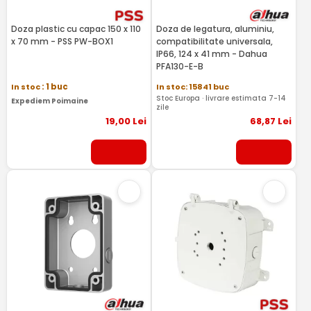
Doza plastic cu capac 150 x 110
Doza de legatura, aluminiu,
x 70 mm - PSS PW-BOX1
compatibilitate universala,
IP66, 124 x 41 mm - Dahua
PFA130-E-B
In stoc
: 1 buc
In stoc: 15841 buc
Stoc Europa · livrare estimata 7-14
Expediem Poimaine
zile
19
,00
Lei
68
,87
Lei