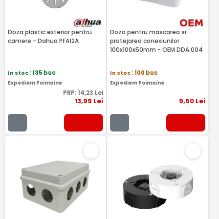
Doza plastic exterior pentru
Doza pentru mascarea si
camere - Dahua PFA12A
protejarea conexiunilor
100x100x50mm - OEM DDA.004
In stoc
: 135 buc
In stoc
: 100 buc
Expediem Poimaine
Expediem Poimaine
PRP:
14
,23
Lei
13
,99
Lei
9
,50
Lei