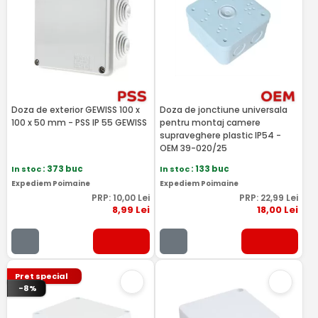
Doza de exterior GEWISS 100 x
Doza de jonctiune universala
100 x 50 mm - PSS IP 55 GEWISS
pentru montaj camere
supraveghere plastic IP54 -
OEM 39-020/25
In stoc
: 373 buc
In stoc
: 133 buc
Expediem Poimaine
Expediem Poimaine
PRP:
10
,00
Lei
PRP:
22
,99
Lei
8
,99
Lei
18
,00
Lei
Pret special
-8%