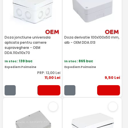
Doza jonctiune universala
Doza derivatie 100x100x50 mm,
aplicata pentru camere
alb - OEM DDA.013
supraveghere - OEM
DDA.110x110x70
In stoc
: 139 buc
In stoc
: 865 buc
Expediem Poimaine
Expediem Poimaine
PRP:
12
,00
Lei
11
,00
Lei
9
,50
Lei