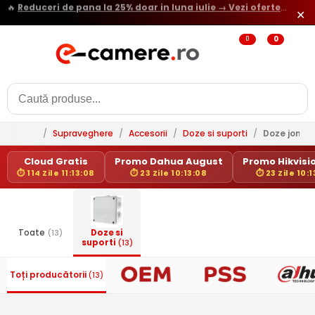
🔥
Reduceri de pana la 25% doar in luna iulie → Vezi ofertele
✕
0
0
/
Supraveghere
/
Accesorii
/
Doze si suporti
/
Doze joncti
Cloud Gratis
Promo Dahua August
Promo Hikvisio
⏱ 114 Zile 11:13:08
⏱ 23 Zile 10:13:08
⏱ 23 Zile 10:
Toate
(13)
Doze si
suporti
(13)
Toți producătorii
(13)