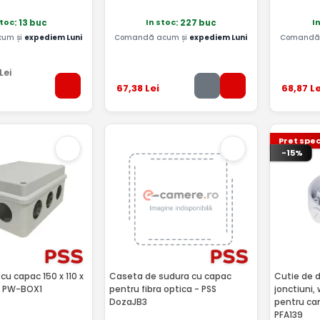
stoc
In stoc
I
: 13 buc
: 227 buc
um și
expediem Luni
Comandă acum și
expediem Luni
Comandă 
Lei
67
,38
Lei
68
,87
Le
Pret spec
-15%
cu capac 150 x 110 x
Caseta de sudura cu capac
Cutie de d
S PW-BOX1
pentru fibra optica - PSS
jonctiuni,
DozaJB3
pentru c
PFA139