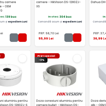
ntru camere
camere - HikVision DS-1280ZJ-
Dahua DH
e - OEM
XS
70
toc
In stoc
In
: 139 buc
: 304 buc
um și
expediem Luni
Comandă acum și
expediem Luni
Comandă 
ei
PRP:
58
,70
Lei
PRP:
37
,
55
,99
Lei
36
,99
L
l
Pret special
-3%
ni aluminiu pentru
Doza conexiuni aluminiu pentru
Doza deri
Vision DS-1280ZJ-S
camera bullet - HikVision DS-
alb - OEM