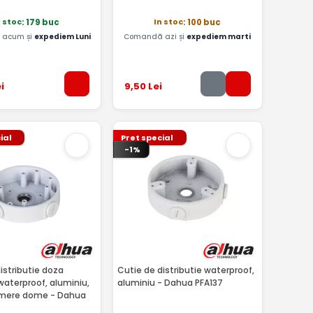
n stoc
In stoc
: 179 buc
: 100 buc
acum și
expediem Luni
Comandă azi și
expediem marti
i
9
,50
Lei
ial
Pret special
-1%
istributie doza
Cutie de distributie waterproof,
 waterproof, aluminiu,
aluminiu - Dahua PFA137
amere dome - Dahua