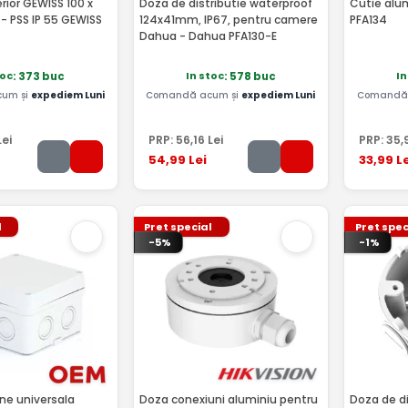
rior GEWISS 100 x
Doza de distributie waterproof
Cutie alum
- PSS IP 55 GEWISS
124x41mm, IP67, pentru camere
PFA134
Dahua - Dahua PFA130-E
toc
In stoc
In
: 373 buc
: 578 buc
um și
expediem Luni
Comandă acum și
expediem Luni
Comandă 
ei
PRP:
56
,16
Lei
PRP:
35
,
54
,99
Lei
33
,99
Le
l
Pret special
Pret spec
-5%
-1%
ne universala
Doza conexiuni aluminiu pentru
Doza de di