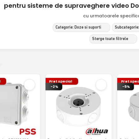
pentru sisteme de supraveghere video Doze
cu urmatoarele specificat
Categorie: Doze si suporti
Subcategorie:
Sterge toate filtrele
l
Pret special
Pret spec
-2%
-5%