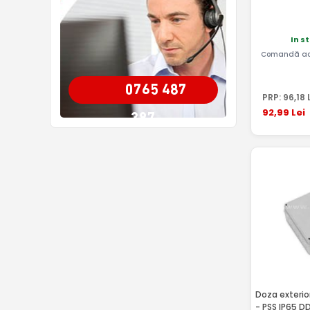
In s
Comandă ac
0765 487
PRP:
96
,18
L
92
,99
Lei
387
Doza exterio
- PSS IP65 D