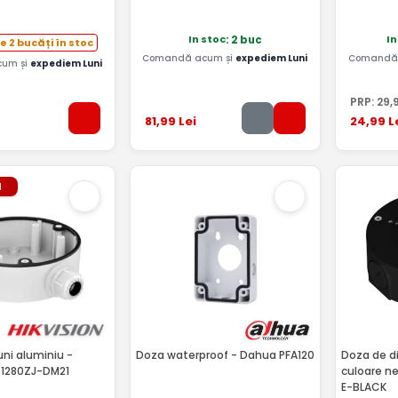
In stoc
In
: 2 buc
e 2 bucăți în stoc
Comandă acum și
expediem Luni
Comandă 
um și
expediem Luni
PRP:
29
,
81
,99
Lei
24
,99
L
l
ni aluminiu -
Doza waterproof - Dahua PFA120
Doza de di
-1280ZJ-DM21
culoare n
E-BLACK