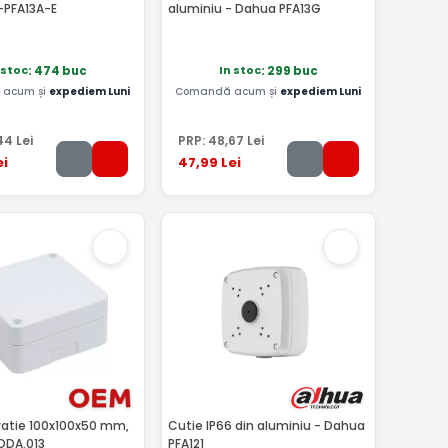
-PFA13A-E
aluminiu - Dahua PFA13G
 stoc
In stoc
: 474 buc
: 299 buc
acum și
expediem Luni
Comandă acum și
expediem Luni
44
Lei
PRP:
48
,67
Lei
ei
47
,99
Lei
vatie 100x100x50 mm,
Cutie IP66 din aluminiu - Dahua
 DDA.013
PFA121