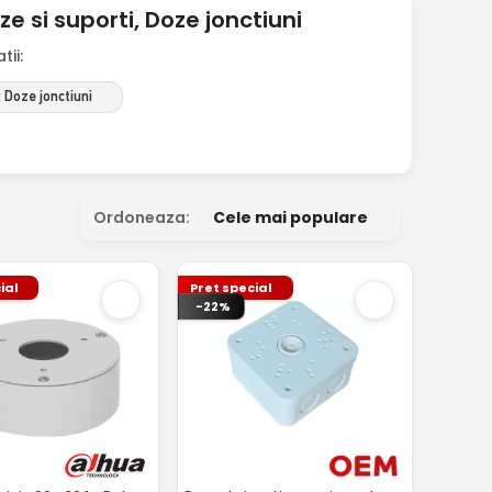
 si suporti, Doze jonctiuni
ii:
 Doze jonctiuni
Ordoneaza:
Cele mai populare
ial
Pret special
-22%