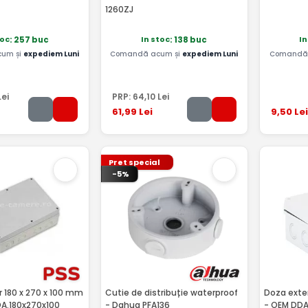
1260ZJ
toc
In stoc
In
: 257 buc
: 138 buc
um și
expediem Luni
Comandă acum și
expediem Luni
Comandă 
ei
PRP:
64
,10
Lei
61
,99
Lei
9
,50
Lei
Pret special
-5%
r 180 x 270 x 100 mm
Cutie de distribuție waterproof
Doza exter
DA.180x270x100
- Dahua PFA136
- OEM DDA