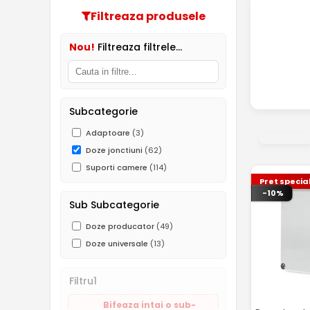
Filtreaza produsele
Nou!
Filtreaza filtrele...
Subcategorie
Adaptoare
(3)
Doze jonctiuni
(62)
Suporti camere
(114)
Pret specia
-10%
Sub Subcategorie
Doze producator
(49)
Doze universale
(13)
Filtru1
Bifeaza intai o sub-