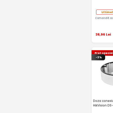
Ultimel
Comandă ac
38
,96
Lei
Pret specia
-3%
Doza conexiu
HikVision DS