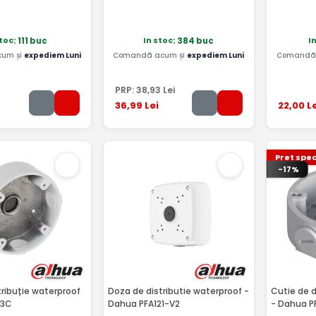
stoc
In stoc
I
: 111 buc
: 384 buc
um și
expediem Luni
Comandă acum și
expediem Luni
Comandă 
PRP:
38
,93
Lei
36
,99
Lei
22
,00
Le
Pret spec
-17%
tribuție waterproof
Doza de distributie waterproof -
Cutie de d
13C
Dahua PFA121-V2
- Dahua P