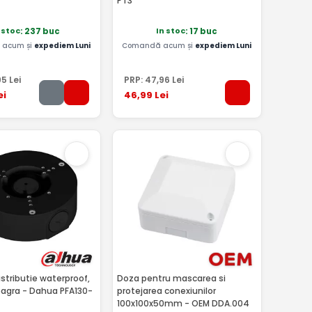
PT3
 stoc
In stoc
: 237 buc
: 17 buc
acum și
expediem Luni
Comandă acum și
expediem Luni
95
Lei
PRP:
47
,96
Lei
ei
46
,99
Lei
stributie waterproof,
Doza pentru mascarea si
eagra - Dahua PFA130-
protejarea conexiunilor
100x100x50mm - OEM DDA.004