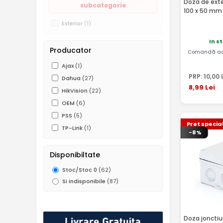
Doza de exte
subcategorie
100 x 50 mm 
Exterior
(1)
In s
Producator
Comandă ac
Ajax
(1)
PRP:
10
,00
L
Dahua
(27)
8
,99
Lei
HikVision
(22)
OEM
(6)
PSS
(5)
Pret specia
TP-Link
(1)
-8%
Disponibiltate
Stoc/Stoc 0
(62)
Si indisponibile
(87)
Doza jonctiu