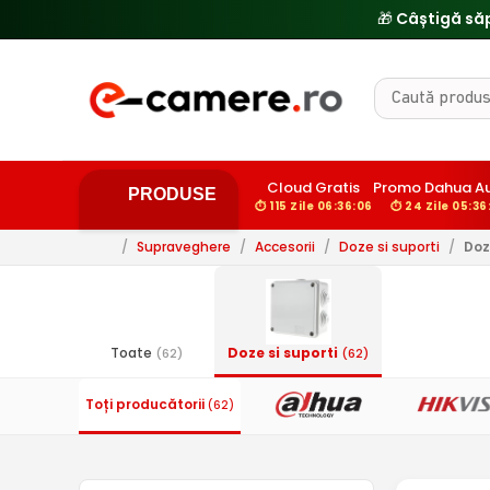
🎁 Câștigă să
Cloud Gratis
Promo Dahua A
PRODUSE
⏱ 115 Zile 06:36:05
⏱ 24 Zile 05:36
/
Supraveghere
/
Accesorii
/
Doze si suporti
/
Doz
Toate
Doze si suporti
(62)
(62)
Toți producătorii
(62)