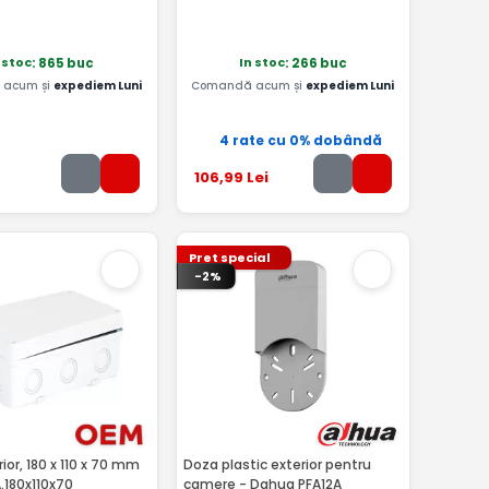
 stoc
In stoc
: 865 buc
: 266 buc
acum și
expediem Luni
Comandă acum și
expediem Luni
4 rate cu 0% dobândă
106
,99
Lei
Pret special
-2%
ior, 180 x 110 x 70 mm
Doza plastic exterior pentru
.180x110x70
camere - Dahua PFA12A