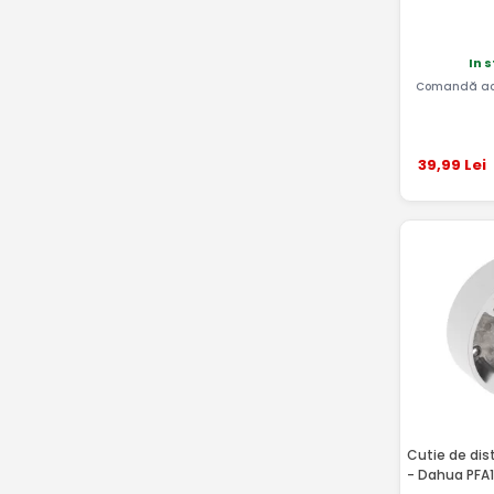
In 
Comandă ac
39
,99
Lei
Cutie de dis
- Dahua PFA