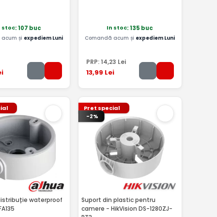
n stoc
In stoc
: 107 buc
: 135 buc
acum și
expediem Luni
Comandă acum și
expediem Luni
PRP:
14
,23
Lei
i
13
,99
Lei
ial
Pret special
-2%
istribuție waterproof
Suport din plastic pentru
FA135
camere - HikVision DS-1280ZJ-