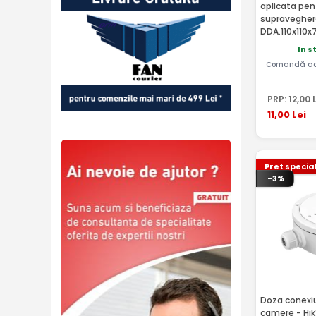
aplicata pe
supravegher
DDA.110x110x
In s
Comandă ac
PRP:
12
,00
L
11
,00
Lei
Pret specia
-3%
Doza conexiu
camere - Hik