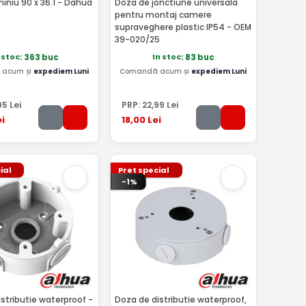
iniu 90 x 36.1 - Dahua
Doza de jonctiune universala
pentru montaj camere
supraveghere plastic IP54 - OEM
39-020/25
 stoc
In stoc
: 363 buc
: 83 buc
acum și
expediem Luni
Comandă acum și
expediem Luni
95
Lei
PRP:
22
,99
Lei
i
18
,00
Lei
ial
Pret special
-1%
stributie waterproof -
Doza de distributie waterproof,