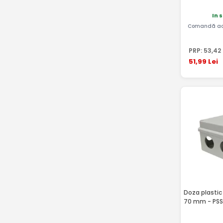
In 
Comandă ac
PRP:
53
,42
51
,99
Lei
Doza plastic 
70 mm - PS