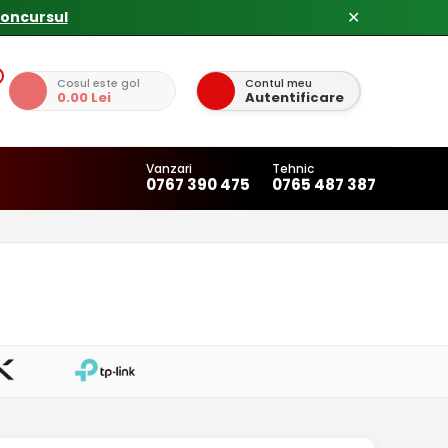
concursul
✕
Cosul este gol
Contul meu
0.00 Lei
Autentificare
Vanzari
Tehnic
0767 390 475
0765 487 387