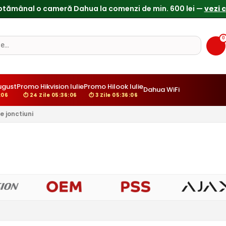
ptămânal o cameră Dahua la comenzi de min. 600 lei —
vezi 
0
ugust
Promo Hikvision Iulie
Promo Hilook Iulie
Dahua WiFi
:05
⏱ 24 Zile 05:36:05
⏱ 3 Zile 05:36:05
e jonctiuni