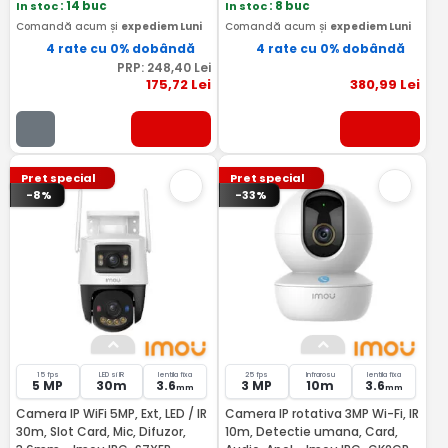
In stoc
: 14 buc
In stoc
: 8 buc
Comandă acum și
expediem Luni
Comandă acum și
expediem Luni
4 rate cu 0% dobândă
4 rate cu 0% dobândă
PRP:
248
,40
Lei
175
,72
Lei
380
,99
Lei
Pret special
Pret special
-8%
-33%
15 fps
LED si IR
lentila fixa
25 fps
Infrarosu
lentila fixa
5 MP
30m
3.6
3 MP
10m
3.6
mm
mm
Camera IP WiFi 5MP, Ext, LED / IR
Camera IP rotativa 3MP Wi-Fi, IR
30m, Slot Card, Mic, Difuzor,
10m, Detectie umana, Card,