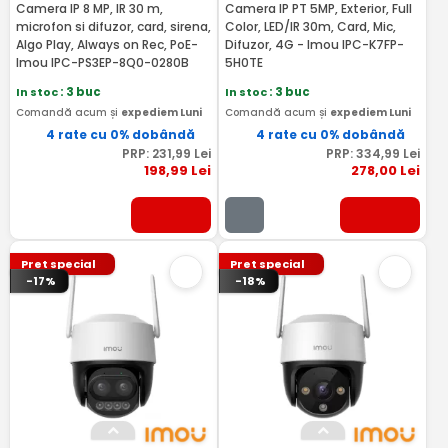
Camera IP 8 MP, IR 30 m,
Camera IP PT 5MP, Exterior, Full
microfon si difuzor, card, sirena,
Color, LED/IR 30m, Card, Mic,
AIgo Play, Always on Rec, PoE-
Difuzor, 4G - Imou IPC-K7FP-
Imou IPC-PS3EP-8Q0-0280B
5H0TE
In stoc
: 3 buc
In stoc
: 3 buc
Comandă acum și
expediem Luni
Comandă acum și
expediem Luni
4 rate cu 0% dobândă
4 rate cu 0% dobândă
PRP:
231
,99
Lei
PRP:
334
,99
Lei
198
,99
Lei
278
,00
Lei
Pret special
Pret special
-17%
-18%