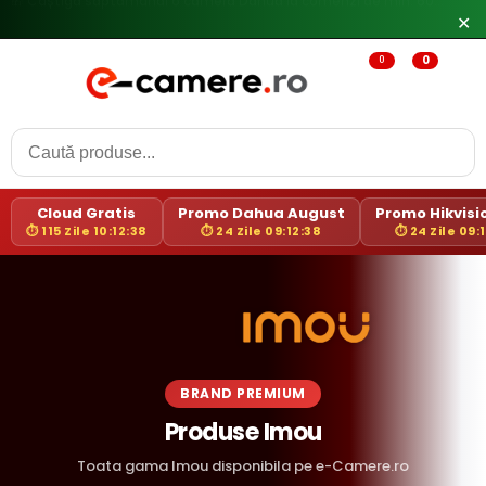
🔥
Reduceri de pana la 25% doar in luna iulie → Vezi ofertele
✕
0
0
Cloud Gratis
Promo Dahua August
Promo Hikvisio
⏱ 115 Zile 10:12:37
⏱ 24 Zile 09:12:37
⏱ 24 Zile 09:
BRAND PREMIUM
Produse Imou
Toata gama Imou disponibila pe e-Camere.ro