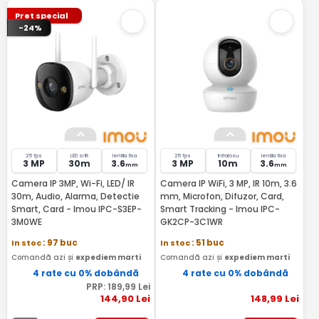
Pret special
-24%
25 fps
LED si IR
lentila fixa
25 fps
Infrarosu
lentila fixa
3 MP
30m
3.6
3 MP
10m
3.6
mm
mm
Camera IP 3MP, Wi-Fi, LED/ IR
Camera IP WiFi, 3 MP, IR 10m, 3.6
30m, Audio, Alarma, Detectie
mm, Microfon, Difuzor, Card,
Smart, Card - Imou IPC-S3EP-
Smart Tracking - Imou IPC-
3M0WE
GK2CP-3C1WR
In stoc
: 97 buc
In stoc
: 51 buc
Comandă azi și
expediem marti
Comandă azi și
expediem marti
4 rate cu 0% dobândă
4 rate cu 0% dobândă
PRP:
189
,99
Lei
144
,90
Lei
148
,99
Lei