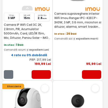
Camera supraveghere interior
15 fps
LED si IR
lentila fixa
3 MP
15m
2.8
WiFi Imou Ranger IPC-K2ECP-
mm
3H3W, 3 MP, 3.6 mm, microfon si
Camera IP WiFi Cell 3C 2K,
difuzor, alarma, smart tracking,
2.8mm, PIR, Acumulator
slot card
5000mAh, Card, LED/IR 15m,
In stoc
: 26 buc
Mic, Difuzor, Panou Solar - IMOU
Comandă azi și
expediem marti
IPC-K9DCP-3T0WE-V2
In stoc
: 1 buc
Comandă acum și
expediem Luni
4 rate cu 0% dobândă
PRP:
217
,99
Lei
199
,99
Lei
95
,99
Lei
Stoc zero