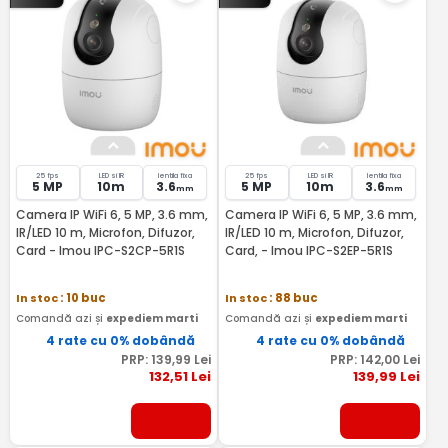
25 fps
LED si IR
lentila fixa
25 fps
LED si IR
lentila fixa
5 MP
10m
3.6
5 MP
10m
3.6
mm
mm
Camera IP WiFi 6, 5 MP, 3.6 mm,
Camera IP WiFi 6, 5 MP, 3.6 mm,
IR/LED 10 m, Microfon, Difuzor,
IR/LED 10 m, Microfon, Difuzor,
Card - Imou IPC-S2CP-5R1S
Card, - Imou IPC-S2EP-5R1S
In stoc
: 10 buc
In stoc
: 88 buc
Comandă azi și
expediem marti
Comandă azi și
expediem marti
4 rate cu 0% dobândă
4 rate cu 0% dobândă
PRP:
139
,99
Lei
PRP:
142
,00
Lei
132
,51
Lei
139
,99
Lei