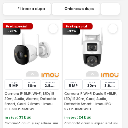
Audio bidirectional
— vorbesti cu vizitatorul prin
Filtreaza dupa
Ordoneaza dupa
camera direct din telefon
Stocare flexibila
— card microSD (pana la 256GB),
Pret special
Pret special
cloud Imou Protect (subscriptie), sau NVR
-47%
-37%
Suport Google Assistant si Alexa
— comenzi
vocale "Hey Google, show me front door"
25 fps
LED si IR
lentila fixa
25 fps
LED si IR
lentila fixa
5 MP
30m
2.8
5 MP
30m
3.6
mm
mm
Camera IP 5MP, Wi-Fi, LED/ IR
Camera IP Wi-Fi Duala 5+5MP,
30m, Audio, Alarma, Detectie
LED/ IR 30m, Card, Audio,
Smart, Card, 2.8mm - Imou
Detectie Smart - Imou IPC-
IPC-S3EP-5M0WE
S7XP-10M0WED
In stoc
: 33 buc
In stoc
: 24 buc
Comandă acum și
expediem Luni
Comandă acum și
expediem Luni