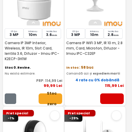
25 fps
Infrarosu
lentila fixa
25 fps
Infrarosu
lentila fixa
3 MP
10m
3.6
3 MP
10m
2.8
mm
mm
Camera IP 3MP Interior,
Camera IP WiFi 3 MP, IR 10 m, 2.8
Wireless, IR 10m, Slot Card,
mm, Card, Microfon, Difuzor -
lentila 3.6, Difuzor - Imou IPC-
Imou IPC-C32EP
K2ECP-3H1W
Stoc 0. Revine.
In stoc
: 58 buc
Nu exista estimare.
Comandă azi și
expediem marti
4 rate cu 0% dobândă
PRP:
114
,99
Lei
99
,99
Lei
115
,99
Lei
Stoc
zero
Pret special
Pret special
-1%
-29%