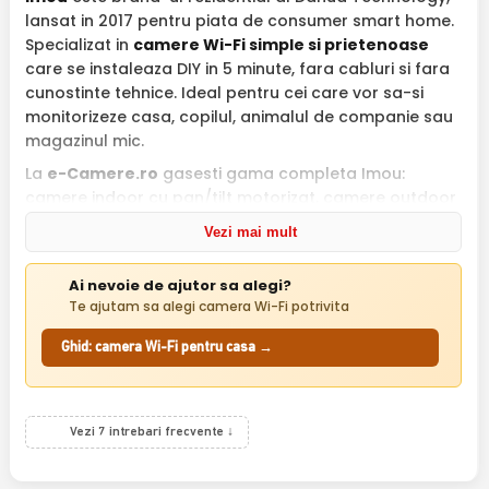
lansat in 2017 pentru piata de consumer smart home.
Specializat in
camere Wi-Fi simple si prietenoase
care se instaleaza DIY in 5 minute, fara cabluri si fara
cunostinte tehnice. Ideal pentru cei care vor sa-si
monitorizeze casa, copilul, animalul de companie sau
magazinul mic.
La
e-Camere.ro
gasesti gama completa Imou:
camere indoor cu pan/tilt motorizat, camere outdoor
Wi-Fi cu IR, camere bullet rezistente la intemperii, plus
Vezi mai mult
camere bebe (baby monitor) cu functii speciale.
Toate cu
garantie 24 luni
si suport tehnic in limba
Ai nevoie de ajutor sa alegi?
romana.
Te ajutam sa alegi camera Wi-Fi potrivita
De ce Imou pentru smart home:
Ghid: camera Wi-Fi pentru casa →
Setup DIY 5 minute
— scanare cod QR cu
telefonul, conectare Wi-Fi, gata
Aplicatie Imou Life
intuitiva (iOS / Android),
notificari instant la miscare
Vezi 7 intrebari frecvente ↓
AI Human Detection
— diferentiaza persoane de
miscari banale (animale, ploaie)