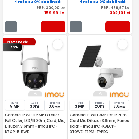
4 rate cu 0% dobândă
4 rate cu 0% dobândă
PRP:
300
,00
Lei
PRP:
479
,97
Lei
159
,99
Lei
302
,10
Lei
Pret special
-29%
20 fps
LED si IR
lentila fixa
15 fps
Infrarosu
lentila fixa
5 MP
30m
3.6
3 MP
20m
3.6
mm
mm
Camera IP Wi-Fi 5MP Exterior
Camera IP WiFi 3MP Ext IR 20m
Full Color, LED/IR 30m, Card, Mic,
Card Mic Difuzor 3.6mm, Panou
Difuzor, 3.6mm - Imou IPC-
solar - Imou IPC-K9ECP-
K7CP-5H1WE
3T0WE-FSP12-TYPEC