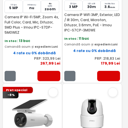
4x
25 fps
LED si IR
lentila fixa
15 fps
Infrarosu
3 MP
30m
3.6
optic
5 MP
nu
mm
zoom
Camera IP WiFi 3MP, Exterior, LED
Camera IP Wi-Fi 5MP, Zoom 4x,
/ IR 30m, Card, Microfon,
Full Color, Card, Mic, Difuzor,
Difuzor, 3.6mm, PoE - Imou
SMD Plus - Imou IPC-S7DP-
IPC-S7CP-3M0WE
5M0WEZ
In stoc
: 11 buc
In stoc
: 13 buc
Comandă acum și
expediem Luni
Comandă acum și
expediem Luni
4 rate cu 0% dobândă
4 rate cu 0% dobândă
PRP:
323
,99
Lei
PRP:
218
,83
Lei
267
,99
Lei
179
,99
Lei
Pret special
-8%