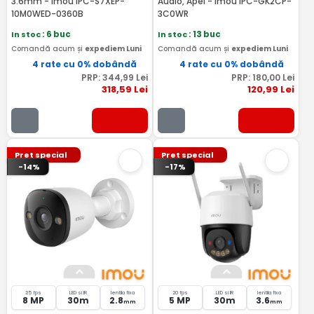
3.6mm - Imou IPC-S7XEP-
Audio, Apel - Imou IPC-GK2CP-
10M0WED-0360B
3C0WR
In stoc
: 6 buc
In stoc
: 13 buc
Comandă acum și
expediem Luni
Comandă acum și
expediem Luni
4 rate cu 0% dobândă
4 rate cu 0% dobândă
PRP:
344
,99
Lei
PRP:
180
,00
Lei
318
,59
Lei
120
,99
Lei
Pret special
Pret special
-14%
-17%
25 fps
LED si IR
lentila fixa
20 fps
LED si IR
lentila fixa
8 MP
30m
2.8
5 MP
30m
3.6
mm
mm