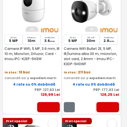
25 fps
Infrarosu
lentila fixa
25 fps
LED si IR
lentila fixa
5 MP
10m
3.6
5 MP
30m
2.8
mm
mm
Camera IP WiFi, 5 MP, 3.6 mm, IR
Camera WiFi Bullet 2E, 5 MP,
10 m, Microfon, Difuzor, Card -
IR/lumina alba 30 m, microfon,
Imou IPC-K2EP-5H3W
slot card, 2.8mm - Imou IPC-
K3DP-5H0WF
In stoc
: 10 buc
In stoc
: 211 buc
Comandă azi și
expediem marti
Comandă azi și
expediem marti
4 rate cu 0% dobândă
4 rate cu 0% dobândă
PRP:
127
,63
Lei
PRP:
177
,43
Lei
125
,99
Lei
126
,25
Lei
Pret special
Pret special
-5%
-1%