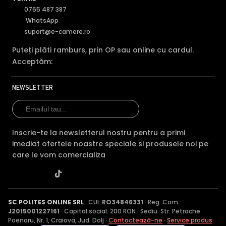
0765 487 387
vs Reolink
— Imou are AI mai bun, Reolink are
WhatsApp
rezolutii mai mari (5MP, 8MP) si camere PoE
suport@e-camere.ro
Puteți plăti ramburs, prin OP sau online cu cardul.
Acceptăm:
NEWSLETTER
Inscrie-te la newsletterul nostru pentru a primi
imediat ofertele noastre speciale si produsele noi pe
care le vom comercializa
SC POLITES ONLINE SRL
· CUI:
RO34846331
· Reg. Com.:
J2015001227161
· Capital social: 200 RON · Sediu: Str. Petrache
Poenaru, Nr. 1, Craiova, Jud. Dolj ·
Contactează-ne
·
Service produs