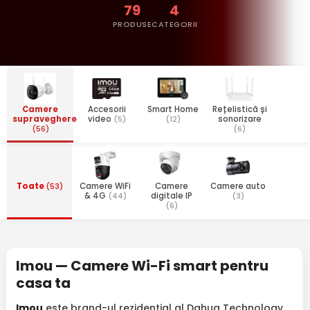
79
4
PRODUSE
CATEGORII
Camere
Accesorii
Smart Home
Rețelistică și
supraveghere
video
(5)
(12)
sonorizare
(56)
(6)
Toate
(53)
Camere WiFi
Camere
Camere auto
& 4G
(44)
digitale IP
(3)
(6)
Imou — Camere Wi-Fi smart pentru
casa ta
Imou
este brand-ul rezidential al Dahua Technology,