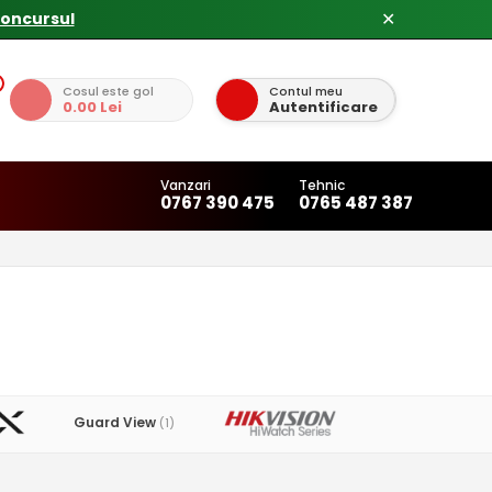
concursul
✕
Cosul este gol
Contul meu
0.00 Lei
Autentificare
Vanzari
Tehnic
0767 390 475
0765 487 387
Guard View
(1)