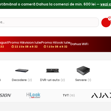
ptămânal o cameră Dahua la comenzi de min. 600 lei —
vezi 
0
gust
Promo Hikvision Iulie
Promo Hilook Iulie
Dahua WiFi
31
⏱ 22 Zile 08:49:31
⏱ 1 Zile 08:49:31
i
Decodere
DVR-uri auto
Servere
(2)
(2)
(1)
TVT
(10)