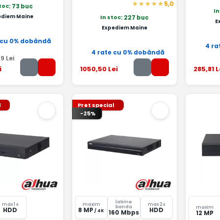
5,0
stoc
: 73 buc
In
ediem Maine
In stoc
: 227 buc
E
Expediem Maine
 cu 0% dobândă
4 ra
4 rate cu 0% dobândă
49
Lei
i
1050
,50
Lei
285
,81
L
l
Pret special
-25%
latime
max 1 x
maxim
max 2 x
banda
maxim
HDD
8 MP
HDD
/ 4K
160 Mbps
12 MP