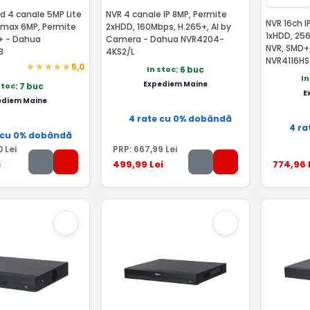
d 4 canale 5MP Lite
NVR 4 canale IP 8MP, Permite
NVR 16ch I
P max 6MP, Permite
2xHDD, 160Mbps, H.265+, AI by
1xHDD, 25
+ - Dahua
Camera - Dahua NVR4204-
NVR, SMD+
3
4KS2/L
NVR4116HS
5,0
In stoc
: 6 buc
In
Expediem Maine
stoc
: 7 buc
E
ediem Maine
4 rate cu 0% dobândă
4 ra
 cu 0% dobândă
0
Lei
PRP:
667
,99
Lei
i
499
,99
Lei
774
,96