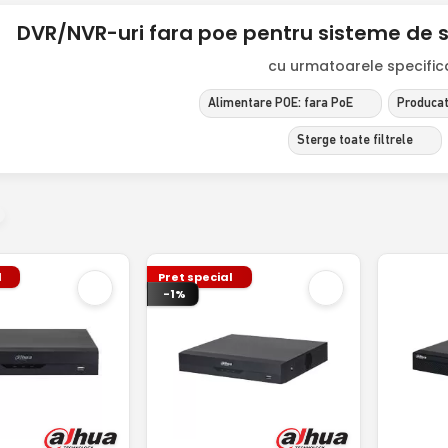
DVR/NVR-uri fara poe pentru sisteme de
cu urmatoarele specificat
Alimentare POE: fara PoE
Producat
Sterge toate filtrele
l
Pret special
-1%