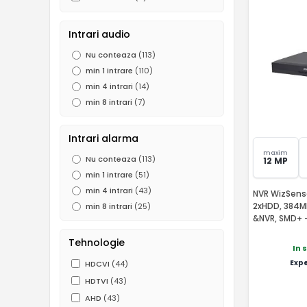
Intrari audio
Nu conteaza
(113)
min 1 intrare
(110)
min 4 intrari
(14)
min 8 intrari
(7)
Intrari alarma
maxim
Nu conteaza
(113)
12 MP
min 1 intrare
(51)
min 4 intrari
(43)
NVR WizSense
2xHDD, 384M
min 8 intrari
(25)
&NVR, SMD+ 
Tehnologie
In 
Exp
HDCVI
(44)
HDTVI
(43)
AHD
(43)