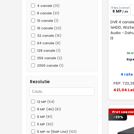
4 canale
(31)
8 fps /canal
8 MP
/ 4K
8 canale
(31)
10 canale
(1)
DVR 4 canale
1xHDD, WizSe
16 canale
(23)
Audio - Dah
32 canale
(15)
I3
64 canale
(8)
128 canale
(1)
In 
256 canale
(2)
Exp
2000 canale
(1)
4 rate
Rezolutie
PRP:
723
,2
421
,04
Lei
12 MP
(54)
8 MP (4K)
(81)
Pret specia
6 MP
(81)
-20%
5 MP
(92)
5 MP-N (5MP Lite)
(101)