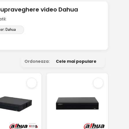
 supraveghere video Dahua
ii:
or: Dahua
Ordoneaza:
Cele mai populare