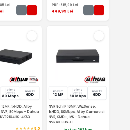
,05
Lei
PRP:
515
,99
Lei
ei
449
,99
Lei
latime
latime
max 1 x
maxim
max 1 x
banda
banda
HDD
12 MP
HDD
80 Mbps
80 Mbps
 12MP, 1xHDD, AI by
NVR 8ch IP 16MP, WizSense,
 NVR, 80Mbps - Dahua
1xHDD, 80Mbps, AI by Camere si
s NVR2104HS-4KS3
NVR, SMD+, IVS - Dahua
NVR4108HS-EI
5,0
In stoc
: 262 buc