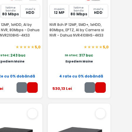
latime
latime
max 1 x
maxim
max 1 x
banda
banda
HDD
12 MP
HDD
80 Mbps
80 Mbps
 12MP, 1xHDD, AI by
NVR 8ch IP 12MP, SMD+, 1xHDD,
 NVR, 80Mbps - Dahua
80Mbps, EPTZ, AI by Camera si
s NVR2108HS-4KS3
NVR - Dahua NVR4108HS-4KS3
5,0
5,0
 stoc
In stoc
: 243 buc
: 317 buc
xpediem Maine
Expediem Maine
te cu 0% dobândă
4 rate cu 0% dobândă
ei
530
,13
Lei