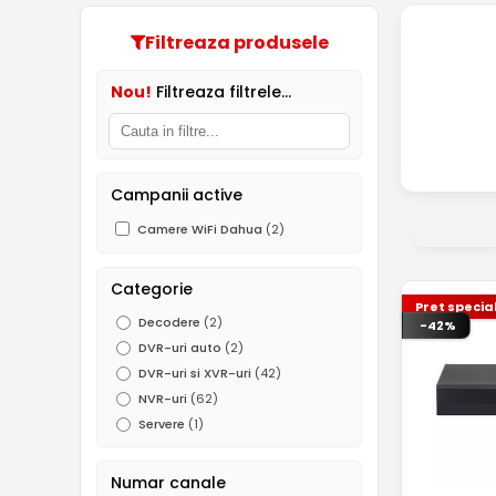
Filtreaza produsele
Nou!
Filtreaza filtrele...
Campanii active
Camere WiFi Dahua
(2)
Categorie
Pret specia
Decodere
(2)
-42%
DVR-uri auto
(2)
DVR-uri si XVR-uri
(42)
NVR-uri
(62)
Servere
(1)
Numar canale