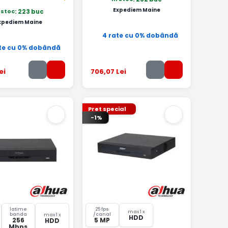
Expediem Maine
 stoc
: 223 buc
xpediem Maine
4 rate cu 0% dobândă
te cu 0% dobândă
ei
706
,07
Lei
Pret special
-1%
latime
25 fps
max 1 x
banda
/canal
max 1 x
HDD
256
5 MP
HDD
Mbps