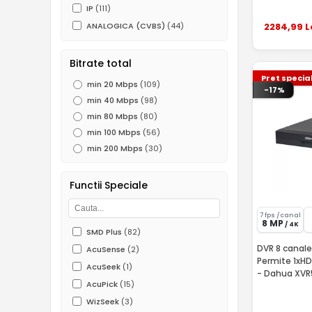
IP
(111)
2284
,99
L
ANALOGICA (CVBS)
(44)
Bitrate total
Pret specia
min 20 Mbps
(109)
-17%
min 40 Mbps
(98)
min 80 Mbps
(80)
min 100 Mbps
(56)
min 200 Mbps
(30)
Functii Speciale
7 fps /canal
8 MP
/ 4K
SMD Plus
(82)
DVR 8 canale
AcuSense
(2)
Permite 1xH
AcuSeek
(1)
- Dahua XVR
AcuPick
(15)
WizSeek
(3)