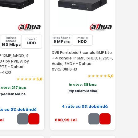
latime
15 fps /canal
max 1 x
max 1 x
5 MP
HDD
banda
Lite
HDD
160 Mbps
DVR Pentabrid 8 canale 5MP Lite
P 12MP, 1xHDD, 4
+ 4 canale IP 6MP, 1xHDD, H.265+,
+ by NVR, AI by
Audio, SMD+ - Dahua
PTZ - Dahua
XVR5108HS-I3
S-4KS3
5,0
5,0
In stoc
: 38 buc
n stoc
: 217 buc
Expediem Maine
xpediem Maine
4 rate cu 0% dobândă
te cu 0% dobândă
ei
680
,99
Lei