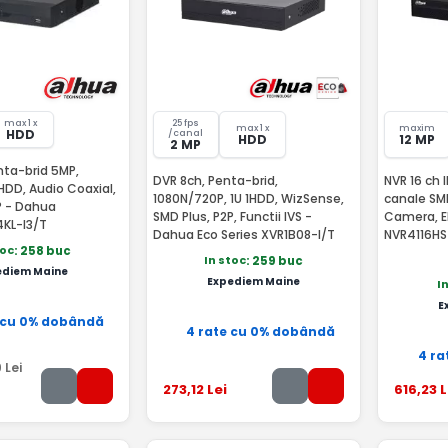
max 1 x
25 fps
max 1 x
maxim
HDD
/canal
HDD
12 MP
2 MP
nta-brid 5MP,
DVR 8ch, Penta-brid,
NVR 16 ch I
HDD, Audio Coaxial,
1080N/720P, 1U 1HDD, WizSense,
canale SMD
SMD Plus, P2P, Functii IVS -
Camera, E
KL-I3/T
Dahua Eco Series XVR1B08-I/T
NVR4116H
toc
: 258 buc
In stoc
: 259 buc
ediem Maine
Expediem Maine
I
E
 cu 0% dobândă
4 rate cu 0% dobândă
4 ra
9
Lei
273
,12
Lei
616
,23
L