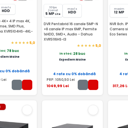
max 1 x
10 fps
max 1 x
maxim
HDD
/canal
HDD
12 MP
5 MP
Lite
 4K+ 4 IP max 4K,
DVR Pentabrid 16 canale 5MP-N
NVR 8ch. IP
nse, SMD Plus,
+8 canale IP max 6MP, Permite
Camera si
ua XVR5104HS-4KL-
1xHDD, SMD+, Audio - Dahua
Eco Serie
XVR5116HS-I3
5,0
5,0
stoc
: 78 buc
In stoc
In
: 28 buc
ediem Maine
Expediem Maine
E
 cu 0% dobândă
4 rate cu 0% dobândă
4 ra
9
Lei
PRP:
1050
,50
Lei
1049
,99
Lei
317
,26
L
l