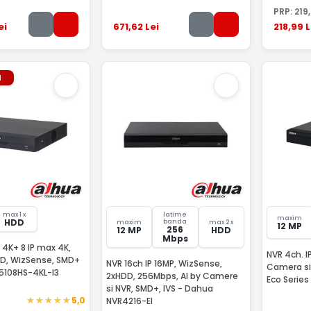
PRP:
219
ei
671
,62
Lei
218
,99
L
l
max 1 x
latime
maxim
HDD
banda
maxim
max 2 x
12 MP
256
12 MP
HDD
Mbps
 4K+ 8 IP max 4K,
NVR 4ch. IP
DD, WizSense, SMD+
NVR 16ch IP 16MP, WizSense,
Camera si
5108HS-4KL-I3
2xHDD, 256Mbps, AI by Camere
Eco Serie
si NVR, SMD+, IVS - Dahua
5,0
NVR4216-EI