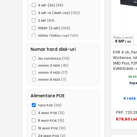
4 MP (2K)
(99)
4 MP-N (4MP Lite)
(102)
3 MP
(84)
1080P (2 MP)
(106)
1080N (1080p Lite)
(110)
15 fps /canal
8 MP
/ 4K
960P (1.3 MP)
(47)
Numar hard disk-uri
720P (1MP)
(96)
DVR 4 ch, Pe
WizSense, 1x
Nu conteaza
(113)
960H (0.5 MP)
(73)
SMD Plus, P2P - Dahua
minim 2 HDD
(43)
D1
(14)
XVR5104HS-4
minim 4 HDD
(17)
In s
minim 8 HDD
(7)
Exp
Alimentare POE
4 rate
fara PoE
(113)
PRP:
723
,2
4 iesiri POE
(12)
578
,63
Lei
8 iesiri POE
(15)
16 iesiri POE
(10)
24 iesiri POE
(2)