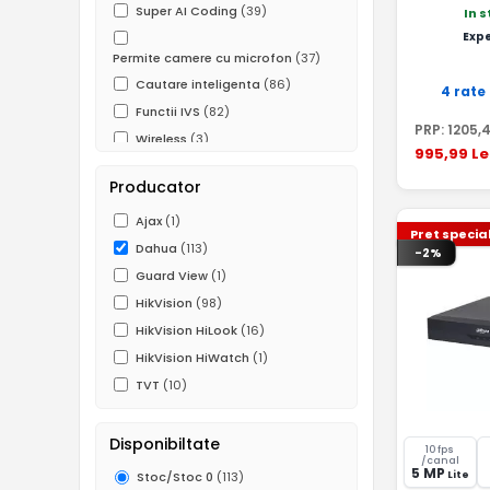
Super AI Coding
(39)
In 
Exp
Permite camere cu microfon
(37)
Cautare inteligenta
(86)
4 rate
Functii IVS
(82)
PRP:
1205
,
Wireless
(3)
995
,99
Le
P2P
(104)
Producator
Ajax
(1)
Pret specia
Dahua
(113)
-2%
Guard View
(1)
HikVision
(98)
HikVision HiLook
(16)
HikVision HiWatch
(1)
TVT
(10)
Disponibiltate
10 fps
/canal
5 MP
Lite
Stoc/Stoc 0
(113)