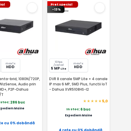
ial
Pret special
-13%
10 fps
max 1 x
max 1 x
/canal
HDD
HDD
5 MP
Lite
enta-brid, 1080N/720P,
DVR 8 canale 5MP Lite + 4 canale
 WizSense, Audio prin
IP max 6 MP, SMD Plus, functii IoT
SMD+, P2P-Dahua
- Dahua XVR5108HS-I2
/T
5,0
 stoc
: 286 buc
xpediem Maine
In stoc
: 6 buc
Expediem Maine
te cu 0% dobândă
4 rate cu 0% dobândă