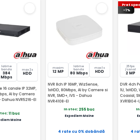
Pret spec
-1%
latime
latime
25 fps
maxim
max 1 x
banda
banda
/canal
max 2 x
12 MP
HDD
384
80 Mbps
2 MP
HDD
Mbps
NVR 8ch IP 16MP, WizSense,
DVR 4ch P
 16 canale IP 32MP,
1xHDD, 80Mbps, AI by Camere si
1U, 1xHDD,
bps, AI by Camera
NVR, SMD+, IVS - Dahua
Coaxial, 
- Dahua NVR5216-EI
NVR4108-EI
XVR1B04-I
In stoc
In
: 255 buc
stoc
: 11 buc
Expediem Maine
E
ediem Maine
4 rate cu 0% dobândă
4 ra