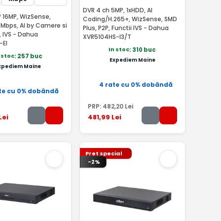
DVR 4 ch 5MP, 1xHDD, AI
P 16MP, WizSense,
Coding/H.265+, WizSense, SMD
6Mbps, AI by Camere si
Plus, P2P, Functii IVS - Dahua
, IVS - Dahua
XVR5104HS-I3/T
-EI
In stoc
: 310 buc
 stoc
: 257 buc
Expediem Maine
xpediem Maine
4 rate cu 0% dobândă
te cu 0% dobândă
PRP:
482
,20
Lei
Lei
481
,99
Lei
Pret special
-2%