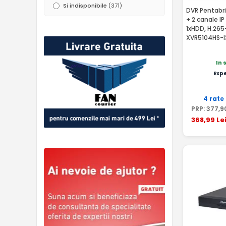
Si indisponibile
(371)
DVR Pentabri
+ 2 canale I
1xHDD, H.265
XVR5104HS-I
In 
Exp
4 rate
PRP:
377
,9
368
,99
Le