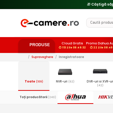
🎁 Câștigă să
Cloud Gratis
Promo Dahua Au
PRODUSE
⏱ 113 Zile 09:49:31
⏱ 22 Zile 08:49:
/
Supraveghere
/
Inregistratoare
Toate
NVR-uri
DVR-uri si XVR-ur
(109)
(62)
(42)
Toți producătorii
(240)