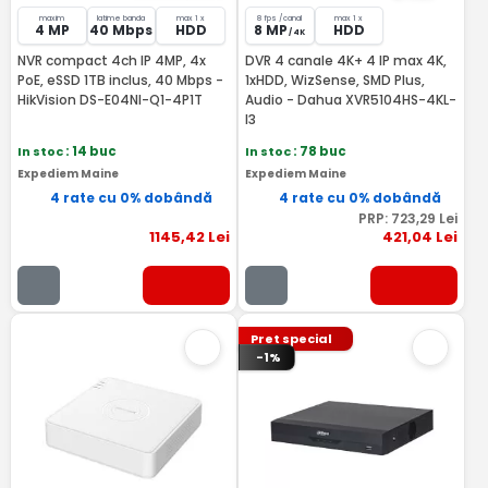
maxim
latime banda
max 1 x
8 fps /canal
max 1 x
4 MP
40 Mbps
HDD
8 MP
HDD
/ 4K
NVR compact 4ch IP 4MP, 4x
DVR 4 canale 4K+ 4 IP max 4K,
PoE, eSSD 1TB inclus, 40 Mbps -
1xHDD, WizSense, SMD Plus,
HikVision DS-E04NI-Q1-4P1T
Audio - Dahua XVR5104HS-4KL-
I3
In stoc
: 14 buc
In stoc
: 78 buc
Expediem Maine
Expediem Maine
4 rate cu 0% dobândă
4 rate cu 0% dobândă
PRP:
723
,29
Lei
1145
,42
Lei
421
,04
Lei
Pret special
-1%