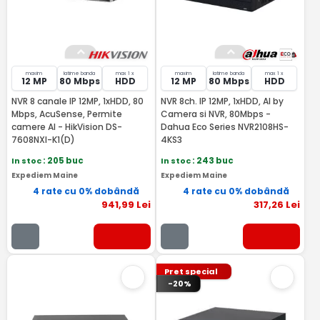
maxim
latime banda
max 1 x
maxim
latime banda
max 1 x
12 MP
80 Mbps
HDD
12 MP
80 Mbps
HDD
NVR 8 canale IP 12MP, 1xHDD, 80
NVR 8ch. IP 12MP, 1xHDD, AI by
Mbps, AcuSense, Permite
Camera si NVR, 80Mbps -
camere AI - HikVision DS-
Dahua Eco Series NVR2108HS-
7608NXI-K1(D)
4KS3
In stoc
: 205 buc
In stoc
: 243 buc
Expediem Maine
Expediem Maine
4 rate cu 0% dobândă
4 rate cu 0% dobândă
941
,99
Lei
317
,26
Lei
Pret special
-20%