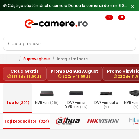
✕
0
0
/
Supraveghere
/
Inregistratoare
Cloud Gratis
Promo Dahua August
Promo Hikvisio
⏱ 113 Zile 12:50:12
⏱ 22 Zile 11:50:12
⏱ 22 Zile 11:5
Toate
(320)
NVR-uri
(219)
DVR-uri si
DVR-uri auto
NVR-uri
XVR-uri
(96)
(2)
(2)
Toți producătorii
(324)