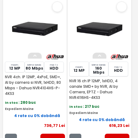
maxim
latime banda
max 1 x
latime banda
maxim
max 1 x
12 MP
80 Mbps
HDD
160
12 MP
HDD
Mbps
NVR 4ch. IP 12MP, 4xPoE, SMD+,
NVR 16 ch IP 12MP, 1xHDD, 4
AI by camera si NVR, 1xHDD, 80
canale SMD+ by NVR, AI by
Mbps - Dahua NVR4104HS-P-
Camera, EPTZ - Dahua
4KS3
NVR4116HS-4KS3
In stoc
: 280 buc
In stoc
: 217 buc
Expediem Maine
Expediem Maine
4 rate cu 0% dobândă
4 rate cu 0% dobândă
736
,77
Lei
616
,23
Lei