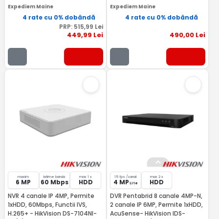
Expediem Maine
Expediem Maine
4 rate cu 0% dobândă
4 rate cu 0% dobândă
PRP:
515
,99
Lei
449
,99
Lei
490
,00
Lei
maxim
latime banda
max 1 x
15 fps /canal
max 2 x
6 MP
60 Mbps
HDD
4 MP
HDD
Lite
NVR 4 canale IP 4MP, Permite
DVR Pentabrid 8 canale 4MP-N,
1xHDD, 60Mbps, Functii IVS,
2 canale IP 6MP, Permite 1xHDD,
H.265+ - HikVision DS-7104NI-
AcuSense- HikVision IDS-