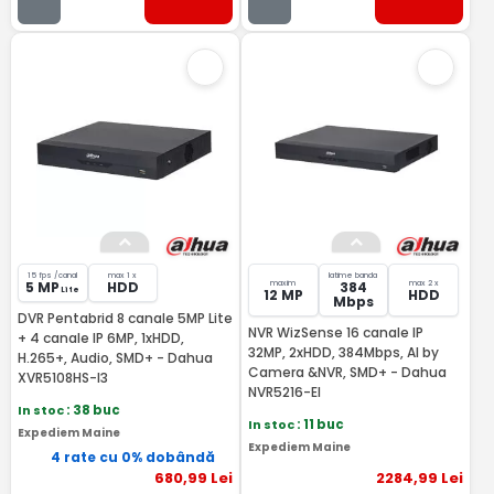
15 fps /canal
max 1 x
latime banda
maxim
max 2 x
5 MP
HDD
384
Lite
12 MP
HDD
Mbps
DVR Pentabrid 8 canale 5MP Lite
NVR WizSense 16 canale IP
+ 4 canale IP 6MP, 1xHDD,
32MP, 2xHDD, 384Mbps, AI by
H.265+, Audio, SMD+ - Dahua
Camera &NVR, SMD+ - Dahua
XVR5108HS-I3
NVR5216-EI
In stoc
: 38 buc
In stoc
: 11 buc
Expediem Maine
Expediem Maine
4 rate cu 0% dobândă
680
,99
Lei
2284
,99
Lei