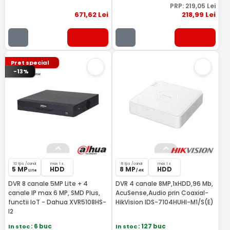
PRP:
219
,05
Lei
671
,62
Lei
218
,99
Lei
Pret special
-13%
10 fps /canal
max 1 x
8 fps /canal
max 1 x
5 MP
HDD
8 MP
HDD
Lite
/ 4K
DVR 8 canale 5MP Lite + 4
DVR 4 canale 8MP,1xHDD,96 Mb,
canale IP max 6 MP, SMD Plus,
AcuSense,Audio prin Coaxial-
functii IoT - Dahua XVR5108HS-
HikVision IDS-7104HUHI-M1/S(E)
I2
In stoc
: 6 buc
In stoc
: 127 buc