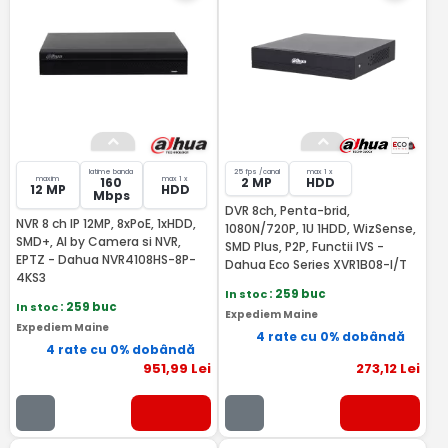
latime banda
25 fps /canal
max 1 x
maxim
max 1 x
160
2 MP
HDD
12 MP
HDD
Mbps
DVR 8ch, Penta-brid,
NVR 8 ch IP 12MP, 8xPoE, 1xHDD,
1080N/720P, 1U 1HDD, WizSense,
SMD+, AI by Camera si NVR,
SMD Plus, P2P, Functii IVS -
EPTZ - Dahua NVR4108HS-8P-
Dahua Eco Series XVR1B08-I/T
4KS3
In stoc
: 259 buc
In stoc
: 259 buc
Expediem Maine
Expediem Maine
4 rate cu 0% dobândă
4 rate cu 0% dobândă
951
,99
Lei
273
,12
Lei