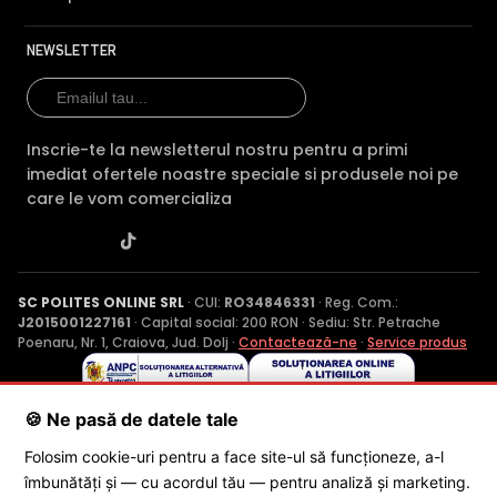
NEWSLETTER
Inscrie-te la newsletterul nostru pentru a primi
imediat ofertele noastre speciale si produsele noi pe
care le vom comercializa
SC POLITES ONLINE SRL
· CUI:
RO34846331
· Reg. Com.:
J2015001227161
· Capital social: 200 RON · Sediu: Str. Petrache
Poenaru, Nr. 1, Craiova, Jud. Dolj ·
Contactează-ne
·
Service produs
🍪 Ne pasă de datele tale
© 2026 SC POLITES ONLINE SRL
Folosim cookie-uri pentru a face site-ul să funcționeze, a-l
îmbunătăți și — cu acordul tău — pentru analiză și marketing.