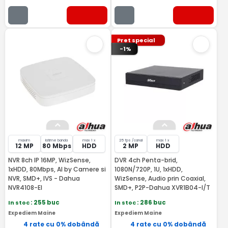
Pret special
-1%
maxim
latime banda
max 1 x
25 fps /canal
max 1 x
12 MP
80 Mbps
HDD
2 MP
HDD
NVR 8ch IP 16MP, WizSense,
DVR 4ch Penta-brid,
1xHDD, 80Mbps, AI by Camere si
1080N/720P, 1U, 1xHDD,
NVR, SMD+, IVS - Dahua
WizSense, Audio prin Coaxial,
NVR4108-EI
SMD+, P2P-Dahua XVR1B04-I/T
In stoc
: 255 buc
In stoc
: 286 buc
Expediem Maine
Expediem Maine
4 rate cu 0% dobândă
4 rate cu 0% dobândă