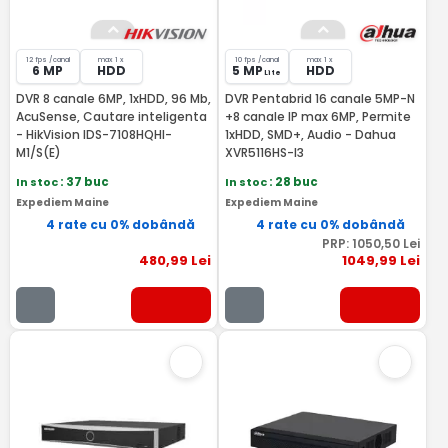
12 fps /canal
max 1 x
10 fps /canal
max 1 x
6 MP
HDD
5 MP
HDD
Lite
DVR 8 canale 6MP, 1xHDD, 96 Mb,
DVR Pentabrid 16 canale 5MP-N
AcuSense, Cautare inteligenta
+8 canale IP max 6MP, Permite
- HikVision IDS-7108HQHI-
1xHDD, SMD+, Audio - Dahua
M1/S(E)
XVR5116HS-I3
In stoc
: 37 buc
In stoc
: 28 buc
Expediem Maine
Expediem Maine
4 rate cu 0% dobândă
4 rate cu 0% dobândă
PRP:
1050
,50
Lei
480
,99
Lei
1049
,99
Lei