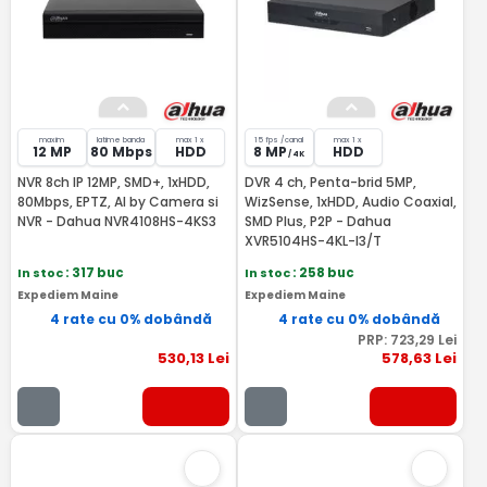
maxim
latime banda
max 1 x
15 fps /canal
max 1 x
12 MP
80 Mbps
HDD
8 MP
HDD
/ 4K
NVR 8ch IP 12MP, SMD+, 1xHDD,
DVR 4 ch, Penta-brid 5MP,
80Mbps, EPTZ, AI by Camera si
WizSense, 1xHDD, Audio Coaxial,
NVR - Dahua NVR4108HS-4KS3
SMD Plus, P2P - Dahua
XVR5104HS-4KL-I3/T
In stoc
: 317 buc
In stoc
: 258 buc
Expediem Maine
Expediem Maine
4 rate cu 0% dobândă
4 rate cu 0% dobândă
PRP:
723
,29
Lei
530
,13
Lei
578
,63
Lei