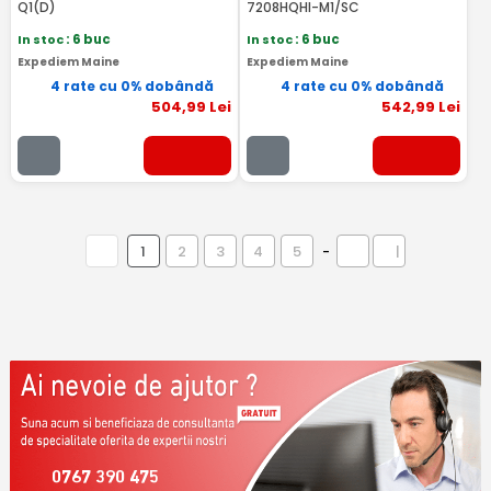
Q1(D)
7208HQHI-M1/SC
In stoc
: 6 buc
In stoc
: 6 buc
Expediem Maine
Expediem Maine
4 rate cu 0% dobândă
4 rate cu 0% dobândă
504
,99
Lei
542
,99
Lei
1
2
3
4
5
-
|
0767 390 475