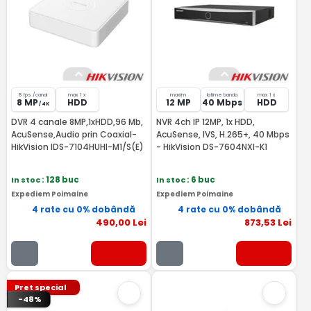
8 fps /canal
max 1 x
maxim
latime banda
max 1 x
8 MP
HDD
12 MP
40 Mbps
HDD
/ 4K
DVR 4 canale 8MP,1xHDD,96 Mb,
NVR 4ch IP 12MP, 1x HDD,
AcuSense,Audio prin Coaxial-
AcuSense, IVS, H.265+, 40 Mbps
HikVision IDS-7104HUHI-M1/S(E)
- HikVision DS-7604NXI-K1
In stoc
: 128 buc
In stoc
: 6 buc
Expediem Poimaine
Expediem Poimaine
4 rate cu 0% dobândă
4 rate cu 0% dobândă
490
,00
Lei
873
,53
Lei
Pret special
-48%