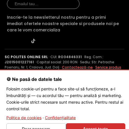
Inscrie-te la newsletterul nostru pentru a primi
imediat ofertele noastre speciale si produsele noi pe
care le vom comercializa
SC POLITES ONLINE SRL
· CUI:
RO34846331
· Reg. Com.:
J2015001227161
· Capital social: 200 RON · Sediu: Str. Petrache
Poenaru, Nr. 1, Craiova, Jud. Dolj ·
Contactează-ne
·
Service produs
🍪 Ne pasă de datele tale
© 2026 SC POLITES ONLINE SRL
Folosim cookie-uri pentru a face site-ul să funcționeze, a-l
îmbunătăți și — cu acordul tău — pentru analiză și marketing.
Cookie-urile strict necesare sunt mereu active. Pentru restul ai
control total.
Politica de cookies
·
Confidențialitate
Doar necesare
Accept toate