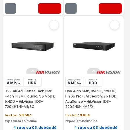
15 fps /canal
max 1 x
8 fps /canal
max 2 x
8 MP
HDD
8 MP
HDD
/ 4K
/ 4K
DVR 4K AcuSense, 4ch 8MP
DVR 4 ch 5MP, 8MP, IP, 2xHDD,
+4ch IP 8MP, audio, 96 Mbps,
H.265 Pro+, AI Search, 2 x HDD,
1xHDD - HikVision IDS-
AcuSense - HikVision IDS-
7204HTHI-M1/SC
7204HUHI-M2/X
In stoc
: 20 buc
In stoc
: 9 buc
Expediem Poimaine
Expediem Poimaine
4 rate cu 0% dobândă
4 rate cu 0% dobândă