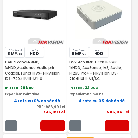
15 fps /canal
max 1 x
8 fps /canal
max 1 x
8 MP
HDD
8 MP
HDD
/ 4K
/ 4K
DVR 4 canale 8MP,
DVR 4ch 8MP + 2ch IP 8MP,
1xHDD,AcuSense,Audio prin
1xHDD, AcuSense, IVS, Audio,
Coaxial, Functii IVS- HikVision
H.265 Pro+ - HikVision IDS-
iDS-7204HUHI-M1-X
7104HUHI-M1/SC
In stoc
: 79 buc
In stoc
: 32 buc
Expediem Poimaine
Expediem Poimaine
4 rate cu 0% dobândă
4 rate cu 0% dobândă
PRP:
986
,99
Lei
515
,99
Lei
545
,04
Lei