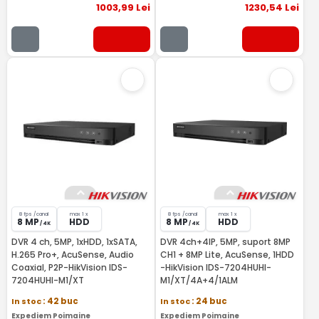
1003
,99
Lei
1230
,54
Lei
8 fps /canal
max 1 x
8 fps /canal
max 1 x
8 MP
HDD
8 MP
HDD
/ 4K
/ 4K
DVR 4 ch, 5MP, 1xHDD, 1xSATA,
DVR 4ch+4IP, 5MP, suport 8MP
H.265 Pro+, AcuSense, Audio
CH1 + 8MP Lite, AcuSense, 1HDD
Coaxial, P2P-HikVision IDS-
-HikVision IDS-7204HUHI-
7204HUHI-M1/XT
M1/XT/4A+4/1ALM
In stoc
: 42 buc
In stoc
: 24 buc
Expediem Poimaine
Expediem Poimaine