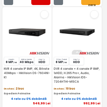
zero
maxim
latime banda
max 1 x
12 fps /canal
max 1 x
8 MP
40 Mbps
HDD
8 MP
HDD
/ 4K
/ 4K
NVR 4 canale IP 8MP, 4K, Bitrate
DVR 4 canale + 4 canale IP 8MP,
40Mbps - HikVision DS-7604NI-
1xHDD, H.265 Pro+, Audio,
K1
Alarma - HikVision IDS-
7204HTHI-M1SCA
In stoc
: 2 buc
In stoc
: 10 buc
Expediem Poimaine
Expediem Poimaine
4 rate cu 0% dobândă
4 rate cu 0% dobândă
549
,99
Lei
992
,99
Lei