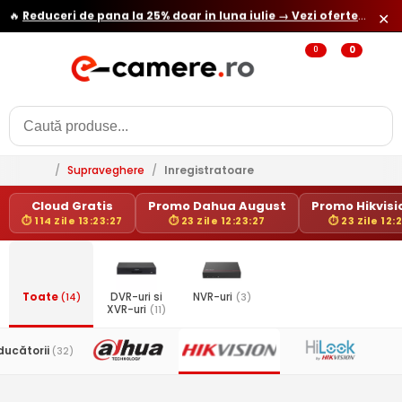
🔥
Reduceri de pana la 25% doar in luna iulie → Vezi ofertele
✕
0
0
/
Supraveghere
/
Inregistratoare
Cloud Gratis
Promo Dahua August
Promo Hikvisio
⏱ 114 Zile 13:23:27
⏱ 23 Zile 12:23:27
⏱ 23 Zile 12:
Toate
(14)
DVR-uri si
NVR-uri
(3)
XVR-uri
(11)
ducătorii
(32)