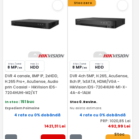
Stoc zero
8 fps /canal
max 2 x
8 fps /canal
max 1 x
8 MP
HDD
8 MP
HDD
/ 4K
/ 4K
DVR 4 canale, 8MP IP, 2xHDD,
DVR 4ch 5MP, H.265, AcuSense,
H.265 Pro+, AcuSense, Audio
8ch IP, 1xSATA, HDMI/VGA -
prin Coaxial - HikVision IDS-
HikVision IDS-7204HUHI-M1-X-
7204HUHI-M2/XT
4A-4-1ALM
In stoc
: 151 buc
Stoc 0. Revine.
Expediem Poimaine
Nu exista estimare.
4 rate cu 0% dobândă
4 rate cu 0% dobândă
PRP:
1020
,85
Lei
1421
,31
Lei
492
,99
Lei
Stoc