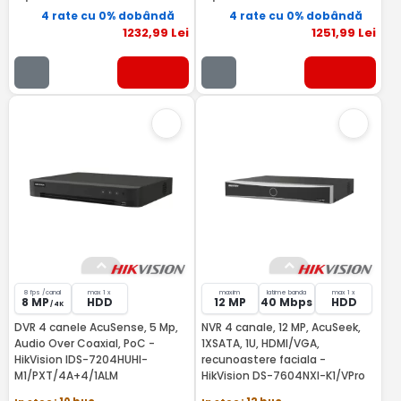
4 rate cu 0% dobândă
4 rate cu 0% dobândă
1232
,99
Lei
1251
,99
Lei
8 fps /canal
max 1 x
maxim
latime banda
max 1 x
8 MP
HDD
12 MP
40 Mbps
HDD
/ 4K
DVR 4 canele AcuSense, 5 Mp,
NVR 4 canale, 12 MP, AcuSeek,
Audio Over Coaxial, PoC -
1XSATA, 1U, HDMI/VGA,
HikVision IDS-7204HUHI-
recunoastere faciala -
M1/PXT/4A+4/1ALM
HikVision DS-7604NXI-K1/VPro