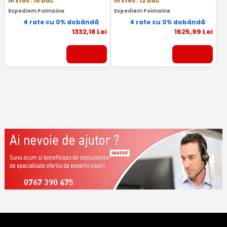
In stoc
: 10 buc
In stoc
: 12 buc
Expediem Poimaine
Expediem Poimaine
4 rate cu 0% dobândă
4 rate cu 0% dobândă
1332
,18
Lei
1625
,99
Lei
0767 390 475