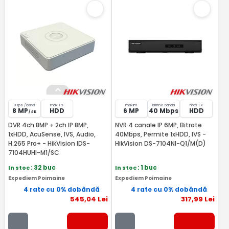
8 fps /canal
max 1 x
maxim
latime banda
max 1 x
8 MP
HDD
6 MP
40 Mbps
HDD
/ 4K
DVR 4ch 8MP + 2ch IP 8MP,
NVR 4 canale IP 6MP, Bitrate
1xHDD, AcuSense, IVS, Audio,
40Mbps, Permite 1xHDD, IVS -
H.265 Pro+ - HikVision IDS-
HikVision DS-7104NI-Q1/M(D)
7104HUHI-M1/SC
In stoc
: 32 buc
In stoc
: 1 buc
Expediem Poimaine
Expediem Poimaine
4 rate cu 0% dobândă
4 rate cu 0% dobândă
545
,04
Lei
317
,99
Lei