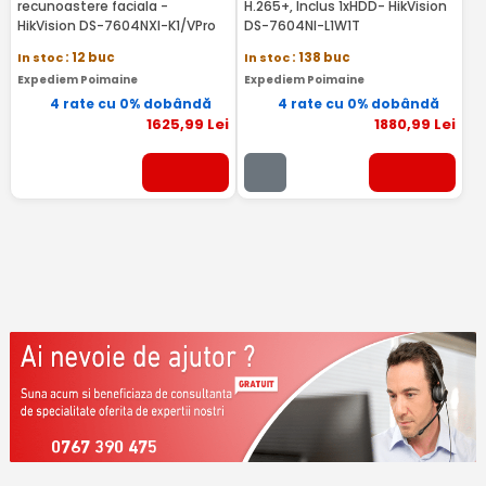
recunoastere faciala -
H.265+, Inclus 1xHDD- HikVision
HikVision DS-7604NXI-K1/VPro
DS-7604NI-L1W1T
In stoc
: 12 buc
In stoc
: 138 buc
Expediem Poimaine
Expediem Poimaine
4 rate cu 0% dobândă
4 rate cu 0% dobândă
1625
,99
Lei
1880
,99
Lei
0767 390 475