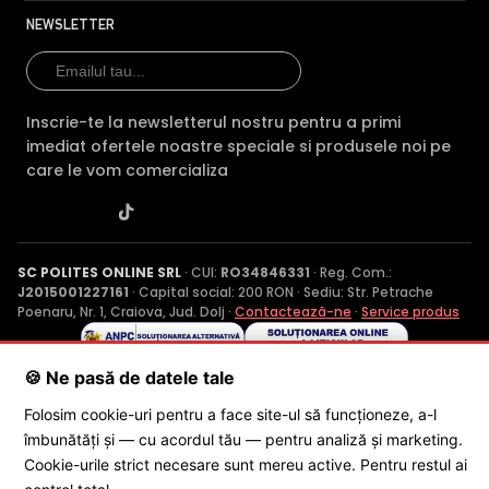
NEWSLETTER
Inscrie-te la newsletterul nostru pentru a primi
imediat ofertele noastre speciale si produsele noi pe
care le vom comercializa
SC POLITES ONLINE SRL
· CUI:
RO34846331
· Reg. Com.:
J2015001227161
· Capital social: 200 RON · Sediu: Str. Petrache
Poenaru, Nr. 1, Craiova, Jud. Dolj ·
Contactează-ne
·
Service produs
🍪 Ne pasă de datele tale
© 2026 SC POLITES ONLINE SRL
Folosim cookie-uri pentru a face site-ul să funcționeze, a-l
îmbunătăți și — cu acordul tău — pentru analiză și marketing.
Cookie-urile strict necesare sunt mereu active. Pentru restul ai