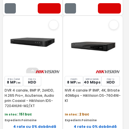
8 fps /canal
max 2 x
maxim
latime banda
max 1 x
8 MP
HDD
8 MP
40 Mbps
HDD
/ 4K
/ 4K
DVR 4 canale, 8MP IP, 2xHDD,
NVR 4 canale IP 8MP, 4K, Bitrate
H.265 Pro+, AcuSense, Audio
40Mbps - HikVision DS-7604NI-
prin Coaxial - HikVision IDS-
K1
7204HUHI-M2/XT
In stoc
: 151 buc
In stoc
: 2 buc
Expediem Poimaine
Expediem Poimaine
4 rate cu 0% dobândă
4 rate cu 0% dobândă