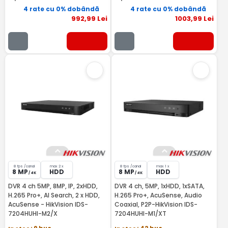
4 rate cu 0% dobândă
4 rate cu 0% dobândă
992
,99
Lei
1003
,99
Lei
8 fps /canal
max 2 x
8 fps /canal
max 1 x
8 MP
HDD
8 MP
HDD
/ 4K
/ 4K
DVR 4 ch 5MP, 8MP, IP, 2xHDD,
DVR 4 ch, 5MP, 1xHDD, 1xSATA,
H.265 Pro+, AI Search, 2 x HDD,
H.265 Pro+, AcuSense, Audio
AcuSense - HikVision IDS-
Coaxial, P2P-HikVision IDS-
7204HUHI-M2/X
7204HUHI-M1/XT