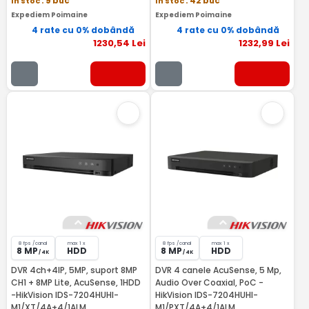
In stoc
: 9 buc
In stoc
: 42 buc
Expediem Poimaine
Expediem Poimaine
4 rate cu 0% dobândă
4 rate cu 0% dobândă
1230
,54
Lei
1232
,99
Lei
8 fps /canal
max 1 x
8 fps /canal
max 1 x
8 MP
HDD
8 MP
HDD
/ 4K
/ 4K
DVR 4ch+4IP, 5MP, suport 8MP
DVR 4 canele AcuSense, 5 Mp,
CH1 + 8MP Lite, AcuSense, 1HDD
Audio Over Coaxial, PoC -
-HikVision IDS-7204HUHI-
HikVision IDS-7204HUHI-
M1/XT/4A+4/1ALM
M1/PXT/4A+4/1ALM