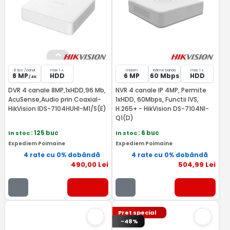
8 fps /canal
max 1 x
maxim
latime banda
max 1 x
8 MP
HDD
6 MP
60 Mbps
HDD
/ 4K
DVR 4 canale 8MP,1xHDD,96 Mb,
NVR 4 canale IP 4MP, Permite
AcuSense,Audio prin Coaxial-
1xHDD, 60Mbps, Functii IVS,
HikVision IDS-7104HUHI-M1/S(E)
H.265+ - HikVision DS-7104NI-
Q1(D)
In stoc
: 125 buc
In stoc
: 6 buc
Expediem Poimaine
Expediem Poimaine
4 rate cu 0% dobândă
4 rate cu 0% dobândă
490
,00
Lei
504
,99
Lei
Pret special
-48%