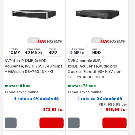
maxim
latime banda
max 1 x
15 fps /canal
max 1 x
12 MP
40 Mbps
HDD
8 MP
HDD
/ 4K
NVR 4ch IP 12MP, 1x HDD,
DVR 4 canale 8MP,
AcuSense, IVS, H.265+, 40 Mbps
1xHDD,AcuSense,Audio prin
- HikVision DS-7604NXI-K1
Coaxial, Functii IVS- HikVision
iDS-7204HUHI-M1-X
In stoc
: 6 buc
In stoc
: 78 buc
Expediem Poimaine
Expediem Poimaine
4 rate cu 0% dobândă
4 rate cu 0% dobândă
PRP:
986
,99
Lei
873
,53
Lei
515
,99
Lei