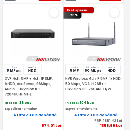
Pret special
-28%
12 fps
max 1 x
maxim
latime banda
max 1 x
8 MP
HDD
5 MP
50 Mbps
HDD
Lite
DVR 4ch. 5MP + 4ch. IP 8MP,
NVR Wireless 4ch IP 5MP, 1x HDD,
1xHDD, AcuSense, 96Mbps,
50 Mbps, VCA, H.265+ -
Audio - HikVision iDS-
HikVision DS-7604NI-L1/W
7204HUHI-M1-E
In stoc
: 38 buc
In stoc
: 104 buc
Expediem Poimaine
Expediem Poimaine
4 rate cu 0% dobândă
4 rate cu 0% dobândă
PRP:
1881
,42
Lei
574
,01
Lei
1358
,99
Lei