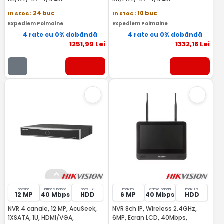
In stoc
: 24 buc
In stoc
: 10 buc
Expediem Poimaine
Expediem Poimaine
4 rate cu 0% dobândă
4 rate cu 0% dobândă
1251
,99
Lei
1332
,18
Lei
maxim
latime banda
max 1 x
maxim
latime banda
max 1 x
12 MP
40 Mbps
HDD
6 MP
40 Mbps
HDD
NVR 4 canale, 12 MP, AcuSeek,
NVR 8ch IP, Wireless 2.4GHz,
1XSATA, 1U, HDMI/VGA,
6MP, Ecran LCD, 40Mbps,