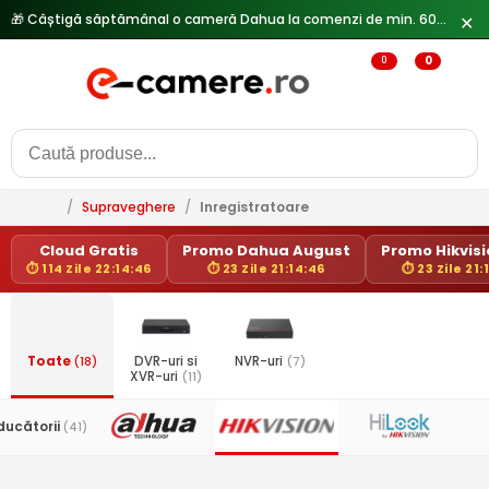
✕
0
0
/
Supraveghere
/
Inregistratoare
Cloud Gratis
Promo Dahua August
Promo Hikvisio
⏱ 114 Zile 22:14:46
⏱ 23 Zile 21:14:46
⏱ 23 Zile 21:
Toate
(18)
DVR-uri si
NVR-uri
(7)
XVR-uri
(11)
ducătorii
(41)