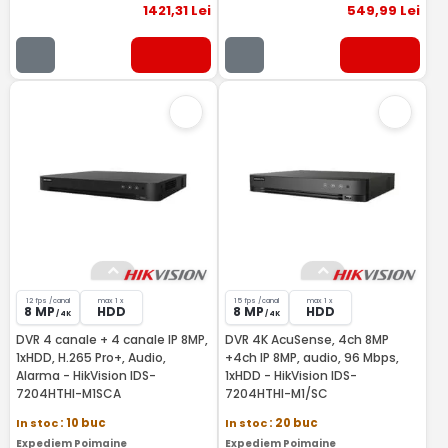
1421
,31
Lei
549
,99
Lei
12 fps /canal
max 1 x
15 fps /canal
max 1 x
8 MP
HDD
8 MP
HDD
/ 4K
/ 4K
DVR 4 canale + 4 canale IP 8MP,
DVR 4K AcuSense, 4ch 8MP
1xHDD, H.265 Pro+, Audio,
+4ch IP 8MP, audio, 96 Mbps,
Alarma - HikVision IDS-
1xHDD - HikVision IDS-
7204HTHI-M1SCA
7204HTHI-M1/SC
In stoc
: 10 buc
In stoc
: 20 buc
Expediem Poimaine
Expediem Poimaine