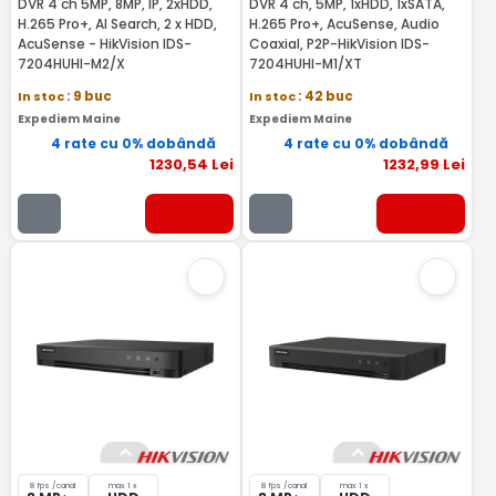
DVR 4 ch 5MP, 8MP, IP, 2xHDD,
DVR 4 ch, 5MP, 1xHDD, 1xSATA,
H.265 Pro+, AI Search, 2 x HDD,
H.265 Pro+, AcuSense, Audio
AcuSense - HikVision IDS-
Coaxial, P2P-HikVision IDS-
7204HUHI-M2/X
7204HUHI-M1/XT
In stoc
: 9 buc
In stoc
: 42 buc
Expediem Maine
Expediem Maine
4 rate cu 0% dobândă
4 rate cu 0% dobândă
1230
,54
Lei
1232
,99
Lei
8 fps /canal
max 1 x
8 fps /canal
max 1 x