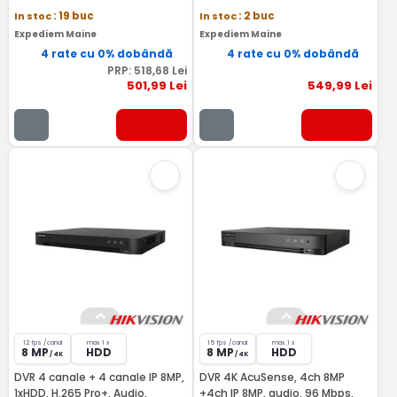
In stoc
: 19 buc
In stoc
: 2 buc
Expediem Maine
Expediem Maine
4 rate cu 0% dobândă
4 rate cu 0% dobândă
PRP:
518
,68
Lei
501
,99
Lei
549
,99
Lei
12 fps /canal
max 1 x
15 fps /canal
max 1 x
8 MP
HDD
8 MP
HDD
/ 4K
/ 4K
DVR 4 canale + 4 canale IP 8MP,
DVR 4K AcuSense, 4ch 8MP
1xHDD, H.265 Pro+, Audio,
+4ch IP 8MP, audio, 96 Mbps,