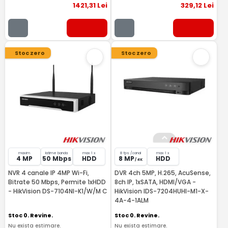
1421
,31
Lei
329
,12
Lei
Stoc zero
Stoc zero
maxim
latime banda
max 1 x
8 fps /canal
max 1 x
4 MP
50 Mbps
HDD
8 MP
HDD
/ 4K
NVR 4 canale IP 4MP Wi-Fi,
DVR 4ch 5MP, H.265, AcuSense,
Bitrate 50 Mbps, Permite 1xHDD
8ch IP, 1xSATA, HDMI/VGA -
- HikVision DS-7104NI-K1/W/M C
HikVision IDS-7204HUHI-M1-X-
4A-4-1ALM
Stoc 0. Revine.
Stoc 0. Revine.
Nu exista estimare.
Nu exista estimare.