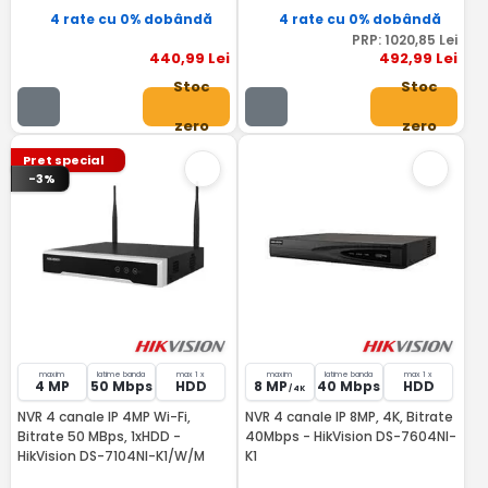
4 rate cu 0% dobândă
4 rate cu 0% dobândă
PRP:
1020
,85
Lei
440
,99
Lei
492
,99
Lei
Stoc
Stoc
zero
zero
Pret special
-3%
maxim
latime banda
max 1 x
maxim
latime banda
max 1 x
4 MP
50 Mbps
HDD
8 MP
40 Mbps
HDD
/ 4K
NVR 4 canale IP 4MP Wi-Fi,
NVR 4 canale IP 8MP, 4K, Bitrate
Bitrate 50 MBps, 1xHDD -
40Mbps - HikVision DS-7604NI-
HikVision DS-7104NI-K1/W/M
K1