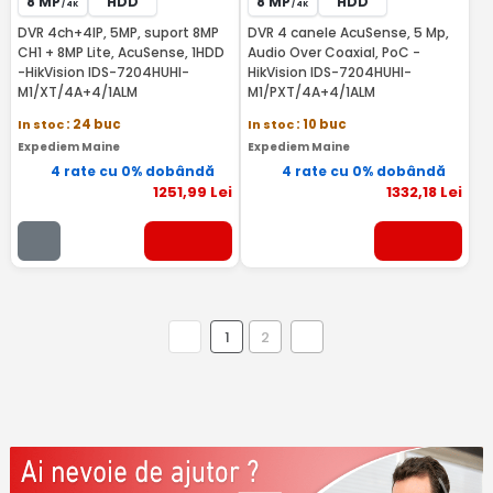
8 MP
HDD
8 MP
HDD
/ 4K
/ 4K
DVR 4ch+4IP, 5MP, suport 8MP
DVR 4 canele AcuSense, 5 Mp,
CH1 + 8MP Lite, AcuSense, 1HDD
Audio Over Coaxial, PoC -
-HikVision IDS-7204HUHI-
HikVision IDS-7204HUHI-
M1/XT/4A+4/1ALM
M1/PXT/4A+4/1ALM
In stoc
: 24 buc
In stoc
: 10 buc
Expediem Maine
Expediem Maine
4 rate cu 0% dobândă
4 rate cu 0% dobândă
1251
,99
Lei
1332
,18
Lei
1
2