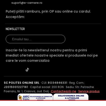
suport@e-camere.ro
Puteți plăti ramburs, prin OP sau online cu cardul.
Acceptăm:
NEWSLETTER
Inscrie-te la newsletterul nostru pentru a primi
imediat ofertele noastre speciale si produsele noi pe
care le vom comercializa
SC POLITES ONLINE SRL
· CUI:
RO34846331
· Reg. Com.:
J2015001227161
· Capital social: 200 RON · Sediu: Str. Petrache
Poenaru, Nr. 1, Craiova, Jud. Dolj ·
Contactează-ne
·
Service produs