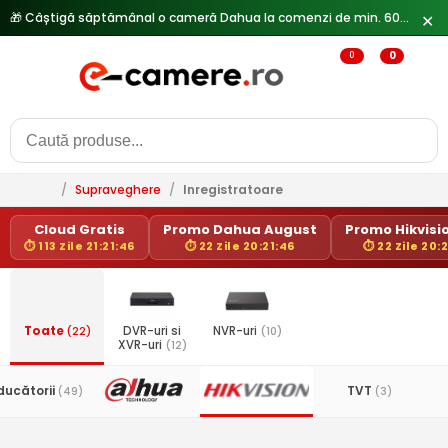
🎁 Câștigă săptămânal o cameră Dahua la comenzi de min. 600 lei —
✕
0
0
/
Supraveghere
/
Inregistratoare
Cloud Gratis
Promo Dahua August
Promo Hikvisio
⏱ 113 Zile 21:21:46
⏱ 22 Zile 20:21:46
⏱ 22 Zile 20:
Toate
(22)
DVR-uri si
NVR-uri
(10)
XVR-uri
(12)
ducătorii
TVT
(49)
(3)