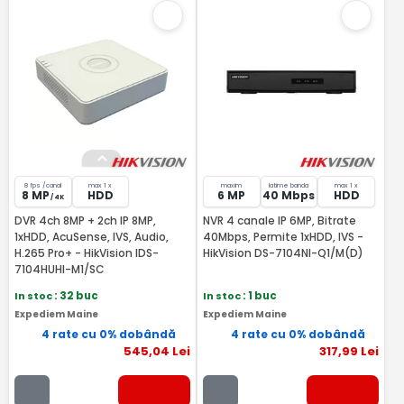
8 fps /canal
max 1 x
maxim
latime banda
max 1 x
8 MP
HDD
6 MP
40 Mbps
HDD
/ 4K
DVR 4ch 8MP + 2ch IP 8MP,
NVR 4 canale IP 6MP, Bitrate
1xHDD, AcuSense, IVS, Audio,
40Mbps, Permite 1xHDD, IVS -
H.265 Pro+ - HikVision IDS-
HikVision DS-7104NI-Q1/M(D)
7104HUHI-M1/SC
In stoc
: 32 buc
In stoc
: 1 buc
Expediem Maine
Expediem Maine
4 rate cu 0% dobândă
4 rate cu 0% dobândă
545
,04
Lei
317
,99
Lei