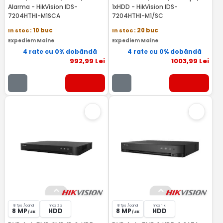
Alarma - HikVision IDS-
1xHDD - HikVision IDS-
7204HTHI-M1SCA
7204HTHI-M1/SC
In stoc
: 10 buc
In stoc
: 20 buc
Expediem Maine
Expediem Maine
4 rate cu 0% dobândă
4 rate cu 0% dobândă
992
,99
Lei
1003
,99
Lei
8 fps /canal
max 2 x
8 fps /canal
max 1 x
8 MP
HDD
8 MP
HDD
/ 4K
/ 4K