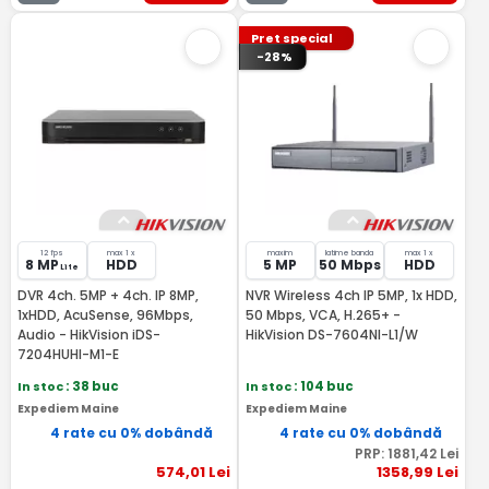
Pret special
-28%
12 fps
max 1 x
maxim
latime banda
max 1 x
8 MP
HDD
5 MP
50 Mbps
HDD
Lite
DVR 4ch. 5MP + 4ch. IP 8MP,
NVR Wireless 4ch IP 5MP, 1x HDD,
1xHDD, AcuSense, 96Mbps,
50 Mbps, VCA, H.265+ -
Audio - HikVision iDS-
HikVision DS-7604NI-L1/W
7204HUHI-M1-E
In stoc
: 38 buc
In stoc
: 104 buc
Expediem Maine
Expediem Maine
4 rate cu 0% dobândă
4 rate cu 0% dobândă
PRP:
1881
,42
Lei
574
,01
Lei
1358
,99
Lei