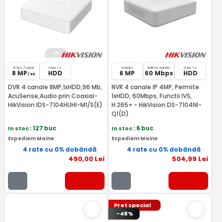
8 fps /canal
max 1 x
maxim
latime banda
max 1 x
8 MP
HDD
6 MP
60 Mbps
HDD
/ 4K
DVR 4 canale 8MP,1xHDD,96 Mb,
NVR 4 canale IP 4MP, Permite
AcuSense,Audio prin Coaxial-
1xHDD, 60Mbps, Functii IVS,
HikVision IDS-7104HUHI-M1/S(E)
H.265+ - HikVision DS-7104NI-
Q1(D)
In stoc
: 127 buc
In stoc
: 6 buc
Expediem Maine
Expediem Maine
4 rate cu 0% dobândă
4 rate cu 0% dobândă
490
,00
Lei
504
,99
Lei
Pret special
-48%