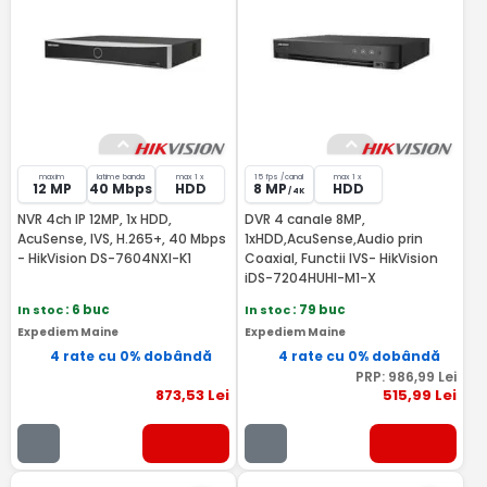
maxim
latime banda
max 1 x
15 fps /canal
max 1 x
12 MP
40 Mbps
HDD
8 MP
HDD
/ 4K
NVR 4ch IP 12MP, 1x HDD,
DVR 4 canale 8MP,
AcuSense, IVS, H.265+, 40 Mbps
1xHDD,AcuSense,Audio prin
- HikVision DS-7604NXI-K1
Coaxial, Functii IVS- HikVision
iDS-7204HUHI-M1-X
In stoc
: 6 buc
In stoc
: 79 buc
Expediem Maine
Expediem Maine
4 rate cu 0% dobândă
4 rate cu 0% dobândă
PRP:
986
,99
Lei
873
,53
Lei
515
,99
Lei