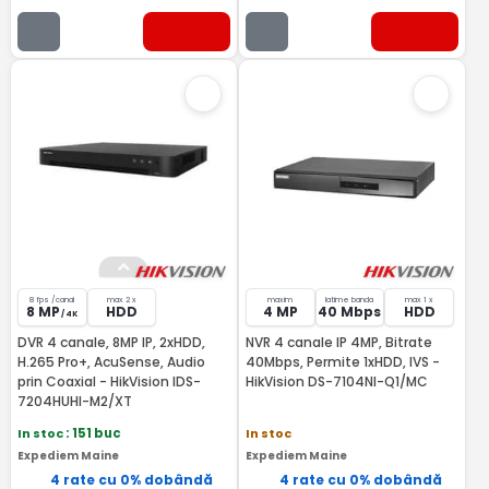
8 fps /canal
max 2 x
maxim
latime banda
max 1 x
8 MP
HDD
4 MP
40 Mbps
HDD
/ 4K
DVR 4 canale, 8MP IP, 2xHDD,
NVR 4 canale IP 4MP, Bitrate
H.265 Pro+, AcuSense, Audio
40Mbps, Permite 1xHDD, IVS -
prin Coaxial - HikVision IDS-
HikVision DS-7104NI-Q1/MC
7204HUHI-M2/XT
In stoc
: 151 buc
In stoc
Expediem Maine
Expediem Maine
4 rate cu 0% dobândă
4 rate cu 0% dobândă