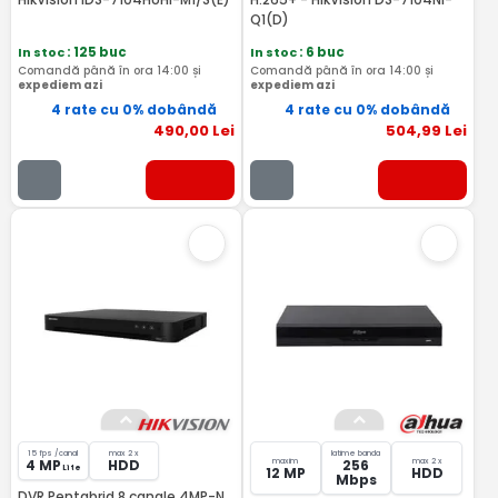
Q1(D)
In stoc
: 125 buc
In stoc
: 6 buc
Comandă până în ora 14:00 și
Comandă până în ora 14:00 și
expediem azi
expediem azi
4 rate cu 0% dobândă
4 rate cu 0% dobândă
490
,00
Lei
504
,99
Lei
15 fps /canal
max 2 x
latime banda
maxim
max 2 x
4 MP
HDD
256
Lite
12 MP
HDD
Mbps
DVR Pentabrid 8 canale 4MP-N,