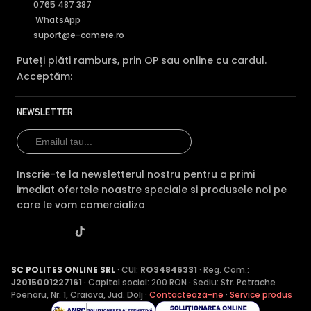
0765 487 387
WhatsApp
suport@e-camere.ro
Puteți plăti ramburs, prin OP sau online cu cardul.
Acceptăm:
NEWSLETTER
Inscrie-te la newsletterul nostru pentru a primi
imediat ofertele noastre speciale si produsele noi pe
care le vom comercializa
SC POLITES ONLINE SRL
· CUI:
RO34846331
· Reg. Com.:
J2015001227161
· Capital social: 200 RON · Sediu: Str. Petrache
Poenaru, Nr. 1, Craiova, Jud. Dolj ·
Contactează-ne
·
Service produs