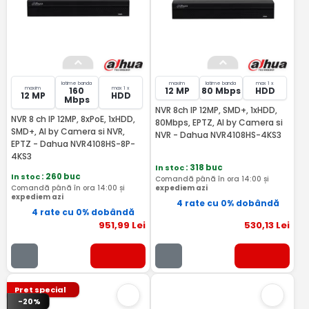
latime banda
maxim
latime banda
max 1 x
maxim
max 1 x
160
12 MP
80 Mbps
HDD
12 MP
HDD
Mbps
NVR 8ch IP 12MP, SMD+, 1xHDD,
NVR 8 ch IP 12MP, 8xPoE, 1xHDD,
80Mbps, EPTZ, AI by Camera si
SMD+, AI by Camera si NVR,
NVR - Dahua NVR4108HS-4KS3
EPTZ - Dahua NVR4108HS-8P-
4KS3
In stoc
: 318 buc
In stoc
: 260 buc
Comandă până în ora 14:00 și
Comandă până în ora 14:00 și
expediem azi
expediem azi
4 rate cu 0% dobândă
4 rate cu 0% dobândă
951
,99
Lei
530
,13
Lei
Pret special
-20%