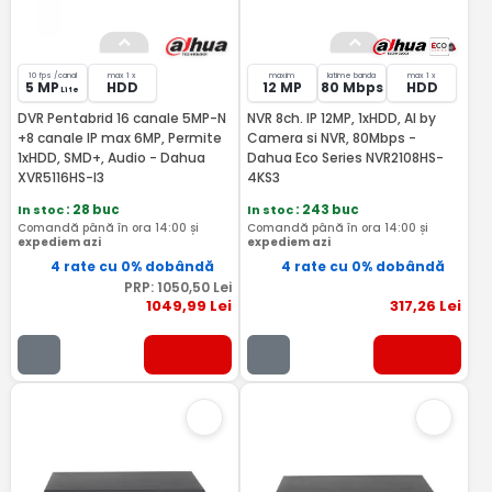
10 fps /canal
max 1 x
maxim
latime banda
max 1 x
5 MP
HDD
12 MP
80 Mbps
HDD
Lite
DVR Pentabrid 16 canale 5MP-N
NVR 8ch. IP 12MP, 1xHDD, AI by
+8 canale IP max 6MP, Permite
Camera si NVR, 80Mbps -
1xHDD, SMD+, Audio - Dahua
Dahua Eco Series NVR2108HS-
XVR5116HS-I3
4KS3
In stoc
: 28 buc
In stoc
: 243 buc
Comandă până în ora 14:00 și
Comandă până în ora 14:00 și
expediem azi
expediem azi
4 rate cu 0% dobândă
4 rate cu 0% dobândă
PRP:
1050
,50
Lei
1049
,99
Lei
317
,26
Lei