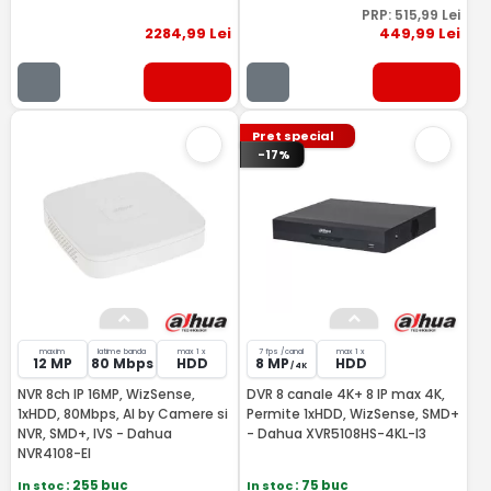
PRP:
515
,99
Lei
2284
,99
Lei
449
,99
Lei
Pret special
-17%
maxim
latime banda
max 1 x
7 fps /canal
max 1 x
12 MP
80 Mbps
HDD
8 MP
HDD
/ 4K
NVR 8ch IP 16MP, WizSense,
DVR 8 canale 4K+ 8 IP max 4K,
1xHDD, 80Mbps, AI by Camere si
Permite 1xHDD, WizSense, SMD+
NVR, SMD+, IVS - Dahua
- Dahua XVR5108HS-4KL-I3
NVR4108-EI
In stoc
: 255 buc
In stoc
: 75 buc