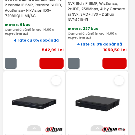
NVR 16ch IP 16MP, WizSense,
2 canale IP 6MP, Permite 1xHDD,
2xHDD, 256Mbps, AI by Camere
AcuSense- HikVision IDS-
si NVR, SMD+, IVS - Dahua
7208HQHI-M1/SC
NVR4216-EI
In stoc
: 6 buc
In stoc
: 227 buc
Comandă până în ora 14:00 și
expediem azi
Comandă până în ora 14:00 și
expediem azi
4 rate cu 0% dobândă
4 rate cu 0% dobândă
542
,99
Lei
1050
,50
Lei