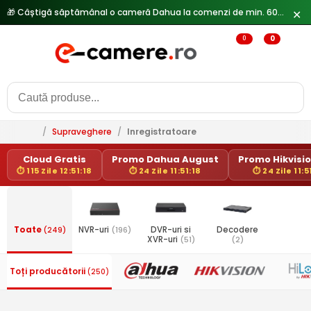
✕
0
0
/
Supraveghere
/
Inregistratoare
Cloud Gratis
Promo Dahua August
Promo Hikvision
⏱ 115 Zile 12:51:18
⏱ 24 Zile 11:51:18
⏱ 24 Zile 11:5
Toate
(249)
NVR-uri
(196)
DVR-uri si
Decodere
XVR-uri
(51)
(2)
Toți producătorii
(250)