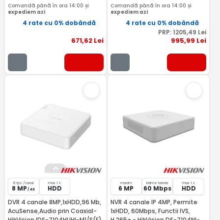
Comandă până în ora 14:00 și
Comandă până în ora 14:00 și
expediem azi
expediem azi
4 rate cu 0% dobândă
4 rate cu 0% dobândă
PRP:
1205
,49
Lei
671
,62
Lei
995
,99
Lei
8 fps /canal
max 1 x
maxim
latime banda
max 1 x
8 MP
HDD
6 MP
60 Mbps
HDD
/ 4K
DVR 4 canale 8MP,1xHDD,96 Mb,
NVR 4 canale IP 4MP, Permite
AcuSense,Audio prin Coaxial-
1xHDD, 60Mbps, Functii IVS,
HikVision IDS-7104HUHI-M1/S(E)
H.265+ - HikVision DS-7104NI-