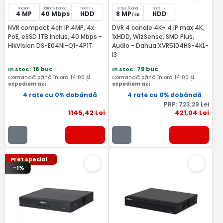
maxim
latime banda
max 1 x
8 fps /canal
max 1 x
4 MP
40 Mbps
HDD
8 MP
HDD
/ 4K
NVR compact 4ch IP 4MP, 4x
DVR 4 canale 4K+ 4 IP max 4K,
PoE, eSSD 1TB inclus, 40 Mbps -
1xHDD, WizSense, SMD Plus,
HikVision DS-E04NI-Q1-4P1T
Audio - Dahua XVR5104HS-4KL-
I3
In stoc
: 16 buc
In stoc
: 79 buc
Comandă până în ora 14:00 și
Comandă până în ora 14:00 și
expediem azi
expediem azi
4 rate cu 0% dobândă
4 rate cu 0% dobândă
PRP:
723
,29
Lei
1145
,42
Lei
421
,04
Lei
Pret special
-1%