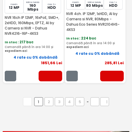
latime banda
maxim
latime banda
max 1 x
maxim
max 2 x
160
12 MP
80 Mbps
HDD
12 MP
HDD
Mbps
NVR 4ch. IP 12MP, 1xHDD, AI by
NVR 16ch IP 12MP, 16xPoE, SMD+,
Camera si NVR, 80Mbps -
2xHDD, 160Mbps, EPTZ, AI by
Dahua Eco Series NVR2104HS-
Camera si NVR - Dahua
4KS3
NVR4216-16P-4KS3
In stoc
: 224 buc
In stoc
: 217 buc
Comandă până în ora 14:00 și
Comandă până în ora 14:00 și
expediem azi
expediem azi
4 rate cu 0% dobândă
4 rate cu 0% dobândă
1851
,66
Lei
285
,81
Lei
1
2
3
4
5
-
|