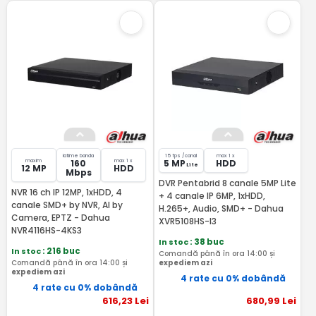
latime banda
15 fps /canal
max 1 x
maxim
max 1 x
160
5 MP
HDD
Lite
12 MP
HDD
Mbps
DVR Pentabrid 8 canale 5MP Lite
NVR 16 ch IP 12MP, 1xHDD, 4
+ 4 canale IP 6MP, 1xHDD,
canale SMD+ by NVR, AI by
H.265+, Audio, SMD+ - Dahua
Camera, EPTZ - Dahua
XVR5108HS-I3
NVR4116HS-4KS3
In stoc
: 38 buc
In stoc
: 216 buc
Comandă până în ora 14:00 și
Comandă până în ora 14:00 și
expediem azi
expediem azi
4 rate cu 0% dobândă
4 rate cu 0% dobândă
616
,23
Lei
680
,99
Lei