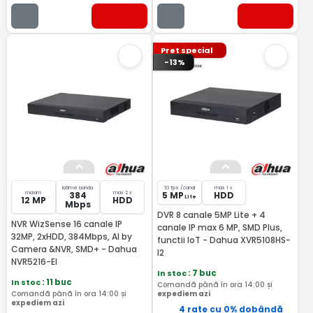
Pret special
-13%
latime banda
10 fps /canal
max 1 x
maxim
max 2 x
384
5 MP
HDD
Lite
12 MP
HDD
Mbps
DVR 8 canale 5MP Lite + 4
NVR WizSense 16 canale IP
canale IP max 6 MP, SMD Plus,
32MP, 2xHDD, 384Mbps, AI by
functii IoT - Dahua XVR5108HS-
Camera &NVR, SMD+ - Dahua
I2
NVR5216-EI
In stoc
: 7 buc
In stoc
: 11 buc
Comandă până în ora 14:00 și
Comandă până în ora 14:00 și
expediem azi
expediem azi
4 rate cu 0% dobândă