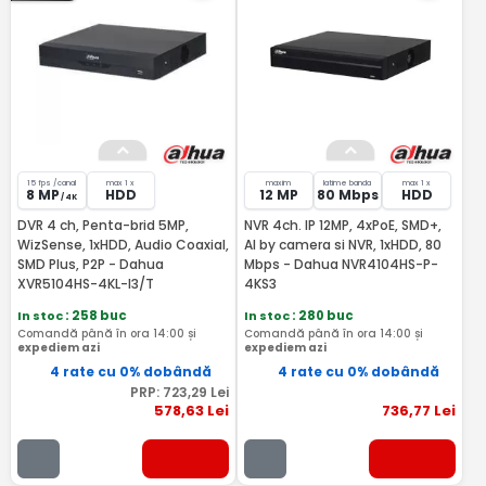
15 fps /canal
max 1 x
maxim
latime banda
max 1 x
8 MP
HDD
12 MP
80 Mbps
HDD
/ 4K
DVR 4 ch, Penta-brid 5MP,
NVR 4ch. IP 12MP, 4xPoE, SMD+,
WizSense, 1xHDD, Audio Coaxial,
AI by camera si NVR, 1xHDD, 80
SMD Plus, P2P - Dahua
Mbps - Dahua NVR4104HS-P-
XVR5104HS-4KL-I3/T
4KS3
In stoc
: 258 buc
In stoc
: 280 buc
Comandă până în ora 14:00 și
Comandă până în ora 14:00 și
expediem azi
expediem azi
4 rate cu 0% dobândă
4 rate cu 0% dobândă
PRP:
723
,29
Lei
578
,63
Lei
736
,77
Lei