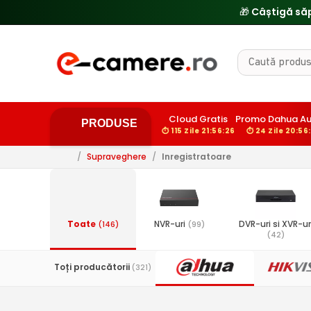
🎁 Câștigă să
Cloud Gratis
Promo Dahua Au
PRODUSE
⏱ 115 Zile 21:56:25
⏱ 24 Zile 20:56
/
Supraveghere
/
Inregistratoare
Toate
NVR-uri
DVR-uri si XVR-ur
(146)
(99)
(42)
Toți producătorii
(321)