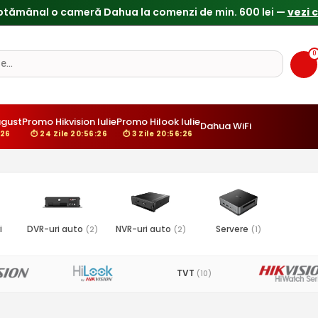
ptămânal o cameră Dahua la comenzi de min. 600 lei —
vezi 
0
gust
Promo Hikvision Iulie
Promo Hilook Iulie
Dahua WiFi
:25
⏱ 24 Zile 20:56:25
⏱ 3 Zile 20:56:25
i
DVR-uri auto
NVR-uri auto
Servere
(2)
(2)
(1)
TVT
(10)