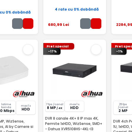
4 rate cu 0% dobândă
 cu 0% dobândă
680
,99
Lei
2284
,9
Pret special
Pret spec
-17%
-1%
latime
7 fps /canal
max 1 x
25 fps
max 1 x
8 MP
HDD
banda
/canal
/ 4K
HDD
80 Mbps
2 MP
DVR 8 canale 4K+ 8 IP max 4K,
6MP, WizSense,
DVR 4ch P
Permite 1xHDD, WizSense, SMD+
s, AI by Camere si
1U, 1xHDD,
- Dahua XVR5108HS-4KL-I3
VS - Dahua
Coaxial, 