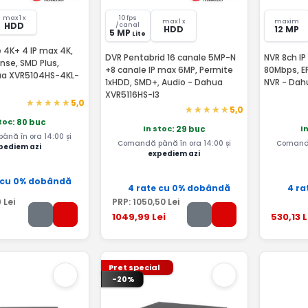
max 1 x
10 fps
max 1 x
maxim
HDD
/canal
HDD
12 MP
5 MP
Lite
 4K+ 4 IP max 4K,
DVR Pentabrid 16 canale 5MP-N
NVR 8ch IP
nse, SMD Plus,
+8 canale IP max 6MP, Permite
80Mbps, EP
ua XVR5104HS-4KL-
1xHDD, SMD+, Audio - Dahua
NVR - Dah
XVR5116HS-I3
5,0
5,0
stoc
: 80 buc
In stoc
I
: 29 buc
nă în ora 14:00 și
Comandă până în ora 14:00 și
Comandă
pediem azi
expediem azi
 cu 0% dobândă
4 rate cu 0% dobândă
4 ra
9
Lei
PRP:
1050
,50
Lei
1049
,99
Lei
530
,13
L
Pret special
-20%