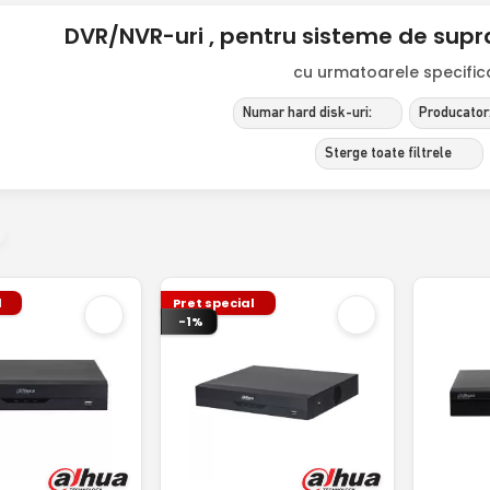
DVR/NVR-uri , pentru sisteme de sup
cu urmatoarele specificat
Numar hard disk-uri:
Producator
Sterge toate filtrele
l
Pret special
-1%