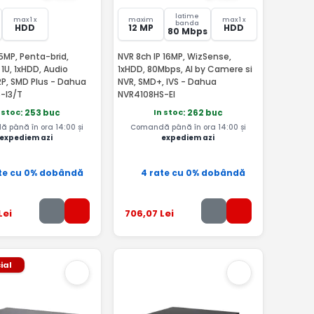
latime
max 1 x
maxim
max 1 x
banda
HDD
12 MP
HDD
80 Mbps
5MP, Penta-brid,
NVR 8ch IP 16MP, WizSense,
1U, 1xHDD, Audio
1xHDD, 80Mbps, AI by Camere si
2P, SMD Plus - Dahua
NVR, SMD+, IVS - Dahua
-I3/T
NVR4108HS-EI
 stoc
In stoc
: 253 buc
: 262 buc
 până în ora 14:00 și
Comandă până în ora 14:00 și
expediem azi
expediem azi
te cu 0% dobândă
4 rate cu 0% dobândă
Lei
706
,07
Lei
ial