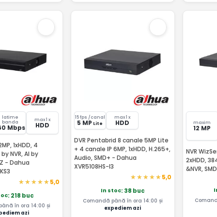
latime
15 fps /canal
max 1 x
max 1 x
5 MP
HDD
banda
maxim
Lite
HDD
60 Mbps
12 MP
DVR Pentabrid 8 canale 5MP Lite
12MP, 1xHDD, 4
+ 4 canale IP 6MP, 1xHDD, H.265+,
NVR WizSen
by NVR, AI by
Audio, SMD+ - Dahua
2xHDD, 38
Z - Dahua
XVR5108HS-I3
&NVR, SMD
KS3
5,0
5,0
I
In stoc
: 38 buc
toc
: 218 buc
Comandă
Comandă până în ora 14:00 și
nă în ora 14:00 și
expediem azi
pediem azi