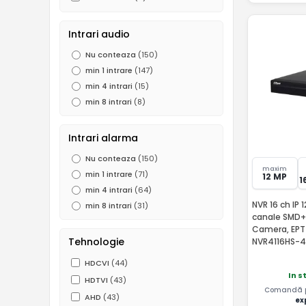
Intrari audio
Nu conteaza
(150)
min 1 intrare
(147)
min 4 intrari
(15)
min 8 intrari
(8)
Intrari alarma
Nu conteaza
(150)
maxim
min 1 intrare
(71)
12 MP
1
min 4 intrari
(64)
NVR 16 ch IP 
min 8 intrari
(31)
canale SMD+ 
Camera, EPT
Tehnologie
NVR4116HS-4
HDCVI
(44)
In s
HDTVI
(43)
Comandă pâ
AHD
(43)
ex