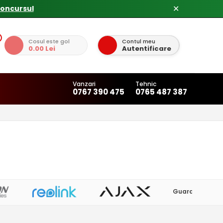
concursul
✕
Cosul este gol
Contul meu
0.00 Lei
Autentificare
Vanzari
Tehnic
0767 390 475
0765 487 387
Guard View
(1)