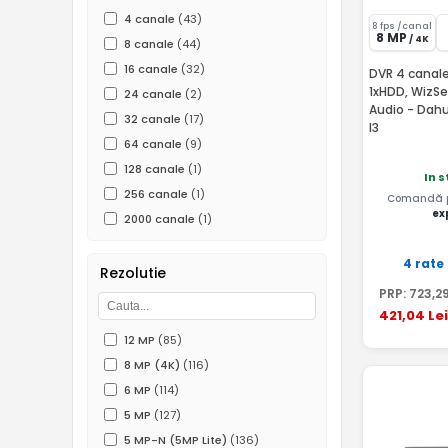
4 canale
(43)
8 fps /canal
8 MP
/ 4K
8 canale
(44)
16 canale
(32)
DVR 4 canale
1xHDD, WizSe
24 canale
(2)
Audio - Dah
32 canale
(17)
I3
64 canale
(9)
128 canale
(1)
In 
256 canale
(1)
Comandă pâ
ex
2000 canale
(1)
4 rate
Rezolutie
PRP:
723
,2
421
,04
Lei
12 MP
(85)
8 MP (4K)
(116)
6 MP
(114)
5 MP
(127)
5 MP-N (5MP Lite)
(136)