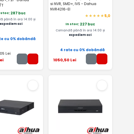
si NVR, SMD+, IVS - Dahua
/T
NVR4216-EI
 stoc
: 287 buc
5,0
 până în ora 14:00 și
expediem azi
In stoc
: 227 buc
Comandă până în ora 14:00 și
expediem azi
te cu 0% dobândă
4 rate cu 0% dobândă
,05
Lei
ei
1050
,50
Lei