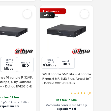
Pret special
-13%
latime
10 fps
max 1 x
banda
/canal
max 2 x
HDD
384
5 MP
HDD
Lite
Mbps
DVR 8 canale 5MP Lite + 4 canale
se 16 canale IP 32MP,
IP max 6 MP, SMD Plus, functii IoT
4Mbps, AI by Camera
- Dahua XVR5108HS-I2
+ - Dahua NVR5216-EI
5,0
n stoc
: 12 buc
In stoc
: 7 buc
 până în ora 14:00 și
Comandă până în ora 14:00 și
expediem azi
expediem azi