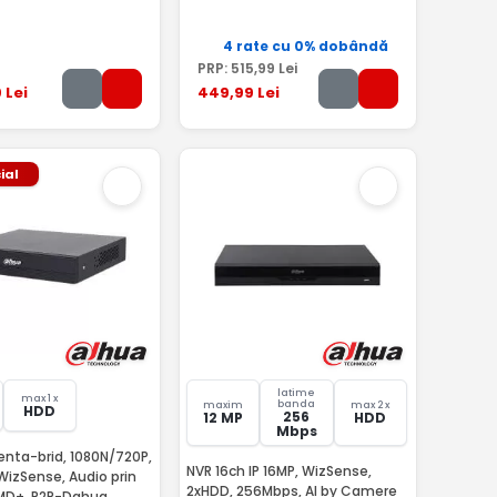
4 rate cu 0% dobândă
PRP:
515
,99
Lei
9
Lei
449
,99
Lei
ial
latime
max 1 x
banda
maxim
max 2 x
HDD
256
12 MP
HDD
Mbps
enta-brid, 1080N/720P,
NVR 16ch IP 16MP, WizSense,
 WizSense, Audio prin
2xHDD, 256Mbps, AI by Camere
SMD+, P2P-Dahua