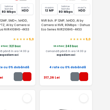
latime
latime
max 1 x
maxim
max 1 x
banda
banda
HDD
12 MP
HDD
80 Mbps
80 Mbps
 12MP, SMD+, 1xHDD,
NVR 8ch. IP 12MP, 1xHDD, AI by
TZ, AI by Camera si
Camera si NVR, 80Mbps - Dahua
ua NVR4108HS-4KS3
Eco Series NVR2108HS-4KS3
5,0
5,0
n stoc
In stoc
: 321 buc
: 243 buc
 până în ora 14:00 și
Comandă până în ora 14:00 și
expediem azi
expediem azi
te cu 0% dobândă
4 rate cu 0% dobândă
ei
317
,26
Lei