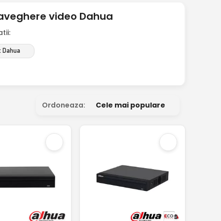
raveghere video Dahua
ii:
: Dahua
Ordoneaza:
Cele mai populare