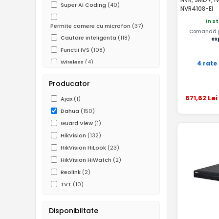
Super AI Coding
(40)
NVR4108-EI
In s
Permite camere cu microfon
(37)
Comandă pâ
Cautare inteligenta
(118)
ex
Functii IVS
(108)
Wireless
(4)
4 rate
P2P
(141)
Producator
671
,62
Lei
Ajax
(1)
Dahua
(150)
Guard View
(1)
HikVision
(132)
HikVision HiLook
(23)
HikVision HiWatch
(2)
Reolink
(2)
TVT
(10)
Disponibiltate