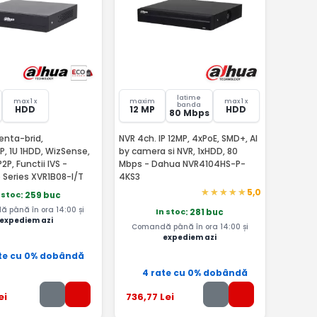
latime
max 1 x
maxim
max 1 x
banda
HDD
12 MP
HDD
80 Mbps
enta-brid,
NVR 4ch. IP 12MP, 4xPoE, SMD+, AI
, 1U 1HDD, WizSense,
by camera si NVR, 1xHDD, 80
2P, Functii IVS -
Mbps - Dahua NVR4104HS-P-
 Series XVR1B08-I/T
4KS3
5,0
 stoc
: 259 buc
 până în ora 14:00 și
In stoc
: 281 buc
expediem azi
Comandă până în ora 14:00 și
expediem azi
te cu 0% dobândă
4 rate cu 0% dobândă
ei
736
,77
Lei