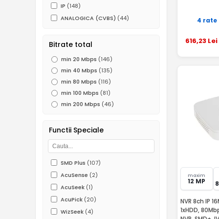
IP
(148)
ANALOGICA (CVBS)
(44)
4 rate
616
,23
Lei
Bitrate total
min 20 Mbps
(146)
min 40 Mbps
(135)
min 80 Mbps
(116)
min 100 Mbps
(81)
min 200 Mbps
(46)
Functii Speciale
SMD Plus
(107)
AcuSense
(2)
maxim
12 MP
AcuSeek
(1)
AcuPick
(20)
NVR 8ch IP 1
1xHDD, 80Mbp
WizSeek
(4)
NVR, SMD+, I