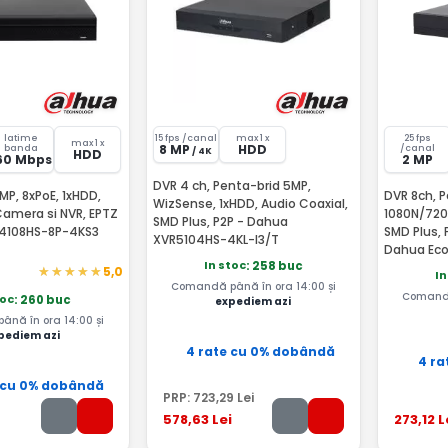
latime
15 fps /canal
max 1 x
25 fps
max 1 x
8 MP
HDD
banda
/canal
/ 4K
HDD
60 Mbps
2 MP
DVR 4 ch, Penta-brid 5MP,
2MP, 8xPoE, 1xHDD,
DVR 8ch, P
WizSense, 1xHDD, Audio Coaxial,
Camera si NVR, EPTZ
1080N/720P
SMD Plus, P2P - Dahua
4108HS-8P-4KS3
SMD Plus, P
XVR5104HS-4KL-I3/T
Dahua Eco
In stoc
: 258 buc
5,0
In
Comandă până în ora 14:00 și
Comandă
toc
: 260 buc
expediem azi
nă în ora 14:00 și
pediem azi
4 rate cu 0% dobândă
4 ra
 cu 0% dobândă
PRP:
723
,29
Lei
578
,63
Lei
273
,12
L