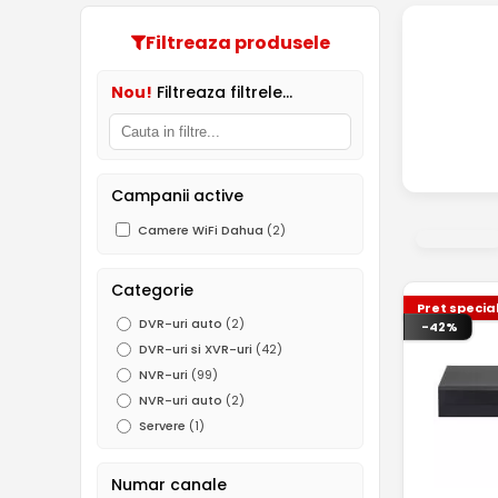
Filtreaza produsele
Nou!
Filtreaza filtrele...
Campanii active
Camere WiFi Dahua
(2)
Categorie
Pret specia
DVR-uri auto
(2)
-42%
DVR-uri si XVR-uri
(42)
NVR-uri
(99)
NVR-uri auto
(2)
Servere
(1)
Numar canale