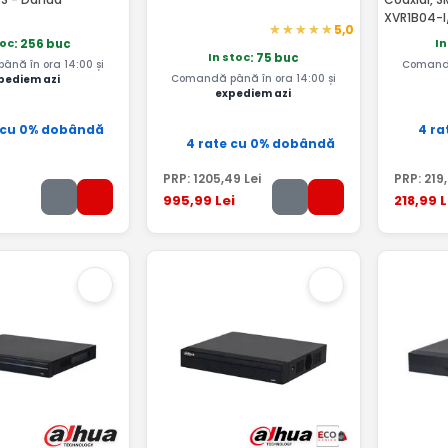
XVR1B04-I
5,0
toc
In
: 256 buc
In stoc
: 75 buc
nă în ora 14:00 și
Comandă
Comandă până în ora 14:00 și
pediem azi
expediem azi
 cu 0% dobândă
4 ra
4 rate cu 0% dobândă
PRP:
1205
,49
Lei
PRP:
219
995
,99
Lei
218
,99
L