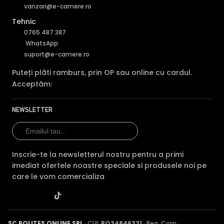
vanzari@e-camere.ro
Tehnic
0765 487 387
WhatsApp
suport@e-camere.ro
Puteți plăti ramburs, prin OP sau online cu cardul.
Acceptăm:
NEWSLETTER
Inscrie-te la newsletterul nostru pentru a primi
imediat ofertele noastre speciale si produsele noi pe
care le vom comercializa
SC POLITES ONLINE SRL
· CUI:
RO34846331
· Reg. Com.: