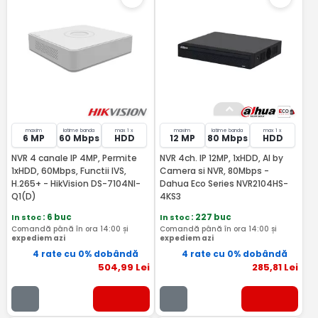
maxim
latime banda
max 1 x
maxim
latime banda
max 1 x
6 MP
60 Mbps
HDD
12 MP
80 Mbps
HDD
NVR 4 canale IP 4MP, Permite
NVR 4ch. IP 12MP, 1xHDD, AI by
1xHDD, 60Mbps, Functii IVS,
Camera si NVR, 80Mbps -
H.265+ - HikVision DS-7104NI-
Dahua Eco Series NVR2104HS-
Q1(D)
4KS3
In stoc
: 6 buc
In stoc
: 227 buc
Comandă până în ora 14:00 și
Comandă până în ora 14:00 și
expediem azi
expediem azi
4 rate cu 0% dobândă
4 rate cu 0% dobândă
504
,99
Lei
285
,81
Lei