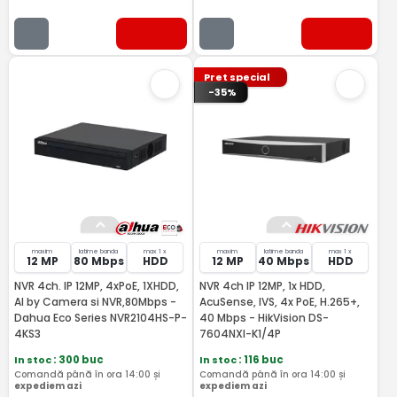
Pret special
-35%
maxim
latime banda
max 1 x
maxim
latime banda
max 1 x
12 MP
80 Mbps
HDD
12 MP
40 Mbps
HDD
NVR 4ch. IP 12MP, 4xPoE, 1XHDD,
NVR 4ch IP 12MP, 1x HDD,
AI by Camera si NVR,80Mbps -
AcuSense, IVS, 4x PoE, H.265+,
Dahua Eco Series NVR2104HS-P-
40 Mbps - HikVision DS-
4KS3
7604NXI-K1/4P
In stoc
: 300 buc
In stoc
: 116 buc
Comandă până în ora 14:00 și
Comandă până în ora 14:00 și
expediem azi
expediem azi