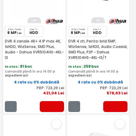
8 fps /canal
max 1 x
15 fps /canal
max 1 x
8 MP
HDD
8 MP
HDD
/ 4K
/ 4K
DVR 4 canale 4K+ 4 IP max 4K,
DVR 4 ch, Penta-brid 5MP,
1xHDD, WizSense, SMD Plus,
WizSense, 1xHDD, Audio Coaxial,
Audio - Dahua XVR5104HS-4KL-
SMD Plus, P2P - Dahua
I3
XVR5104HS-4KL-I3/T
In stoc
: 81 buc
In stoc
: 258 buc
Comandă până în ora 14:00 și
Comandă până în ora 14:00 și
expediem azi
expediem azi
4 rate cu 0% dobândă
4 rate cu 0% dobândă
PRP:
723
,29
Lei
PRP:
723
,29
Lei
421
,04
Lei
578
,63
Lei