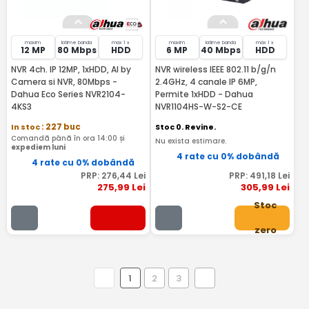
maxim
latime banda
max 1 x
maxim
latime banda
max 1 x
12 MP
80 Mbps
HDD
6 MP
40 Mbps
HDD
NVR 4ch. IP 12MP, 1xHDD, AI by
NVR wireless IEEE 802.11 b/g/n
Camera si NVR, 80Mbps -
2.4GHz, 4 canale IP 6MP,
Dahua Eco Series NVR2104-
Permite 1xHDD - Dahua
4KS3
NVR1104HS-W-S2-CE
In stoc
: 227 buc
Stoc 0. Revine.
Comandă până în ora 14:00 și
Nu exista estimare.
expediem luni
4 rate cu 0% dobândă
4 rate cu 0% dobândă
PRP:
276
,44
Lei
PRP:
491
,18
Lei
275
,99
Lei
305
,99
Lei
Stoc
zero
1
2
3