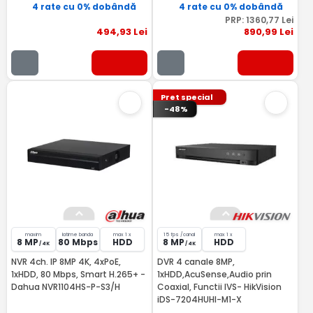
4 rate cu 0% dobândă
4 rate cu 0% dobândă
PRP:
1360
,77
Lei
494
,93
Lei
890
,99
Lei
Pret special
-48%
maxim
latime banda
max 1 x
15 fps /canal
max 1 x
8 MP
80 Mbps
HDD
8 MP
HDD
/ 4K
/ 4K
NVR 4ch. IP 8MP 4K, 4xPoE,
DVR 4 canale 8MP,
1xHDD, 80 Mbps, Smart H.265+ -
1xHDD,AcuSense,Audio prin
Dahua NVR1104HS-P-S3/H
Coaxial, Functii IVS- HikVision
iDS-7204HUHI-M1-X