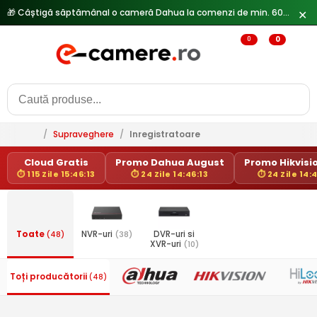
🎁 Câștigă săptămânal o cameră Dahua la comenzi de min. 600 lei —
✕
0
0
/
Supraveghere
/
Inregistratoare
Cloud Gratis
Promo Dahua August
Promo Hikvisio
⏱ 115 Zile 15:46:13
⏱ 24 Zile 14:46:13
⏱ 24 Zile 14:
Toate
(48)
NVR-uri
(38)
DVR-uri si
XVR-uri
(10)
Toți producătorii
(48)