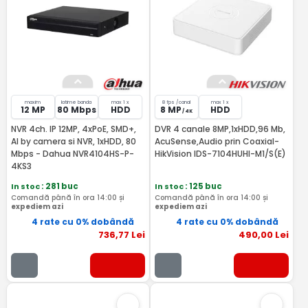
maxim
latime banda
max 1 x
8 fps /canal
max 1 x
12 MP
80 Mbps
HDD
8 MP
HDD
/ 4K
NVR 4ch. IP 12MP, 4xPoE, SMD+,
DVR 4 canale 8MP,1xHDD,96 Mb,
AI by camera si NVR, 1xHDD, 80
AcuSense,Audio prin Coaxial-
Mbps - Dahua NVR4104HS-P-
HikVision IDS-7104HUHI-M1/S(E)
4KS3
In stoc
: 281 buc
In stoc
: 125 buc
Comandă până în ora 14:00 și
Comandă până în ora 14:00 și
expediem azi
expediem azi
4 rate cu 0% dobândă
4 rate cu 0% dobândă
736
,77
Lei
490
,00
Lei