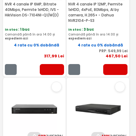
NVR 4 canale IP 6MP, Bitrate
NVR 4 canale IP 12MP, Permite
40Mbps, Permite 1xHDD, IVS -
1xHDD, 4xPoE, 80Mbps, AI by
HikVision DS-7104NI-Q1/M(D)
camera, H.265+ - Dahua
NVR2104-P-S3
In stoc
: 1 buc
In stoc
: 3 buc
Comandă până în ora 14:00 și
Comandă până în ora 14:00 și
expediem azi
expediem azi
4 rate cu 0% dobândă
4 rate cu 0% dobândă
PRP:
549
,99
Lei
317
,99
Lei
467
,50
Lei