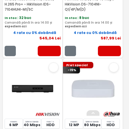
H.265 Pro+ - HikVision IDS-
HikVision DS-7104NI-
7104HUHI-M1/SC
Q1/4P/M(D)
In stoc
: 32 buc
In stoc
: 8 buc
Comandă până în ora 14:00 și
Comandă până în ora 14:00 și
expediem azi
expediem azi
4 rate cu 0% dobândă
4 rate cu 0% dobândă
545
,04
Lei
587
,99
Lei
Pret special
-15%
maxim
latime banda
max 1 x
maxim
latime banda
max 1 x
6 MP
40 Mbps
HDD
12 MP
80 Mbps
HDD