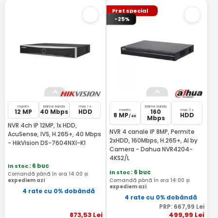
Pret special
-25%
maxim
latime banda
max 1 x
latime banda
maxim
max 2 x
12 MP
40 Mbps
HDD
160
8 MP
HDD
/ 4K
Mbps
NVR 4ch IP 12MP, 1x HDD,
NVR 4 canale IP 8MP, Permite
AcuSense, IVS, H.265+, 40 Mbps
2xHDD, 160Mbps, H.265+, AI by
- HikVision DS-7604NXI-K1
Camera - Dahua NVR4204-
4KS2/L
In stoc
: 6 buc
In stoc
: 6 buc
Comandă până în ora 14:00 și
expediem azi
Comandă până în ora 14:00 și
expediem azi
4 rate cu 0% dobândă
4 rate cu 0% dobândă
PRP:
667
,99
Lei
873
,53
Lei
499
,99
Lei