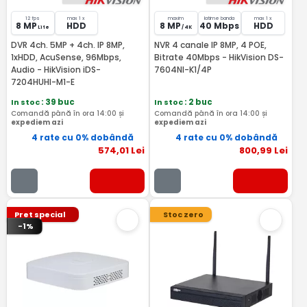
12 fps
max 1 x
maxim
latime banda
max 1 x
8 MP
HDD
8 MP
40 Mbps
HDD
Lite
/ 4K
DVR 4ch. 5MP + 4ch. IP 8MP,
NVR 4 canale IP 8MP, 4 POE,
1xHDD, AcuSense, 96Mbps,
Bitrate 40Mbps - HikVision DS-
Audio - HikVision iDS-
7604NI-K1/4P
7204HUHI-M1-E
In stoc
: 39 buc
In stoc
: 2 buc
Comandă până în ora 14:00 și
Comandă până în ora 14:00 și
expediem azi
expediem azi
4 rate cu 0% dobândă
4 rate cu 0% dobândă
574
,01
Lei
800
,99
Lei
Pret special
Stoc zero
-1%