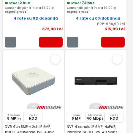
In stoc
: 2 buc
In stoc
: 74 buc
Comandă până în ora 14:00 și
Comandă până în ora 14:00 și
expediem azi
expediem azi
4 rate cu 0% dobândă
4 rate cu 0% dobândă
PRP:
986
,99
Lei
372
,00
Lei
515
,99
Lei
8 fps /canal
max 1 x
maxim
latime banda
max 1 x
8 MP
HDD
6 MP
40 Mbps
HDD
/ 4K
DVR 4ch 8MP + 2ch IP 8MP,
NVR 4 canale IP 6MP, 4xPoE,
1xHDD, AcuSense, IVS, Audio,
Permite 1xHDD, IVS, 40 Mbps -